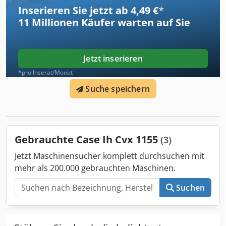
Umständen abgebildete Gegenstände sind ggf. Bestandteil
Inserieren Sie jetzt ab 4,49 €
*
eines anderen Angebotes. Irrtümer vorbehalten.
11 Millionen
Käufer warten auf Sie
Inventarnummer: 2926-26
Jetzt inserieren
*pro Inserat/Monat
Suche speichern
Gebrauchte Case Ih Cvx 1155
(3)
Jetzt Maschinensucher komplett durchsuchen mit
mehr als 200.000 gebrauchten Maschinen.
Suchen