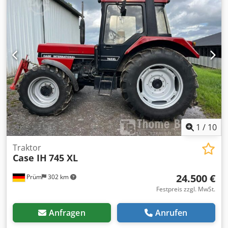
1
/
10
Traktor
Case IH
745 XL
24.500 €
Prüm
302 km
Festpreis zzgl. MwSt.
Anfragen
Anrufen