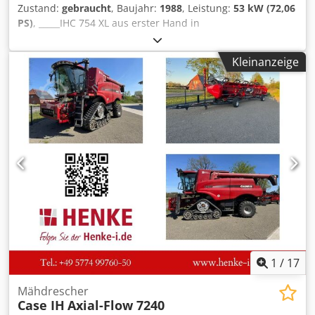
Zustand:
gebraucht
, Baujahr:
1988
, Leistung:
53 kW (72,06
PS)
, _____IHC 754 XL aus erster Hand in
BestzustandBetriebsstunden: ca. 8.600Baujahr:
1988FrontkraftheberFrontzapfwelle30 km/h GetriebePreis:
Kleinanzeige
24.500,00 Euro netto,Lagerort:null Dkodpfx Aezdmutoqper
1
/
17
Mähdrescher
Case IH
Axial-Flow 7240