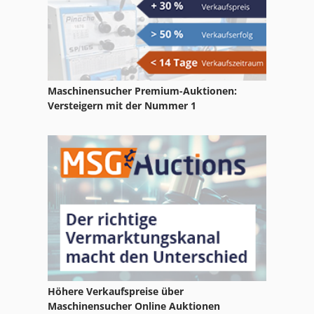
Case Ih Cvx 1190
Case Ih Cvx 1195
Case Ih Cvx 130
Maschinensucher Premium-Auktionen:
Case Ih Cvx 150
Versteigern mit der Nummer 1
Case Ih Cvx 170
Case Ih Cvx 195
Case Ih Cx 80
Case Ih Maxxum 110
Case Ih Maxxum 140
Case Ih Maxxum 5120
Höhere Verkaufspreise über
Case Ih Maxxum 5140
Maschinensucher Online Auktionen