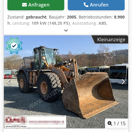
Anfragen
Anrufen
Zustand:
gebraucht
, Baujahr:
2005
, Betriebsstunden:
8.900
h
, Leistung:
109 kW (148,20 PS)
, Ausstattung:
ABS,
Allradantrieb, Kabine, Klimaanlage
, Eigengewicht:5.868 kg
Länge:4.692 mm Breite:2.507 mm Höhe:2.997 mm
Kleinanzeige
Radstand:2.723 mm Crodpfewlmt Ijx Aanef
rNennleistung:105,9 kW, 144PS Nenndrehzahl:2.200/min
Zylinderanzahl:6 Hubraum:7.480 cm³
Drehmomentanstieg:51,3 Allradantrieb
1
/
15