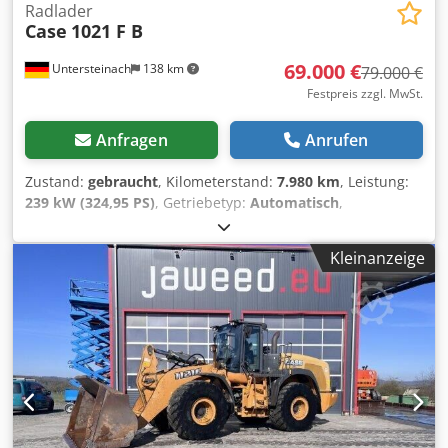
Radlader
Case
1021 F B
69.000 €
Untersteinach
138 km
79.000 €
Festpreis zzgl. MwSt.
Anfragen
Anrufen
Zustand:
gebraucht
, Kilometerstand:
7.980 km
, Leistung:
239 kW (324,95 PS)
, Getriebetyp:
Automatisch
,
Kraftstofftyp:
Diesel
, Farbe:
Gelb
, Erstzulassung:
01/2013
,
Baujahr:
2013
, Ausstattung:
Klimaanlage
, = Weitere
Kleinanzeige
Optionen und Zubehör = - Klimaanlage - Radio -
Servolenkung - Sonnenschutzklappe = Anmerkungen =
+++Gewicht: 24.000 Kg Km/h+++ +++4x4+++ +++Reifen
26,5xR25 90%+++ +++Arbeitsscheinwerfer+++
+++Schwingungsdämpfer+++ +++Differenzialsperre VA+++
+++Schaufel 3,6 Cbm+++ +++Waage+++ - Allgemein: - -
Motor: Case - Getriebe: Automatik - Sitzplätze Gesamt: 1 - -
Sicherheit: - Codpfsy Hu U Aex Aanjrf - Rückfahrkamera - -
Fahrgastraum: - - Klima-Anlage - Düsenbelüftung - -