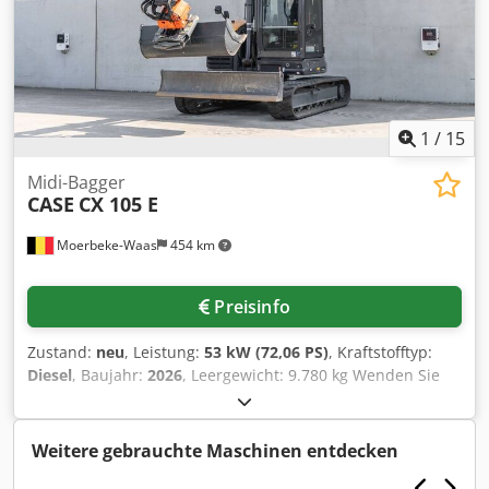
1
/
15
Midi-Bagger
CASE
CX 105 E
Moerbeke-Waas
454 km
Preisinfo
Zustand:
neu
, Leistung:
53 kW (72,06 PS)
, Kraftstofftyp:
Diesel
, Baujahr:
2026
, Leergewicht: 9.780 kg Wenden Sie
sich an KEY-TEC Sales, um weitere Informationen zu
erhalten. Cjdpfx Aozrrw Aoanerf
Weitere gebrauchte Maschinen entdecken