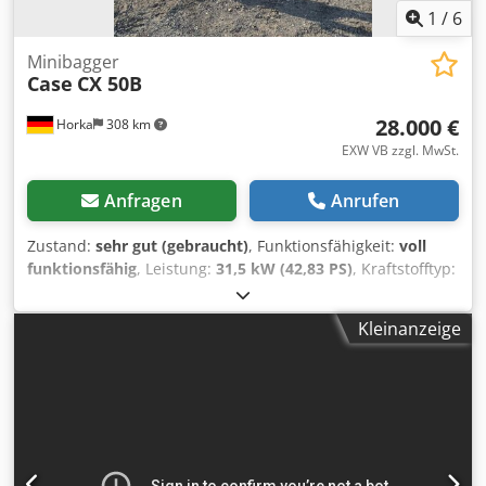
1
/
6
Minibagger
Case
CX 50B
28.000 €
Horka
308 km
EXW VB zzgl. MwSt.
Anfragen
Anrufen
Zustand:
sehr gut (gebraucht)
, Funktionsfähigkeit:
voll
funktionsfähig
, Leistung:
31,5 kW (42,83 PS)
, Kraftstofftyp:
Diesel
, Farbe:
Original
, Gesamtgewicht:
4.945 kg
,
Kettenzustand:
60 %
, Baujahr:
2012
, Betriebsstunden:
Kleinanzeige
4.490 h
, Ausstattung:
Kabine
, Hersteller: CASE Typ: CX 50B
S2 Baujahr: 2012 Stunden: 4490 Gewicht: 4945 kg Motor:
Yanmar 4TNV88-XYB Leistung: 31,5 kW Laufwerk: 400mm
Gummiketten Ausstattung: SWE Credpfsy H H Arjx Aanjf
hydr. Grabenräumlöffel Planierschild Radio Sofort
einsatzbereit. Irrtümer und Zwischenverkauf vorbehalten.