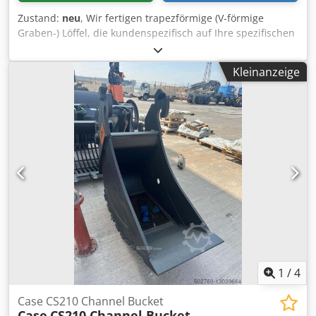
Zustand:
neu
, Wir fertigen trapezförmige (V-förmige
Graben-) Löffel, die kundenspezifisch auf Ihre spezifischen
Kanalmaße abgestimmt sind. Crsdpfx Aewn E A Hsanof
Kleinanzeige
1
/
4
Case CS210 Channel Bucket
Case
CS210 Channel Bucket