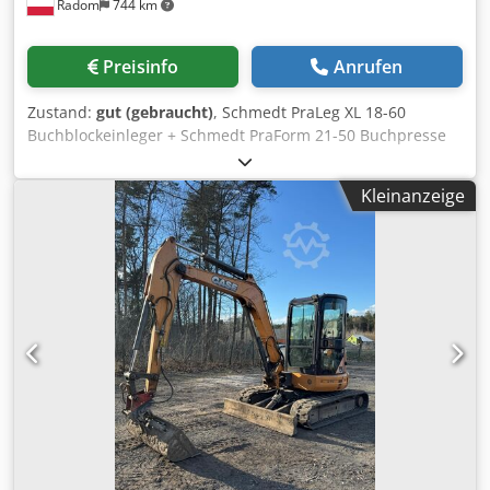
Radom
744 km
Preisinfo
Anrufen
Zustand:
gut (gebraucht)
, Schmedt PraLeg XL 18-60
Buchblockeinleger + Schmedt PraForm 21-50 Buchpresse
Baujahr 2022. Schmedt PraLeg XL 18-60 Buchhänger Die
Maschine ist in gutem Zustand und sofort einsatzbereit.
Kleinanzeige
Das Gerät hängt einen Buchblock in einen vorbereiteten
Hardcover-Einband ein. Zwei Leimwerke, stufenlose
Einstellung der Leimstärke. Format: Blockhöhe: 80 – 450
mm Blockbreite: 110 – 450 mm Blockstärke: 2 – 80 mm
Leistung: ca. 200 – 300 Stück/h Cjdozdazbopfx Aanerf
Stromanschluss: 230 V Gewicht: 300 kg Hergestellt in
Deutschland. Schmedt PraForm 21-50 Buchpresse
Buchpresse mit Rillenschneider. Hergestellt bei Schmedt,
Deutschland. Die Maschine befindet sich in sehr gutem
Zustand und ist sofort einsatzbereit. Technische Daten:
Maximales Format: 420 x 520 x 100 mm Gewicht: 220 kg
Stromanschluss: 230 V + Druckluft. Der Preis gilt für das
Set aus beiden Maschinen.