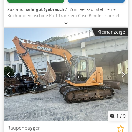
Zustand:
sehr gut (gebraucht)
, Zum Verkauf steht eine
Buchbindemaschine Karl Tränklein Case Bender, speziell
entwickelt zum Formen und Biegen von Buchdeckenrücken
bei Hardcover-Büchern. Das Gerät verleiht den
Kleinanzeige
Buchdecken den erforderlichen Radius, sodass sie sich
optimal an den Buchblock anpassen. Die Maschine ist mit
verstellbaren Walzen ausgestattet, die eine Anpassung an
verschiedene Deckendicken ermöglichen. Die massive
Gusskonstruktion sorgt für hohe Präzision und langjährige
Haltbarkeit. Technische Daten: Codpfxeziwnbo Aanerf
Hersteller: Karl Tränklein Typ: Case Bender /
Rückenformmaschine Arbeitsbreite: ca. 600 mm
Walzendruck einstellbar Stabile Gusskonstruktion
Elektroantrieb Arbeitstisch Zustand: gebraucht
Einsatzbereiche: Hardcover-Buchproduktion,
Buchbindereien, Druckereien, Betriebe der
Druckweiterverarbeitung, Herstellung von Alben,
Katalogen und Einbänden.
1
/
9
Raupenbagger