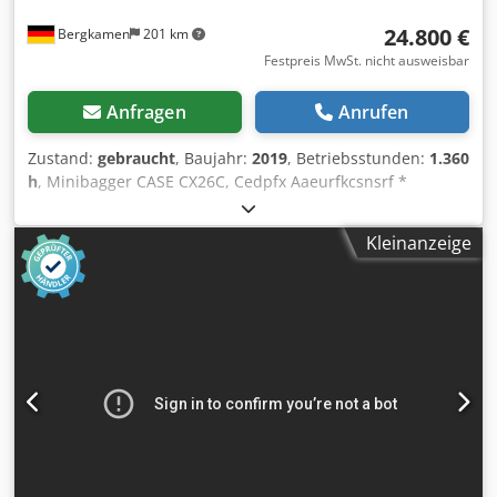
24.800 €
Bergkamen
201 km
Festpreis MwSt. nicht ausweisbar
Anfragen
Anrufen
Zustand:
gebraucht
, Baujahr:
2019
, Betriebsstunden:
1.360
h
, Minibagger CASE CX26C, Cedpfx Aaeurfkcsnsrf *
Baujahr 2019, * 1360 BS, i * Heizung, * Klima, *
Gummiketten, * Planierschild, * Schnellwechsler
Kleinanzeige