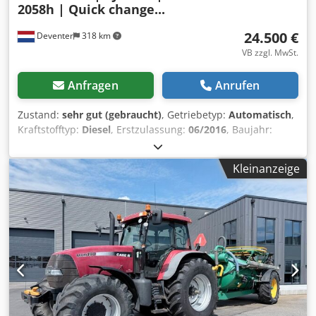
2058h | Quick change...
24.500 €
Deventer
318 km
VB zzgl. MwSt.
Anfragen
Anrufen
Zustand:
sehr gut (gebraucht)
, Getriebetyp:
Automatisch
,
Kraftstofftyp:
Diesel
, Erstzulassung:
06/2016
, Baujahr:
2016
, Betriebsstunden:
2.058 h
, Ausstattung:
Kabine
, =
Weitere Optionen und Zubehör = - Geschlossene Kabine -
Kleinanzeige
Radio/CD-Spieler = Anmerkungen = Crodpfxszp N Umo
Aanjf CASE 21F XT Radlader aus dem Baujahr 2016 mit nur
2.058 Betriebsstunden. Dieser kompakte und
leistungsstarke Radlader stammt aus Deutschland und
befindet sich in einem gepflegten und gut gewarteten
Zustand. Die Maschine ist sofort einsatzbereit und eignet
sich ideal für Erdarbeiten, Landwirtschaft, Recycling,
Pflasterarbeiten und Hofeinsätze. Die Maschine ist mit
einem hydraulischen Schnellwechsler sowie einer
zusätzlichen Hydraulikfunktion an der Front ausgestattet.