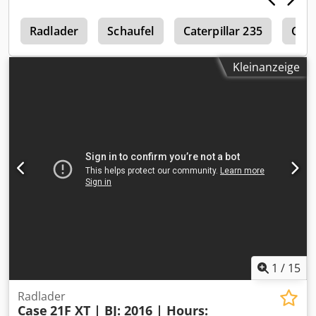
r
Radlader
Schaufel
Caterpillar 235
Cate
Kleinanzeige
1
/
15
Radlader
Case
21F XT | BJ: 2016 | Hours: