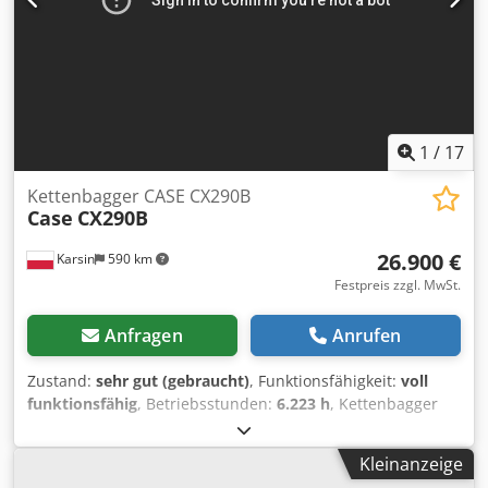
1
/
17
Kettenbagger CASE CX290B
Case
CX290B
26.900 €
Karsin
590 km
Festpreis zzgl. MwSt.
Anfragen
Anrufen
Zustand:
sehr gut (gebraucht)
, Funktionsfähigkeit:
voll
funktionsfähig
, Betriebsstunden:
6.223 h
, Kettenbagger
CASE CX290B Kawasaki Hydraulik Isuzu Motor Crodpfx
Ajygy Awjansf Technische Daten: - Motor: Isuzu AH-6HK1X
Kleinanzeige
(6-Zylinder, Turboaufladung, Common Rail) -