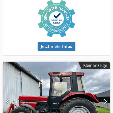
Hight: 3570 mm, maximal zulässiges Gesamtgewicht /
maximum weight: 27.024 kg, Motor / Engine: Case,
Motorleistung / Engine Power: 239 kW, Klimaanlage / Air
Condtitioner, Waage, Zusatzhydraulik / Auxiliary
Hydraulics, Rückfahrkamera Rear View, automatische
Schmierung / Automatic Lube, Schaufel Abmessungen /
Shovel Dimensions:, Länge / Lenght: 1800 mm, Breite /
Width: 3000 mm, Höhe / Hight: 1750 mm, Video vorhanden
/ Video availableSonstiges: * ... Wir bieten über 200
Jetzt mehr Infos
Angebote zum Verkauf an. We are offering more 200 unit
for sale. * Unser Standort 30KM vom Frankfurter/M
Flughafen entfernt. /Our Loaction 30 KM nord of
Frankfurt/M Airport. * Finanzierung & Leasing möglich./
Kleinanzeige
Financing & Leasing possible. * Spezialist für Tranporte &
Verschiffung weltweit. / Spezialist for Transport & Shipping
wordwide * Keine Haftung für Druck & Schreibfehler *
Irrtürmer und Zwischenverkauf vorbehalten. *
Inzahlungnahme möglich! * Für den
Fahrzeugkauf/Gebrauchtmaschinenverkauf gelten
ausschließlich die AGB´s der Jaweed GmbH. * Weitere
Informationen sowie unsere AGB´s finden Sie auf unserer
Website ... We are selling our goods with general terms