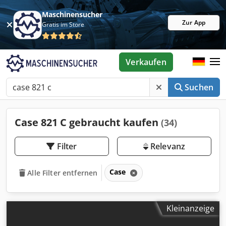
Maschinensucher
Zur App
Gratis im Store
Verkaufen
Suchen
Case 821 C gebraucht kaufen
(34)
Filter
Relevanz
Case
Alle Filter entfernen
Kleinanzeige