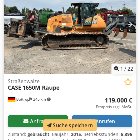
1
/
22
Straßenwalze
CASE
1650M Raupe
119.000 €
Bottrop
245 km
Festpreis zzgl. MwSt.
Anfragen
Anrufen
Suche speichern
Zustand:
gebraucht
, Baujahr:
2015
, Betriebsstunden:
5.396