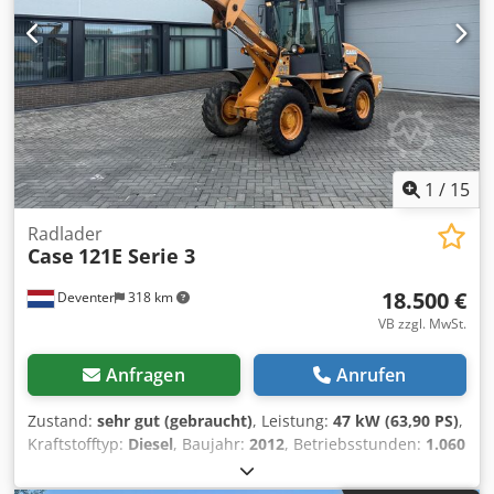
und Zwischenhandel vorbehalten.
1
/
15
Radlader
Case
121E Serie 3
18.500 €
Deventer
318 km
VB zzgl. MwSt.
Anfragen
Anrufen
Zustand:
sehr gut (gebraucht)
, Leistung:
47 kW (63,90 PS)
,
Kraftstofftyp:
Diesel
, Baujahr:
2012
, Betriebsstunden:
1.060
h
, = Weitere Optionen und Zubehör = - 2 Pedale Steuerung
- Geschlossene Kabine = Anmerkungen = CASE 121E Serie