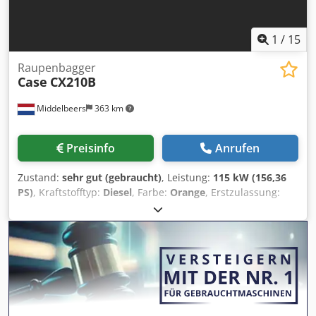
1
/
15
Raupenbagger
Case
CX210B
Middelbeers
363 km
Preisinfo
Anrufen
Zustand:
sehr gut (gebraucht)
, Leistung:
115 kW (156,36
PS)
, Kraftstofftyp:
Diesel
, Farbe:
Orange
, Erstzulassung:
07/2013
, Baujahr:
2012
, Betriebsstunden:
15.109 h
,
Allgemeine Informationen Modelljahr: 2012
Seriennummer: DCH210R5NCEAH2500 Technische
Informationen Zylinderzahl: 4 Leergewicht: 22.600 kg
Funktionell Arbeitsbreite: 300 cm CE-Kennzeichnung: ja
Zustand Technischer Zustand: sehr gut Optischer Zustand:
sehr gut Finanzielle Informationen Preis: Auf Anfrage
Garantie Garantie: Aus erster Hand, lückenlos