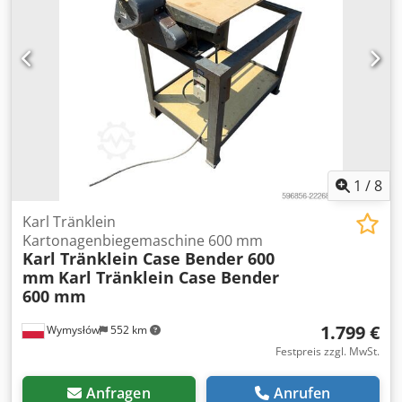
Ölbad-Scheibenbremsen Reifengröße: 600/65R25 +
650/75R38 - 520/70R34 Profil übrig: 60 % 90 % - 40 %
Werkzeugkasten: ? Hydraulikanlage: ? Tankhersteller:
Samson Tankvolumen: 8000 L Hochdruckpumpe: 2 x HPP
Hochdruckleistung: 122 l/min - 130 bar Vakuumpumpe:
Samson Fernbedienung: ?
1
/
8
Karl Tränklein
Kartonagenbiegemaschine 600 mm
Karl Tränklein Case Bender 600
mm
Karl Tränklein Case Bender
600 mm
1.799 €
Wymysłów
552 km
Festpreis zzgl. MwSt.
Anfragen
Anrufen