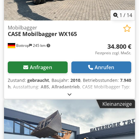
1
/
14
Mobilbagger
CASE
Mobilbagger WX165
34.800 €
Bottrop
245 km
Festpreis zzgl. MwSt.
Anfragen
Anrufen
Zustand:
gebraucht
, Baujahr:
2010
, Betriebsstunden:
7.940
h
, Ausstattung:
ABS, Allradantrieb
, CASE Mobilbagger Typ:
WX165 (Hydraulic Exavator) Typ approval number: N211
Motorhersteller : Case Motorleistung: 105 kW
Kleinanzeige
Betriebsstunden : 7940 h Zul. Gesamtgewicht : 18000 kg
Transportlänge :8,19 m Transportbreite:1,91 m
Transporthöhe: 2,89 m Farbe : Gelb Cjdpjzripcjfx Aanerf -
Joystick-Steuerung - Planierschild - Kamera Gerne
unterstützen wir Sie auch im Bereich Finanzierung/Leasing
mit unserem Partnern. Alle Angaben ohne Gewähr. Irrtum