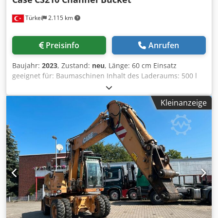
Türkei
2.115 km
Preisinfo
Anrufen
Baujahr:
2023
, Zustand:
neu
, Länge: 60 cm Einsatz
geeignet für: Baumaschinen Inhalt des Laderaums: 500 l
Crjdspq Tbujpfx Aansf Garantie: 6 Monate
Kleinanzeige