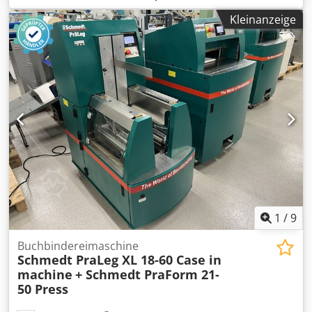
Nettopreis: 20.900,- Euro.
Topfx Aansrf Stiel 3m Bodenplatten 650mm Alle
Kleinanzeige
Hydraulikleitungen (Hammer/Greifer und Rotation)
Hydraulischer Schnellwechsler: OIL Quick OQ90 oder
Lehnhoff HS80 Tieflöffel – 4,55m³ SAE Transportgewicht 69
ton Transportbreite 3.93m Arbeitsbreite (4,14m mit
Aufstiegen) Transporthöhe 4,37m Maschine wurde in
unserer Werkstatt überholt und repariert Bericht auf
Anfrage Große Inspektion erhalten: Alle Öle und Filter,
inklusive 650 liter Hydrauliköl. CASE Deutschland März
2026: Der Motor hat 6 neue Einspritzdüsen (Rechnung auf
Anfrage)
1
/
9
Buchbindereimaschine
Schmedt PraLeg XL 18-60 Case in
machine
+ Schmedt PraForm 21-
50 Press