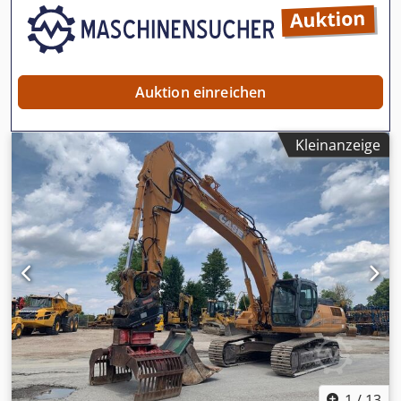
scheckheftgepflegt, sofort einsatzbereit! Crodpfx Aajy En
Ndonsf - 80 % Kettenlaufwerk - Inklusive 3 Löffel: 1300 mm,
450 mm und 2000 mm Grabenräumlöffel - Optional mit
2021 TOPCON 3D-SYSTEM
Auktion einreichen
Kleinanzeige
1
/
13