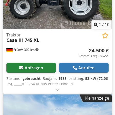
and conditions (listet: ... / AGB) - .
1
/
10
Traktor
Case IH
745 XL
24.500 €
Prüm
302 km
Festpreis zzgl. MwSt.
Anfragen
Anrufen
Zustand:
gebraucht
, Baujahr:
1988
, Leistung:
53 kW (72,06
PS)
, _____IHC 754 XL aus erster Hand in
BestzustandBetriebsstunden: ca. 8.600Baujahr:
1988FrontkraftheberFrontzapfwelle30 km/h GetriebePreis:
Kleinanzeige
24.500,00 Euro netto,Lagerort:null Credpszdmutjfx Aansf