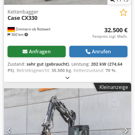
Kettenbagger
Case
CX330
32.500 €
Zimmern ob Rottweil
360 km
Festpreis zzgl. MwSt.
Anfragen
Anrufen
Zustand:
sehr gut (gebraucht)
, Leistung:
202 kW (274,64
PS)
, Betriebsgewicht:
35.500 kg
, Kettenzustand:
70 %
,
Baujahr:
2006
, Betriebsstunden:
9.139 h
, Ausstattung:
Klimaanlage
, CASE CX330 Baujahr: 2006 Betriebsstunden:
Kleinanzeige
9.139 Std. Geschlossene Kabine Klimaanlage Radio
Zentralschmierung Standardausleger Stiel : 3.30m
Vollverrohrung (Hammer-, Greifer-, Schere-)
Schnellwechsler OQ80 1x Löffel – 800mm breit 1x Greifer –
funktioniert, Reparatur nötig Laufwerk ca. 70% erhalten
Bodenplatten 600 mm breit Isuzu Motor mit 202 kW CE
Crsdezp Rm Rspfx Aanef Transport: 10.8 x 3 x 3.40m
Einsatzgewicht: 35.5 to.