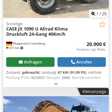
1
/
25
Sonstige
CASE
JX 1090 U Allrad Klima
Druckluft 24-Gang 40Km/h
20.900 €
Wuppertal-Cronenberg
231 km
Festpreis zzgl. MwSt.
Anfragen
Anrufen
Zustand:
gebraucht
, Leistung:
67 kW (91,09 PS)
, nächste
Prüfung (TÜV):
02/2027
, Baujahr:
2005
, Betriebsstunden:
9.560 h
, Ausstattung:
Allradantrieb, Kabine, Klimaanlage
,
Deutscher Schlepper, bis vor kurzem im Einsatz. 2.Hand,
Kleinanzeige
jeweils staatliche Parkverwaltung von 2005 bis 2017 und
von 2017 bis 2026. Allrad. 4-Zylinder-Turbodieselmotor mit
4485ccm und 91 PS. Großes 24-Gang Hi-LO-Getriebe, 4
Gänge in 3 Gruppen, 2 Lastschaltstufen und lastschaltbare