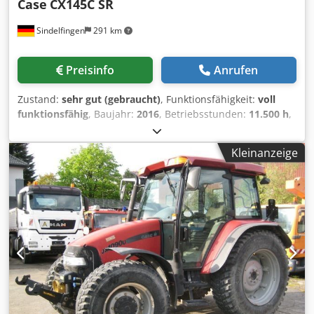
Case
CX145C SR
Sindelfingen
291 km
Preisinfo
Anrufen
Zustand:
sehr gut (gebraucht)
, Funktionsfähigkeit:
voll
funktionsfähig
, Baujahr:
2016
, Betriebsstunden:
11.500 h
,
* 11.500 Stunden * Einsatzgewicht 15.700 kg *
Motorleistung 77 kW * Roadliner * hyd Schnellwechsler
Kleinanzeige
Crodjy Rm H Eepfx Aanjf * Klimaanlage