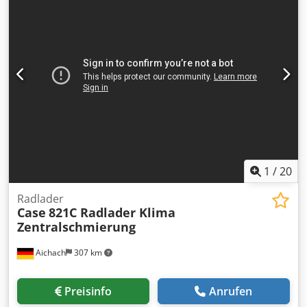
1
/
20
Radlader
Case
821C Radlader Klima
Zentralschmierung
Aichach
307 km
Preisinfo
Anrufen