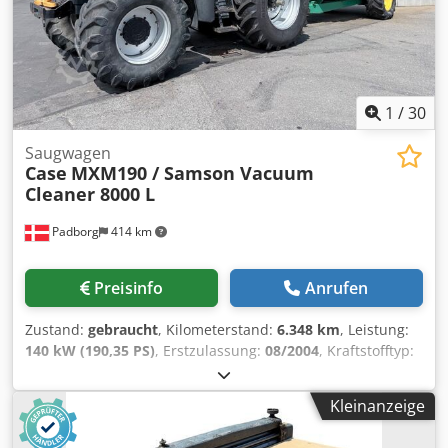
1
/
30
Saugwagen
Case
MXM190 / Samson Vacuum
Cleaner 8000 L
Padborg
414 km
Preisinfo
Anrufen
Zustand:
gebraucht
, Kilometerstand:
6.348 km
, Leistung:
140 kW (190,35 PS)
, Erstzulassung:
08/2004
, Kraftstofftyp:
Diesel
, Baujahr:
2004
, Hersteller: Case Modell: MXM190 /
Samson Vakuum-Tankwagen 8000 L Baujahr: 2004
Kleinanzeige
Zustand: Gut Seriennummer: ACM231045 Referenznr.:
8084 Zulassungsdatum: PS: 190 Betriebsstunden: 6348