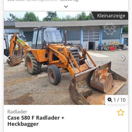
Maschinen-/Fahrzeugnummer:
017128
, CASE IH 1660
Axialfluss Crsdpsvr Dxpefx Andsf Marke: Case IH Modell:
Kleinanzeige
1660 Jahr: 1987 Betriebsstunden: 3.300 h Abschnittsbreite:
5,00 m Verschiedene Gerätetypen: Strohhäcksler,
Strohverteiler
1
/
10
Radlader
Case 580 F Radlader +
Heckbagger