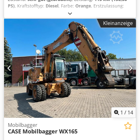
PS)
, Kraftstofftyp:
Diesel
, Farbe:
Orange
, Erstzulassung:
07/2013
, Baujahr:
2012
, Betriebsstunden:
15.109 h
,
Allgemeine Informationen Modelljahr: 2012
Kleinanzeige
Seriennummer: DCH210R5NCEAH2500 Technische
Informationen Crjdpfx Ansy En Ndsdjf Zylinderzahl: 4
Leergewicht: 22.600 kg Funktionell Arbeitsbreite: 300 cm
CE-Kennzeichnung: ja Zustand Technischer Zustand: sehr
gut Optischer Zustand: sehr gut Finanzielle Informationen
Preis: Auf Anfrage Garantie Garantie: Aus erster Hand,
lückenlos scheckheftgepflegt, sofort einsatzbereit! - 80 %
Kettenlaufwerk - Inklusive 3 Löffel: 1300 mm, 450 mm und
2000 mm Grabenräumlöffel - Optional mit 2021 TOPCON
3D-SYSTEM
1
/
14
Mobilbagger
CASE
Mobilbagger WX165