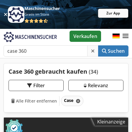
Maschinensucher
Zur App
Gratis im Store
Verkaufen
Suchen
Case 360 gebraucht kaufen
(34)
Filter
Relevanz
Case
Alle Filter entfernen
Kleinanzeige