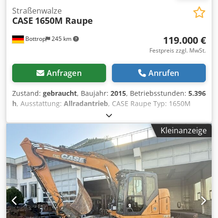
Straßenwalze
CASE
1650M Raupe
119.000 €
Bottrop
245 km
Festpreis zzgl. MwSt.
Anfragen
Anrufen
Zustand:
gebraucht
, Baujahr:
2015
, Betriebsstunden:
5.396
h
, Ausstattung:
Allradantrieb
, CASE Raupe Typ: 1650M
Cjdpjzhyrmsfx Andsrf Leergewicht: 19200 kg Power : 122
kW Arbeitsstunden: 5.396 Ausstattung: - Sitzheizung -
Kleinanzeige
Klimaanlage - Radio - Heckaufreißer mit 3 Zähnen -
Frontseitige Kabinenschutzvorrichtungen und -gitter -
Planierschild (Hydrl. Klappbar) Gerne unterstützen wir Sie
auch im Bereich Finanzierung/Leasing mit unserem
Partnern. Alle Angaben ohne Gewähr. Irrtum und
Zwischenhandel vorbehalten.