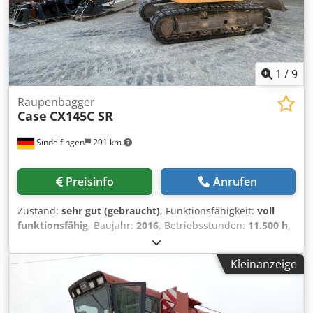
1
/
9
Raupenbagger
Case
CX145C SR
Sindelfingen
291 km
Preisinfo
Anrufen
Zustand:
sehr gut (gebraucht)
, Funktionsfähigkeit:
voll
funktionsfähig
, Baujahr:
2016
, Betriebsstunden:
11.500 h
,
* 11.500 Stunden * Einsatzgewicht 15.700 kg Crjdpfxsy Rm
H Ej Andjf * Motorleistung 77 kW * Roadliner * hyd
Kleinanzeige
Schnellwechsler * Klimaanlage