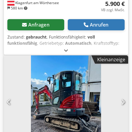
5.900 €
Klagenfurt am Wörthersee
580 km
VB zzgl. MwSt.
Anfragen
Anrufen
Zustand:
gebraucht
, Funktionsfähigkeit:
voll
funktionsfähig
, Getriebetyp:
Automatisch
, Kraftstofftyp:
Diesel
, Betriebsgewicht:
7.500 kg
, Achsen-Konfiguration:
4x2
, Erstzulassung:
10/1977
, Baujahr:
1977
, Ausstattung:
Kleinanzeige
Hydraulik
, Technisch in Ordnung Crodjt S Idropfx Andof