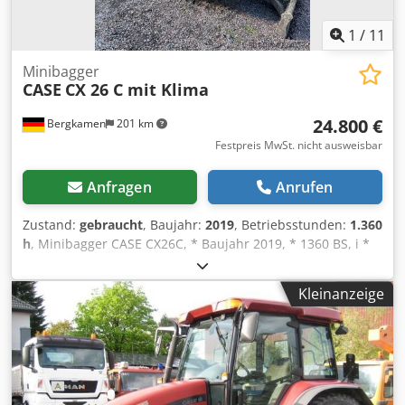
1
/
11
Minibagger
CASE
CX 26 C mit Klima
24.800 €
Bergkamen
201 km
Festpreis MwSt. nicht ausweisbar
Anfragen
Anrufen
Zustand:
gebraucht
, Baujahr:
2019
, Betriebsstunden:
1.360
h
, Minibagger CASE CX26C, * Baujahr 2019, * 1360 BS, i *
Heizung, * Klima, * Gummiketten, * Planierschild,
Crsdpfxjurfkcj Andef * Schnellwechsler
Kleinanzeige