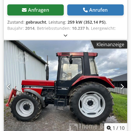
Anfragen
Anrufen
Zustand:
gebraucht
, Leistung:
259 kW (352,14 PS)
,
Baujahr:
2014
, Betriebsstunden:
10.237 h
, Leergewicht:
27.024 kg Wenden Sie sich an Emal Jaweed, um weitere
Informationen zu erhalten. Radlader / Wheel Loader, Case
Kleinanzeige
1121F, Baujahr 2014, aus Baujahr 2014, Betriebsstunden /
Working Hours: 10.237 h, Länge / Length: 8960 mm, Breite /
Width: 2990 mm, Höhe / Hight: 3570 mm, maximal
zulässiges Gesamtgewicht / maximum weight: 27.024 kg,
Motor / Engine: Case, Motorleistung / Engine Power: 239
kW, Klimaanlage / Air Condtitioner, Waage,
Zusatzhydraulik / Auxiliary Hydraulics, Rückfahrkamera
Rear View, automatische Schmierung / Automatic Lube,
Schaufel Abmessungen / Shovel Dimensions:, Länge /
Lenght: 1800 mm, Breite / Width: 3000 mm, Höhe / Hight:
1750 mm, Video vorhanden / Video availableSonstiges:
Cjdpsyn Nfwofx Andsrf * ... Wir bieten über 200 Angebote
zum Verkauf an. We are offering more 200 unit for sale. *
Unser Standort 30KM vom Frankfurter/M Flughafen
1
/
10