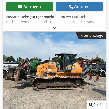
Anfragen
Anrufen
Zustand:
sehr gut (gebraucht)
, Zum Verkauf steht eine
Buchbindemaschine Karl Tränklein Case Bender, speziell
entwickelt zum Formen und Biegen von Buchdeckenrücken
bei Hardcover-Büchern. Das Gerät verleiht den
Kleinanzeige
Buchdecken den erforderlichen Radius, sodass sie sich
optimal an den Buchblock anpassen. Die Maschine ist mit
verstellbaren Walzen ausgestattet, die eine Anpassung an
verschiedene Deckendicken ermöglichen. Die massive
Gusskonstruktion sorgt für hohe Präzision und langjährige
Haltbarkeit. Technische Daten: Hersteller: Karl Tränklein
Typ: Case Bender / Rückenformmaschine Arbeitsbreite: ca.
600 mm Walzendruck einstellbar Stabile Gusskonstruktion
Elektroantrieb Arbeitstisch Zustand: gebraucht Csdpfx
Aoziwnbsndsrf Einsatzbereiche: Hardcover-
Buchproduktion, Buchbindereien, Druckereien, Betriebe
der Druckweiterverarbeitung, Herstellung von Alben,
Katalogen und Einbänden.
1
/
22