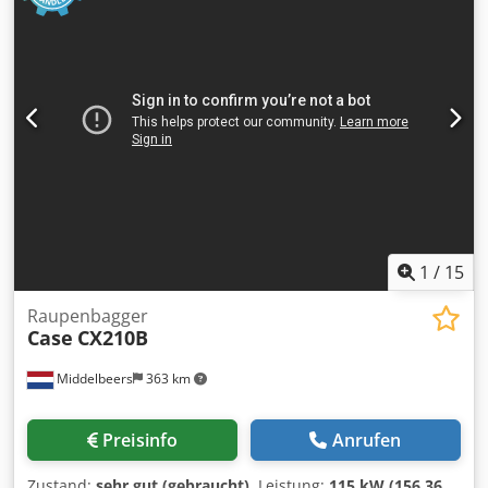
1
/
15
Raupenbagger
Case
CX210B
Middelbeers
363 km
Preisinfo
Anrufen
Zustand:
sehr gut (gebraucht)
, Leistung:
115 kW (156,36