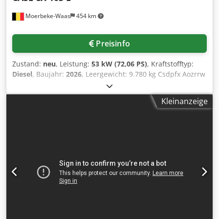
Moerbeke-Waas
454 km
Preisinfo
Zustand:
neu
, Leistung:
53 kW (72,06 PS)
, Kraftstofftyp:
Diesel
, Baujahr:
2026
, Leergewicht: 9.780 kg Csdpfx Aozrrw
Aondsrf Wenden Sie sich an KEY-TEC Sales, um weitere
Informationen zu erhalten.
Kleinanzeige