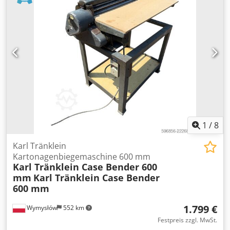
Getriebe: Voll-Powershift 19+6 Dieseltank: 1 Tankinhalt:
400 L Radio: ? Luftsitz: ? Bremsen: Ölbad-Scheibenbremsen
Reifengröße: 600/65R25 + 650/75R38 - 520/70R34 Profil
übrig: 60 % 90 % - 40 % Werkzeugkasten: ?
Hydraulikanlage: ? Tankhersteller: Samson Tankvolumen:
8000 L Hochdruckpumpe: 2 x HPP Hochdruckleistung: 122
l/min - 130 bar Codpoynq Dbjfx Andorf Vakuumpumpe:
Samson Fernbedienung: ?
1
/
8
Karl Tränklein
Kartonagenbiegemaschine 600 mm
Karl Tränklein Case Bender 600
mm
Karl Tränklein Case Bender
600 mm
1.799 €
Wymysłów
552 km
Festpreis zzgl. MwSt.