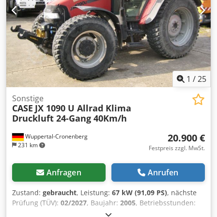
1
/
25
Sonstige
CASE
JX 1090 U Allrad Klima
Druckluft 24-Gang 40Km/h
20.900 €
Wuppertal-Cronenberg
231 km
Festpreis zzgl. MwSt.
Anfragen
Anrufen
Zustand:
gebraucht
, Leistung:
67 kW (91,09 PS)
, nächste
Prüfung (TÜV):
02/2027
, Baujahr:
2005
, Betriebsstunden:
9.560 h
, Ausstattung:
Allradantrieb, Kabine, Klimaanlage
,