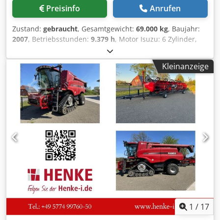
Forstwirte und ähnliche Selbstständige. Nebenerwerb ist
Preisinfo
Anrufen
ausreichend. Ebenso gilt das Angebot auch für Behörden.
Der Verkauf an rein private Endverbraucher ist leider
Zustand:
gebraucht
, Gesamtgewicht:
69.000 kg
, Baujahr:
grundsätzlich ausgeschlossen. Zwischenverkauf und
2007
, Betriebsstunden:
9.379 h
, Motor Isuzu: 6 Zylinder,
irrtümliche Angaben bleiben jederzeit vorbehalten.
345kW- AH-6WG1X – EPA and CE Ausleger 6.58m Stiel 3m
Nettopreis: 20.900,- Euro.
Bodenplatten 650mm Alle Hydraulikleitungen
Kleinanzeige
(Hammer/Greifer und Rotation) Hydraulischer
Schnellwechsler: OIL Quick OQ90 oder Lehnhoff HS80
Tieflöffel – 4,55m³ SAE Transportgewicht 69 ton
Transportbreite 3.93m Crodpfxsul U H Te Andsf
Arbeitsbreite (4,14m mit Aufstiegen) Transporthöhe 4,37m
Maschine wurde in unserer Werkstatt überholt und
repariert Bericht auf Anfrage Große Inspektion erhalten:
Alle Öle und Filter, inklusive 650 liter Hydrauliköl. CASE
Deutschland März 2026: Der Motor hat 6 neue
Einspritzdüsen (Rechnung auf Anfrage)
1
/
17