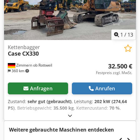
1
/
13
Kettenbagger
Case
CX330
32.500 €
Zimmern ob Rottweil
360 km
Festpreis zzgl. MwSt.
Anfragen
Anrufen
Zustand:
sehr gut (gebraucht)
, Leistung:
202 kW (274,64
PS)
, Betriebsgewicht:
35.500 kg
, Kettenzustand:
70 %
,
Baujahr:
2006
, Betriebsstunden:
9.139 h
, Ausstattung:
Klimaanlage
, CASE CX330 Baujahr: 2006 Betriebsstunden:
9.139 Std. Geschlossene Kabine Klimaanlage Radio
Weitere gebrauchte Maschinen entdecken
Zentralschmierung Standardausleger Stiel : 3.30m