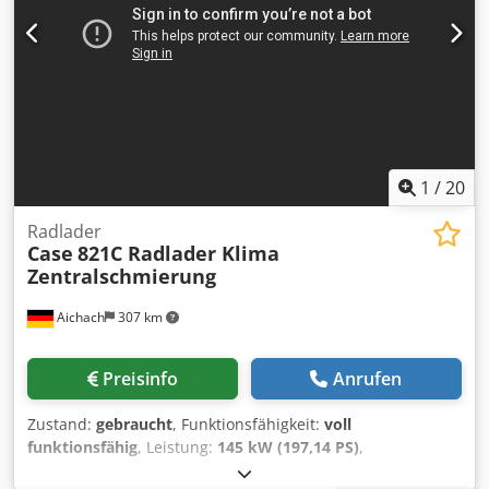
1
/
20
Radlader
Case
821C Radlader Klima
Zentralschmierung
Aichach
307 km
Preisinfo
Anrufen
Zustand:
gebraucht
, Funktionsfähigkeit:
voll
funktionsfähig
, Leistung:
145 kW (197,14 PS)
,
Kraftstofftyp:
Diesel
, Farbe:
Gold
, Betriebsgewicht:
18.000