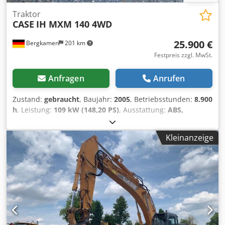
Traktor
CASE
IH MXM 140 4WD
25.900 €
Bergkamen
201 km
Festpreis zzgl. MwSt.
Anfragen
Anrufen
Zustand:
gebraucht
, Baujahr:
2005
, Betriebsstunden:
8.900
h
, Leistung:
109 kW (148,20 PS)
, Ausstattung:
ABS,
Allradantrieb, Kabine, Klimaanlage
, Eigengewicht:5.868 kg
Länge:4.692 mm Breite:2.507 mm Höhe:2.997 mm
Kleinanzeige
Csdewlmt Iopfx Andsrf Radstand:2.723 mm
rNennleistung:105,9 kW, 144PS Nenndrehzahl:2.200/min
Zylinderanzahl:6 Hubraum:7.480 cm³
Drehmomentanstieg:51,3 Allradantrieb