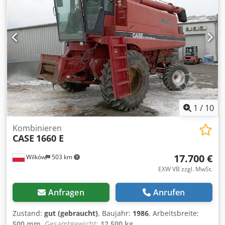
1
/
10
Kombinieren
CASE
1660 E
17.700 €
Wilków
503 km
EXW VB zzgl. MwSt.
Anfragen
Anrufen
Zustand:
gut (gebraucht)
, Baujahr:
1986
, Arbeitsbreite:
500 mm
, Gesamtgewicht:
12.500 kg
,