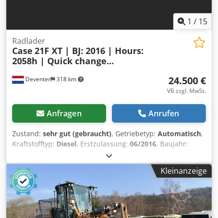
1
/
15
Radlader
Case
21F XT | BJ: 2016 | Hours:
2058h | Quick change...
24.500 €
Deventer
318 km
VB zzgl. MwSt.
Anfragen
Anrufen
Zustand:
sehr gut (gebraucht)
, Getriebetyp:
Automatisch
,
Kraftstofftyp:
Diesel
, Erstzulassung:
06/2016
, Baujahr:
2016
, Betriebsstunden:
2.058 h
, Ausstattung:
Kabine
, =
Weitere Optionen und Zubehör = - Geschlossene Kabine -
Kleinanzeige
Radio/CD-Spieler = Anmerkungen = CASE 21F XT Radlader
aus dem Baujahr 2016 mit nur 2.058 Betriebsstunden.
Dieser kompakte und leistungsstarke Radlader stammt aus
Deutschland und befindet sich in einem gepflegten und
gut gewarteten Zustand. Die Maschine ist sofort