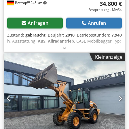
34.800 €
Bottrop
245 km
Festpreis zzgl. MwSt.
Anfragen
Anrufen
Zustand:
gebraucht
, Baujahr:
2010
, Betriebsstunden:
7.940
h
, Ausstattung:
ABS, Allradantrieb
, CASE Mobilbagger Typ:
WX165 (Hydraulic Exavator) Typ approval number: N211
Motorhersteller : Case Motorleistung: 105 kW
Kleinanzeige
Betriebsstunden : 7940 h Zul. Gesamtgewicht : 18000 kg
Transportlänge :8,19 m Transportbreite:1,91 m
Transporthöhe: 2,89 m Farbe : Gelb - Joystick-Steuerung -
Planierschild - Kamera Gerne unterstützen wir Sie auch im
Bereich Finanzierung/Leasing mit unserem Partnern.
Credpfozripcex Andjf Alle Angaben ohne Gewähr. Irrtum
und Zwischenhandel vorbehalten.