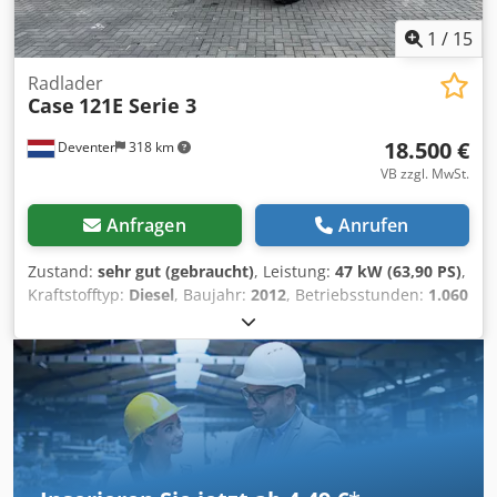
1
/
15
Radlader
Case
121E Serie 3
18.500 €
Deventer
318 km
VB zzgl. MwSt.
Anfragen
Anrufen
Zustand:
sehr gut (gebraucht)
, Leistung:
47 kW (63,90 PS)
,
Kraftstofftyp:
Diesel
, Baujahr:
2012
, Betriebsstunden:
1.060
h
, = Weitere Optionen und Zubehör = - 2 Pedale Steuerung
- Geschlossene Kabine = Anmerkungen = CASE 121E Serie
3 – Baujahr 2012 – 1.060 Betriebsstunden CASE 121E Serie
3 Radlader, Baujahr 2012. Die Maschine befindet sich in
gutem Zustand und hat nur 1.060 Betriebsstunden.
Crodpfozrd Uasx Andef Die Maschine befindet sich sowohl
technisch als auch optisch in gutem Zustand. Sie eignet
sich für vielfältige Einsatzbereiche und ist sofort