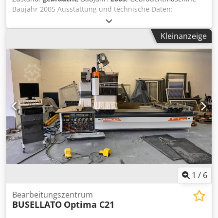
Baujahr 2005 Ausstattung und technische Daten: -
Konsolenmaschine (6 Stück) - Verfahrmaße: X = 3490 mm Y
= 1690 mm Z = 205 mm - Bearbeitungmaße: X = 3050 mm
Kleinanzeige
Dksdpfx Aljzk Nz Asier Y = (Max. Fräsmaß -
Werkzeugradius) 1345 mm Z = 150 mm - Bohrkopf TF 20 -
Leistung 2,2 kW - 8 Vertikal-Spindeln, Spindelabstand 32
mm in X - 6 Vertikal-Spindeln, Spindelabstand 32 mm in Y -
2+2 Horizontalspindeln in X - 1+1 Horizontalspindeln in Y -
mit integriertem Nutsägblatt 120 mm - mit
Elektrofrässpindel 9,2 kW mit ISO-30-Aufnahme - mit C-
Achse - mit Winkelaggregat - mit Werkzeugwechsler 12-
fach - mit Werkzeugwechselplatz für Winkelaggregate - mit
Vakuumpumpe 80-100 m³/h - Gesamtanschlusswert 16 kW
- Druckluft 6 bar - Druckluftverbrauch 210 NL/m -
Absaugstutzen 250 mm - Absaugvolumen 5300 m³/h -
Absauggeschwindigkeit 30 m/sec - Maße: 5940 x 3800 x
2510 mm - Gewicht: 3700 kg Verfügbarkeit: kurzfristig
1
/
6
Standort: 63934 Röllbach
Bearbeitungszentrum
BUSELLATO
Optima C21