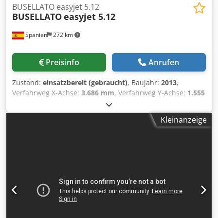
BUSELLATO easyjet 5.12
BUSELLATO
easyjet 5.12
Spanien
272 km
Preisinfo
Anrufen
Zustand:
einsatzbereit (gebraucht)
, Baujahr:
2013
,
Verfahrweg X-Achse:
3.686 mm
, Verfahrweg Y-Achse:
1.555
mm
, Verfahrweg Z-Achse:
100 mm
, Anzahl der Achsen:
3
,
Diese 3-Achsen-BUSELLATO easyjet 5.12 wurde 2013
Kleinanzeige
hergestellt und ist für hochpräzise Bearbeitungen in der
Plattenbearbeitung konzipiert. Sie verfügt über eine CNC-
gesteuerte Spindel, die für Bohren, Fräsen und Nesting
optimiert ist, mit einem Verfahrbereich von 3686 mm auf
der X-Achse und 1555 mm auf der Y-Achse. Ideal für Holz,
MDF, Sperrholz und Verbundplatten. Erwägen Sie die
Möglichkeit, dieses BUSELLATO easyjet 5.12 CNC-
Holzbearbeitungszentrum zu kaufen. Kontaktieren Sie uns
für weitere Informationen über diese Maschine. Dkjdpfx
Aljyaipteisr Zusätzliche Ausrüstung • Materialhandhabung: