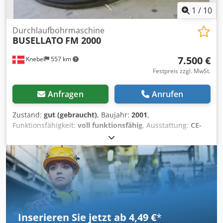
1
/
10
Durchlaufbohrmaschine
BUSELLATO
FM 2000
7.500 €
Knebel
557 km
Festpreis zzgl. MwSt.
Anfragen
Anrufen
Zustand:
gut (gebraucht)
, Baujahr:
2001
,
Funktionsfähigkeit:
voll funktionsfähig
, Ausstattung:
CE-
Kennzeichnung
, Durchlaufbohrmaschine, NC-gesteuert,
mit Bohrbalken rechts, links, 4 oben, 7 unten Bohrbalken.
Dkedpfxey U H R Es Alisr
Inserieren Sie jetzt ab 4,49 €
*