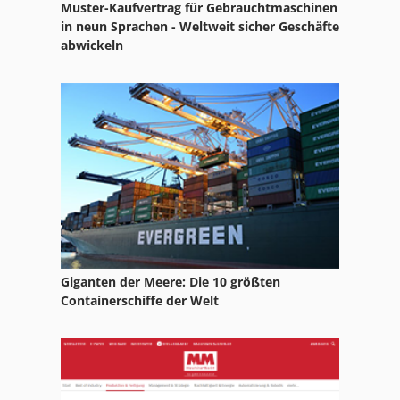
Muster-Kaufvertrag für Gebrauchtmaschinen
Jet Jssg
in neun Sprachen - Weltweit sicher Geschäfte
abwickeln
Jet Jtss 1700
Jet Jwl 1442
Massivholz
Selco Biesse
Giganten der Meere: Die 10 größten
Containerschiffe der Welt