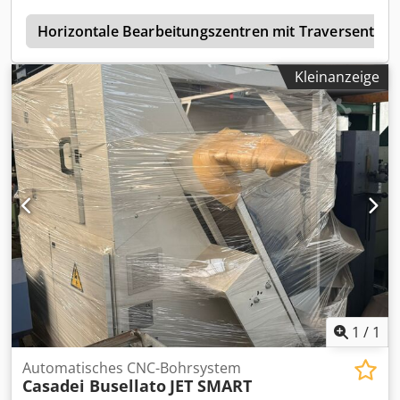
Betriebsstunden, nahezu neuwertig: - Laserpositionierung
m
Technische Daten: Marke: Busellato JET Master T 4
Horizontale Bearbeitungszentren mit Traversentisch
Technische Daten: - Bearbeitungsbereich: 3715x1320 mm
(X,Y) - Werkstückhöhe: 180 mm - Motorleistung: 9,5 kW -
Kleinanzeige
Max. Drehzahl: 24.000 U/min - C-Achse: vorhanden -
Bohraggregat: mit 19 Bohrern - 1 Sägemodul - 16-fach
Platten-Werkzeugwechsler - 3-teilige Sicherheitsmatte -
automatische Zentralschmierung Vakuumpumpenleistung
(m3/h): 244/286 Zahlung in Euro oder Forint möglich, Preis
netto. Neupreis der Maschine: 125.675 €. Verkaufspreis:
47.500 € +36-30-9198-716 Dksdpfsxawlbsx Alier
1
/
1
Automatisches CNC-Bohrsystem
Casadei Busellato
JET SMART