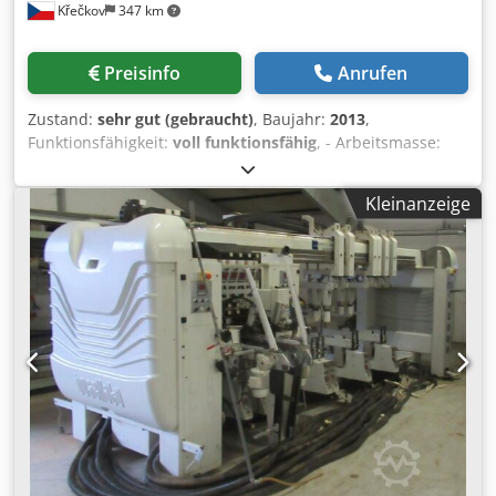
Křečkov
347 km
Preisinfo
Anrufen
Zustand:
sehr gut (gebraucht)
, Baujahr:
2013
,
Funktionsfähigkeit:
voll funktionsfähig
, - Arbeitsmasse:
3050x1250mm - Hauptspindel: 11/13kW (S1/S6) - C-Achse
Dkjdpewiuz Ujfx Alisr - Bohrer: 8x V, 2+2H - Nutsäge -
Kleinanzeige
Werkzeugmagazin: 10x Platz