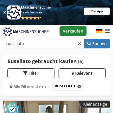
Maschinensucher
Zur App
Gratis im Store
Verkaufen
Suchen
Busellato gebraucht kaufen
(6)
Filter
Relevanz
BUSELLATO
Alle Filter entfernen
Kleinanzeige