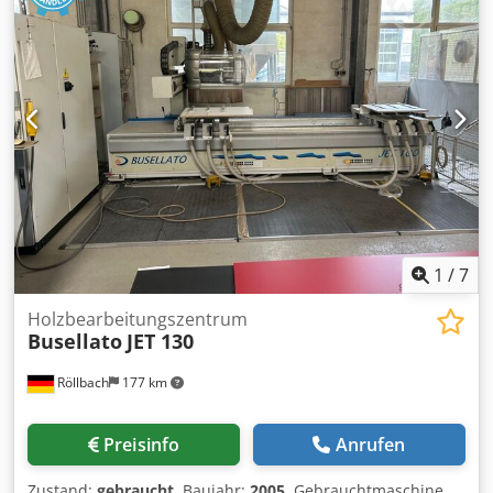
1
/
7
Holzbearbeitungszentrum
Busellato
JET 130
Röllbach
177 km
Preisinfo
Anrufen
Zustand:
gebraucht
, Baujahr:
2005
, Gebrauchtmaschine