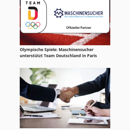
Holzkraft Hbs 533
Homag
Homag Baz 324
Homag Baz 722
Olympische Spiele: Maschinensucher
Homag Bmb
unterstützt Team Deutschland in Paris
Homag Bof
Homag Kantenanleimmaschine
Jet
Jet Formatkreissäge
Jet Hobelmaschine
Jet Hobelmaschine Jpt 310