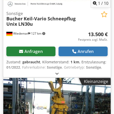
1
/
10
Sonstige
Bucher
Keil-Vario Schneepflug
Unix LN30u
13.500 €
Wiedemar
127 km
Festpreis zzgl. MwSt.
Anfragen
Anrufen
Zustand:
gebraucht
, Kilometerstand:
1 km
, Erstzulassung:
01/2022
, Fahrerkabine:
Sonstige
, Getriebetyp:
Sonstige
,
Baujahr:
2022
, * Vario-Keil-Schneepflug * Räumbreite in
gerader Stellung 3,00 m * Räumbreite K-Stellung ca. 2,40
Kleinanzeige
m * Räumbreite einseitig ca. 2,50 m * Hydraulische
Verschwenkung der Flügel, einzeln möglich Dcsdpfx
Aozfalujcmek * Umschaltventil für Ausgleich
Schwenkzylinder * Anpassgruppe für Anbauplatte Gr. 3 *
Spritzschutz * Pflugbeleuchtung/Begrenzungsleuchten *
Schürfleisten Kunststoff/Vulkolan ca. 80% Sonstiges: *