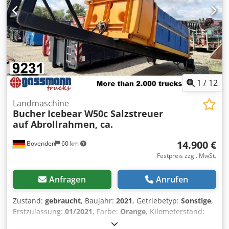
Seitenbesen ermöglicht den Tausch der Joysticks Front-
Seitenbesen- Wasseranschluss mit Abspritzsc Dsdpfji
Haqhex Acmock
1
/
12
Landmaschine
Bucher
Icebear W50c Salzstreuer
auf Abrollrahmen, ca.
14.900 €
Bovenden
60 km
Festpreis zzgl. MwSt.
Anfragen
Anrufen
Zustand:
gebraucht
, Baujahr:
2021
, Getriebetyp:
Sonstige
,
Erstzulassung:
01/2021
, Farbe:
Orange
, Kilometerstand:
1.001 km
, Leergewicht:
2.310 kg
, Fahrerkabine:
Sonstige
,