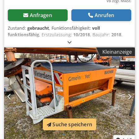
VB zzgl. MwSt.
Anfragen
Anrufen
Zustand:
gebraucht
, Funktionsfähigkeit:
voll
funktionsfähig
, Erstzulassung:
10/2018
, Baujahr:
2018
,
URN28 Dcjdpfxjzfbvhj Acmsk Keil-Schneepflug URN28
Bucher/Gmeiner Geräte-Nr.: UR0007781R mit
Kleinanzeige
Gummischürfleiste und zusätzlicher Stahlschürfleiste
Serienmäßig enthalten: - Leichter Keilpflug, Schar aus
Polyethylen - HD-Hebe- und Senkvorrichtung - HD-
Verschwenkeinrichtung mittels zwei Hydraulikzylinder -
Hydraulikschläuche komplett mit Hydraulikkupplungen -
Schwenkdämpfungsventil - Gummischürfleiste URC-
Version - Gummischürfleiste und zusätzlich hydraulisch
einsetzbare Stahlschürfleisten (URN-Version) -
Pflugbegrenzungsleuchten LED - Abstellstützen -
Anbauplatte (pflugseitig) Ohne Bedienpult, kein Bedienpult
wählbar Anbauhaken Gr. 3 Begrenzungsfahnen und
Suche speichern
Warnmarkierungen Antrieb durch Fahrzeughydraulik 4-
Kreis Lackierung RAL 2011 kommunalorange Änderungen,
Tippfehler, Irrtümer und Zwischenverkauf vorbehalten.