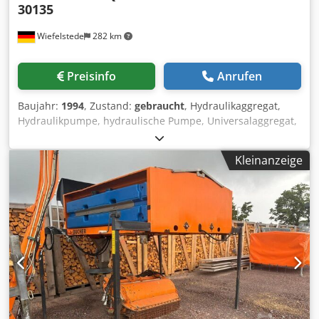
30135
Wiefelstede
282 km
Preisinfo
Anrufen
Baujahr:
1994
, Zustand:
gebraucht
, Hydraulikaggregat,
Hydraulikpumpe, hydraulische Pumpe, Universalaggregat,
Hydraulikstation, Dodpfx Ajrc Ilkscmjck -Hersteller: Bucher,
Hydraulikaggregat aus Abkantpresse HACO Typ PPES 30135
Kleinanzeige
-Hydraulikpumpe: Typ QT43-020R -Motor: EMI 14,9 kW /
1460 U/min -Einzelkomponenten: siehe Fotos -
Abmessungen: 970/420/H370 mm -Gewicht: 185 kg