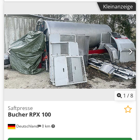
Fahrzeugstandort: Bovenden, Aufbau: Abrollbarer
Kleinanzeige
Salzstreuer ca. 5m³ Salzstreuer aufgebaut auf Strobach
Abrollrahmen! Eigengewicht ca. 2310kg! Salzstreuer ca.
5m³ Flüssigsalz ca. 4580l ZUBEHÖRANGABEN OHNE
GEWÄHR, Änderungen, Zwischenverkauf und Irrtümer
vorbehalten! Dcedpfx Ajzpzf Dscmok - .
1
/
8
Saftpresse
Bucher
RPX 100
Deutschland
0 km