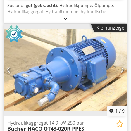
Zustand:
gut (gebraucht)
, Hydraulikpumpe, Ölpumpe,
Hydraulikaggregat, Hydraulikpumpe, hydraulische
Pumpe,Fahrmotor, Antriebsmotor, Zahnradpumpe, Gear
Pump -Hersteller: Bucher, Hydraulikpumpe
Kleinanzeige
Zahnradpumpe Dsdpegn Hymsfx Acmsck -Typ: AP200/6.5
S-259 -Abmessungen: 100/80/H80 mm -Gewicht: 1,9 kg
1
/
9
Hydraulikaggregat 14,9 kW 250 bar
Bucher HACO
QT43-020R PPES