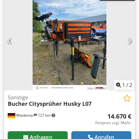
1
/
2
Sonstige
Bucher
Citysprüher Husky L07
14.670 €
Wiedemar
127 km
Festpreis zzgl. MwSt.
Anfragen
Anrufen