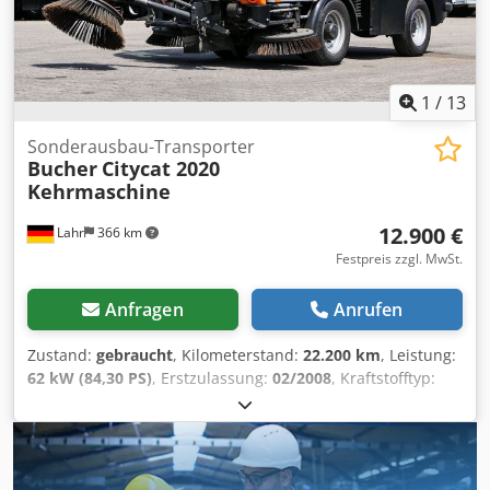
1
/
13
Sonderausbau-Transporter
Bucher
Citycat 2020
Kehrmaschine
12.900 €
Lahr
366 km
Festpreis zzgl. MwSt.
Anfragen
Anrufen
Zustand:
gebraucht
, Kilometerstand:
22.200 km
, Leistung:
62 kW (84,30 PS)
, Erstzulassung:
02/2008
, Kraftstofftyp:
Diesel
, Gesamtgewicht:
4.500 kg
, Farbe:
Orange
,
Emissionsklasse:
Euro3
, Anzahl der Sitzplätze:
2
, Bucher
Citycat 2020 Kompakte Kehrmaschine mit
Frontkehraggregat Dcodpfx Aezphnxscmok . für Anfragen: