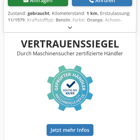
Anfragen
Anrufen
Zustand:
gebraucht
, Kilometerstand:
1 km
, Erstzulassung:
11/1979
, Kraftstofftyp:
Benzin
, Farbe:
Orange
, Achsen-
Konfiguration:
4x4
, Fahrerkabine:
Sonstige
, Getriebetyp:
Automatisch
, Anzahl der Sitzplätze:
2
, Ausstattung:
Allradantrieb, Zusatzscheinwerfer
, Fahrzeugstandort:
VERTRAUENSSIEGEL
Bovenden, Automatik, Arbeitsscheinwerfer,
Rundumleuchte Aufbau: Salzstreuautomat PETSCH ca.
Durch Maschinensucher zertifizierte Händler
4569 Betr. Stunden ZUBEHÖRANGABEN OHNE GEWÄHR,
Änderungen, Zwischenverkauf und Irrtümer vorbehalten!
Dcedpfx Acei Rmk Esmjk - .
Jetzt mehr Infos