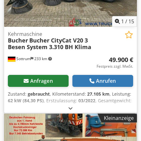
1
/
15
Kehrmaschine
Bucher
Bucher CityCat V20 3
Besen System 3.310 BH Klima
49.900 €
Sottrum
233 km
Festpreis zzgl. MwSt.
Anfragen
Anrufen
Zustand:
gebraucht
, Kilometerstand:
27.105 km
, Leistung:
62 kW (84,30 PS)
, Erstzulassung:
03/2022
, Gesamtgewicht:
4.800 kg
, Kraftstofftyp:
Diesel
, Farbe:
Silber
, Achsen-
Konfiguration:
4x2
, maximales Ladegewicht:
1.850 kg
,
Kleinanzeige
Leergewicht:
2.950 kg
, nächste Prüfung (TÜV):
11/2026
,
Radstand:
1.900 mm
, Bremsen:
Sonstige
, Fahrerkabine:
Fahrerhaus
, Getriebetyp:
Automatisch
, Emissionsklasse:
Euro6
, Anzahl der Sitzplätze:
2
, Ausstattung: