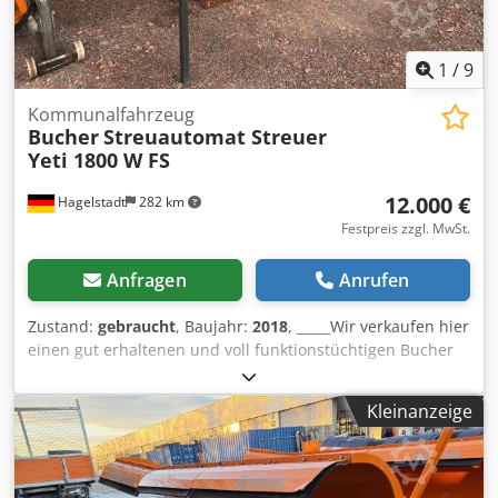
1
/
9
Kommunalfahrzeug
Bucher
Streuautomat Streuer
Yeti 1800 W FS
12.000 €
Hagelstadt
282 km
Festpreis zzgl. MwSt.
Anfragen
Anrufen
Zustand:
gebraucht
, Baujahr:
2018
, _____Wir verkaufen hier
einen gut erhaltenen und voll funktionstüchtigen Bucher
Streuer Yeti 1800 W FS aus Baujahr 2018.Weitere Details
und Ausstattung gerne auf Anfrage,Lagerort:07806
Kleinanzeige
Neustadt/Orla Dcsdpfozkdu Rex Acmjk