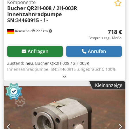
Komponente
Bucher
QR2H-008 / 2H-003R
Innenzahnradpumpe
SN:34460915 - ! -
718 €
Remscheid
227 km
Festpreis zzgl. MwSt.
Anfragen
Anrufen
Zustand:
neu
, Bucher QR2H-008 / 2H-003R
Innenzahnradpumpe, SN:34460915 ,ungebraucht, 100%
funktionsfähig, Lieferumfang gem. Fotos Dsdpfoi D Ulvjx
Acmjck
Kleinanzeige