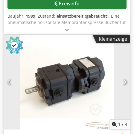
Preisinfo
Baujahr:
1989
, Zustand:
einsatzbereit (gebraucht)
, Eine
pneumatische horizontale Membrantankpresse Bucher für
die Lebensmittelindustrie steht zur Verfügung.
Nennvolumen: 100hl, max. Durchsatzleistung (Trauben):
Kleinanzeige
6000kg/Charge, Maschinendimensionen X/Y/Z: ca.
6300mm/2200mm/2250mm, Gewicht: ca. 5000kg. Inklusive
zentraler Befüllung und Abtropfwanne. Eine Besichtigung
vor Ort ist möglich. Dedpfx Aszl U Nhjcmeck
1
/
4