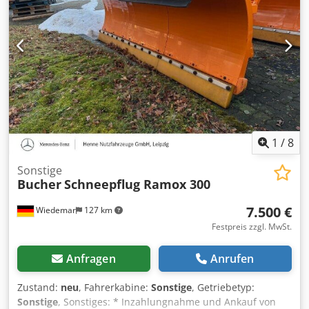
1
/
8
Sonstige
Bucher
Schneepflug Ramox 300
7.500 €
Wiedemar
127 km
Festpreis zzgl. MwSt.
Anfragen
Anrufen
Zustand:
neu
, Fahrerkabine:
Sonstige
, Getriebetyp:
Sonstige
, Sonstiges: * Inzahlungnahme und Ankauf von