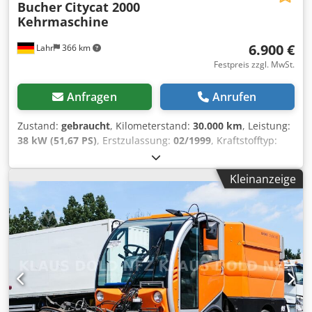
Bucher
Citycat 2000
Kehrmaschine
6.900 €
Lahr
366 km
Festpreis zzgl. MwSt.
Anfragen
Anrufen
Zustand:
gebraucht
, Kilometerstand:
30.000 km
, Leistung:
38 kW (51,67 PS)
, Erstzulassung:
02/1999
, Kraftstofftyp:
Diesel
, Gesamtgewicht:
4.000 kg
, Farbe:
Orange
, Anzahl
der Sitzplätze:
2
, Bucher Citycat 2000 Kehrmaschine mit
Kleinanzeige
Frontkehraggregat . für Anfragen: Zustand : sehr gut *
Hersteller : Bucher * Modell : CityCat 2000 * Geschlossene
Kabine mit guter Rundumsicht * Seitenbürste links *
Seitenbürste rechts * Frontbürste * Saugbehälter ----Preis :
6900,- Euro + 19% MwSt. Für weitere Fragen können Sie
uns unter folgenden Rufnummern erreichen: Dodpjzq
Ipxofx Acmeck Wir sprechen: Deutsch, English, français
und ????? Schreibfehler, Irrtümer und Zwischenverkauf
vorbehalten.