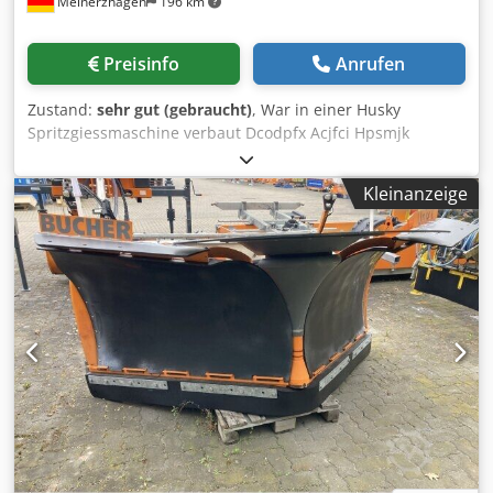
Meinerzhagen
196 km
Preisinfo
Anrufen
Zustand:
sehr gut (gebraucht)
, War in einer Husky
Spritzgiessmaschine verbaut Dcodpfx Acjfci Hpsmjk
Kleinanzeige