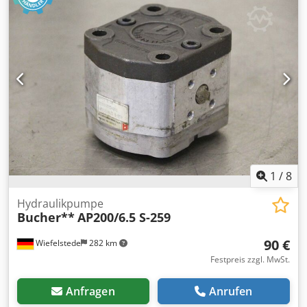
Anzahl: 2x Pumpen vorhanden -Preis: pro Stück -
Abmessungen: 98/84/H100 mm -Gewicht: 2,3 kg/St.
1
/
8
Hydraulikpumpe
Bucher**
AP200/6.5 S-259
90 €
Wiefelstede
282 km
Festpreis zzgl. MwSt.
Anfragen
Anrufen