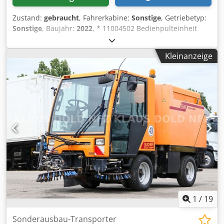
Zustand:
gebraucht
, Fahrerkabine:
Sonstige
, Getriebetyp:
Sonstige
, Baujahr:
2022
, * 11004502 Bedienpulteinheit
Ecosat * 11006283 Schnittstellenkabel RS 232 EcoSat
Mobidat * 15226 Winterdienstmarkierung 1180x190mm
Kleinanzeige
Husky NGS V W + 1300S Dcsdjznvudepfx Acmsk * 8059624
Konturmarkierung gelb für Behälter Husky (6,5 m) *
11000032 Streubildverstellung mech. 8m kpl. montiert *
11002061 Rundumkennleuchte LED * 8078950
Abstellvorrichtung 1T Universal mit Ausleger 700 (Satz) *
8027633 Adapterrahmen Multihog CX75 für Husky (L1200
B1200) komplett * 8085013 Streutellerbürste FS100 6m
inkl. Abdeckschirm Kunststoff Sonstiges: *
Inzahlungnahme und Ankauf von Fahrzeugen und
Maschinen möglich. * Verkaufspreis exklusive Transport
und Überführung. * Keine Haftung für Druck &
Schreibfehler. * Irrtum, Änderungen und Zwischenverkauf
vorbehalten. * Angebot freibleibend. * Fotos können
abweichen. Preis gilt für vorhandenen Zustand. * Alle
1
/
19
Angaben ohne Gewähr. - .
Sonderausbau-Transporter