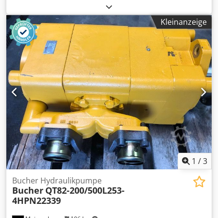
Fahrzeugen und Maschinen möglich. * Verkaufspreis
exklusive Transport und Überführung. * Keine Haftung für
Kleinanzeige
Druck & Schreibfehler. * Irrtum, Änderungen und
Zwischenverkauf vorbehalten. * Angebot freibleibend. *
Fotos können abweichen. Preis gilt für vorhandenen
Zustand. * Alle Angaben ohne Gewähr. Djdpszgu Srofx
Acmeck - .
1
/
3
Bucher Hydraulikpumpe
Bucher
QT82-200/500L253-
4HPN22339