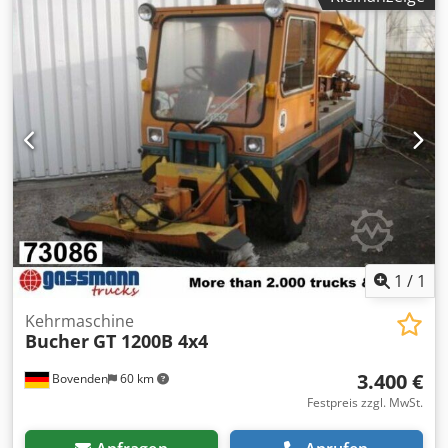
ZUBEHÖRANGABEN OHNE GEWÄHR, Änderungen,
Zwischenverkauf und Irrtümer vorbehalten! Dcsdpfx Asi N
Ncpscmjk - .
1
/
1
Kehrmaschine
Bucher
GT 1200B 4x4
3.400 €
Bovenden
60 km
Festpreis zzgl. MwSt.