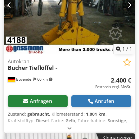
Inzahlungnahme und Ankauf von Fahrzeugen und
Maschinen möglich. * Verkaufspreis exklusive Transport
und Überführung. * Keine Haftung für Druck &
Schreibfehler. * Irrtum, Änderungen und Zwischenverkauf
vorbehalten. * Angebot freibleibend. * Fotos können
abweichen. Preis gilt für vorhandenen Zustand. * Alle
Angaben ohne Gewähr. - .
1
/
1
Autokran
Bucher
Tieflöffel -
2.400 €
Bovenden
60 km
Festpreis zzgl. MwSt.
Anfragen
Anrufen
Zustand:
gebraucht
, Kilometerstand:
1.001 km
,
Kraftstofftyp:
Diesel
, Farbe:
Gelb
, Fahrerkabine:
Sonstige
,
Getriebetyp:
Sonstige
, Fahrzeugstandort: Bovenden,
Aufbau: Tieflöffel Breite 600mm Tiefe 700mm
Kleinanzeige