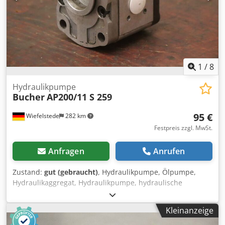
1
/
8
Hydraulikpumpe
Bucher
AP200/11 S 259
95 €
Wiefelstede
282 km
Festpreis zzgl. MwSt.
Anfragen
Anrufen
Zustand:
gut (gebraucht)
, Hydraulikpumpe, Ölpumpe,
Hydraulikaggregat, Hydraulikpumpe, hydraulische
Pumpe,Fahrmotor, Antriebsmotor, Zahnradpumpe, Gear
Pump -Hersteller: Bucher, Hydraulikpumpe
Kleinanzeige
Zahnradpumpe Dcedpfx Ajvwkh Uecmek -Typ: AP200/11.5
S 259 -Flansch/Welle: siehe Foto, Vierkant 8 x 17 mm -