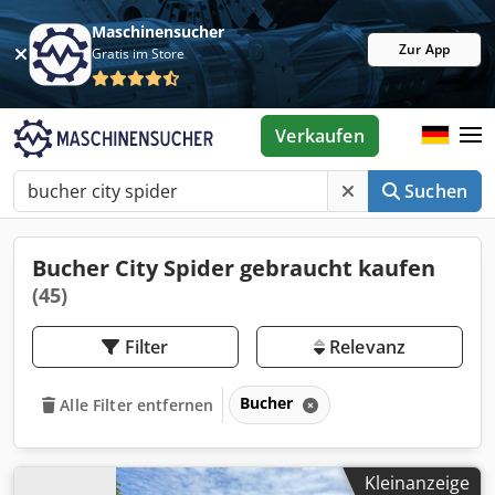
Maschinensucher
Zur App
Gratis im Store
Verkaufen
Suchen
Bucher City Spider gebraucht kaufen
(45)
Filter
Relevanz
Bucher
Alle Filter entfernen
Kleinanzeige