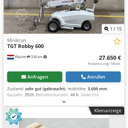
Funktionstest möglich. Nur Abholung in 14727 Premnitz
1
/
15
Minikran
TGT Robby 600
27.650 €
Wijchen
334 km
Festpreis zzgl. MwSt.
Anfragen
Anrufen
Zustand:
sehr gut (gebraucht)
, Hubhöhe:
3.600 mm
,
Baujahr:
2020
, Betriebsstunden:
48 h
, Gewichte
Leergewicht: 860 kg Funktionell Hubkapazität: 600 kg
Abmessungen des Laderaums: 241 x 96 x 146 cm CE-
Kleinanzeige
Kennzeichnung: ja Zustand Technischer Zustand: sehr gut
Optischer Zustand: sehr gut Weitere Informationen
Lieferbedingungen: EXW Letzte Inspektion: 2025-10-15