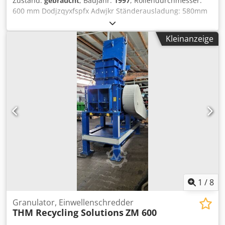
Zustand:
gebraucht
, Baujahr:
1997
, Rollendurchmesser:
l/min bei 1,5 barBetriebsdaten • Betriebsstunden: 2.420
600 mm Dodjzqyxfspfx Adwjkr Ständerausladung: 580mm
Stunden Zusätzliche Ausstattung • Luftabsauganlage •
Schnittiefe: Tisch schwenkbar: ja Bandgeschwindigkeit:
Leistung: ca. 1000 m³/h • Abmessungen: ca. 460 × 840 ×
Motorleistung: 2,2 kW Motorbremse: ja / automatisch
580 mm • Drei-Backen-Futter • Durchmesser: 160 mm •
Kleinanzeige
Absauganschluss: 100 mm und 120 mm Maschinenlänge:
Bedienung: Manuell • Gewicht: ca. 10 kg
1150 mm Maschinenbreite: 850 mm Maschinenhöhe: 2100
mm Gewicht: 200 kg
1
/
8
Granulator, Einwellenschredder
THM Recycling Solutions
ZM 600