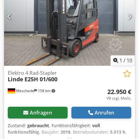
1
/
10
Elektro 4 Rad-Stapler
Linde
E25H 01/600
22.950 €
Meschede
158 km
VB zzgl. MwSt.
Anfragen
Anrufen
Zustand:
gebraucht
, Funktionsfähigkeit:
voll
funktionsfähig
, Baujahr:
2018
, Betriebsstunden:
5.513 h
,
Tragkraft:
2.500 kg
, Hubhöhe:
4.985 mm
, Freihub:
1.500