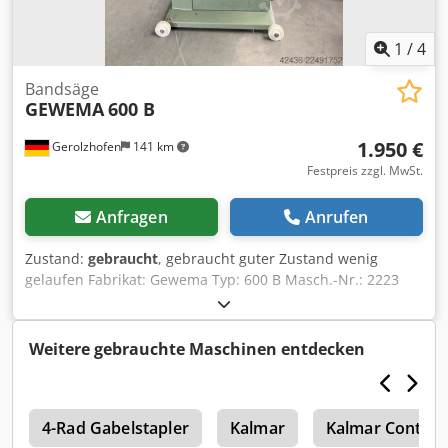
1
/
4
Bandsäge
GEWEMA
600 B
1.950 €
Gerolzhofen
141 km
Festpreis zzgl. MwSt.
Anfragen
Anrufen
Zustand:
gebraucht
, gebraucht guter Zustand wenig
gelaufen Fabrikat: Gewema Typ: 600 B Masch.-Nr.: 2223
obere Führung untere Führung Bremse mechanisch Tisch
neigbar fahrbar Motor kW: 2,2 Raddurchmesser mm: 600
Blattlänge mm: 4550 Schnitthöhe ca. mm: 560
Weitere gebrauchte Maschinen entdecken
Absauganschluss mm: 85 Dedpfx Adszrpxkewskr
Platzbedarf ca. L x B x H mm: 1200x600x2200 Gewicht ca.
kg: 280 Gesamtanschlusswert ca. kW: 2,2 Lagerort 97447
a
Gerolzhofen, frei verladen, unverpackt Übergabe im
4-Rad Gabelstapler
Kalmar
Kalmar Contain
Istzustand wie besichtigt, ohne Garantie und