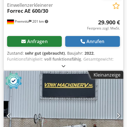
Einwellenzerkleinerer
Forrec
AE 600/30
29.900 €
Premnitz
201 km
Festpreis zzgl. MwSt.
Anfragen
Anrufen
Zustand:
sehr gut (gebraucht)
, Baujahr:
2022
,
Funktionsfähigkeit:
voll funktionsfähig
, Gesamtgewicht:
1.750 kg
, Rotordurchmesser:
250 mm
, Rotorlänge:
600
mm
, Leistung:
30 kW (40,79 PS)
, Vorzerkleinerer: 1 Stk.
Kleinanzeige
Forrec AE 600/30 Einwellenzerkleinerer: - Antrieb: 30 kW -
Abmessung: 2.250 x 3.050 x 1.600 mm - Rotordurchmesser:
ø 250 mm - Trichterabmessung: 1100 x 1000 mm -
Trichterinhalt: 750 Liter. - Produktion: 600 kg/St.
(Mischkabel) - Gewicht: 1.750 kg. - 1 Satz Forrec Original
Ersatzteile Dkedpfx Aeztauredwjr Zubehör: - Elektrischer
Hubtisch für Materialaufgabe - Transportband für
Schreddergutaustrag - Metallpodest Materialaufgabe Die
Maschine ist abgebaut und eingelagert. Somit kein