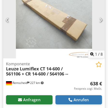
Produktionsland: DE Weitere Informationen Wenden Sie
sich an Vink Machinery, um weitere Informationen zu
erhalten. = Weitere Optionen und Zubehör = -
Unterflaschen = Anmerkungen = TGT Robby 600 Dodpfx
Adszbh Dlswskr * Baujahr 2020 * Akkubetrieben * 48
Betriebsstunden * 3,6 m Vakuumhöhe * 360° drehbar *
Seitlicher Verfahrweg 2 x 100 mm * 2
Vakuumpumpenkreisläufe * Ausgestattet mit Hebehaken *
Fernbedienung * Eigengewicht 860 kg * Tragfähigkeit 600
kg * Gültig bis Oktober 2026 * Inklusive Dokumentation
1
/
8
Komponente
Leuze
Lumiflex CT 14-600 /
561106 + CR 14-600 / 564106 --
638 €
Remscheid
227 km
Festpreis zzgl. MwSt.
Anfragen
Anrufen