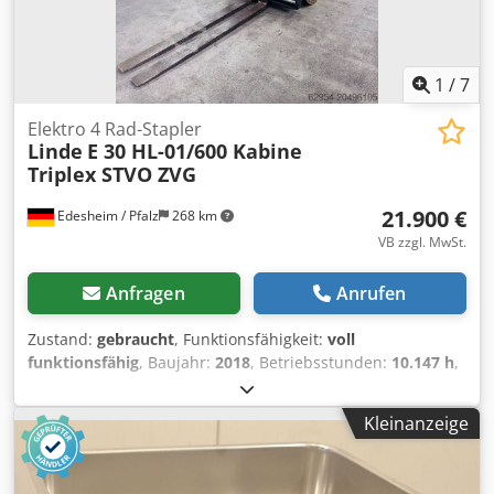
Dkedpfx Adjvvi Anowor Lagerort: Lieferant
1
/
7
Elektro 4 Rad-Stapler
Linde
E 30 HL-01/600 Kabine
Triplex STVO ZVG
21.900 €
Edesheim / Pfalz
268 km
VB zzgl. MwSt.
Anfragen
Anrufen
Zustand:
gebraucht
, Funktionsfähigkeit:
voll
funktionsfähig
, Baujahr:
2018
, Betriebsstunden:
10.147 h
,
Tragkraft:
3.000 kg
, Hubhöhe:
6.580 mm
, Freihub:
2.080
mm
, Kraftstofftyp:
elektrisch
, Masttyp:
Triplex
, Bauhöhe:
Kleinanzeige
2.880 mm
, Gabelträgerbreite:
1.250 mm
, Gabellänge:
1.800 mm
, Antriebsart:
Elektro
, Elektro 4 Rad-Stapler
Lastschwerpunkt: 600 Gabelbreite: 150 mm Gabeldicke: 50