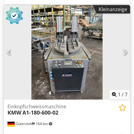
Gewährleistung
Kleinanzeige
1
/
7
Einkopfschweissmaschine
KMW
A1-180-600-02
Gütersloh
164 km