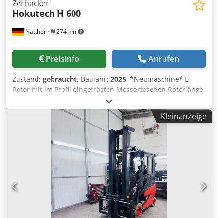
Zerhacker
Hokutech
H 600
Nattheim
274 km
Preisinfo
Anrufen
Zustand:
gebraucht
, Baujahr:
2025
, *Neumaschine* E-
Rotor mit im Profil eingefrästen Messertaschen Rotorlänge
600 mm, Rotordurchmesser 260 mm Großer Einfülltrichter
600 x 800 mm Sichere Materialzuführung mit hydraulisch
Kleinanzeige
gesteuertem Schieber Stabile Gummifüße, um Vibration
effizient zu absorbieren Niederhalter am Schieber für
lange und große Teile Große 40 x 40 mm Messer für
optimalen Materialeinzug Spezial Räummesser gegen
seitliches verklemmen Sieblochung von 10 – 40 mm
Schaltschrank inkl. elektrische Steuerung (SPS Siemens)
und Sterndreieck-Anlauf Sehr robustes Getriebe
Trichteröffnung: 600 x 800 mm Trichterinhalt: 0,6 m³
Arbeitsbreite des Rotors: 600 mm Durchmesser des Rotors:
252 mm Antriebsleitung: 15 kW Rotordrehzahl: 90 U/min