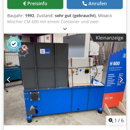
Preisinfo
Anrufen
Baujahr:
1992
, Zustand:
sehr gut (gebraucht)
, Mixaco
Mischer CM 600 mit einem Container und zwei
zusätzlichen Fahrgestellen. Der Mischer wurde zum
Mischen von Pigmenten verwendet, ist in einem guten
Kleinanzeige
gebrauchten Zustand und einsatzbereit. Hergestellt: 1992
Der Mischer kann in unserem Lager 59823 Arnsberg
besichtigt werden. Dkedpfx Adehgixzjwsr
1
/
6