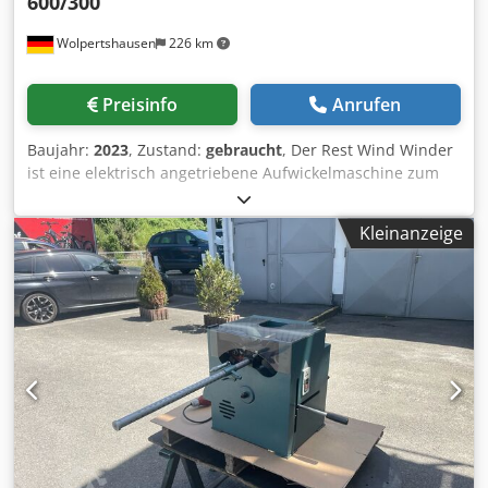
600/300
Wolpertshausen
226 km
Preisinfo
Anrufen
Baujahr:
2023
, Zustand:
gebraucht
, Der Rest Wind Winder
ist eine elektrisch angetriebene Aufwickelmaschine zum
kontrollierten Aufwickeln von Restmaterialien auf einen
Wickelkern. Die Maschine dient dazu, Materialreste aus
Kleinanzeige
Produktions- oder Verarbeitungsprozessen sauber und
gleichmäßig aufzunehmen. Das Material wird über
Führungsrollen geführt und auf der Spannwelle
aufgewickelt. Der elektrische Antrieb ermöglicht ein
gleichmäßiges Aufwickeln mit einstellbarer
Geschwindigkeit. Die Maschine verfügt über einen
Schaltschrank mit Start-/Stop-Funktion, Hauptschalter,
Not-Halt und Kontrollanzeigen Die Maschine kann in 06502
Thale nach Terminabsprache besichtigt werden Dkjdpfxezr
I Azo Adwsr