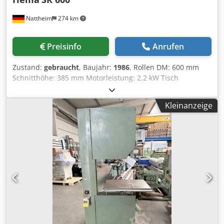
Nattheim
274 km
Preisinfo
Anrufen
Zustand:
gebraucht
, Baujahr:
1986
, Rollen DM: 600 mm
Schnitthöhe: 385 mm Motorleistung: 2,2 kW Tisch
schrägstellbar Tischgröße: 540 x 600 mm Gesamthöhe:
2100 mm Gewicht: ca. 260 kg Djdpfow D Aybjx Adwjkr
Kleinanzeige
Lagerort: Nattheim