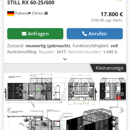
STILL
RX 60-25/600
17.800 €
Pulheim
254 km
EXW VB zzgl. MwSt.
Anfragen
Anrufen
Zustand:
neuwertig (gebraucht)
, Funktionsfähigkeit:
voll
funktionsfähig
, Baujahr:
2017
, Betriebsstunden:
1.685 h
,
Tragkraft:
2.500 kg
, Hubhöhe:
5.180 mm
, Freihub:
1.760
mm
, Lastschwerpunkt:
600 mm
, Kraftstofftyp:
elektrisch
,
Kleinanzeige
Masttyp:
Triplex
, Bauhöhe:
2.380 mm
, Batteriekapazität:
620 Ah
, verbleibende Batteriekapazität:
93 %
,
Batteriespannung:
80 V
, DGUV geprüft bis:
08/2027
,
Gabellänge:
1.200 mm
, Gesamthöhe:
2.380 mm
,
Ausstattung:
Beleuchtung, CE-Kennzeichnung, Kabine,
Scheckheftgepflegt, Seitenschieber, UVV
, Still RX 60-
25/600 Elektro Gabelstapler mit folgenden Daten: ·
Betriebsstunden: 1.685 · Hubkraft: 2.500 Kg · Hubhöhe:
5.180 mm Dkjdezfxzzepfx Adwjr · Bauhöhe: 2.380 mm ·
Baujahr: 2017 STILL 2,5 Tonnen Elektro Stapler mit