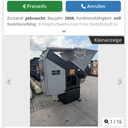
Preisinfo
Anrufen
Zustand:
gebraucht
, Baujahr:
2008
, Funktionsfähigkeit:
voll
funktionsfähig
, Einkopfschweissmaschine Dodpfezpyfcsx
Adwjkr
Kleinanzeige
1
/
16