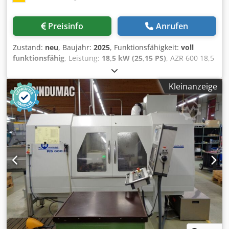
Preisinfo
Anrufen
Zustand:
neu
, Baujahr:
2025
, Funktionsfähigkeit:
voll
funktionsfähig
, Leistung:
18,5 kW (25,15 PS)
, AZR 600 18,5
KW 30 Rundmesser mit geschweißten Messerträgern inkl.
2 Messereihe = 30 Messer "V5" Sieb 15/20mm Dsdpfxji Hb
Kleinanzeige
Iae Adwjkr Schräges Maschinengestell Schieber mit
Niederhalter Schwingungsdämpfende Maschinenfüße
Automatischer Sterndreieckanlauf Automatische
Abschaltung bei leerem Trichter Schaltschrank mit 5m
Kabel und über SPS gesteuert Zufuhröffnung: 600 x 800
mm Trichterinhalt: 0,6 m³ Rotor-Ø: 252 mm Hauptmotor:
18,5 kW - 400 V - 50 Hz - 3 Ph. Hydraulikmotor:0,75 kW - 400
V - 50 Hz - 3 Ph. weitere Infos zu unserem Messersystem:
reinbold-entsorgungstechnik.com/files/prospekte/messer-
rotor-sys teme-2021.pdf -Technische Änderungen und
Irrtümer vorbehalten-