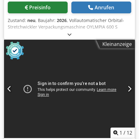
Preisinfo
Anrufen
Zustand:
neu
, Baujahr:
2026
, Vollautomatischer Orbital-
Stretchwickler Verpackungsmaschine OYLMPIA 600 S
Anwendung: Verpackung, Gruppierung und von Ihren
Produkten . Allgemeine technische Daten: -
Kleinanzeige
Hauptmotorleistung: 1,1 kW - Max. Ring Drehzahl: 85 rpm -
Min. Ring-Geschwindigkeit: 20 rpm - Elektronische
Steuerungskomponenten: Siemens, Schneider, LS -
Gesamtgewicht: 590 kg Standard-Ausrüstungen: -
Angetriebenes Förderband (Ein- und Auslauf) zur
automatischen Produkt Speisung - Verstellbare Ring
Drehzahl - Verstellbare Stretch Spannung mit einer
mechanischen Bremsvorrichtung - Automatisches Stretch
Klammer- und Schneidsystem - Automatisches
Stretchhakensystem - Produktfixierung durch eine
pneumatische Einheit im Ein- und Auslauf der Maschine -
Fotozelle für den automatischen Start des Wickelvorgangs -
Touch-Screen, um die Maschinenparameter auf die
Produktanforderungen anzupassen - Operator
1
/
12
Sicherheitssysteme Optionale Ausrüstungen: -