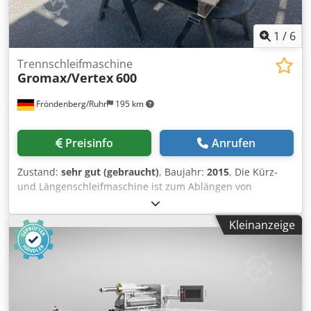
1
/
6
Trennschleifmaschine
Gromax/Vertex
600
Fröndenberg/Ruhr
195 km
Preisinfo
Anrufen
Zustand:
sehr gut (gebraucht)
, Baujahr:
2015
, Die Kürz-
und Längenschleifmaschine ist zum Ablängen von
Auswerferstiften, Kernstiften, Hülsen, Schneidstempeln
und anderen stabförmigen Teilen. Die gewünschte
Kleinanzeige
Einbaulänge wird durch präzises Längenschleifen im
gleichen Arbeitsgang erreicht. Unkompliziertes Einstellen
und einfache Handhabung ermöglichen ein schnelles
Kürzen der verschiedenen Abmessungen und Längen von
Ø 1 bis ca. 25 mm und Längen bis 600 mm. Dkodpfx Aszrp
Tbodwer Die robuste Ausführung garantieren eine