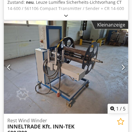
Zustand:
neu
, Leuze Lumiflex Sicherheits-Lichtvorhang CT
14-600 / 561106 Compact Transmitter / Sender + CR 14-600
/ 564106 Receiver / Empfänger SN: 5044403,ungebraucht
in geöffneter Originalverpackung, 100% funktionsfähig,
Kleinanzeige
Lieferumfang gem. Fotos Dkodpozp Tpbsfx Adwer
1
/
5
Rest Wind Winder
INNELTRADE Kft.
INN-TEK