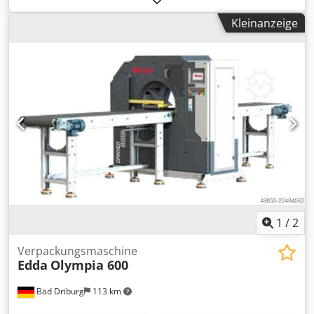
mm
, Kraftstofftyp:
elektrisch
, Masttyp:
Triplex
, Bauhöhe:
Kleinanzeige
2.220 mm
, Antriebsart:
Elektro
, Elektro 4 Rad-Stapler
Lastschwerpunkt: 600 ISO Klasse: ISO Klasse 2 = 1.000 -
2.500 kg Dsdpfxowfuv Rs Adwekr Masttyp: Triplex Zustand
Technisch: gut Bereifung vorne Typ: Superelastik
Bereifung vorne Zustand: 40 - 60% Bereifung hinten Typ:
Superelastik Bereifung hinten Zustand: 40 - 60% Batterie
Typ: PzS Beschreibung: Seitenschieber,
Doppelpalettengabel, 3. Ventil, Arbeitsscheinwerfer
hinten, Arbeitsscheinwerfer vorn, Heizung, STVZO,
Vollkabine, Vollfreihub, Joystick, LED,
1
/
2
Verpackungsmaschine
Edda
Olympia 600
Bad Driburg
113 km