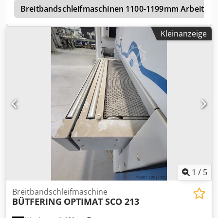
e
Breitbandschleifmaschinen 1100-1199mm Arbeitsbre
Kleinanzeige
1
/
5
Breitbandschleifmaschine
BÜTFERING
OPTIMAT SCO 213