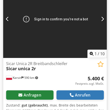
1
/
10
Sicar Unica 2R Breitbandschleifer
Sicar
unica 2r
5.400 €
Karsin
590 km
Festpreis zzgl. MwSt.
Anfragen
Anrufen
Zustand:
gut (gebraucht)
, max. Breite des bearbeiteten