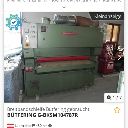
Elements 1100mm Dcsdswm S S Espfx Aclok max. Höhe des
bearbeiteten Elements 180mm 2 Einheiten: 1) geriffelte
Gummiwalze zur Kalibrierung 2) geriffelte Gummiwalze zur
Kleinanzeige
Kalibrierung pneumatische Bandoszillation elektrisches
Anheben der Tischplatte 2 Arten von
Vorschubgeschwindigkeiten Hauptmotor 15kW
Arbeitsdruck 6-8bar Papier blasen
1
/
7
Breitbandschleife Bütfering gebraucht
BÜTFERING
G-BKSM104787R
Laakirchen
430 km