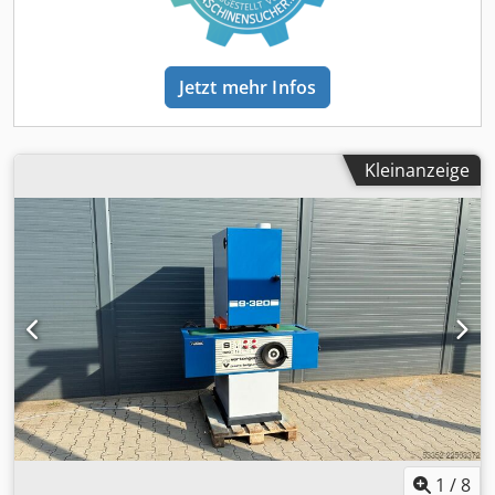
des Absaugstutzens 2 x 160 mm, 1 x 120 mm
Gesamtabmessungen L/B/H 2700 x 2100 x 2200 mm
Gewicht ca. 3000 kg – deutsche Produktion – 2 Aggregate –
zusätzlicher pneumatischer Schuh – unlackiert –
Jetzt mehr Infos
gebrauchte Schleifmaschine, sehr guter Zustand
Nettopreis: 32900 PLN Nettopreis: 7833 EUR, abhängig vom
Wechselkurs von 4,2 EUR (Die Preise können sich bei
größeren Schwankungen ändern)
Kleinanzeige
1
/
8