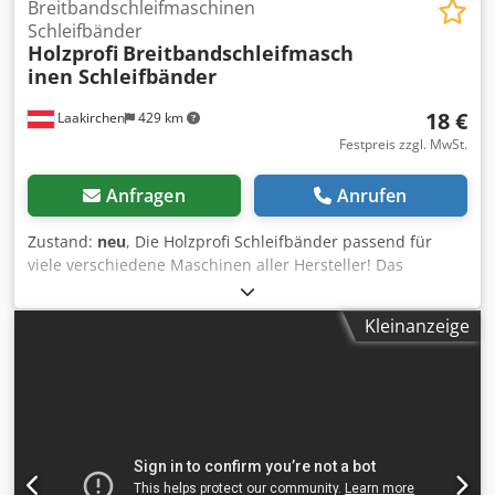
Breitbandschleifmaschinen
Schleifbänder
Holzprofi
Breitbandschleifmasch
inen Schleifbänder
18 €
Laakirchen
429 km
Festpreis zzgl. MwSt.
Anfragen
Anrufen
Zustand:
neu
, Die Holzprofi Schleifbänder passend für
viele verschiedene Maschinen aller Hersteller! Das
Holzprofi Diamant Flex Breitbandschleifband ist die ideale
Lösung für hochwertige Schleifarbeiten. Speziell entwickelt
Kleinanzeige
für den Einsatz in Breitbandmaschinen, bietet dieses
Schleifband optimale Leistung und Langlebigkeit. Mit
seiner kunstharzgebundenen, halboffenen Streuung und
der antistatischen Beschichtung sorgt es für eine effiziente
Schleifarbeit und minimierte Staubbildung. Das extra
starke Trägermaterial garantiert eine lange Lebensdauer
und ist bestens geeignet für die Bearbeitung aller