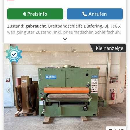
Preisinfo
Anrufen
Zustand:
gebraucht
, Breitbandschleife Bütfering, Bj. 1985,
weniger guter Zustand, inkl. pneumatischen Schleifschuh,
elektrischem Tischhub, 1350 mm Tischbreite,
Anschlussleistung 40A, ca. 2.200 kg Preisänderungen
Kleinanzeige
vorbehalten, Irrtümer, Druck- und Satzfehler vorbehalten
Dcedpfjvrvlhex Acljk