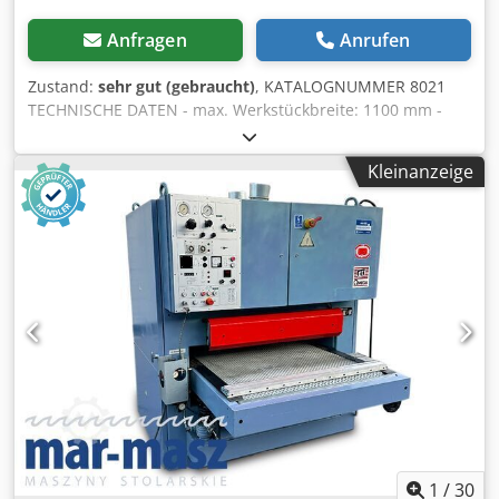
Anfragen
Anrufen
Zustand:
sehr gut (gebraucht)
, KATALOGNUMMER 8021
TECHNISCHE DATEN - max. Werkstückbreite: 1100 mm -
max. Werkstückhöhe: 150 mm 2 Aggregate: 1)
Riffelgummiwalze zum Kalibrieren 2) Riffelgummiwalze -
Kleinanzeige
Motorleistung: 11 kW - Bremse - Oben: - geteilte, gleitende
Metallrolle - Andrückvorrichtung - Aggregat Dsdpfx
Aoztaqascljck - Andrückvorrichtung - Aggregat -
Andrückvorrichtung - Reinigungsbürste - Unten: - 2
gleitende Metallrollen - Transportband - 2 austretende,
gleitende Metallrollen - neues Transportband -
pneumatische Bandoszillation - elektrische
Tischverstellung - stufenlose Vorschubgeschwindigkeit -
Vorschubmotor: 1,5 kW - Potentiometer für Schleifdicke -
Arbeitsdruck: 8–10 bar - Absaugstutzen Ø: 3x165 mm,
1x140 mm - Gesamtmaße (L/B/H): 1870 x 1850 x 2210 mm -
Gewicht: 2165 kg VORTEILE – Italienische Produktion,
Marke SCM – neues Transportband – 2 Aggregate –
Potentiometer für Schleifdicke – nicht neu lackiert –
1
/
30