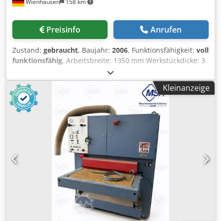
Wienhausen
158 km
Preisinfo
Anrufen
Zustand:
gebraucht
, Baujahr:
2006
, Funktionsfähigkeit:
voll
funktionsfähig
, Arbeitsbreite: 1350 mm Werkstückdicke: 3
- 160 mm Dsdpfxeztac Ao Aclsck Schleifbandbreite: 1370
mm Schleifbandlänge: 2150 mm Antriebsmotoren:
Kleinanzeige
Aggregat 1: 15 kW Aggregat 2: 7,5 kW
Gesamtanschlusswert: ca. 28 kW