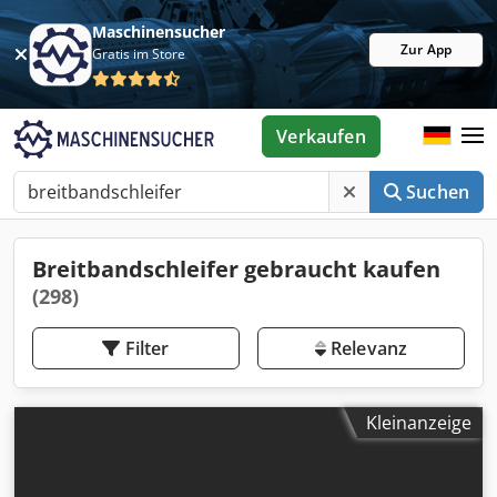
Maschinensucher
Zur App
Gratis im Store
Verkaufen
Suchen
Breitbandschleifer gebraucht kaufen
(298)
Filter
Relevanz
Kleinanzeige