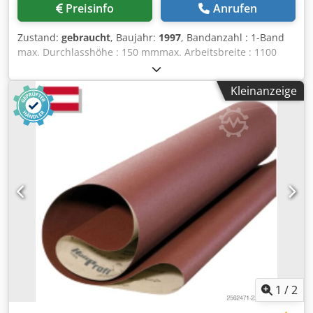
Preisinfo
Anrufen
Zustand:
gebraucht
, Baujahr:
1997
, Bandanzahl : 1-Band
max. Durchlasshöhe : 150 mmmax. Arbeitsbreite : 1100
mm1. Aggregat: : Kombiaggregat Durchmesser 1. Walze :
Stahlwalze Ausführung 1. Aggregat : Walz/Schuhaggregat
Kleinanzeige
Schleifschuh 1. Aggregat : elektronische Einzelglieder
Segmentbreite 50 mmSchleifbandlänge 1. Aggregat : 1900
mmSchleifbandbreite 1. Aggregat : 1120 mm Motor. KW
Vorschubgeschwindikeit 4 und 8 m/min2. Aggregat :
Staubbürste Gewicht ca. : 2000 kgAbmessung : 1800 x 1450
x 2120 mm Dcjdpfx Aevvkkajclsk Lagerort: Nattheim
1
/
2