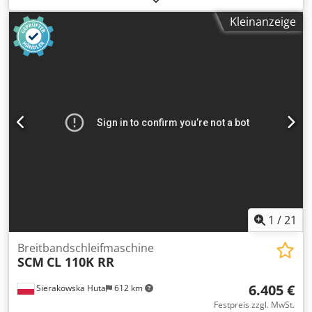
Weber 32 mm - genutete Stahlkallibrierwalze -
Kleinanzeige
Bandabblasung - Vakuumteppich Schleifbreite: 1100 mm
Antrieb: 15 kW Vorschub ca. 1,1 kW Höhenverstellung 0,25
kW Schleifbandabmessungen: 1150 x 2500 mm
Werkstückdicke max.: 150 mm Maschinenbreite: 1700 mm
Maschinenlänge: 2000 mm Maschinenhöhe: 2160 + 150
mm Maschinengewicht: 1900 kg Arbeitshöhe konstant: 850
mm Absaugstutzen: Band 180 mm / Bürste 120 mm
Saugluftmenge: 0,74 m³/s Anschlußwert: 23 kW
Anschlusswert Druckluft: 7 bar Vorschubgeschwindigkeit:
3-15 m/min. Betriebsstunden : 7000 h Dcsdpfxjx Twcpo
Aclok Lagerort: Nattheim
1
/
21
Breitbandschleifmaschine
SCM
CL 110K RR
6.405 €
Sierakowska Huta
612 km
Festpreis zzgl. MwSt.