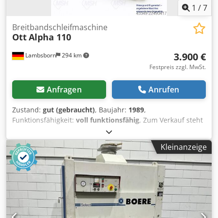
1
/
7
Breitbandschleifmaschine
Ott
Alpha 110
3.900 €
Lambsborn
294 km
Festpreis zzgl. MwSt.
Anfragen
Anrufen
Zustand:
gut (gebraucht)
, Baujahr:
1989
,
Funktionsfähigkeit:
voll funktionsfähig
, Zum Verkauf steht
eine OTT Alpha Breitbandschleifmaschine in robuster
Industrieausführung. Die Maschine eignet sich
Kleinanzeige
hervorragend für Kalibrier- und Feinschliffarbeiten an
Massivholz, Furnier, MDF, Spanplatten und weiteren
Holzwerkstoffen. Die bewährte OTT-Technik überzeugt
durch ihre stabile Bauweise und zuverlässige
Schleifergebnisse. Hersteller: OTT Typ: Alpha 110
Breitbandschleifmaschine Kalibrier- und
Feinschliffmaschine Robuste Industrieausführung Maße in