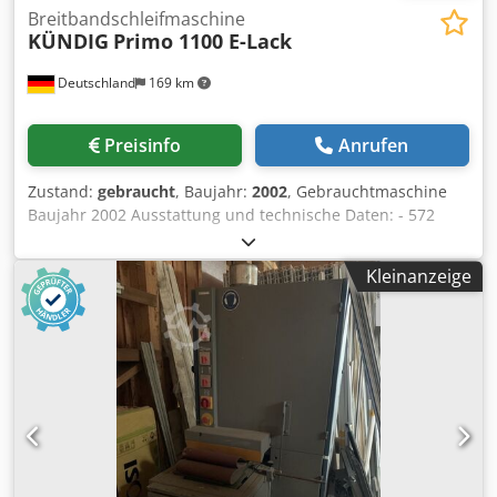
Breitbandschleifmaschine
KÜNDIG
Primo 1100 E-Lack
Deutschland
169 km
Preisinfo
Anrufen
Zustand:
gebraucht
, Baujahr:
2002
, Gebrauchtmaschine
Baujahr 2002 Ausstattung und technische Daten: - 572
Betriebsstunden - Breitband-Kalibrier-Feinschliffautomat -
konstanteTischeinlaufhöhe Dsdpfszq Hiwsx Aclock -
Kleinanzeige
Kombiaggregat Kontaktwalze und Schleifschuhaggregat
mit elektronisch gesteuertem Segmentschleifschuh -
Kontaktwalzenniveau stufenlos regelbar nach Kornskala -
Segmentschleifschuh pneumatisch regelbar - Einlauftisch
mit Rollenauflage und elektrischer Verstellung über
Digitalanzeige - Arbeitsbreite 1100 mm - Arbeitsstärke 3 –
160 mm - Arbeitshöhe 900 mm - Motor 11 kW -
Bandabstrahlung mit Rotoren - Vorschubgeschwindigkeit 3
- 15 m/min. über Inverter stufenlos regelbar - 2
Absaugstutzen Ø=180 mm - Joy-Stick