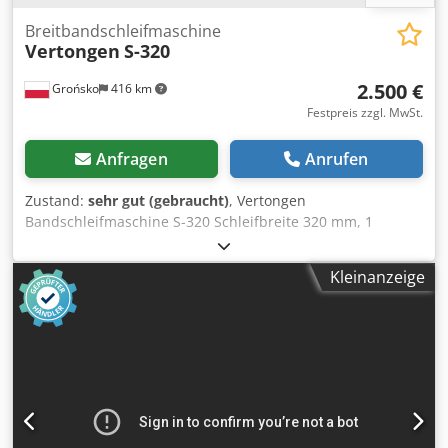
Breitbandschleifmaschine
Vertongen
S-320
2.500 €
Grońsko
416 km
Festpreis zzgl. MwSt.
Anfragen
Anrufen
Zustand:
sehr gut (gebraucht)
, Vertongen
Bandschleifmaschine S-320 Schleifbreite 320 mm, 1
Schleifeinheit (Gummwalze), Schleiftisch, Dodpfezr D Tpjx
Acleck Motor 5,5 kW. Zwei Vorschubgeschwindigkeiten,
Kleinanzeige
Manuelle Verstellung des Tisches, Oszillation, Die
Schleifmaschine ist vollständig einsatzbereit.