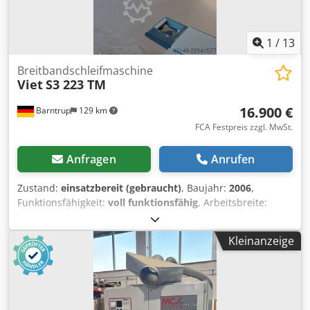
1
/
13
Breitbandschleifmaschine
Viet
S3 223 TM
16.900 €
Barntrup
129 km
FCA Festpreis zzgl. MwSt.
Anfragen
Anrufen
Zustand:
einsatzbereit (gebraucht)
, Baujahr:
2006
,
Funktionsfähigkeit:
voll funktionsfähig
, Arbeitsbreite:
1.300 mm
, Gesamtgewicht:
4.700 kg
, Höheneinstelltyp:
elektrisch
, Breitbandschleifmaschine Fabr. Viet Typ S3 223
Kleinanzeige
TM Dcodpfx Acjzd Ayleljk Baujahr 2006 (CE) Gepflegte
Kalibrier- und Feinschleifmaschine aus kleiner
Schreinerei/Manufaktur, geeignet für Massivholz-, Furnier-
und Lackschliff Arbeitsbreite 1300 mm Konstante
Tischhöhe, motorische Höhenverstellung des