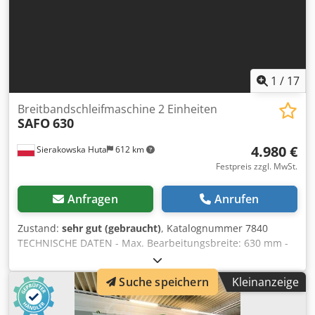
1
/
17
Breitbandschleifmaschine 2 Einheiten
SAFO
630
4.980 €
Sierakowska Huta
612 km
Festpreis zzgl. MwSt.
Anfragen
Anrufen
Zustand:
sehr gut (gebraucht)
, Katalognummer 7840
TECHNISCHE DATEN - Max. Bearbeitungsbreite: 630 mm -
Max. Bearbeitungshöhe: 110 mm - 2 Aggregate: 1) Gerillte
Gummiwalze zum Kalibrieren 2) Gerillte Gummiwalze zum
Kleinanzeige
Suche speichern
Kalibrieren + Schuh + Metallwalze - Von oben: -
Einlaufrolle, Metall, gleitend - Aggregat - Metallgleitrolle -