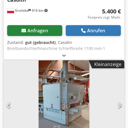
5.400 €
Grońsko
416 km
Festpreis zzgl. MwSt.
Anfragen
Anrufen
Zustand:
gut (gebraucht)
, Casolin
Breitbandschleifmaschine Schleifbreite 1100 mm 1
Schleifeinheit mit Gummwalze zur Kalibrierung 2
Schleifeinheit mit Schleifschuh Motorleistung 15 kW
Kleinanzeige
Oszillation Stufenlos regelbare Vorschubgeschwindigkeit
Elektrische Tischhöhenverstellung Anzeige der
Tischposition Dcsdpezr Ur Nefx Aclsk Dickenmesser Guter
Zustand, geprüft, einsatzbereit.