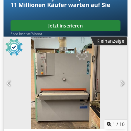
11 Millionen
Käufer warten auf Sie
15 kW
Jetzt inserieren
*pro Inserat/Monat
Kleinanzeige
1
/
10