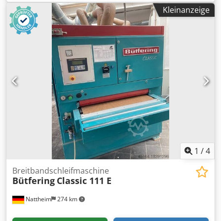
Aggregat : Stahlwalze /Schuh 2. Aggregat: : Walze/Schuh
Lackschleifen, Kantenbrechen, Füllungen Schleifen,
Kleinanzeige
Durchmesser 2. Walze : 100 Ausführung 2. Aggregat :
Polieren, Strukturieren - Unterbrechnungsfreie
Stahlwalze 3. Aggregat: : Walze/Schuh Durchmesser 3.
Stromversorgung - EnergyManagementSystem EMS -
Walze : 100 mmAusführung 3. Walze : genutete Stahlwalze
Ionisierungsstab von oben - Werkstückabstrahleinrichtung
Schleifschuh 3. Aggregat : elektronische Einzelglieder
mit einzeln steuerbaren, rotierenden Druckluftdüsen,
Reinigungsbürsten : Ja Lackschliff möglich : Ja
innerhalb Maschinenrahmen,
Bandabblasung : Ja Vakuumteppich : Ja Dodpfx Aovvki
Transportbandreinigungsprogramm - LED-Beleuchtung in
Necljck Lagerort: Nattheim
der Maschine - und vieles mehr Maschine steht bei uns im
Ausstellungsraum für Vorführungen bereit Besichtigung
und Probeschleifen nach Terminvereinbarung gerne
möglich
1
/
4
Breitbandschleifmaschine
Bütfering
Classic 111 E
Nattheim
274 km