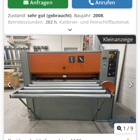
Anfragen
Anrufen
Zustand:
sehr gut (gebraucht)
, Baujahr:
2008
,
Betriebsstunden:
282 h
, Kalibrier- und Feinschliffautomat,
Breitbandschleifmaschine mit elektronischem
Segmentschleifschuh und Lackschliff Idealer
Kleinanzeige
Schleifautomat für Innenausbaubetriebe, auch für
Lackzwischenschliff geeignet. Einbandmaschine mit
Kombiaggregat und elektronischem Gliederdruckbalken,
Randsegmente ein- und ausschaltbar Segmentbreite des
Druckbalkens 35mm Kontaktwalze pneumatisch zustellbar,
geringer Verschleiß durch gerriffelte Stahlwalze
Körnungsausgleich Antriebsmotor 7,5kW mit
automatischer Motorbremse, stufenlose
Bandgeschwindigkeit frequenzgeregelt von 2 - 18 m/s
Gurtbandvorschub stufenlos über Frequenzumrichter
regelbar von 2,5 - 13m/min pneumatische
werkstückgesteuerte Bandausblasvorrichtung
Reinigungsbürste am Auslauf Konstante Arbeitshöhe
900mm durch Verstellung des Maschinenoberteils,
1
/
9
dadurch auch in Schleifstrassen integrierbar