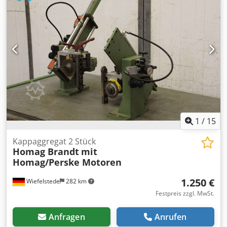
Finishaggregat, Schwabbelaggregat -Hersteller: Homag, 2
Fräsaggregate und 2 Schwabbelaggregate aus
Kantenanleimmaschine BRANDT KS 25 -
Schwabbelaggregate: Motor KMER 0,18 kW 1360 U/min -
Polierrolle: Ø 145 mm, Höhe und Tiefe verstellbar /
schwenkbar -Fräsaggregate: Motor Perske / Homag, siehe
Fotos Typenschilder -Spannung: 220 V / 200 Hz Cjdpfsx
Hyzhex Akvoha -Preis/Abgabe: komplett -Abmessung ges.
1200/800/H590 mm -Gewicht ges.: 175 kg
1
/
15
Kappaggregat 2 Stück
Homag Brandt
mit
Homag/Perske Motoren
1.250 €
Wiefelstede
282 km
Festpreis zzgl. MwSt.
Anfragen
Anrufen