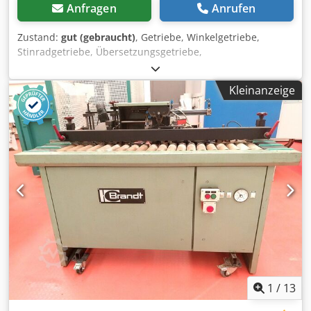
Anfragen
Anrufen
Zustand:
gut (gebraucht)
, Getriebe, Winkelgetriebe,
Stinradgetriebe, Übersetzungsgetriebe,
Schneckengetriebe, Winkelgetriebe für Kantenanleimer -
Hersteller: ZAE, Winkelgetriebe mit Kardangelenk aus
Kleinanzeige
Kantenanleimmaschine BRANDT KS 25 Typ: W 88
Cedpsgylraofx Akveha -Übersetzung: i = 2 : 1 -
Abmessungen: 260/100/H210 mm -Gewicht: 7,2 kg
1
/
13