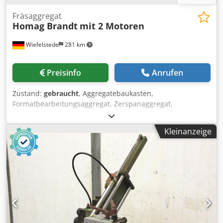
Fräsaggregat
Homag Brandt
mit 2 Motoren
Wiefelstede
281 km
Preisinfo
Anrufen
Zustand:
gebraucht
, Aggregatebaukasten,
Formatbearbeitungsaggregat, Zerspanaggregat,
Fräsaggregat, Formfräsaggregat, Fügefräsaggregat,
Kappaggregat, Doppelendprofiler,
Kleinanzeige
Kantenbearbeitungsmaschine, Ritzmotor, Zerspanermotor,
Fräsmotor für Kantenbearbeitungsmaschine Codpfsgy
Dbhsx Akvoha -Hersteller: Homag, Fräsaggregat aus
Kantenanleimmaschine BRANDT KM 36 / KM 35 -Motor: 2x
Homag Typ LF-55L 0,55 kW / 12000 U/min -Spannung: 220V
/ 200 Hz -Anzahl: 2x Fräsaggregat vorhanden -Preis: pro
Stück -Abmessungen: 500/350/H570 mm -Gewicht: 55 kg