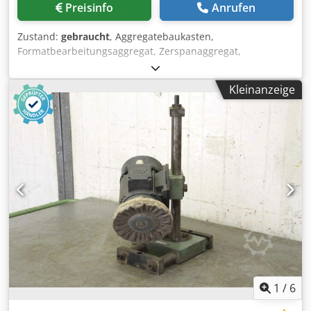
Preisinfo
Anrufen
Zustand:
gebraucht
, Aggregatebaukasten,
Formatbearbeitungsaggregat, Zerspanaggregat,
Fräsaggregat, Formfräsaggregat, Fügefräsaggregat,
Kappaggregat, Doppelendprofiler,
Kleinanzeige
Kantenbearbeitungsmaschine, Ritzmotor, Zerspanermotor,
Fräsmotor für Kantenbearbeitungsmaschine -Hersteller:
Homag, Kappaggregat aus Kantenanleimmaschine
BRANDT KM 35 Chjdsgy T Nmjpfx Akvja -Motor: Homag Typ
LF-40-L -Leistung: 0,27 kW / 12000 U/min -Spannung: 220V /
200 Hz -Sägeblatt: Ø 90 mm -Einzelkomponenten: siehe
Fotos -Abmessung ges.: 590/280/H750 mm -Gewicht: 27 kg
1
/
6