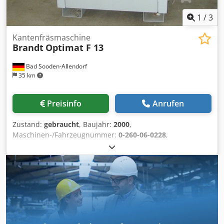
1
/
3
Kantenfräsmaschine
Brandt
Optimat F 13
Bad Sooden-Allendorf
35 km
Preisinfo
Anrufen
Zustand:
gebraucht
, Baujahr:
2000
,
Maschinen-/Fahrzeugnummer:
0-260-06-0228
,
Fußbedienung 1200 x 800 mm Absaugstutzen 80 mm
Cjdpfx Aoigadlokvsha pneumatischer Anschluss Kabel +
Stecker 16 A 1 Satz Bed.-Werkzeuge 1 Satz Tastrollen