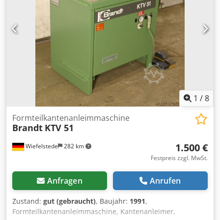
1
/
8
Formteilkantenanleimmaschine
Brandt
KTV 51
1.500 €
Wiefelstede
282 km
Festpreis zzgl. MwSt.
Anfragen
Anrufen
Zustand:
gut (gebraucht)
, Baujahr:
1991
,
Formteilkantenanleimmaschine, Kantenanleimer,