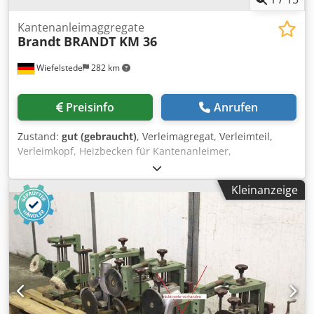
Kantenanleimaggregate
Brandt
BRANDT KM 36
Wiefelstede
282 km
Preisinfo
Anrufen
Zustand:
gut (gebraucht)
, Verleimagregat, Verleimteil,
Verleimkopf, Heizbecken für Kantenanleimer,
Kantenanleimmaschine Cedpfxjgylrds Akvjha -Hersteller:
Brandt, Aggregate aus Kantenanleimmaschine BRANDT
Kleinanzeige
KM 36 -Einzelbauteile: siehe Fotos -Preis/Verkauf: komplett
-Abmessung ges.: 1200/800/H530 mm -Gewicht ges.: 122 kg