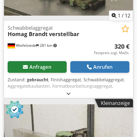
1
/
12
Schwabbelaggregat
Homag Brandt
verstellbar
320 €
Wiefelstede
281 km
Festpreis zzgl. MwSt.
Anfragen
Anrufen
Zustand:
gebraucht
, Finishaggregat, Schwabbelaggregat,
Aggregatebaukasten, Formatbearbeitungsaggregat,
Doppelendprofiler, Kantenbearbeitungsmaschine, nach
der Ziehklinge für Kantenbearbeitungsmaschine -
Kleinanzeige
Finishaggregat: aus Kantenanleimmaschine BRANDT KM
36 -Motor: 0,18 kW -seitlich: verstellbar -Höhe: verstellbar -
Anzahl: 2x Aggregate vorhanden -Drehzahl: 1x 1360 U/min,
1x 1250 U/min Csdogx Am Ijpfx Akvoha -Preis: pro Stück -
Abmessungen: 260/370/H510 mm / 260/370/H480 mm -