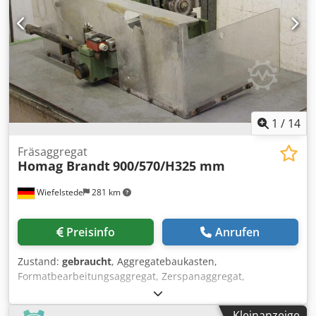
Gewicht: 22 kg/St.
1
/
14
Fräsaggregat
Homag Brandt
900/570/H325 mm
Wiefelstede
281 km
Preisinfo
Anrufen
Zustand:
gebraucht
, Aggregatebaukasten,
Formatbearbeitungsaggregat, Zerspanaggregat,
Fräsaggregat, Formfräsaggregat, Fügefräsaggregat,
Kappaggregat, Doppelendprofiler,
Kleinanzeige