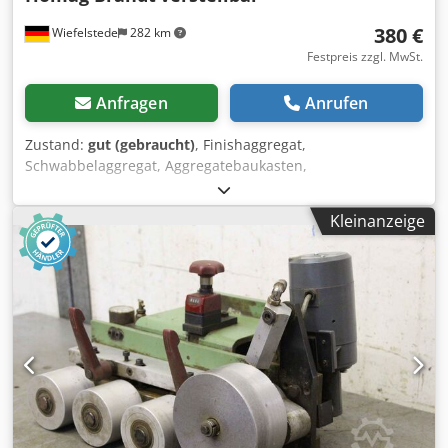
380 €
Wiefelstede
282 km
Festpreis zzgl. MwSt.
Anfragen
Anrufen
Zustand:
gut (gebraucht)
, Finishaggregat,
Schwabbelaggregat, Aggregatebaukasten,
Formatbearbeitungsaggregat, Doppelendprofiler,
Kantenbearbeitungsmaschine, nach der Ziehklinge für
Kleinanzeige
Kantenbearbeitungsmaschine -Finishaggregat: aus
Kantenanleimmaschine BRANDT KM 35 -Motor: ATB 0,25
kW -Drehzahl: 2820 U/min Cedpegy T I Ejfx Akvsha -seitlich:
verstellbar -Höhe: verstellbar -Abmessungen:
480/250/H490 mm -Gewicht: 29 kg