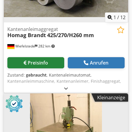
1
/
12
Kantenanleimaggregat
Homag Brandt
425/270/H260 mm
Wiefelstede
282 km
Preisinfo
Anrufen
Zustand:
gebraucht
, Kantenaleimautomat,
Kantenanleimmaschine, Kantenanleimer, Finishaggregat,
Schwabbelaggregat, Aggregatebaukasten,
Formatbearbeitungsaggregat, Doppelendprofiler,
Kleinanzeige
Kantenbearbeitungsmaschine, Schleifaggregat,
Kantenanleimaggregat -Aggregat: aus
Kantenanleimmaschine BRANDT KM 35 -Motor: Groschopp
Typ PM1 72-35 - Mot 180 V / 54 W Cedogy T Nxepfx Akvoha
-Einzelkomponenten: siehe Fotos -Abmessungen:
425/270/H260 mm -Gewicht: 24 kg