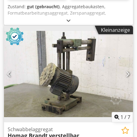
Zustand:
gut (gebraucht)
, Aggregatebaukasten,
Formatbearbeitungsaggregat, Zerspanaggregat,
Fräsaggregat, Formfräsaggregat, Fügefräsaggregat,
Kappaggregat, Doppelendprofiler,
Kleinanzeige
Kantenbearbeitungsmaschine, Ritzmotor, Zerspanermotor,
Fräsmotor für Kantenbearbeitungsmaschine -Hersteller:
Homag, Kappaggregate aus Kantenanleimmaschine
BRANDT KM 36 -Motoren: Homag Typ LF-40-L / Perske KNS
22.08-2 Chjdpfegy Da Sox Akvea -Leistung: 0,27 kW / 12000
U/min / 10800 U/min -Spannung: 220V / 200 Hz -
Pneumatikkomponenten: Bosch -Einzelkomponenten: siehe
Fotos -Preis/Verkauf: komplett -Abmessung ges.:
500/560/H670 mm -Gewicht: 51 kg
1
/
7
Schwabbelaggregat
Homag Brandt
verstellbar