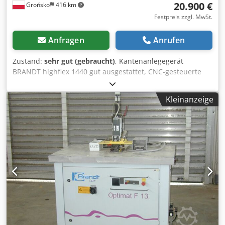
20.900 €
Grońsko
416 km
Festpreis zzgl. MwSt.
Anfragen
Anrufen
Zustand:
sehr gut (gebraucht)
, Kantenanlegegerät
BRANDT highflex 1440 gut ausgestattet, CNC-gesteuerte
Aggregate mit Bedienpult Vorfräser Plattenheizung
Vorkantenschmelzer Klebstoffauftrag mittels Walze
Kleinanzeige
pneumatische Voranlegegiltine Andruckrollen
Abschneidfräser für Fertigstellung Fräseinheit oben/unten
2 x Eckbearbeitungseinheit R1-R2 Profilschleifaggregat
Flachschleifaggregat Flüssigkeiten Poliergerät Cjdpjzrf T
Refx Akvsha max. Elementhöhe 60 mm max. Furnierstärke
in der Rolle 3 mm max. Vorschub 14 m/min Zustand ideal
für eine gebrauchte Maschine.