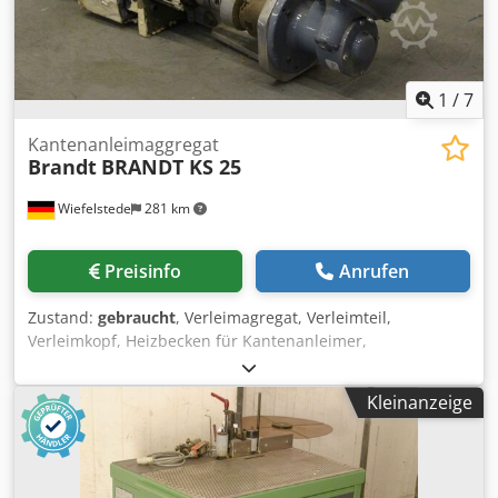
1
/
7
Kantenanleimaggregat
Brandt
BRANDT KS 25
Wiefelstede
281 km
Preisinfo
Anrufen
Zustand:
gebraucht
, Verleimagregat, Verleimteil,
Verleimkopf, Heizbecken für Kantenanleimer,
Kantenanleimmaschine -Hersteller: Brandt, Aggregat aus
Kantenanleimmaschine BRANDT KS 25 -Motor. Groschopp
Kleinanzeige
0,25 kW / 2800 U/min -Getriebe: i 12 / 233 U/min
Chjdpfsgylrpjx Akvea -Abmessung ges. 560/340/265 mm -
Gewicht ges.: 28 kg