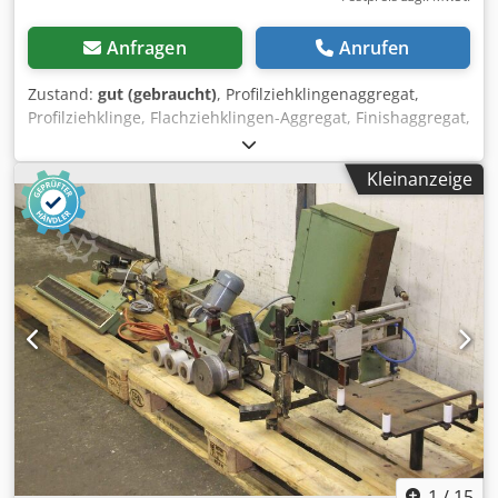
Anfragen
Anrufen
Zustand:
gut (gebraucht)
, Profilziehklingenaggregat,
Profilziehklinge, Flachziehklingen-Aggregat, Finishaggregat,
Aggregatebaukasten, Formatbearbeitungsaggregat,
Doppelendprofiler, Kantenbearbeitungsmaschine,
Kleinanzeige
Ziehklinge für Kantenbearbeitungsmaschine -Hersteller:
Homag, Profilziehklinge aus Kantenanleimmaschine
BRANDT KM 36 / KM35 -Anzahl: 1 Stück vorhanden
Chjdpjgylq Sofx Akvea -Abmessungen: 510/430/H570 mm -
Gewicht: 62 kg
1
/
15