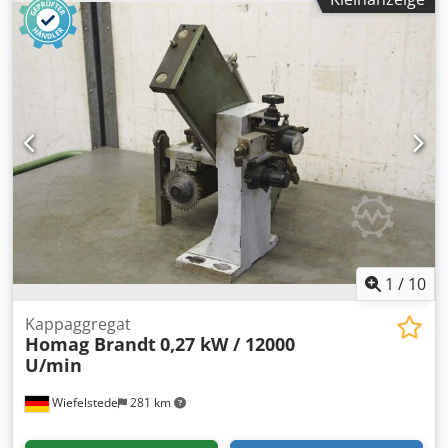
Kantenbearbeitungsmaschine, Ritzmotor, Zerspanermotor,
Fräsmotor für Kantenbearbeitungsmaschine -Verkauf:
Übergabe im Ist-Zustand wie besichtigt -Schutzabdeckung:
Beschädigung siehe Fotos -Hersteller: Homag,
Fräsaggregat aus Kantenanleimmaschine BRANDT KS 25 -
Motor: Homag 0,75 kW / 12000 U/min -Spannung: 220V /
200 Hz -Pneumatikzylinder: Bosch -Abmessungen:
900/570/H325 mm -Gewicht: 44 kg Cedpfogylrlox Akvjha
1
/
10
Kappaggregat
Homag Brandt
0,27 kW / 12000
U/min
Wiefelstede
281 km