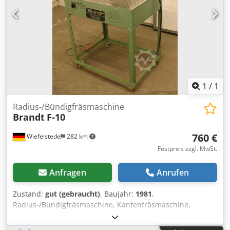
1
/
1
Radius-/Bündigfräsmaschine
Brandt
F-10
760 €
Wiefelstede
282 km
Festpreis zzgl. MwSt.
Anfragen
Anrufen
Zustand:
gut (gebraucht)
, Baujahr:
1981
,
Radius-/Bündigfräsmaschine, Kantenfräsmaschine,
Kantenfräse, Formteilefräsmaschine Zum gleichzeitigen
oberen und unteren Radius-/Bündigfräsen von