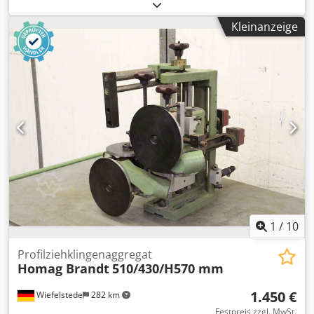
Kantenanleimaschine -Werkstückdicke: 10- 85 mm -
Heizgebläse: 6 kW vorbeschichtete Kanten -Kappmesser -
Kleinanzeige
Kantenteller -Transportabmessungen: 900/700/H1080 mm
-Gewicht: 135 kg Chsdpfjb A Ninsx Akvja
1
/
10
Profilziehklingenaggregat
Homag Brandt
510/430/H570 mm
1.450 €
Wiefelstede
282 km
Festpreis zzgl. MwSt.