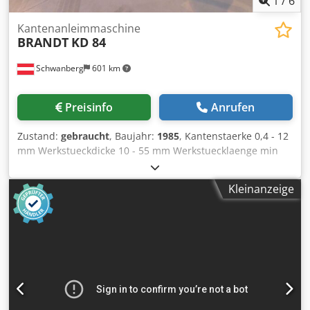
1
/
6
Kantenanleimmaschine
BRANDT
KD 84
Schwanberg
601 km
Preisinfo
Anrufen
Zustand:
gebraucht
, Baujahr:
1985
, Kantenstaerke 0,4 - 12
mm Werkstueckdicke 10 - 55 mm Werkstuecklaenge min
160 mm Werkstueckgreite min 65 mm Vorschub 13 m/ min
Pneumatikanschluss 7 bar Gesamtlaenge 5220 mm
Kleinanzeige
Gewicht 1950 kg Heizbecken mit Quickmelt -
Schmelzklebergranulat Leimrollendrehrichtung fuer
Gleich- und Gegenlauf Kantenmagazin fuer PVC
Rollenwahre und Streifenkanten Motorische
Oberdruckverstellung Pneumatisch betaetigte
Andruckrollen schwenkbares Schaltpult am
Maschineneinlauf alle Aggregate streckengesteuert - d.h.
alle Werkstueckgesteuerten Endschalter entfallen Kappen