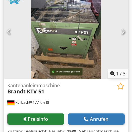
1
/
3
Kantenanleimmaschine
Brandt
KTV 51
Röllbach
177 km
Preisinfo
Anrufen
Zustand:
gebraucht
, Baujahr:
1989
, Gebrauchtmaschine