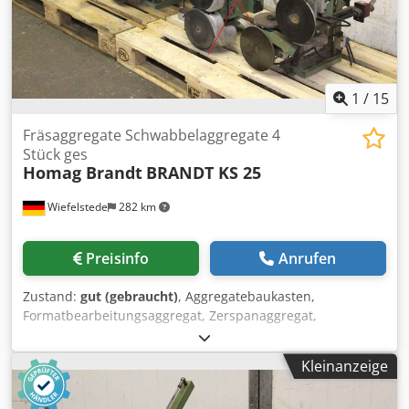
1
/
15
Fräsaggregate Schwabbelaggregate 4
Stück ges
Homag Brandt
BRANDT KS 25
Wiefelstede
282 km
Preisinfo
Anrufen
Zustand:
gut (gebraucht)
, Aggregatebaukasten,
Formatbearbeitungsaggregat, Zerspanaggregat,
Fräsaggregat, Formfräsaggregat, Fügefräsaggregat,
Kappaggregat, Doppelendprofiler,
Kleinanzeige
Kantenbearbeitungsmaschine, Ritzmotor, Zerspanermotor,
Fräsmotor für Kantenbearbeitungsmaschine,