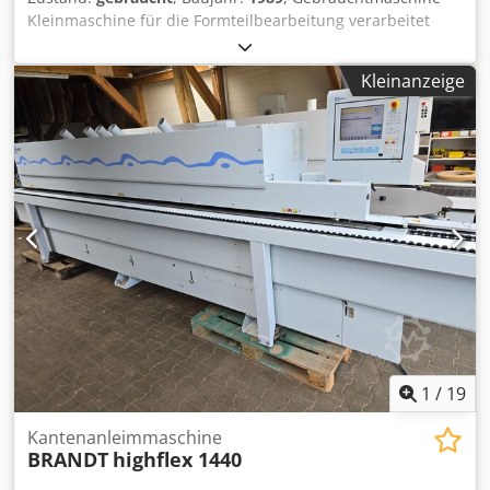
Kleinmaschine für die Formteilbearbeitung verarbeitet
wird schmelzkleberbeschichtetes Kantenmaterial, daß
mittels Heißluft reaktiviert wird durch Andruck des
Kleinanzeige
Werkstückes gegen die zentrale, angetriebene
Andruckrolle erfolgt automatisch der Werkstückvorschub,
wodurch eine gleichmäßige Kleberreaktivierung und damit
Verleimsicherheit gewährleistet wird thermostatische
Temperaturregelung mittels Zeigerthermostat
wartungsfreies Drehstrom-Heißluftgebläse für
Dauereinsatz automatische Luftstrom-Umlenkung
pneumatisch betätigte Rollentrenneinrichtung kappt auch
zäheste Furnier- und PVC-Kanten Fußschalter für
Formteilbearbeitung Werkstückdicke 10 - 50 mm
Heizleistung 3 kW Anschlußwert 3,3 kW Chodszk N Ehopfx
Akvsa Werkstückbreite min. ca. 25 mm Kantendicke ca. 0,5
- 1 mm Innenradius min. ca. 25 mm Vorschub 4 m/min.
Pneumatik 6 bar Gewicht ca. 105 kg Verfügbarkeit:
1
/
19
kurzfristig Lagerort: Röllbach
Kantenanleimmaschine
BRANDT
highflex 1440