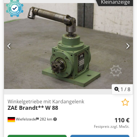
Kleinanzeige
überstehenden Kantenmaterialien an geraden Kanten
sowie geschweiften Werkstücken mit Innen- und
Außenradien Chedpfx Akeb A Hfqovea -eingebaute Fräser:
30° -Abmessungen: 1000/600/H1450 mm -Gewicht: 60 kg
1
/
8
Winkelgetriebe mit Kardangelenk
ZAE Brandt**
W 88
110 €
Wiefelstede
282 km
Festpreis zzgl. MwSt.