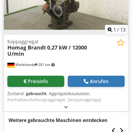
1
/
13
Kappaggregat
Homag Brandt
0,27 kW / 12000
U/min
Wiefelstede
281 km
Preisinfo
Anrufen
Zustand:
gebraucht
, Aggregatebaukasten,
Formatbearbeitungsaggregat, Zerspanaggregat,
Fräsaggregat, Formfräsaggregat, Fügefräsaggregat,
Kappaggregat, Doppelendprofiler,
Kantenbearbeitungsmaschine, Ritzmotor, Zerspanermotor,
Weitere gebrauchte Maschinen entdecken
Fräsmotor für Kantenbearbeitungsmaschine Csdpegy T I
Tefx Akvoha -Hersteller: Homag, Kappaggregat aus