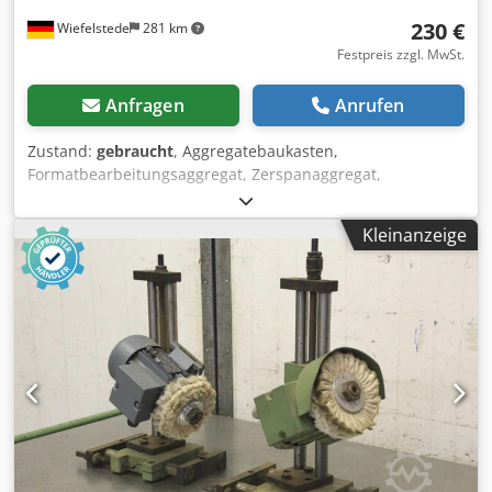
230 €
Wiefelstede
281 km
Festpreis zzgl. MwSt.
Anfragen
Anrufen
Zustand:
gebraucht
, Aggregatebaukasten,
Formatbearbeitungsaggregat, Zerspanaggregat,
Fräsaggregat, Formfräsaggregat, Fügefräsaggregat,
Kappaggregat, Doppelendprofiler,
Kleinanzeige
Kantenbearbeitungsmaschine, Ritzmotor, Zerspanermotor,
Fräsmotor für Kantenbearbeitungsmaschine, Profilhalter
Kantenanleimmaschine -Hersteller: Homag, Profilhalter
aus Kantenanleimmaschine BRANDT KM 35 -
Einzelkomponenten: siehe Fotos Csdpfxegy T Nbe Akvoha -
Abmessung ges.: 665/540/H375 mm -Gewicht: 30 kg