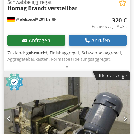
Schwabbelaggregat
Homag Brandt
verstellbar
320 €
Wiefelstede
281 km
Festpreis zzgl. MwSt.
Anfragen
Anrufen
Zustand:
gebraucht
, Finishaggregat, Schwabbelaggregat,
Aggregatebaukasten, Formatbearbeitungsaggregat,
Doppelendprofiler, Kantenbearbeitungsmaschine, nach
der Ziehklinge für Kantenbearbeitungsmaschine -
Kleinanzeige
Finishaggregat: aus Kantenanleimmaschine BRANDT KM
35 -Motor: ATB 0,25 kW -Drehzahl: 2820 U/min -seitlich:
verstellbar -Höhe: verstellbar Chjdpsgy T Nfjfx Akvsa -
Abmessungen: 350/230/H415 mm -Gewicht: 20 kg