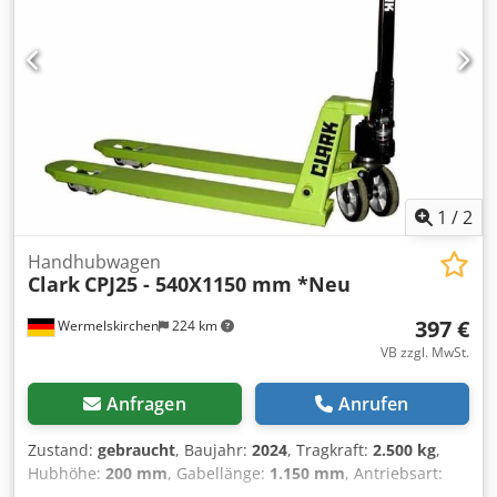
1
/
2
Handhubwagen
Clark
CPJ25 - 540X1150 mm *Neu
397 €
Wermelskirchen
224 km
VB zzgl. MwSt.
Anfragen
Anrufen
Zustand:
gebraucht
, Baujahr:
2024
, Tragkraft:
2.500 kg
,
Hubhöhe:
200 mm
, Gabellänge:
1.150 mm
, Antriebsart:
Handbetrieb
, Handhubwagen Gabelbreite: 540 mm