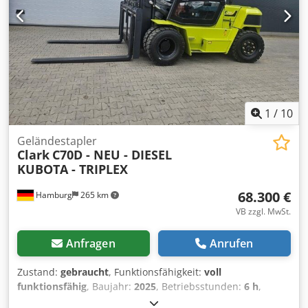
1
/
10
Geländestapler
Clark
C70D - NEU - DIESEL
KUBOTA - TRIPLEX
68.300 €
Hamburg
265 km
VB zzgl. MwSt.
Anfragen
Anrufen
Zustand:
gebraucht
, Funktionsfähigkeit:
voll
funktionsfähig
, Baujahr:
2025
, Betriebsstunden:
6 h
,
Tragkraft:
7.000 kg
, Hubhöhe:
4.960 mm
, Freihub:
1.470