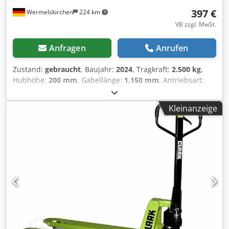
397 €
Wermelskirchen
224 km
VB zzgl. MwSt.
Anfragen
Anrufen
Zustand:
gebraucht
, Baujahr:
2024
, Tragkraft:
2.500 kg
,
Hubhöhe:
200 mm
, Gabellänge:
1.150 mm
, Antriebsart:
Handbetrieb
, Handhubwagen Gabelbreite: 540 mm
Masttyp: Keiner Bereifung vorne Typ: Polyurethan
Kleinanzeige
Bereifung vorne Zustand: 80 - 100% Bereifung hinten Typ:
Polyurethan Dcodpoxfydkofx Apmek Bereifung hinten
Zustand: 80 - 100%