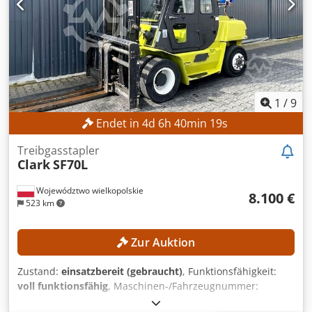
1
/
9
Endet in
4
d
6
h
40
min
17
s
Treibgasstapler
Clark
SF70L
Województwo wielkopolskie
8.100 €
523 km
Zur Auktion
Zustand:
einsatzbereit (gebraucht)
, Funktionsfähigkeit:
voll funktionsfähig
, Maschinen-/Fahrzeugnummer:
CMP570L-0016-6883KF
, Baujahr:
2000
, Betriebsstunden: