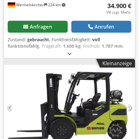
34.900 €
Wermelskirchen
224 km
VB zzgl. MwSt.
Anfragen
Anrufen
Zustand:
gebraucht
, Funktionsfähigkeit:
voll
funktionsfähig
, Tragkraft:
1.600 kg
, Freihub:
1.787 mm
,
Kraftstofftyp:
elektrisch
, Masttyp:
Triplex
, Bauhöhe:
2.700
mm
, Gabelträgerbreite:
940 mm
, Gabellänge:
1.150 mm
,
Kleinanzeige
Antriebsart:
Elektro
, Schubmaststapler Masttyp: Triplex
Zustand Technisch: Neu Batterie Volt: 48V Batterie Ah:
465Ah Batterie Hersteller: Eternity Batterie Baujahr: 2026
Batterie Zustand: Neu Lastschutzgitter: BxH 790 mm x 910
mm; 4 Hydraulikfunktionen: MInihebel mit Armlehne;
Antriebsrad: Polyurethan; Radarmrollen: Polyurethan;
Grammer Vinylsitz; Schlüsselschalter;
Batteriefachausführung: klein; Seitliche Batteriewechsel;
Verfügbarkeit: in 22 Wochen Dcsdoy Haplepfx Apmek
Bereifung 1x/2;