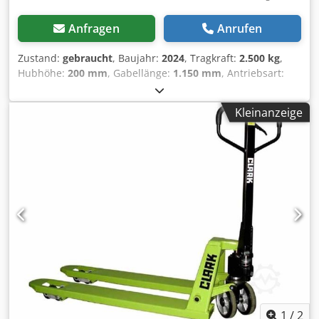
Anfragen
Anrufen
Zustand:
gebraucht
, Baujahr:
2024
, Tragkraft:
2.500 kg
,
Hubhöhe:
200 mm
, Gabellänge:
1.150 mm
, Antriebsart:
Handbetrieb
, Handhubwagen Gabelbreite: 540 mm
Masttyp: Keiner Bereifung vorne Typ: Polyurethan
Kleinanzeige
Bereifung vorne Zustand: 80 - 100% Bereifung hinten Typ:
Polyurethan Bereifung hinten Zustand: 80 - 100%
Dsdpfxoxfyglo Apmock
1
/
2