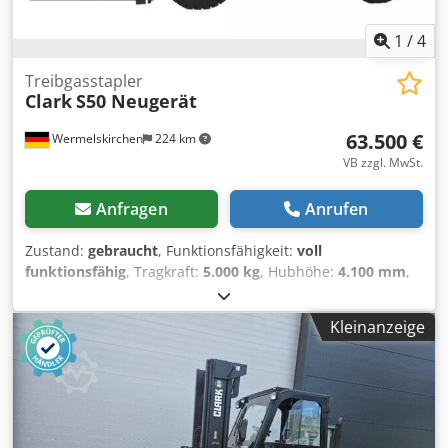
1
/
4
Treibgasstapler
Clark
S50 Neugerät
63.500 €
Wermelskirchen
224 km
VB zzgl. MwSt.
Anfragen
Anrufen
Zustand:
gebraucht
, Funktionsfähigkeit:
voll
funktionsfähig
, Tragkraft:
5.000 kg
, Hubhöhe:
4.100 mm
,
Freihub:
1.014 mm
, Kraftstofftyp:
Gas
, Masttyp:
Triplex
,
Bauhöhe:
2.224 mm
, Gabellänge:
1.830 mm
, Antriebsart:
Kleinanzeige
Treibgas
, Treibgasstapler Gabelbreite: 1350 mm Masttyp:
Triplex Zustand Technisch: Neu Dsdpfsy Hapfox Apmsck
Bereifung vorne Typ: Superelastik Bereifung hinten Typ:
Superelastik