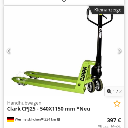
Masttyp: Keiner Bereifung vorne Typ: Polyurethan
Kleinanzeige
Bereifung vorne Zustand: 80 - 100% Dsdpsxfyd Dofx
Apmsck Bereifung hinten Typ: Polyurethan Bereifung
hinten Zustand: 80 - 100%
1
/
2
Handhubwagen
Clark
CPJ25 - 540X1150 mm *Neu
397 €
Wermelskirchen
224 km
VB zzgl. MwSt.