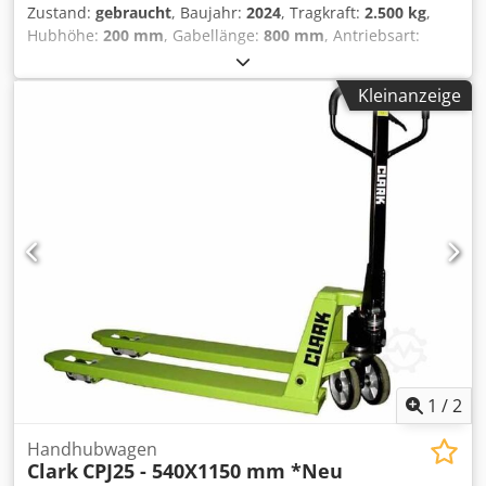
Zustand:
gebraucht
, Baujahr:
2024
, Tragkraft:
2.500 kg
,
Hubhöhe:
200 mm
, Gabellänge:
800 mm
, Antriebsart:
Handbetrieb
, Handhubwagen Masttyp: Keiner Bereifung
vorne Typ: Polyurethan Bereifung vorne Zustand: 80 -
Kleinanzeige
100% Bereifung hinten Typ: Polyurethan Bereifung hinten
Zustand: 80 - 100% Lastschwerpunkt: 600 mm Lastabstand:
934 mm Radstand: 1165 mm Räder: Lenkrolle Gummi
Räder: Lastrollen Poly. Djdjxfyfuopfx Apmjck
1
/
2
Handhubwagen
Clark
CPJ25 - 540X1150 mm *Neu