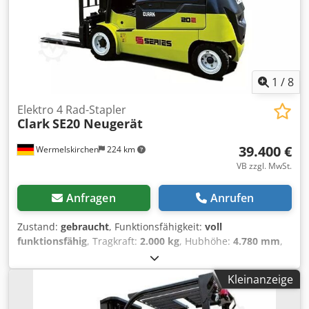
1
/
8
Elektro 4 Rad-Stapler
Clark
SE20 Neugerät
39.400 €
Wermelskirchen
224 km
VB zzgl. MwSt.
Anfragen
Anrufen
Zustand:
gebraucht
, Funktionsfähigkeit:
voll
funktionsfähig
, Tragkraft:
2.000 kg
, Hubhöhe:
4.780 mm
,
Freihub:
1.497 mm
, Kraftstofftyp:
elektrisch
, Masttyp:
Triplex
, Bauhöhe:
2.105 mm
, Gabelträgerbreite:
940 mm
,
Kleinanzeige
Gabellänge:
1.220 mm
, Antriebsart:
Elektro
, Elektro 4 Rad-
Stapler Dodpsyw Dkzjfx Apmjck Masttyp: Triplex Zustand