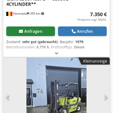
4CYLINDER**
7.350 €
Herentals
395 km
Festpreis zzgl. MwSt.
Anfragen
Anrufen
Zustand:
sehr gut (gebraucht)
, Baujahr:
1979
,
Betriebsstunden:
6.770 h
, Kraftstofftyp:
Diesel
,
Getriebetyp:
Automatisch
, Farbe:
Grün
, = Weitere
Optionen und Zubehör = - Zwillingsreifen = Weitere
Kleinanzeige
Informationen = Baujahr: 1979 Djdpfx Aoyy Thbopmeck
Hubkapazität: 6.800 kg Technischer Zustand: sehr gut
Optischer Zustand: sehr gut