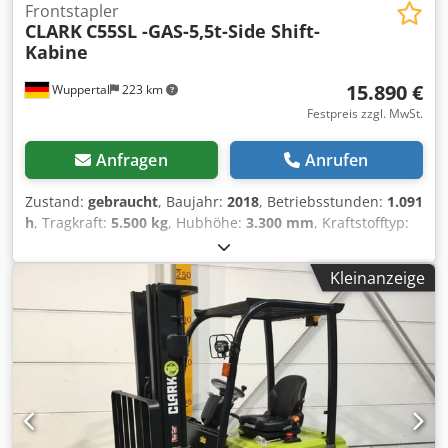
Frontstapler
CLARK
C55SL -GAS-5,5t-Side Shift-
Kabine
15.890 €
Wuppertal
223 km
Festpreis zzgl. MwSt.
Anfragen
Anrufen
Zustand:
gebraucht
, Baujahr:
2018
, Betriebsstunden:
1.091
h
, Tragkraft:
5.500 kg
, Hubhöhe:
3.300 mm
, Kraftstofftyp:
Gas
, Getriebetyp:
Automatisch
, Ausstattung:
Kabine
, *
NETTOPREIS * Treibgas Stapler Dcjdoxk T Ugjpfx Apmek *
Kleinanzeige
Seitenschieber * Zinkenverstellung * Vollkabine * 3,3 m
Hubhöhe * Tragkraft: 5,5t * Leergewicht: 7,4t * deutsches
Fahrzeug WhatsApp: Irrtümer und Zwischenverkauf
vorbehalten !! Verkauf erfolgt unter Ausschluß jeglicher
Gewährleistungen!! - Mi goworim po Russki - We speak
english - Mówimy po polsku - ????? ????? - Hablamos
español