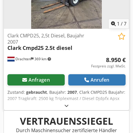
1
/
7
Clark CMPD25, 2,5t Diesel, Baujahr
2007
Clark
Cmpd25 2.5t diesel
8.950 €
Drachten
369 km
Festpreis zzgl. MwSt.
Anfragen
Anrufen
Zustand:
gebraucht
, Baujahr:
2007
, Clark CMPD25 Baujahr:
2007 Tragkraft: 2500 kg Triplexmast / Diesel Djdpfx Apsx
Ivm Nsmeck
VERTRAUENSSIEGEL
Durch Maschinensucher zertifizierte Händler