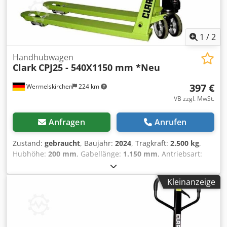
1
/
2
Handhubwagen
Clark
CPJ25 - 540X1150 mm *Neu
397 €
Wermelskirchen
224 km
VB zzgl. MwSt.
Anfragen
Anrufen
Zustand:
gebraucht
, Baujahr:
2024
, Tragkraft:
2.500 kg
,
Hubhöhe:
200 mm
, Gabellänge:
1.150 mm
, Antriebsart:
Handbetrieb
, Handhubwagen Gabelbreite: 540 mm
Masttyp: Keiner Bereifung vorne Typ: Polyurethan Dcodpfx
Kleinanzeige
Ajxfyfbspmjk Bereifung vorne Zustand: 80 - 100%
Bereifung hinten Typ: Polyurethan Bereifung hinten
Zustand: 80 - 100%