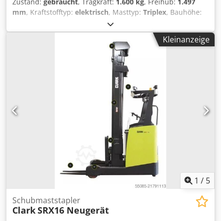
Zustand:
gebraucht
, Tragkraft:
1.600 kg
, Freihub:
1.497
mm
, Kraftstofftyp:
elektrisch
, Masttyp:
Triplex
, Bauhöhe:
2.105 mm
, Gabelträgerbreite:
940 mm
, Gabellänge:
1.220
mm
, Antriebsart:
Elektro
, Elektro 4 Rad-Stapler Masttyp:
Kleinanzeige
Triplex Bereifung vorne Typ: Superelastik Dcodpfx Aey
Haprepmek Bereifung hinten Typ: Superelastik Batterie
Volt: 48V Batterie Ah: 460Ah Batterie Hersteller: Eternity
Batterie Baujahr: 2026 Batterie Zustand: Neu
Lastschutzgitter: BxH 940 mm x 1220 mm;
Schlauchführung: doppelt; Ablagefach; Lenkradknopf;
Sitzschalter; Wetterschutz/ Stahlschutzdach und
Frontscheibe; Zwei Frontscheinwerfer; Rückkombileuchte;
Akustischer Rückfahralarm; Blauer LED-Strahler bei
Rückwärtsfahrt; Blinkleuchten vorn; Steckschlüssel;
Verfügbarkeit: in 22 Wochen
1
/
5
Schubmaststapler
Clark
SRX16 Neugerät