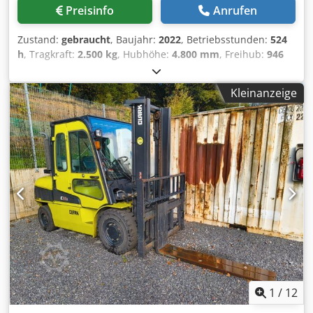
zum Kommissionsverkauf aus. Seitenschieber, Dedpfx
Preisinfo
Anrufen
Aoyyd S Djpmock Heizung, Vollkabine, Vollfreihub,
Zustand:
gebraucht
, Baujahr:
2022
, Betriebsstunden:
524
h
, Tragkraft:
2.500 kg
, Hubhöhe:
4.800 mm
, Freihub:
946
mm
, Kraftstofftyp:
Gas
, Masttyp:
Triplex
, Bauhöhe:
2.170
mm
, Gabellänge:
1.220 mm
, Antriebsart:
Treibgas
,
Kleinanzeige
Treibgasstapler Masttyp: Triplex Getriebe:
Drehmomentwandler Bereifung vorne Typ: Superelastik
Bereifung hinten Typ: Superelastik Dedpfx Ajzhyzuepmsck
Ventile mit entsprechender Schlauchführung, angehängter
Seitenschieber, Rückfahralarm, Beleuchtungsanlage
ähnlich StVZO, gelbe Rundumleuchte, Frontscheibe mit
Wischer, und festem Dachteil neu lackiert in 05/2026
1
/
12