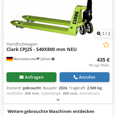
1
/
2
Handhubwagen
Clark
CPJ25 - 540X800 mm NEU
435 €
Wermelskirchen
224 km
VB zzgl. MwSt.
Anfragen
Anrufen
Zustand:
gebraucht
, Baujahr:
2024
, Tragkraft:
2.500 kg
,
Hubhöhe:
200 mm
, Gabellänge:
800 mm
, Antriebsart:
Handbetrieb
, Handhubwagen Masttyp: Keiner Bereifung
vorne Typ: Polyurethan Bereifung vorne Zustand: 80 -
100% Bereifung hinten Typ: Polyurethan Dcjdjxfyfzjpfx
Weitere gebrauchte Maschinen entdecken
Apmjk Bereifung hinten Zustand: 80 - 100%