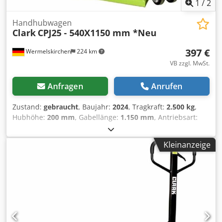
1
/
2
Handhubwagen
Clark
CPJ25 - 540X1150 mm *Neu
397 €
Wermelskirchen
224 km
VB zzgl. MwSt.
Anfragen
Anrufen
Zustand:
gebraucht
, Baujahr:
2024
, Tragkraft:
2.500 kg
,
Hubhöhe:
200 mm
, Gabellänge:
1.150 mm
, Antriebsart:
Handbetrieb
, Handhubwagen Gabelbreite: 540 mm
Masttyp: Keiner Bereifung vorne Typ: Polyurethan Dedpfx
Kleinanzeige
Apoxfygxemsck Bereifung vorne Zustand: 80 - 100%
Bereifung hinten Typ: Polyurethan Bereifung hinten
Zustand: 80 - 100%