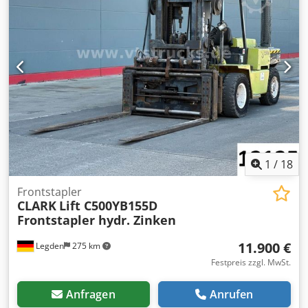
Triplex Zustand Technisch: sehr gut Bereifung vorne Typ:
Superelastik Bereifung hinten Typ: Superelastik Batterie
Volt: 48V Batterie Ah: 460Ah Batterie Hersteller: Lithium-
Ionen-Batterie Batterie Baujahr: 2022 Batterie Zustand: 80
- 100% Rückfahralarm; PVC-Kabine
1
/
18
Frontstapler
CLARK
Lift C500YB155D
Frontstapler hydr. Zinken
11.900 €
Legden
275 km
Festpreis zzgl. MwSt.
Anfragen
Anrufen