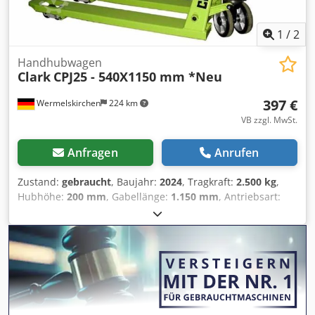
1
/
2
Handhubwagen
Clark
CPJ25 - 540X1150 mm *Neu
397 €
Wermelskirchen
224 km
VB zzgl. MwSt.
Anfragen
Anrufen
Zustand:
gebraucht
, Baujahr:
2024
, Tragkraft:
2.500 kg
,
Hubhöhe:
200 mm
, Gabellänge:
1.150 mm
, Antriebsart:
Handbetrieb
, Handhubwagen Gabelbreite: 540 mm
Masttyp: Keiner Dcedexfydqjpfx Apmjk Bereifung vorne
Typ: Polyurethan Bereifung vorne Zustand: 80 - 100%
Bereifung hinten Typ: Polyurethan Bereifung hinten
Zustand: 80 - 100%