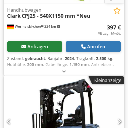
Handhubwagen
Clark
CPJ25 - 540X1150 mm *Neu
397 €
Wermelskirchen
224 km
VB zzgl. MwSt.
Anfragen
Anrufen
Zustand:
gebraucht
, Baujahr:
2024
, Tragkraft:
2.500 kg
,
Hubhöhe:
200 mm
, Gabellänge:
1.150 mm
, Antriebsart:
Handbetrieb
, Handhubwagen Gabelbreite: 540 mm
Dcjdpfxexfygfo Apmek Masttyp: Keiner Bereifung vorne
Kleinanzeige
Typ: Polyurethan Bereifung vorne Zustand: 80 - 100%
Bereifung hinten Typ: Polyurethan Bereifung hinten
Zustand: 80 - 100%