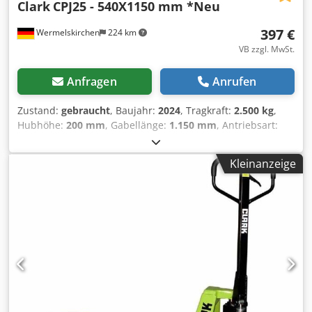
Clark
CPJ25 - 540X1150 mm *Neu
397 €
Wermelskirchen
224 km
VB zzgl. MwSt.
Anfragen
Anrufen
Zustand:
gebraucht
, Baujahr:
2024
, Tragkraft:
2.500 kg
,
Hubhöhe:
200 mm
, Gabellänge:
1.150 mm
, Antriebsart:
Handbetrieb
, Handhubwagen Gabelbreite: 540 mm
Masttyp: Keiner Bereifung vorne Typ: Polyurethan
Kleinanzeige
Bereifung vorne Zustand: 80 - 100% Dsdpsxfyf Usfx
Apmsck Bereifung hinten Typ: Polyurethan Bereifung
hinten Zustand: 80 - 100%