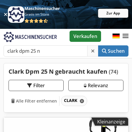
Maschinensucher
Zur App
Gratis im Store
Verkaufen
Suchen
Clark Dpm 25 N gebraucht kaufen
(74)
Filter
Relevanz
CLARK
Alle Filter entfernen
Kleinanzeige