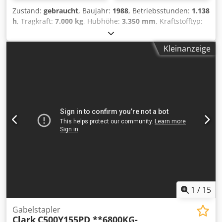
Zustand:
gebraucht
, Baujahr:
1988
, Betriebsstunden:
1.138
h
, Tragkraft:
7.000 kg
, Hubhöhe:
3.350 mm
, Kraftstofftyp:
Diesel
, Getriebetyp:
Automatisch
, Ausstattung:
Kopfschutz
, * hydraulische Zinkenverstellung * 55kW
Kleinanzeige
Dieselmotor (wassergekühlt) * Schutzdach Dcjdezaicmspfx
Apmok * Zinkenlänge: 2500mm ----Fahrzeugnummer 12135
----Irrtümer & Zwischenverkauf vorbehalten
1
/
15
Gabelstapler
Clark
C500Y155PD **6800KG-