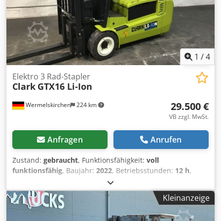
1
/
4
Elektro 3 Rad-Stapler
Clark
GTX16 Li-Ion
29.500 €
Wermelskirchen
224 km
VB zzgl. MwSt.
Anfragen
Anrufen
Zustand:
gebraucht
, Funktionsfähigkeit:
voll
funktionsfähig
, Baujahr:
2022
, Betriebsstunden:
12 h
,
Tragkraft:
1.600 kg
, Hubhöhe:
4.780 mm
, Freihub:
1.497
mm
, Kraftstofftyp:
elektrisch
, Masttyp:
Triplex
, Bauhöhe:
Kleinanzeige
2.105 mm
, Gabellänge:
1.070 mm
, Antriebsart:
Elektro
,
Elektro 3 Rad-Stapler Dcjdoukrmbopfx Apmjk Masttyp: