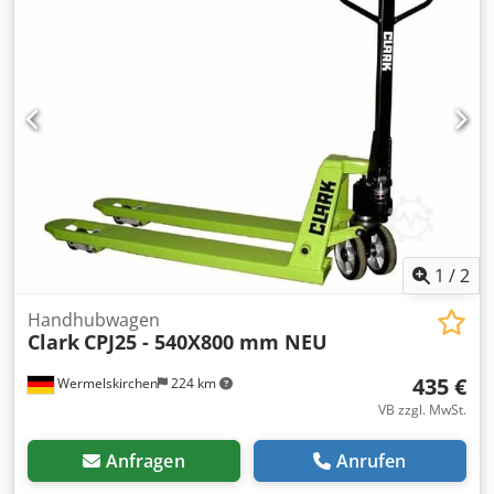
1
/
2
Handhubwagen
Clark
CPJ25 - 540X800 mm NEU
435 €
Wermelskirchen
224 km
VB zzgl. MwSt.
Anfragen
Anrufen