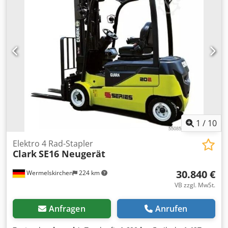
Technisch: Neu Bereifung vorne Typ: Superelastik
Bereifung hinten Typ: Superelastik Batterie Volt: 48V
Batterie Ah: 280Ah Batterie Baujahr: 2026 Batterie
Zustand: Neu - Angehängter Seitenschieber -
Panoramaspiegel - Schlauchführung: Einfach -
Rückkombileuchte LED - Blinkleuchte vorn LED
Serienausstattung: - Ablagefach - Lenkradknopf -
Sitzschalter - OHNE Lastschutzgitter - Zwei
Frontscheinwerfer - Blue Safety light - Akustischer
Rückfahralarm - Kabine - Level 3a - Teilkabine
Stahlschutzdach mit Front- und Heckscheibe, PVC
Seitenteile Lieferzeit: 22 Wochen
1
/
10
Elektro 4 Rad-Stapler
Clark
SE16 Neugerät
30.840 €
Wermelskirchen
224 km
VB zzgl. MwSt.
Anfragen
Anrufen