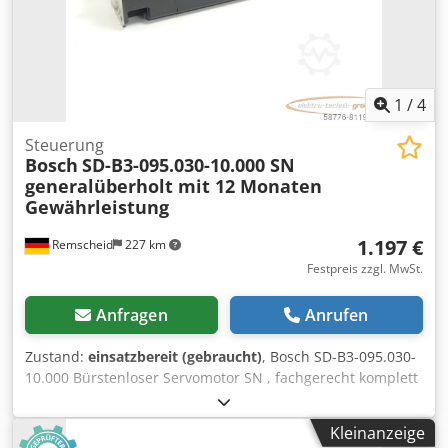
1
/
4
Steuerung
Bosch
SD-B3-095.030-10.000 SN
generalüberholt mit 12 Monaten
Gewährleistung
1.197 €
Remscheid
227 km
Festpreis zzgl. MwSt.
Anfragen
Anrufen
Zustand:
einsatzbereit (gebraucht)
, Bosch SD-B3-095.030-
10.000 Bürstenloser Servomotor SN , fachgerecht komplett
überholt und getestet mit 12 Monaten Gewährleistung,
100% funktionsfähig, Lieferumfang gem. Fotos,Für diesen
Kleinanzeige
Artikel gelten nicht die vereinbarten Verkaufsrabatte. Preis