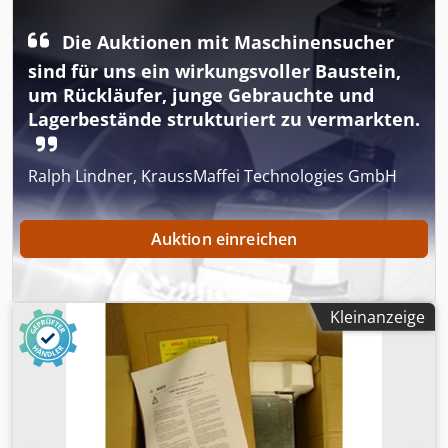
gelten nicht die vereinbarten Verkaufsrabatte. Preis bitte
Die Auktionen mit Maschinensucher
separat erfragen Djdpfjv E Tt Nex Ag Rjkr
sind für uns ein wirkungsvoller Baustein,
um Rückläufer, junge Gebrauchte und
Lagerbestände strukturiert zu vermarkten.
Ralph Lindner, KraussMaffei Technologies GmbH
Auktion einreichen
Kleinanzeige