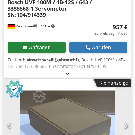
Bosch
UVF 100M / 4B-12S / 643 /
3386668-1 Servomotor
SN:104/914339
957 €
Remscheid
227 km
Festpreis zzgl. MwSt.
Anfragen
Anrufen
Zustand:
einsatzbereit (gebraucht)
, Bosch UVF 100M / 4B-
12S / 643 / 3386668-1 Servomotor SN:104/914339 ,
Klemmkastenabdeckung fehlt und der Anschluss ist leicht
beschädigt,gebraucht, normale Gebrauchsspuren, 100%
Kleinanzeige
funktionsfähig, Lieferumfang gem. Fotos,ACHTUNG: Kosten
für Verpackung und Versand bitte separat anfragen!
ATTENTION: Please enquire for charges for packing and
transport separately! Djdpji D Hg Rjfx Ag Rokr