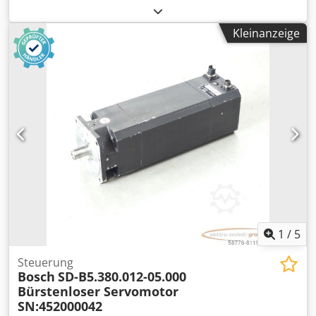
Gebrauchsspuren, 100% funktionsfähig, Lieferumfang
gem. Fotos Dsdpfx Agsi D E Ums Rjkr
Kleinanzeige
1
/
5
Steuerung
Bosch
SD-B5.380.012-05.000
Bürstenloser Servomotor
SN:452000042