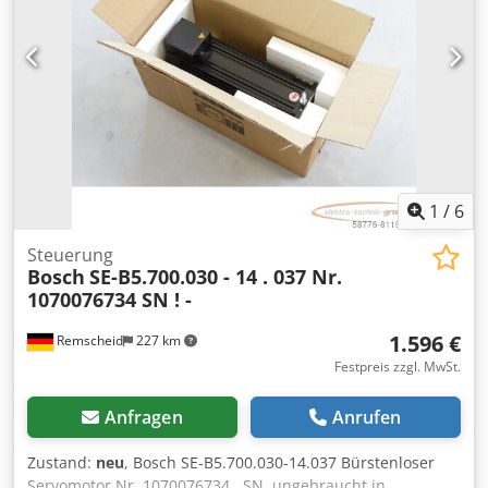
1
/
6
Steuerung
Bosch
SE-B5.700.030 - 14 . 037 Nr.
1070076734 SN ! -
1.596 €
Remscheid
227 km
Festpreis zzgl. MwSt.
Anfragen
Anrufen
Zustand:
neu
, Bosch SE-B5.700.030-14.037 Bürstenloser
Servomotor Nr. 1070076734 , SN ,ungebraucht in