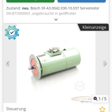
Zustand:
neu
, Bosch SF-A3.0042.030-10.037 Servomotor
SN:871000003 ,ungebraucht in geöffneter
Originalverpackung, 100% funktionsfähig, Lieferumfang
gem. Fotos Dkodpfxji D Hgbs Ag Rer
Kleinanzeige
1
/
5
Steuerung