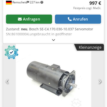
997 €
Remscheid
227 km
Festpreis zzgl. MwSt.
Anfragen
Anrufen
Zustand:
neu
, Bosch SE-C4.170.030-10.037 Servomotor
SN:861000004,ungebraucht in geöffneter
Originalverpackung, 100% funktionsfähig, Lieferumfang
gem. Fotos Djdpfx Agji D Hfdj Rekr
Kleinanzeige