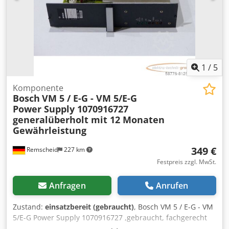
1
/
5
Komponente
Bosch
VM 5 / E-G - VM 5/E-G
Power Supply 1070916727
generalüberholt mit 12 Monaten
Gewährleistung
349 €
Remscheid
227 km
Festpreis zzgl. MwSt.
Anfragen
Anrufen
Zustand:
einsatzbereit (gebraucht)
, Bosch VM 5 / E-G - VM
5/E-G Power Supply 1070916727 ,gebraucht, fachgerecht
komplett überholt und getestet mit 12 Monaten