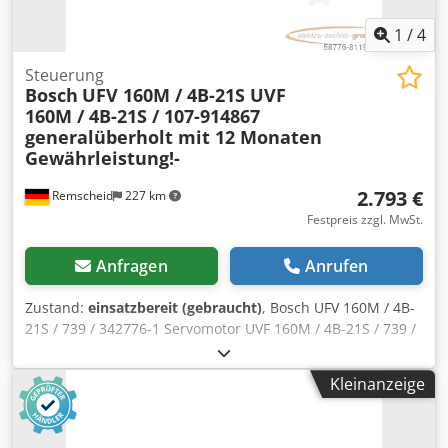
1
/
4
Steuerung
Bosch
UFV 160M / 4B-21S UVF
160M / 4B-21S / 107-914867
generalüberholt mit 12 Monaten
Gewährleistung!-
2.793 €
Remscheid
227 km
Festpreis zzgl. MwSt.
Anfragen
Anrufen
Zustand:
einsatzbereit (gebraucht)
, Bosch UFV 160M / 4B-
21S / 739 / 342776-1 Servomotor UVF 160M / 4B-21S / 739 /
342776-1 / 107-914867 , fachgerecht komplett überholt
und getestet mit 12 Monaten Gewährleistung, 100%
Kleinanzeige
funktionsfähig, Lieferumfang gem. Fotos,Für diesen Artikel
gelten nicht die vereinbarten Verkaufsrabatte. Preis bitte
separat erfragen!,ACHTUNG: Kosten für Verpackung und