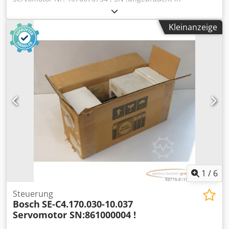
geöffneter Originalverpackung, 100% funktionsfähig,
Lieferumfang gem. Fotos,ACHTUNG: Kosten für Verpackung
Kleinanzeige
und Versand bitte separat anfragen! ATTENTION: Please
enquire for charges for packing and transport separately!
Dkedpfsi D Hfasx Ag Rsr
1
/
6
Steuerung
Bosch
SE-C4.170.030-10.037
Servomotor SN:861000004 !