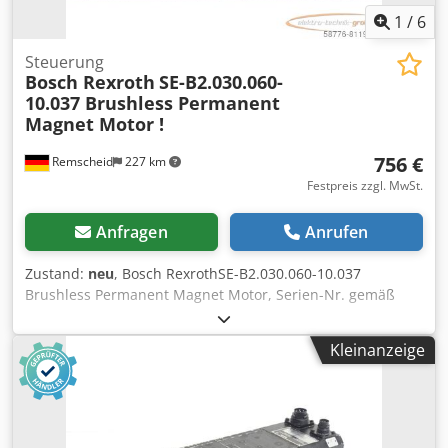
1
/
6
Steuerung
Bosch Rexroth
SE-B2.030.060-
10.037 Brushless Permanent
Magnet Motor !
756 €
Remscheid
227 km
Festpreis zzgl. MwSt.
Anfragen
Anrufen
Zustand:
neu
, Bosch RexrothSE-B2.030.060-10.037
Brushless Permanent Magnet Motor, Serien-Nr. gemäß
Foto,ungebraucht in geöffneter Originalverpackung, 100%
funktionsfähig, Lieferumfang gem. Fotos Dkodpfx Aei D E
Kleinanzeige
Rxsg Rer