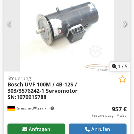
Versand bitte separat anfragen! ATTENTION: Please
enquire for charges for packing and transport separately!
Dedpei D Hg Ajfx Ag Rjkr
1
/
5
Steuerung
Bosch
UVF 100M / 4B-12S /
303/3576242-1 Servomotor
SN:1070915788
957 €
Remscheid
227 km
Festpreis zzgl. MwSt.
Anfragen
Anrufen