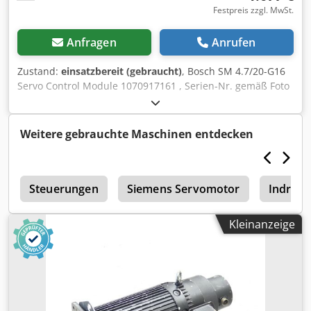
Festpreis zzgl. MwSt.
Anfragen
Anrufen
Zustand:
einsatzbereit (gebraucht)
, Bosch SM 4.7/20-G16
Servo Control Module 1070917161 , Serien-Nr. gemäß Foto
,gebraucht, geringe Gebrauchsspuren, 100%
funktionsfähig, Lieferumfang gem. Fotos Dkedoi D Ufdspfx
Ag Rer
Weitere gebrauchte Maschinen entdecken
h
Steuerungen
Siemens Servomotor
Indram
Kleinanzeige