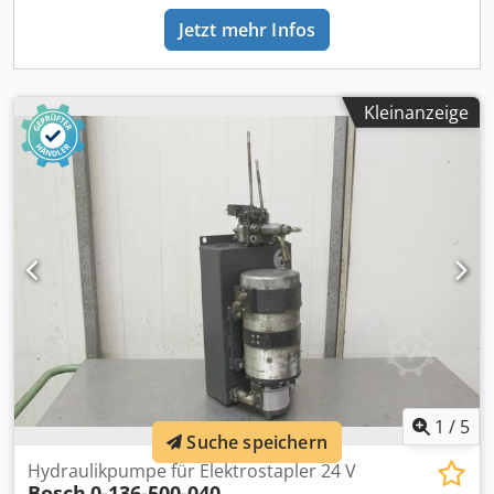
Jetzt mehr Infos
Kleinanzeige
1
/
5
Suche speichern
Hydraulikpumpe für Elektrostapler 24 V
Bosch
0-136-500-040