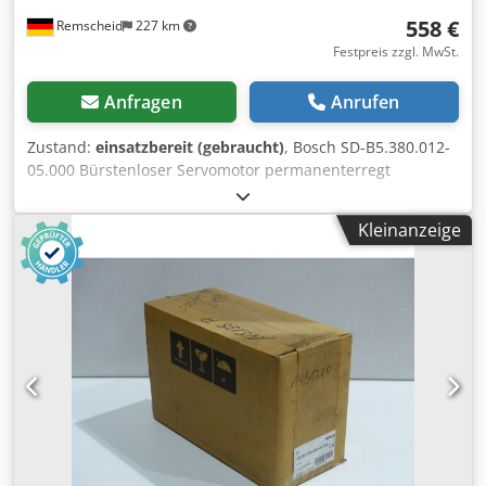
558 €
Remscheid
227 km
Festpreis zzgl. MwSt.
Anfragen
Anrufen
Zustand:
einsatzbereit (gebraucht)
, Bosch SD-B5.380.012-
05.000 Bürstenloser Servomotor permanenterregt
SN:452000042 , eine Anschlussbuchse ist leicht beschädigt
bzw. locker siehe Foto,gebraucht, normale
Kleinanzeige
Gebrauchsspuren, 100% funktionsfähig, Lieferumfang
gem. Fotos,ACHTUNG: Kosten für Verpackung und Versand
bitte separat anfragen! ATTENTION: Please enquire for
charges for packing and transport separately! Dedpfxsi D
Hbts Ag Rekr