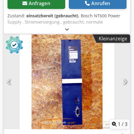
Anfragen
Anrufen
Zustand:
einsatzbereit (gebraucht)
, Bosch NT600 Power
Supply . Stromversorgung , gebraucht, normale
Gebrauchsspuren, 100% funktionsfähig, Lieferumfang
gem. Fotos Dedpfx Agei D Ua Do Rskr
Kleinanzeige
1
/
3