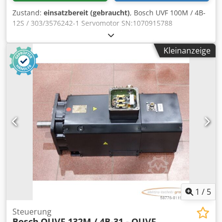
Zustand:
einsatzbereit (gebraucht)
, Bosch UVF 100M / 4B-
12S / 303/3576242-1 Servomotor SN:1070915788
,gebraucht, normale Gebrauchsspuren, 100%
funktionsfähig, Lieferumfang gem. Fotos,ACHTUNG: Kosten
Kleinanzeige
für Verpackung und Versand bitte separat anfragen!
ATTENTION: Please enquire for charges for packing and
transport separately! Dsdpfx Agei D Hg Hs Rskr
1
/
5
Steuerung
Bosch
QUVF 132M / 4B-31 - QUVF