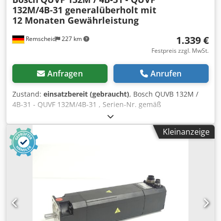
132M/4B-31 generalüberholt mit
12 Monaten Gewährleistung
1.339 €
Remscheid
227 km
Festpreis zzgl. MwSt.
Anfragen
Anrufen
Zustand:
einsatzbereit (gebraucht)
, Bosch QUVB 132M /
4B-31 - QUVF 132M/4B-31 , Serien-Nr. gemäß
Foto,gebraucht, fachgerecht komplett überholt und
getestet mit 12 Monaten Gewährleistung, 100%
Kleinanzeige
funktionsfähig, Lieferumfang gem. FotosACHTUNG: Kosten
für Verpackung und Versand bitte separat anfragen!
ATTENTION: Please enquire for charges for packing and
transport separately! Dkodpei D E Rmofx Ag Rjr