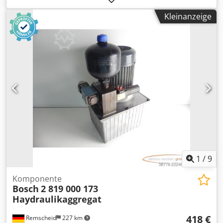
Gewährleistung, 100% funktionsfähig, Lieferumfang gem.
Kleinanzeige
Fotos Dkedpei D Ug Hefx Ag Rjr
1
/
9
Komponente
Bosch
2 819 000 173
Haydraulikaggregat
418 €
Remscheid
227 km