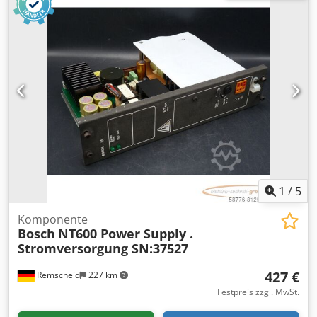
bitte separat erfragen! Dkedpfxei D E Sne Ag Rer
1
/
5
Komponente
Bosch
NT600 Power Supply .
Stromversorgung SN:37527
427 €
Remscheid
227 km
Festpreis zzgl. MwSt.