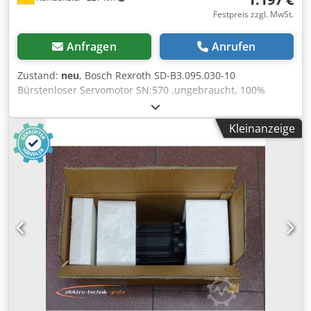
Festpreis zzgl. MwSt.
Anfragen
Anrufen
Zustand:
neu
, Bosch Rexroth SD-B3.095.030-10
Bürstenloser Servomotor SN:570 ,ungebraucht, 100%
funktionsfähig, Lieferumfang gem. Fotos Dedpfx Agoi D E
Rus Rskr
Kleinanzeige