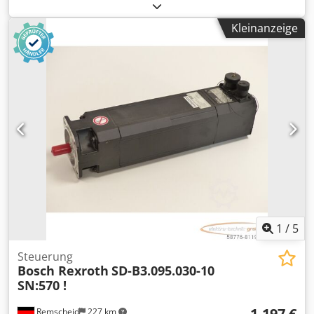
Gebrauchsspuren, 100% funktionsfähig, Lieferumfang
gem. Fotos Djdpfx Aji D E N Nog Rokr
Kleinanzeige
1
/
5
Steuerung
Bosch Rexroth
SD-B3.095.030-10
SN:570 !
1.197 €
Remscheid
227 km