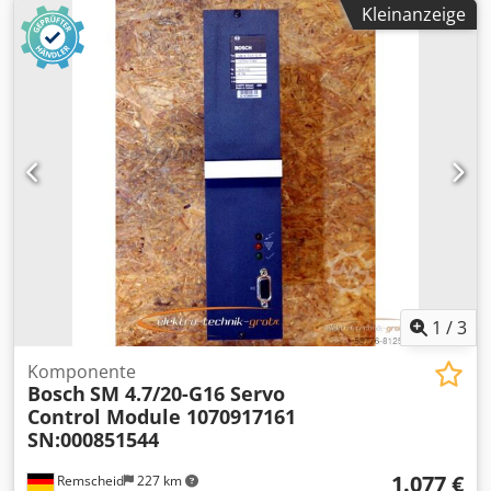
Kleinanzeige
1
/
3
Komponente
Bosch
SM 4.7/20-G16 Servo
Control Module 1070917161
SN:000851544
1.077 €
Remscheid
227 km