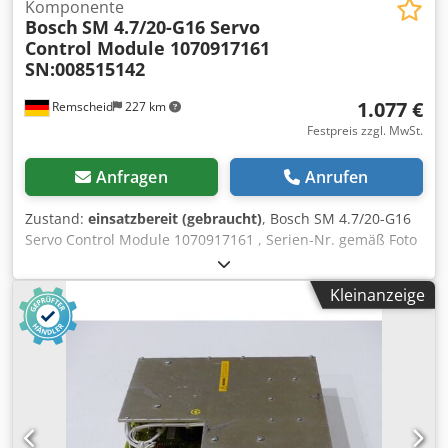
Komponente
Bosch
SM 4.7/20-G16 Servo
Control Module 1070917161
SN:008515142
1.077 €
Remscheid
227 km
Festpreis zzgl. MwSt.
Anfragen
Anrufen
Zustand:
einsatzbereit (gebraucht)
, Bosch SM 4.7/20-G16
Servo Control Module 1070917161 , Serien-Nr. gemäß Foto
,gebraucht, geringe Gebrauchsspuren, 100%
funktionsfähig, Lieferumfang gem. Fotos Djdpji D Ufhofx Ag
Kleinanzeige
Rjkr