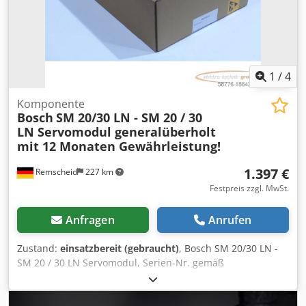
1
/
4
Komponente
Bosch
SM 20/30 LN - SM 20 / 30
LN Servomodul generalüberholt
mit 12 Monaten Gewährleistung!
1.397 €
Remscheid
227 km
Festpreis zzgl. MwSt.
Anfragen
Anrufen
Zustand:
einsatzbereit (gebraucht)
, Bosch SM 20/30 LN -
SM 20 / 30 LN Servomodul, Serien-Nr. gemäß
Foto,gebraucht, fachgerecht komplett überholt und
getestet mit 12 Monaten Gewährleistung, 100%
funktionsfähig, Lieferumfang gem. Fotos,Für diesen Artikel