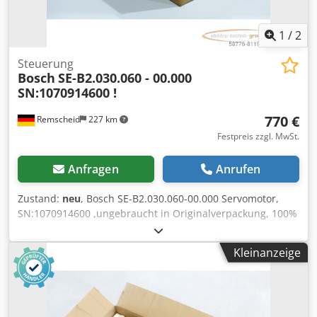
1
/
2
Steuerung
Bosch
SE-B2.030.060 - 00.000
SN:1070914600 !
770 €
Remscheid
227 km
Festpreis zzgl. MwSt.
Anfragen
Anrufen
Zustand:
neu
, Bosch SE-B2.030.060-00.000 Servomotor,
SN:1070914600 ,ungebraucht in Originalverpackung, 100%
funktionsfähig, Lieferumfang gem. Fotos Dkedpfx Aei D
Hdvsg Rer
Kleinanzeige