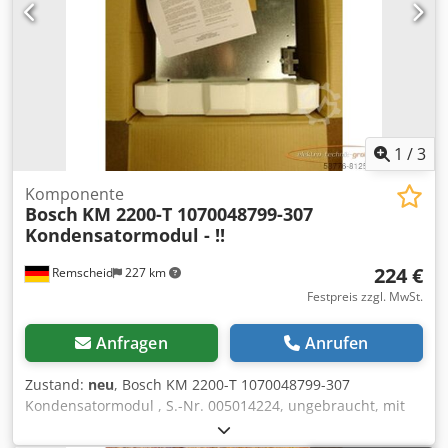
1
/
3
Komponente
Bosch
KM 2200-T 1070048799-307
Kondensatormodul - !!
224 €
Remscheid
227 km
Festpreis zzgl. MwSt.
Anfragen
Anrufen
Zustand:
neu
, Bosch KM 2200-T 1070048799-307
Kondensatormodul , S.-Nr. 005014224, ungebraucht, mit
Zubehör, 100% funktionsfähig Dksdpei D T U Rjfx Ag Ror