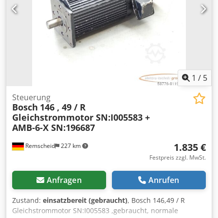
1
/
5
Steuerung
Bosch
146 , 49 / R
Gleichstrommotor SN:I005583 +
AMB-6-X SN:196687
1.835 €
Remscheid
227 km
Festpreis zzgl. MwSt.
Anfragen
Anrufen
Zustand:
einsatzbereit (gebraucht)
, Bosch 146,49 / R
Gleichstrommotor SN:I005583 ,gebraucht, normale