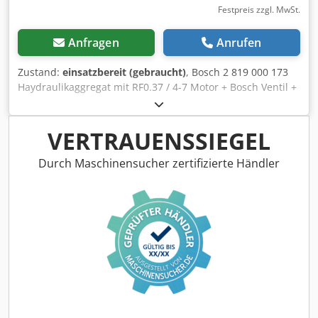
Festpreis zzgl. MwSt.
Anfragen
Anrufen
Zustand:
einsatzbereit (gebraucht)
, Bosch 2 819 000 173
Haydraulikaggregat mit RF0.37 / 4-7 Motor + Bosch Ventil +
Olaer Druckbehälter und ASB250AF1A4 Druckventiil,
gebraucht, guter Erhaltungszustand, 100% funktionsfähig,
Lieferumfang gem. Fotos Dkjdpfx Agszh Sbte Rjr
VERTRAUENSSIEGEL
Durch Maschinensucher zertifizierte Händler