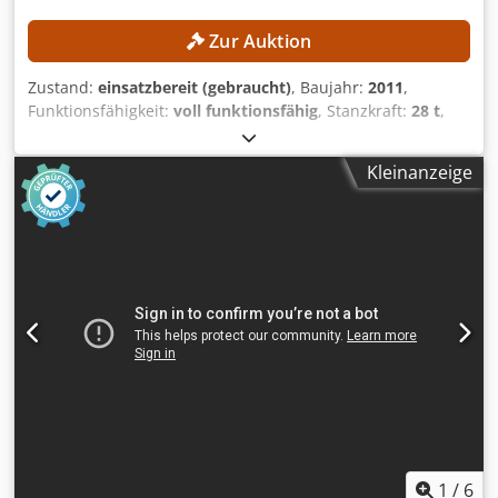
Zur Auktion
Zustand:
einsatzbereit (gebraucht)
, Baujahr:
2011
,
Funktionsfähigkeit:
voll funktionsfähig
, Stanzkraft:
28 t
,
Werkstückgewicht (max.):
200 kg
, Arbeitsbreite:
3.080 mm
,
Arbeitslänge:
1.560 mm
, Folgende Teile der Maschine
Kleinanzeige
wurden erneuert: Festo-Pneumatiksystem Brandneues
Labod-Steuerungssystem Austausch der Lager der Y-Achse
TECHNISCHE DETAILS Djdpfezl Sraex Anwokr
Arbeitsbereich: 1.560 × 3.080 mm Blechlänge durch
Repositionieren: max. 9.999 mm Hydraulische Stanzkraft:
max. 280 kN Werkstückgewicht: max. 200 kg
Positioniergeschwindigkeit der X-Achse: max. 60 m/min
Positioniergeschwindigkeit der Y-Achse: max. 60 m/min
Simultane Positioniergeschwindigkeit der X- und Y-Achse:
max. 85 m/min Hubzahl mit Standardhydraulik: max. 250
Hübe/min Hubzahl mit Schnellhydraulik: max. 800
Hübe/min Hinweis: Die Maschine ist bereits demontiert.
1
/
6