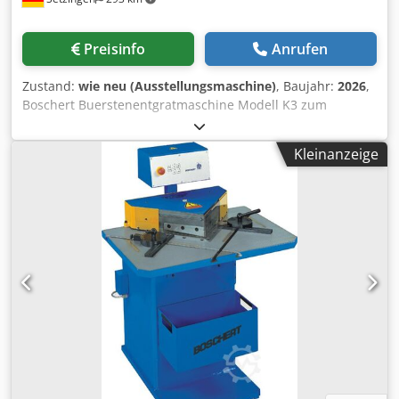
Preisinfo
Anrufen
Zustand:
wie neu (Ausstellungsmaschine)
, Baujahr:
2026
,
Boschert Buerstenentgratmaschine Modell K3 zum
Entgraten von geraden Blechkanten und am seitlichen
Aggragat geeignet für Ausschnitte und Ausklinkungen bis
Kleinanzeige
70 mm Tiefe sowie Aussenradien an Blechen. 3 Motoren á
1,5 kW Buestendurchmesser : 300 mm Material:
Drahtbürsten VA/Stahl Materialbereich: 0,8-8 mm Dicke
Maschinenabmessungen: Breite: 1400 mm Dkedpfxstr Avio
Anwor Höhe: 580 mm Tiefe: 670 mm Untergestell: 800 mm
Hoch (Arbeitshöhe 920 mm) Tischauflage: 200x1400 mm
Niederhalter als Blechführung Die Blechkante wird beim
Vorbeifuehren gleichzeitig von Oben und Unten entgratet.
Bei sehr starkem Grat können die Motoren
gleichgeschalten werden, so dass beide den starken Grat
von Oben entfernen . Das 3. (seitliche) Aggregat ist für das
Entgraten von Aussenkontouren und wird separat
eingeschalten. Als Ablage dient eine grössere seitliche