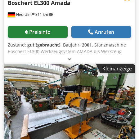
Boschert
EL300 Amada
Neu-Ulm
311 km
Preisinfo
Anrufen
Zustand:
gut (gebraucht)
, Baujahr:
2001
, Stanzmaschine
Boschert EL300 Werkzeugsystem AMADA bis Werkzeug
Station D Durchmesser 88,9 mm Neue Werkzeugadapter
für A / B / C Station Stanzkraft: 280 kN (28 Tonnen)
Kleinanzeige
Stanzarmausladung 350 mm Dkedpfx Aednny Renwsr
Seitenanschlag 500 mm rechts/links Tiefenanschlag mit
Digitalanzeige Seitenanschlaege neu, Gesamtgewicht 2300
kg