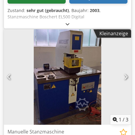
Zustand:
sehr gut (gebraucht)
, Baujahr:
2003
,
Stanzmaschine Boschert EL500 Digital
Werkzeugschnellwechselsystem TRUMPF Dodpfxsid I Hhe
Anwekr bis Werkzeug Gr.III=Durchmesser 105 mm
Kleinanzeige
Stanzkraft: 280 kN (28 Tonnen) Stanzarmausladung 560
mm Seitenanschlag 1000 mm rechts/links Ausgestattet mit
Digitalanzeige X-Achse links/Y Achse links Hub 40 mm
Gesamtgewicht 2700 kg incl. Werkzeugschrank mit
Werkzeug und Zubehör
1
/
3
Manuelle Stanzmaschine