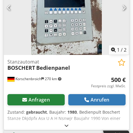
1
/
2
Stanzautomat
BOSCHERT
Bedienpanel
500 €
Korschenbroich
270 km
Festpreis zzgl. MwSt.
Anfragen
Anrufen
Zustand:
gebraucht
, Baujahr:
1980
, Bedienpult Boschert
Stanze Dkjdpfx Asx U A H Nsnwjr Baujahr 1990 Von einer
stanze +++++ Bitte beachten Sie, dass die Maschine im
demontierten und verladebereiten Zustand ist. Aus