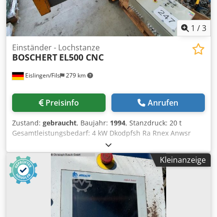
1
/
3
Einständer - Lochstanze
BOSCHERT
EL500 CNC
Eislingen/Fils
279 km
Preisinfo
Anrufen
Zustand:
gebraucht
, Baujahr:
1994
, Stanzdruck: 20 t
Gesamtleistungsbedarf: 4 kW Dkodpfsh Ra Rnex Anwsr
Maschinengewicht ca.: 2,8 t Raumbedarf ca.: 3,2 x 1,4 x
1,45 m Stanzdurchmesser: max. 105 mm Blechdicke - max.:
Kleinanzeige
6 mm Hublänge max.: 25 mm Spannung: 380 V Frequenz:
50 Hz Anschlußwert: 4 kVA Stanzdurchmesser: 105 max.
mm Eingabefeinheit: 0,01 mm