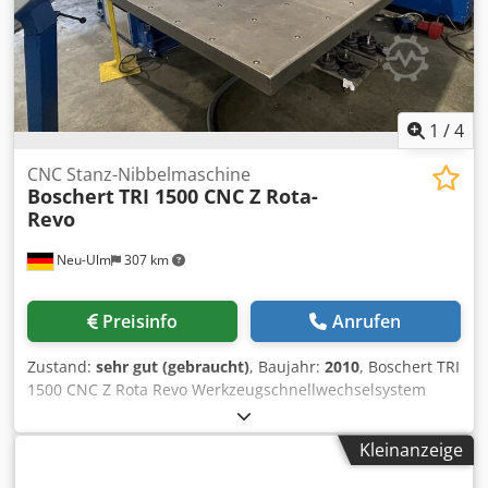
1
/
4
CNC Stanz-Nibbelmaschine
Boschert
TRI 1500 CNC Z Rota-
Revo
Neu-Ulm
307 km
Preisinfo
Anrufen
Zustand:
sehr gut (gebraucht)
, Baujahr:
2010
, Boschert TRI
1500 CNC Z Rota Revo Werkzeugschnellwechselsystem
TRUMPF Stanzkraft: 3x 280 kN (28 Tonnen) Station1 Trumpf
SystemWerkzeug -Gr. 3 (105 mm) mit Sprühvorrichtung
Kleinanzeige
Station2 Trumpf SystemWerkzeug- Gr. 3 (105 mm) Rotation
frei indexierbar Station3 Trumpf