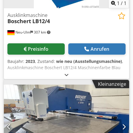
Tischauflage
1
/
1
Ausklinkmaschine
Boschert
LB12/4
Neu-Ulm
307 km
Preisinfo
Anrufen
Baujahr:
2023
, Zustand:
wie neu (Ausstellungsmaschine)
,
Ausklinkmaschine Boschert LB12/4 Maschinenfarbe Blau
Ral 5017 Schnittwinkel 90° Schnittleistung 4 mm St42 3
mm Edelstahl Anschlussleistung 4kW Gewicht 760 kg
Kleinanzeige
Maschine ausgestattet mit 2 Anschlaegen mit
verschiebbarer Anschlagleiste 300 mm Djdpfefgq Uiex
Anwekr Innenanschlag zum Streifen schneiden bis 225
mm Plexischutz CE und Neumaschinengarantie