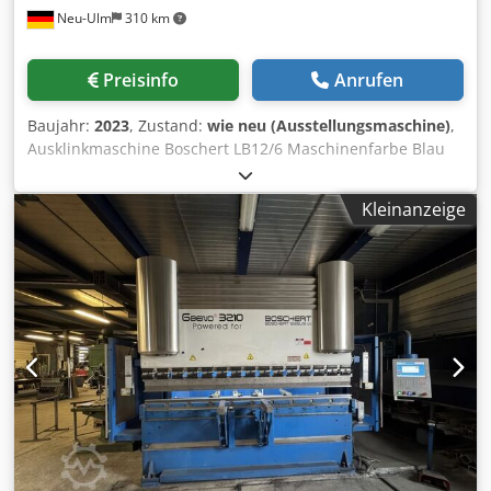
Neu-Ulm
310 km
Preisinfo
Anrufen
Baujahr:
2023
, Zustand:
wie neu (Ausstellungsmaschine)
,
Ausklinkmaschine Boschert LB12/6 Maschinenfarbe Blau
Ral 5017 Schnittwinkel 90° Schnittleistung 6 mm St42 4
mm Edelstahl Anschlussleistung 4kW Gewicht 800 kg
Kleinanzeige
Maschine ausgestattet mit 2 Anschlaegen mit
verschiebbarer Anschlagleiste 300 mm Dsdpfob Raddsx
Anwokr Innenanschlag zum Streifen schneiden bis 225
mm 2 verschiebbare Niederhalter Plexischutz CE und
Neumaschinengarantie