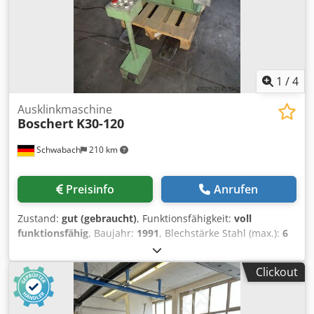
1
/
4
Ausklinkmaschine
Boschert
K30-120
Schwabach
210 km
Preisinfo
Anrufen
Zustand:
gut (gebraucht)
, Funktionsfähigkeit:
voll
funktionsfähig
, Baujahr:
1991
, Blechstärke Stahl (max.):
6
mm
, Leistung:
0,004 kW (0,01 PS)
, Gesamtgewicht:
1.600
kg
, Schneiden 6 mm bei 400 N/mm² Dksdpszp Dr Tefx
Clickout
Anwer 4 mm bei 600 N/mm² Winkel-Verstellung stufenlos
30 - 120 ° Antriebsleistung ca. 4 KW