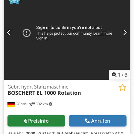
1
/
3
Gebr. hydr. Stanzmaschine
BOSCHERT
EL 1000 Rotation
Günzburg
302 km
Preisinfo
Anrufen
Baujahr:
2000
, Zustand:
gut (gebraucht)
, Presskraft 28 t X-