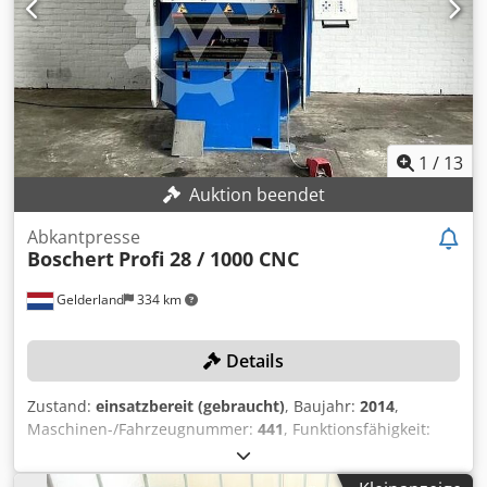
angegebene Preis versteht sich zzgl. Mehrwertsteuer
Mehrwertsteuer/Differenzbesteuerung: Mehrwertsteuer
abzugsfähig für Unternehmer Lieferung und
Inzahlungnahme jederzeit möglich für alles aus dem
Industriebereich Lukas van Rossum
1
/
13
Auktion beendet
Abkantpresse
Boschert
Profi 28 / 1000 CNC
Gelderland
334 km
Details
Zustand:
einsatzbereit (gebraucht)
, Baujahr:
2014
,
Maschinen-/Fahrzeugnummer:
441
, Funktionsfähigkeit:
voll funktionsfähig
, Presskraft:
28 t
, Ausladung:
220 mm
,
Gesamtgewicht:
3.600 kg
, Arbeitsbreite:
1.000 mm
,