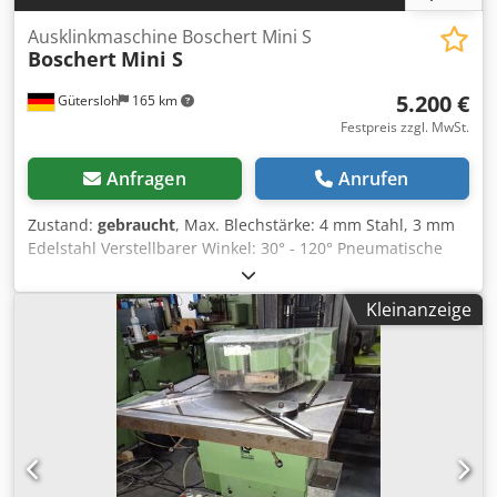
Ausklinkmaschine Boschert Mini S
Boschert
Mini S
5.200 €
Gütersloh
165 km
Festpreis zzgl. MwSt.
Anfragen
Anrufen
Zustand:
gebraucht
, Max. Blechstärke: 4 mm Stahl, 3 mm
Edelstahl Verstellbarer Winkel: 30° - 120° Pneumatische
Winkelverstellung Hubauslösung über Fußschalter Djdjzl
Du Hspfx Anwekr Einzelhub oder Doppelhub über
Kleinanzeige
Wahlschalter einstellbar Gewicht: ca. 1000 kg