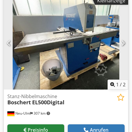
Kleinanzeige
Ausstattung:
CE-Kennzeichnung
, TECHNISCHE DETAILS
Presskraft: 28 t Arbeitsbreite max.: 1.000 mm
Ständerabstand: 950 mm Ausladung: 220 mm
Hinteranschlagtiefe: 415 mm MASCHINEN-DETAILS Dkjdpfx
Aey Rxy Donwsr Abmessungen & Gewicht Abmessungen (L
x B x H): 1.500 x 1.150 x 2.400 mm Gewicht: 3.600 kg
Transportpakete: 1 Leistung: 3,0 kW AUSSTATTUNG CE-
Kennzeichnung Dokumentation
1
/
2
Stanz-Nibbelmaschine
Boschert
EL500Digital
Neu-Ulm
307 km
Preisinfo
Anrufen