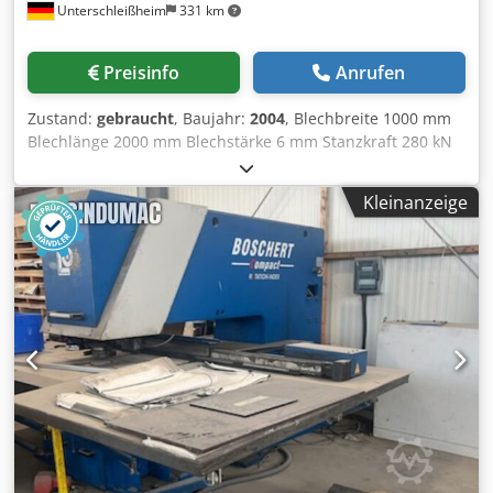
Unterschleißheim
331 km
Preisinfo
Anrufen
Zustand:
gebraucht
, Baujahr:
2004
, Blechbreite 1000 mm
Blechlänge 2000 mm Blechstärke 6 mm Stanzkraft 280 kN
Steuerung Boschert Anschlußwert 18 kVA Absicherung in
der Leitung 3 x 20 A Gesamtleistungsbedarf 15 kW
Kleinanzeige
Maschinengewicht ca. 11 t Raumbedarf ca. 4,5 x 2,8 x 2,0
m Multi-Tool diverse Stempel / Matrizzen Software /
Dongle Metalix cncKad V10 Dsdpfx Anoyi Hpcewokr