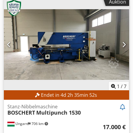
Auktion
diesem Grund ist eine Vorführung unter Strom oder die
Fertigung eines Videos nicht möglich. Darüber hinaus
enthält unsere Anzeige die aussagefähigsten Fotos von
bestmöglicher Qualität. Die Zusendung weiterer Bilder ist
leider nicht möglich. +++++
1
/
7
Endet in
4
d
2
h
35
min
50
s
Stanz-Nibbelmaschine
BOSCHERT
Multipunch 1530
Ungarn
706 km
17.000 €