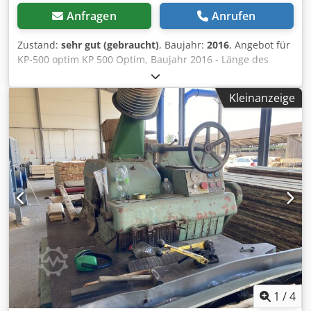
Anfragen
Anrufen
Zustand:
sehr gut (gebraucht)
, Baujahr:
2016
, Angebot für
KP-500 optim KP 500 Optim, Baujahr 2016 - Länge des
Einlauftisches: 5,2 m - Hauptmotor: 5,5 kW - Länge des
Auslauftisches: 6,0 m (bei Bedarf kürzbar) Ist noch in
Kleinanzeige
Produktion, sehr wenig benutzt (kaum ausgelastet) Für
weitere Informationen siehe Link Crsdoy U E Hxjpfx Acmjf
1
/
4