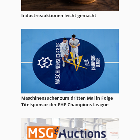
Schlitz Und Zapfenmaschine
Industrieauktionen leicht gemacht
Schuhmachermaschine Fraes Und Schleifmaschine
Säge Voll Automatisch
Thomas Metallkreissäge
Zug Und Leitspindel
Zug Und Leitspindel Drehmaschine
Maschinensucher zum dritten Mal in Folge
Titelsponsor der EHF Champions League