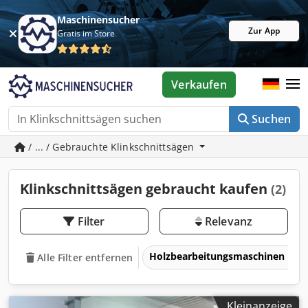
Maschinensucher
Zur App
Gratis im Store
Verkaufen
Suchen
/ ... / Gebrauchte Klinkschnittsägen
Klinkschnittsägen gebraucht kaufen
(2)
Filter
Relevanz
Holzbearbeitungsmaschinen
Alle Filter entfernen
Kleinanzeige