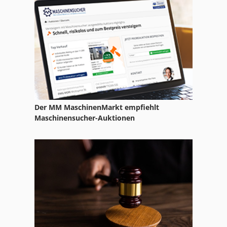
Ka 77
Kappsäge Automatik
Kgs 1670
Knc 8
Kreissäge Digital
Der MM MaschinenMarkt empfiehlt
Kreissäge Holz
Maschinensucher-Auktionen
Ks 205
Kupplungen
Kx 019-4
Längs Und Qürschneider 3022
Ng 200