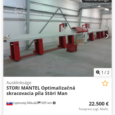
1
/
2
Ausklinksäge
STORI MANTEL
Optimalizačná
skracovacia píla Störi Man
22.500 €
Liptovský Mikuláš
695 km
Festpreis zzgl. MwSt.