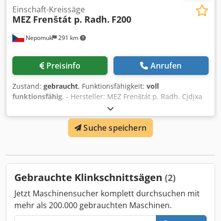
Einschaft-Kreissäge
MEZ Frenštát p. Radh.
F200
Nepomuk
291 km
Preisinfo
Anrufen
Zustand:
gebraucht
, Funktionsfähigkeit:
voll
funktionsfähig
, - Hersteller: MEZ Frenštát p. Radh. Cjdjxa
Evzjpfx Acmorf - Typ: F200 - Motorleistung: 30 kW -
Einwellige Ausführung - max. Höhe des zu bearbeitenden
Suche speichern
Materials: 120 mm - min. Länge des zu bearbeitenden
Materials: 2 m
Gebrauchte Klinkschnittsägen
(2)
Jetzt Maschinensucher komplett durchsuchen mit
mehr als 200.000 gebrauchten Maschinen.