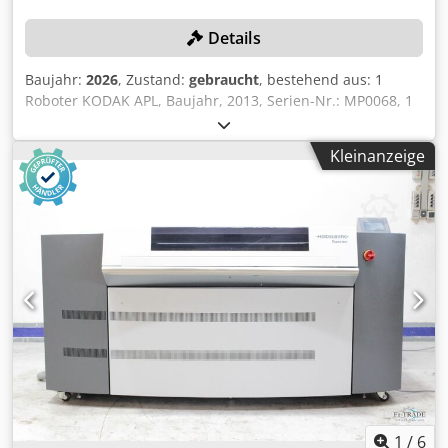
Details
Baujahr:
2026
, Zustand:
gebraucht
, bestehend aus: 1
Roboter KODAK APL, Baujahr, 2013, Serien-Nr.: MP0068, 1
Plattenbelichter KODAK Magnus VLF Quantum 6383 V-
Speed / MTA, Baujahr: 2013, Serien-Nr.: MT0694, 1
Kleinanzeige
Plattenentwicklung KODAK MERCURY 1550, Baujahr: 2006,
Serien-Nr.: ME9770, 1 Einbrennofen TECHNO-GRAFICA
EBO-HS-Ultra 1550 V3.0, Baujahr: 2013, Serien-Nr.: 13014,
Gewicht: 1.400 kg, Spülgummierung High Speed 1550 - SPG
HS 1550 V4,0 Serien-Nr.: 13017, Gewicht: 385 kg,
Bandstrecke, bestehend aus: div. Rollenbahnen
Dsdezqzbnepfx Ap Asck
1
/
6