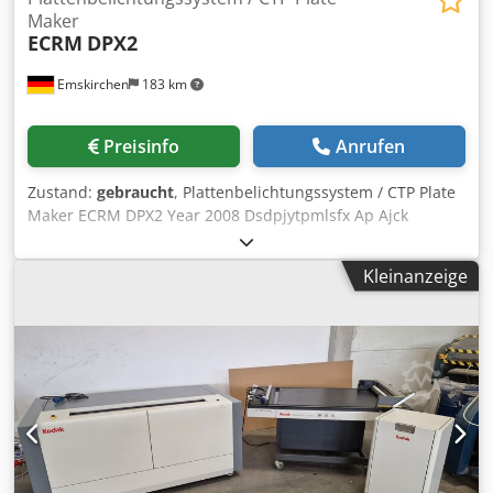
Maker
ECRM
DPX2
Emskirchen
183 km
Preisinfo
Anrufen
Zustand:
gebraucht
, Plattenbelichtungssystem / CTP Plate
Maker ECRM DPX2 Year 2008 Dsdpjytpmlsfx Ap Ajck
Online-Video-Inspection by WhatsApp - MS Zoom -
Telegram On Stock Emskirchen/Nürnberg - Available
Kleinanzeige
Immediately - Can be test