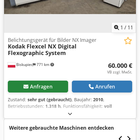
1
/
11
Belichtungsgerät für Bilder NX Imager
Kodak
Flexcel NX Digital
Flexographic System
60.000 €
Biskupiec
771 km
VB zzgl. MwSt.
Anfragen
Anrufen
Zustand:
sehr gut (gebraucht)
, Baujahr:
2010
,
Betriebsstunden:
1.318 h
, Funktionsfähigkeit:
voll
funktionsfähig
, Eingangsspannung:
240 V
,
Eingangsfrequenz:
60 Hz
, Wir bieten einen gebrauchten
Kodak NX Imager, Modell Flexcel NX Digital Flexographic
Weitere gebrauchte Maschinen entdecken
System, Baujahr 2010, zum Verkauf an. Das
Maschinenpaket umfasst: Belichter, Laminator und