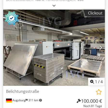
funktionsfähig
, Messemaschine HDI LDI (Laser Direct
Imaging) für Leiterplatten - PCB Belichtung. Anlage wurde
Clickout
auf der Productronica 2025 in München ausgestellt und
steht aktuell in unserem Democenter in Velden / München.
3 Laserköpfe 405 nm Laserwellenlänge / 30 Watt Leistung
Process L/S 25 um MP L/S 45 um Dedjw T Si Nopfx Ap Ajck
1
/
4
Belichtungsstraße
100.000 €
Augsburg
311 km
Noch 81 Tage