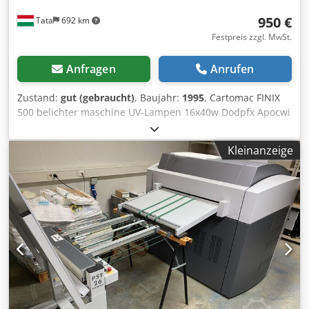
reproduzierbar wiederholt. Demontage durch Käufer
950 €
Tata
692 km
Festpreis zzgl. MwSt.
Anfragen
Anrufen
Zustand:
gut (gebraucht)
, Baujahr:
1995
, Cartomac FINIX
500 belichter maschine UV-Lampen 16x40w Dodpfx Apocwi
Tfs Asck bakterizide Lampen FX 14x30 w 2x20 Lampe
Kuehlsystem posteksponirovaniya Timer digitale Timer-
Kleinanzeige
Finisher Digital Abgasanlage Leistung 380V, 3 Phasen, 50
Hz Abmessungen 108 x 92 x 42 (H) cm Nettogewicht 130kg
FINIX 500 ist ein Finishing-System Flexo-
Fotopolymerplatten bis zu 500 x 800 mm (ca. 19 "x 31").
Diese Fertigstellungseinheit den Belichtungsabschnitt mit
UV-Lampen aufweist und -ablage Schiebe vollstaendig aus
rostfreiem Stahl, die nach posteksponirovanie normale
Verarbeitung erzeugt wird, einschliesslich der vorlaeufigen
Belichtung, Belichtung, Auswaschen und Trocknen werden
ueblicherweise FLEXO Vorrichtung 3 oder 5 durchgefuehrt
wird. Wenn der normale Vorgang abgeschlossen ist,