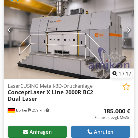
SpectroPlate A801070 Typ: Densitometer / Gerät zur
Messung von Druckplatten Einsatzbereich:
Qualitätskontrolle, Messung der Belichtung und Parameter
von CTP-Platten Stromversorgung: Netzteil im
Lieferumfang Zustand: gebraucht, funktionsfähig
Ausstattung: Techkon SpectroPlate Messgerät Originales
Netzteil Alles wie auf den Fotos ersichtlich Zustand: Das
Gerät wurde benutzt. Es weist typische Gebrauchsspuren
auf, ist aber in gutem Zustand und einsatzbereit.
1
/
17
LaserCUSING Metall-3D-Druckanlage
ConceptLaser
X Line 2000R BC2
Dual Laser
185.000 €
Borken
259 km
Festpreis zzgl. MwSt.
Anfragen
Anrufen