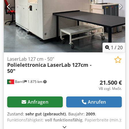
Industrieanlagen
1
/
20
LaserLab 127 cm - 50"
Polielettronica
LaserLab 127cm -
50"
21.500 €
Barrô
1.875 km
VB zzgl. MwSt.
Anfragen
Anrufen
Zustand:
sehr gut (gebraucht)
, Baujahr:
2009
,
Funktionsfähigkeit:
voll funktionsfähig
, Papierbreite (min.):
508 mm
, Papierbreite (max.):
1.270 mm
, Anzahl der