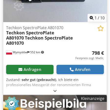
1
/
10
Techkon SpectroPlate A801070
Techkon SpectroPlate
A801070
Techkon SpectroPlate
A801070
798 €
Wymysłów
552 km
Festpreis zzgl. MwSt.
Anfragen
Anrufen
Zustand:
sehr gut (gebraucht)
, Ich biete ein
professionelles Messgerät der renommierten Firma
TECHKON – Modell SpectroPlate – an. Das Gerät ist für die
Qualitätskontrolle von Druckplatten in der Druckindustrie
Kleinanzeige
konzipiert. Wichtige Informationen: Hersteller: Techkon
GmbH (Deutschland) Dedpfjy Iligsx Ap Asck Modell: