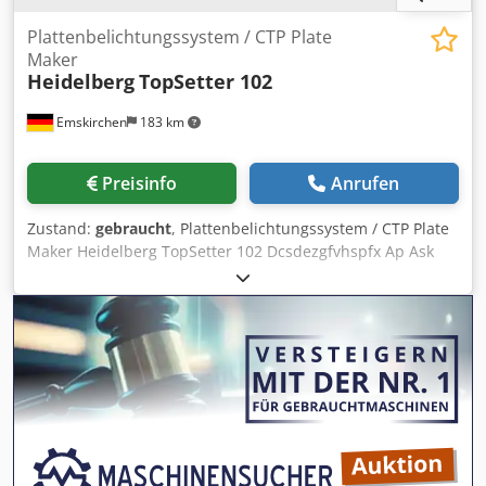
Plattenbelichtungssystem / CTP Plate
Maker
Heidelberg
TopSetter 102
Emskirchen
183 km
Preisinfo
Anrufen
Zustand:
gebraucht
, Plattenbelichtungssystem / CTP Plate
Maker Heidelberg TopSetter 102 Dcsdezgfvhspfx Ap Ask
Serial-No. 2310 Year 2001 Online-Video-Inspection by
WhatsApp - MS Zoom - Telegram On Stock
Emskirchen/Nürnberg - Available Immediately - Can be
test