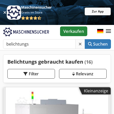
Maschinensucher
Zur App
Gratis im Store
Verkaufen
Suchen
Belichtungs gebraucht kaufen
(16)
Filter
Relevanz
Kleinanzeige