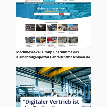
Industrieumgebungen benötigen. Das Gerät kann vor Ort
Druckmaschine
besichtigt und für den Versand vorbereitet werden.
Verladung und internationaler Transport können je nach
Drucktiegel
Käuferanforderung organisiert werden.
Ecrm Belichter
Fuji Belichter
Heidelberg Offset
Machineseeker Group übernimmt das
Heidelberger
Kleinanzeigenportal Gebrauchtmaschinen.de
Heidelberger Druckmaschine
Heidelberger Gtp
Klischee
Kodak Belichter
Letterpress