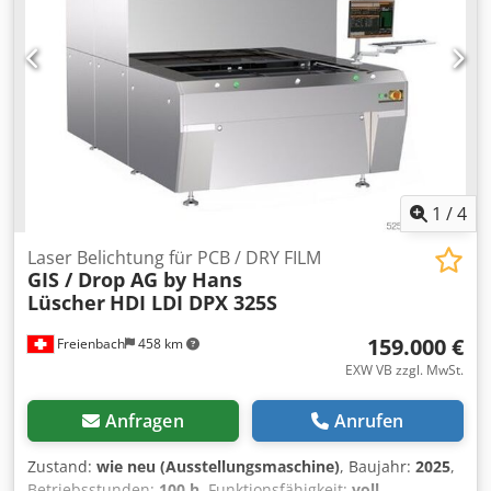
1
/
4
Laser Belichtung für PCB / DRY FILM
GIS / Drop AG by Hans
Lüscher
HDI LDI DPX 325S
159.000 €
Freienbach
458 km
EXW VB zzgl. MwSt.
Anfragen
Anrufen
Zustand:
wie neu (Ausstellungsmaschine)
, Baujahr:
2025
,
Betriebsstunden:
100 h
, Funktionsfähigkeit:
voll