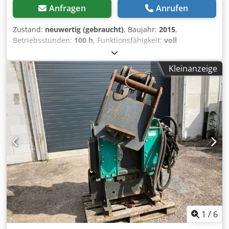
Anfragen
Anrufen
von außen zugänglich, TGX,Türscheiben getönt,
Unterfahrschutz hinten, Unterfahrschutz vorn, Viscolüfter,
Zustand:
neuwertig (gebraucht)
, Baujahr:
2015
,
Zentralverriegelung, Zul. Gesamtgewicht 26,0 t Gerne
Betriebsstunden:
100 h
, Funktionsfähigkeit:
voll
unterstützen wir Sie auch im Bereich Finanzierung/Leasing
funktionsfähig
, Maschinen-/Fahrzeugnummer:
151515
,
mit unserem Partnern. Alle Angaben ohne Gewähr. Irrtum
Eingangsspannung:
400 V
, Etikettiermaschine GERNEP
und Zwischenhandel vorbehalten.
Kleinanzeige
Rollfeed 8-480, für bis zu 8.000 Flaschen pro Stunde.
Baujahr: 2015. Verarbeitbare Formate: 0,5 l, 1 l, 1,5 l, 2 l.
Das Gerät stammt aus dem Konkurs einer belgischen
Firma, die Produktionslinien gebaut hat. Die Maschine
wirkt wie neu; allem Anschein nach wurde sie für die
Produktion eingerichtet, hat das Werk jedoch nie
verlassen. Dsdpfx Aox Hph Dsczock Der Etikettenzähler
steht auf 9.000 Stück. Die Maschine weist keine
Beschädigungen auf, der Computer startet und zeigt alle
Meldungen an. Auf den beigefügten Fotos ist das
Systemdatum nicht eingestellt, daher erscheinen aktuelle
Meldungen mit dem Datum von 2009. Die Maschine wurde
jedoch 2015 produziert. Zur Maschine gehört eine
komplette Palette Ersatzteile sowie Teller zum Etikettieren
1
/
6
von 1-Liter-Flaschen. Dies ist ein wirklich sehr gutes