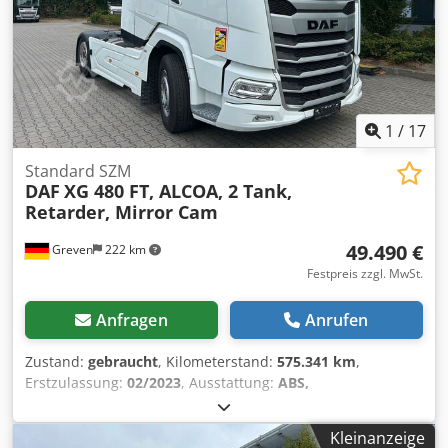
Reitstock programmierbar (geschleppt) mit
programmierbarer Pinole, Scharnierband-Späneförderer,
Lünette selbstzentrierend SLU 4 Ø 35-245 mm,
Werkzeuglastüberwachung, Kühlmittelpumpe 14 bar,
Automatischer Werkzeugvermessungsarm.
1
/
17
Standard SZM
DAF
XG 480 FT, ALCOA, 2 Tank,
Retarder, Mirror Cam
49.490 €
Greven
222 km
Festpreis zzgl. MwSt.
Anfragen
Anrufen
Zustand:
gebraucht
, Kilometerstand:
575.341 km
,
Erstzulassung:
02/2023
, Ausstattung:
ABS,
Navigationssystem, Standheizung
, Klimaautomatik +
Standklimaanlage, Motor 480 PS / 355 KW Euro 6,
Kleinanzeige
automatisiertes 12-Gang-Getriebe TraXon 12TX2210DD mit