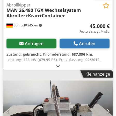
Abrollkipper
MAN
26.480 TGX Wechselsystem
Abroller+Kran+Container
45.000 €
Bottrop
245 km
Festpreis zzgl. MwSt.
Anfragen
Anrufen
Zustand:
gebraucht
, Kilometerstand:
637.396 km
,
Leistung:
353 kW (479,95 PS)
, Erstzulassung:
02/2015
,
Kraftstofftyp:
Diesel
, Gesamtgewicht:
26.000 kg
, Achsen-
Konfiguration:
3 Achsen
, Bremsen:
Retarder
, Farbe:
Weiß
,
Kleinanzeige
Getriebetyp:
Automatisch
, Emissionsklasse:
Euro6
,
Gesamtbreite:
2.550 mm
, Gesamthöhe:
3.860 mm
,
Laderaumlänge:
6.000 mm
, Laderaumbreite:
2.380 mm
,
Laderaumhöhe:
2.000 mm
, Ausstattung:
ABS, Klimaanlage,
Kran, Navigationssystem, Rußfilter, Standheizung
, MAN
26.480 TGX Wechselsystem Abroller + Kran und Container
6x2 Zuladung: 11.700 kg Radstand: 4,80 m Federung: Blatt-
Luft Kran: 1x Hydrl. Ausschub 1x Hydrl. Greifer 2x Hydrl.