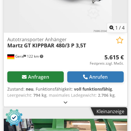
1
/
4
Autotransporter Anhänger
Martz
GT KIPPBAR 480/3 P 3,5T
5.615 €
Gera
122 km
Festpreis zzgl. MwSt.
Anfragen
Anrufen
Zustand:
neu
, Funktionsfähigkeit:
voll funktionsfähig
,
Leergewicht:
794 kg
, maximales Ladegewicht:
2.706 kg
,
Gesamtgewicht:
3.500 kg
, Achsen-Konfiguration:
3 Achsen
,
Laderaumlänge:
4.685 mm
, Laderaumbreite:
2.090 mm
,
Kleinanzeige
Höchstgeschwindigkeit:
100 km/h
, Anhängerbremse:
Anhänger gebremst
, Baujahr:
2026
, MARTZ GT Kippbar
480/3 P 3,5T NEUFAHRZEUG NEU SERIE Innenmaße: