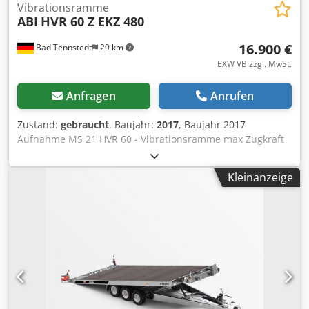
Angebot. Die Maschine ist praktisch neuwertig, der Preis
Vibrationsramme
ABI
HVR 60 Z EKZ 480
ist äußerst attraktiv und nicht verhandelbar!!! Das Video
zeigt eine baugleiche Maschine im Einsatz.
16.900 €
Bad Tennstedt
29 km
EXW VB zzgl. MwSt.
Anfragen
Anrufen
Zustand:
gebraucht
, Baujahr:
2017
, Baujahr 2017
Aufnahme MS 21 HVR 60 - Vibrationsramme max Zugkraft
40 kN Arbeitsdruck 32 MPa hydr. Leistung max, 100 kW
empfholenes Rammgutgewicht 1.500 kg EKZ 480
Kleinanzeige
Klemmzange zul. Fliehkräfte bis max. 400 kN Djdpfx Ajzrk
Sfjczjck Klemmkraft 480 kN Klemmdruck 240 bar IPB min.
180 mm