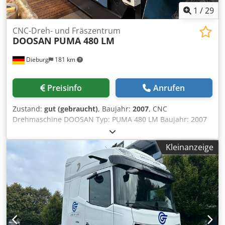
1
/
29
CNC-Dreh- und Fräszentrum
DOOSAN
PUMA 480 LM
Dieburg
181 km
Preisinfo
Anrufen
Zustand:
gut (gebraucht)
, Baujahr:
2007
, CNC
Drehmaschine DOOSAN Typ: PUMA 480 LM Baujahr: 2007
Steuerung: Fanuc 21i T Dsdpfozqzm Dex Aczeck
Technische Daten Schwingdurchmesser mm 900
Kleinanzeige
Drehdurchmesser Standart mm 380 Max.
Drehdurchmesser mm 650 Drehlänge mm 2001
Verfahrweg X-Z Achse mm 362/155 Stangendurchmesser
mm 165,5 Spindelbohrung mm 181 Futterdurchmesser
mm 530 Spindeldrehzahl U/min 1500 Antriebsleistung kW
45 Werkzeugrevolver Anzahl 12 Angetrieben Anzahl 12
Drehzahl angetriebene Werkzeuge U/min 3000
Antriebsleistung kW 11 Zubehör 3-Backenkraftspannfutter,