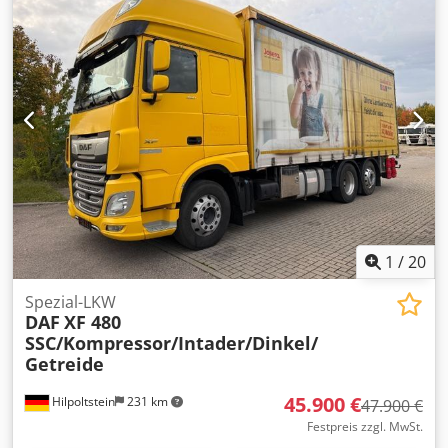
Ausstattung:
ABS, Elektronisches Stabilitätsprogramm
(ESP), Klimaanlage, Standheizung
, VOLVO FH480
ABROLLKIPPER MIT MEILLER-ABROLLKIPPERAUFBAU ?
SCHALTGETRIEBE ? LIFTACHSE ?---- FAHRZEUG-HISTORIE ?
DEUTSCHES FAHRZEUG ? SOFORT EINSATZBEREIT
FAHRZEUG-AUSSTATTUNG ? ABROLLKIPPER ? MEILLER-
ABROLLKIPPERAUFBAU ? SCHALTGETRIEBE ?
MOTORBREMSE ? TEMPOMAT ? KLIMAANLAGE ?
STANDHEIZUNG ? DIFFERENZIALSPERRE ?
BERGANFAHRHILFE ? LIFTACHSE Djdpszhqu Eefx Aczeck ?
KÜHLSCHRANK ? 2 XL-LIEGEN ? VORDERACHSE
BLATTFEDERUNG ? HINTERACHSE LUFTFEDERUNG ?
ERSATZRAD ? 1 X TANK TECHNISCHE DATEN ?
1
/
20
LAUFLEISTUNG: 594.000 KM ? RADSTAND: 4,90 M ?
REIFENGRÖSSE: 315/80 R22,5 ? BEREIFUNG IN GUTEM
Spezial-LKW
DAF
XF 480
ZUSTAND ? ZULÄSSIGES GESAMTGEWICHT: 26.000 KG ?
SSC/Kompressor/Intader/Dinkel/
LEERMASSE: 11.875 KG ? NUTZLAST: 14.125 KG WEITERE
Getreide
ANGABEN ? ROBUSTER MEILLER-ABROLLKIPPERAUFBAU ?
FAHRZEUG SOFORT VERFÜGBAR ? FAHRZEUG SOFORT
45.900 €
Hilpoltstein
231 km
EINSATZBEREIT ? IDEAL FÜR CONTAINER-, BAU- UND
47.900 €
ENTSORGUNGSEINSÄTZE EXPORT / HINWEIS EXPORT
Festpreis zzgl. MwSt.
VERKAUF NUR MIT KAUTION (DEPOSIT) MIN. 500¤ ? 2.000¤