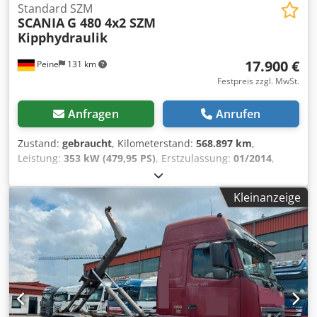
Luxury Air mit Armlehne, luftgefedert, dreh-und kippbar
Standard SZM
SCANIA
G 480 4x2 SZM
mit pneumatischer Lendenwirbelstütze, Beifahrersitz
Kipphydraulik
Basic, Navigations-Radio für LKW, Bluetooth Audio
Streaming, USB-Schnittstelle für iPod, iPhone and ähnliche
17.900 €
Peine
131 km
Geräte, 8 Lautsprecher, Wasser-Luft-Standheizung,
Klimaanlage, zwei Schlafliegen, Fensterheber elektrisch
Festpreis zzgl. MwSt.
rechts und links, Kühlbox, Lärmarm-Bescheinigung,
Nationale Zulassungsdokumentation Deutschland,
Anfragen
Anrufen
Betriebsanleitung deutsch, technische Änderungen,
Irrtümer und Zwischenverkauf vorbehalten, Farbe weiß,
Zustand:
gebraucht
, Kilometerstand:
568.897 km
,
Navigationssystem, Alcoa Alufelgen, Insgesamt 1185-Liter-
Leistung:
353 kW (479,95 PS)
, Erstzulassung:
01/2014
,
Aluminiumkraftstofftanks: 845 Liter mit integrierter
Kraftstofftyp:
Diesel
, Gesamtgewicht:
18.000 kg
, Achsen-
Trittstufe auf der linken Seite+ 340 Liter auf der rechten
Konfiguration:
2 Achsen
, Bremsen:
Retarder
, Farbe:
Rot
,
Kleinanzeige
Seite,, Tankinhalt 1125 Dedpfx Aszth D Isczjck
Getriebetyp:
Automatisch
, Emissionsklasse:
Euro5
,
Ausstattung:
ABS, Klimaanlage, Standheizung
, *
Sonnenblende * ABS * Radio * Bordcomputer *
Standheizung * Tempomat * Fensterheber elektr. * Spiegel
elektr. verstellbar * Spiegelheizung * Dachluke Dsdpfx
Aozq Tiwjczsck * Fahrerkomfortsitz * Sitzheizung *
Rundumkennleuchte orange * Nebelscheinwerfer * Diff.-
Sperre Hinterachse * Auspuff hinter dem Fahrerhaus *