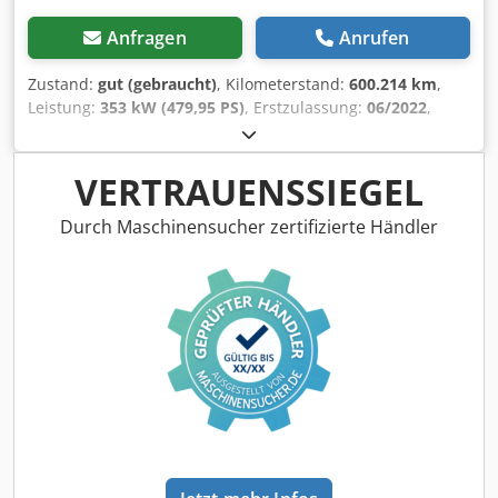
Anfragen
Anrufen
Zustand:
gut (gebraucht)
, Kilometerstand:
600.214 km
,
Leistung:
353 kW (479,95 PS)
, Erstzulassung:
06/2022
,
Kraftstofftyp:
Diesel
, Reifengröße:
385/55R22,5
, Achsen-
Konfiguration:
6x2
, Radstand:
4.400 mm
, Kraftstoff:
Diesel
,
Farbe:
Sonstige
, Fahrerkabine:
Schlafkabine
, Getriebetyp:
VERTRAUENSSIEGEL
mechanisch
, Anzahl der Gänge:
16
, Emissionsklasse:
Euro6
, Federung:
Luft
, Anzahl der Sitzplätze:
2
,
Durch Maschinensucher zertifizierte Händler
Gesamtlänge:
9.450 mm
, Gesamtbreite:
2.550 mm
,
Gesamthöhe:
4.030 mm
, Baujahr:
2022
, Ausstattung:
ABS,
Klimaanlage, Sitzheizung, Standheizung, Tempomat,
Traktionskontrolle, Zentralverriegelung, elektrisch
verstellbarer Spiegel, elektrische Fensterheberregelung
, -
2. Dieseltank - Beheizte Spiegel - Digitaler Tachograph -
Fahrtenschreiber (Kontrollgerät) - Festgelegt - LED-Lampe
Dcodey Ad T Tepfx Aczjk - Manuell - Space Cab -
Spurhalteassistent - Stoff Anzahl der Achsen: 3,
Konfiguration: 6x2, Nutzlast: 16466 kg, Eigengewicht: 10534
kg, Bruttogewicht: 27000 kg, Tankinhalt gesamt: 860 liter,