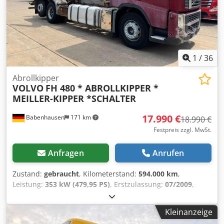
Zentralschmierung * TCS Tractions Controll System *
Bremstempomat * Berganfahrhilfe * Zentralverriegelung *
12-Gang * Federung: Blatt-Luft * Nutzlast:10279 *
Dauerbremse: Retarder ----Aufbau: Jost Sattelplatte JSK 40
Verkauf nur an Gewerbetreibende. BEI EXPORT IST NUR
DER NETTOPREIS ZU BEZAHLEN !!!!! ALLE ANGABEN OHNE
1
/
36
GEWÄHR INS. AUSSTATTUNG+ZUBEHÖR.Grundlage aller
Kaufverträge, Rechnungen, Proforma-Rechnungen,
Abrollkipper
VOLVO
FH 480 * ABROLLKIPPER *
Bestellungen, Verkaufsgespräche sind unsere AGBs (Siehe
MEILLER-KIPPER *SCHALTER
dazu Impressum).
17.990 €
Babenhausen
171 km
18.990 €
Festpreis zzgl. MwSt.
Anfragen
Anrufen
Zustand:
gebraucht
, Kilometerstand:
594.000 km
,
Leistung:
353 kW (479,95 PS)
, Erstzulassung:
07/2009
,
Kraftstofftyp:
Diesel
, Gesamtgewicht:
26.000 kg
, Achsen-
Konfiguration:
3 Achsen
, Farbe:
Rot
, Getriebetyp:
Kleinanzeige
mechanisch
, Emissionsklasse:
Euro5
, Baujahr:
2009
,