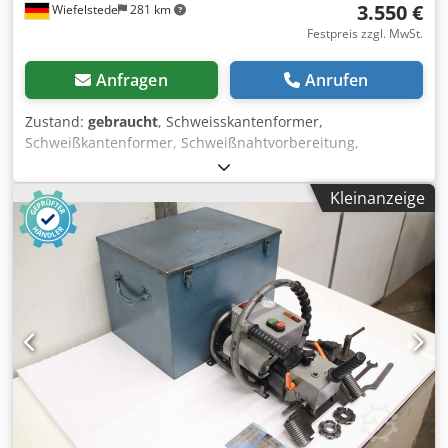
3.550 €
Wiefelstede
281 km
Furnier kann in Rollen mit einer Dicke von bis zu 3 mm
und in Streifen mit einer Dicke von bis zu 4 mm verarbeitet
Festpreis zzgl. MwSt.
werden. Die Maschine verfügt außerdem über einen
Klebstofftank mit einem Fassungsvermögen von 1,2 kg.
Anfragen
Anrufen
Nettopreis: 99000 PLN Nettopreis: 23571 EUR, abhängig
von einem Wechselkurs von 4,2 EUR (Die Preise können
Zustand:
gebraucht
, Schweisskantenformer,
sich aufgrund von stärkeren Schwankungen ändern)
Schweißkantenformer, Schweißnahtvorbereitung,
Schweißkantenformmaschine, Kantenfräsgerät,
Kantenfräsmaschine, mobile Fräsmaschine Dcsdpfx Asd Izt
Kleinanzeige
Reczjk -mit: Schienen System -12x Schienen Länge: 1210
mm -Schrägungslänge: max. 30 mm -max Materialdicke: 40
mm -mit: eletrischen Vorschubgerät elektronisch regelbar -
Abmessungen Kiste: 1170/780/H510 mm -Gewicht: 320 kg