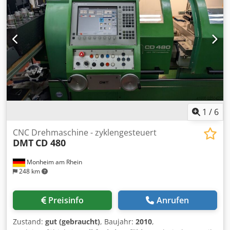
468,5cm x 209cm Gesamtgewicht: 3500Kg Nutzlast: 2700Kg
gebremster Tridemanhänger Auflaufbremse und
Handbremse von AL-KO 3x 1350Kg Achsen und Bremse mit
Rückfahrautomatik Niedriges Fahrwerk vollverschweißter
feuerverzinkter Stahlrahmen Ladefläche hydraulisch
kippbar 11 Grad Auffahrwinkel keine Rampen erforderlich
15mm starker, robuster und rutschfester
Siebdruckholzboden Automatikstützrad mit 400Kg
Stützlast etliche Zurrösen über gesamte Länge verstärkte
10" Zoll C-Bereifung mit Stahlventil M+S Reifen 13-poliger
Stecker Begrenzungsleuchten vorn Lampen hinten mit
1
/
6
Rückfahrlicht NSL und Dreiecksrückstrahler Lampen und
Kennzeichenhalter sind abklappbar Seilwinde mit Bremse
CNC Drehmaschine - zyklengesteuert
DMT
CD 480
und Halterung 2x U-Keile OPTIONALES ZUBEHÖR
DAUERHAFT PREISGESENKT AB FEBRUAR 2026 -Ausrüstung
Monheim am Rhein
für 100km/h (Stoßdämpfer) -Ersatzrad mit Halter -
248 km
komplette LED-Beleuchtung -Diebstahlsicherung -
Vollaluminiumboden aus Alupanelen -Aluminiumboden
mit Holzunterstützung Dcsdpexp U S Rofx Aczok -
Preisinfo
Anrufen
Antischlingerkupplung -2 Radstopper für
Lochstahlfahrstreifen -Radstopper über gesamte Breite
Zustand:
gut (gebraucht)
, Baujahr:
2010
,
weiteres Zubehör auf Nachfrage! zzgl. Fracht bis Gera u.