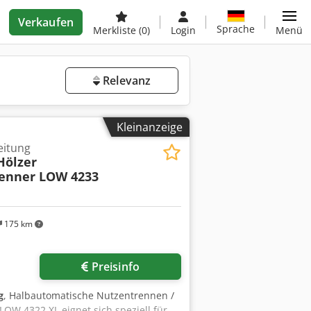
Verkaufen
Sprache
Merkliste
(0)
Login
Menü
Relevanz
Kleinanzeige
eitung
Hölzer
enner LOW 4233
175 km
Preisinfo
g
, Halbautomatische Nutzentrennen /
OW 4322 XL eignet sich speziell für