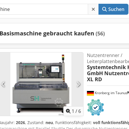
Suchen
Basismaschine gebraucht kaufen
(56)
Nutzentrenner /
Leiterplattenbearb
Systemtechnik 
GmbH
Nutzentr
XL RD
Kronberg im Taunus
1
/
6
Baujahr:
2026
, Zustand:
neu
, Funktionsfähigkeit:
voll funktionsfähi
Basismaschine mit Parallel Shuttle Der dynamische Nutzentrenner L