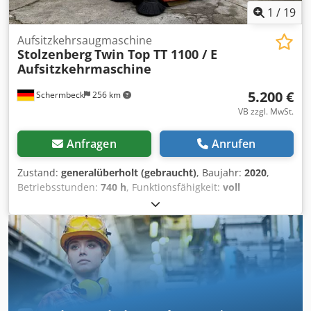
1
/
19
Aufsitzkehrsaugmaschine
Stolzenberg
Twin Top TT 1100 / E
Aufsitzkehrmaschine
5.200 €
Schermbeck
256 km
VB zzgl. MwSt.
Anfragen
Anrufen
Zustand:
generalüberholt (gebraucht)
, Baujahr:
2020
,
Betriebsstunden:
740 h
, Funktionsfähigkeit:
voll
funktionsfähig
, Kraftstofftyp:
elektrisch
, Farbe:
Rot
,
Stolzenberg Twin Top TT 1100 / E
Aufsitzkehrsaugmaschine Stolzenberg Twin Top TT 1100 /
E Aufsitzkehrsaugmaschine | Baujahr 2020 | ca. 740
Betriebsstunden | neue Akkus | neue Seiten- &
Hauptkehrwalzen |neue Vollgummireifen | Kehrbreite
1100 mm | Tandemwalzensystem TWS | 4,5 h Laufzeit |
1320 W Antrieb Technische Daten: Hersteller: Stolzenberg