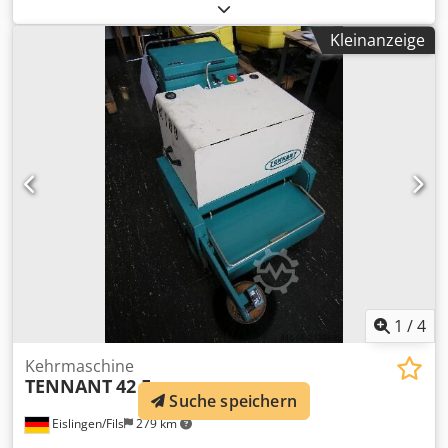
Leistung: 1800 Watt Maschinengewicht ca.: 0,23 t
Raumbedarf ca.: 55 x 130 x 110 cm - Ladegerät integriert
Kleinanzeige
Dcodscxxutopfx Anujk
1
/
4
Kehrmaschine
TENNANT
42 E
Suche speichern
Eislingen/Fils
279 km