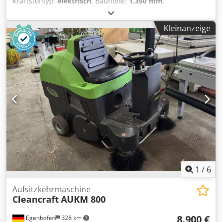
Kraftstofftyp:
elektrisch
, Bauhöhe:
1.350 mm
,
Produktbreite (max.):
800 mm
, 186554 Seriennummer:
N2037031 Dcodpfx Asy Ekwkenusk
Kleinanzeige
1
/
6
Aufsitzkehrmaschine
Cleancraft
AUKM 800
8.900 €
Egenhofen
328 km