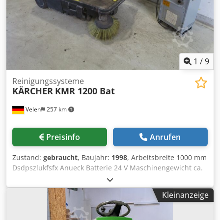
1
/
9
Reinigungssysteme
KÄRCHER
KMR 1200 Bat
Velen
257 km
Preisinfo
Anrufen
Zustand:
gebraucht
, Baujahr:
1998
, Arbeitsbreite 1000 mm
Dsdpszlukfsfx Anueck Batterie 24 V Maschinengewicht ca.
0,75 t Raumbedarf ca. 1,7 x 1,0 x 1,4 m
Aufsitzkehrmaschine - inkl. Ladegerät
Kleinanzeige