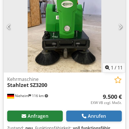
1
/
11
Kehrmaschine
Stahlzet
SZ3200
9.500 €
Nieheim
116 km
EXW VB zzgl. MwSt.
Anfragen
Anrufen
Zustand:
neu
, Funktionsfähigkeit:
voll funktionsfähig
,