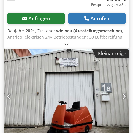
Festpreis zzgl. MwSt.
Anfragen
Anrufen
Baujahr:
2021
, Zustand:
wie neu (Ausstellungsmaschine)
,
Antrieb: elektrisch 24V Betriebsstunden: 30 Luftbereifung
Hinterachse: ja Seitenbesen: Ja / 2x Reinigungsfläche: 6000
- 16000m² max Flächenleistung: 6700m²/h Arbeitsbreite
Kleinanzeige
ohne Seitenbesen: 800mm Länge: 1600mm Breite:
1080mm Djdpfx Anexzfwneujck maximale Steigung: 10%
Betriebsstunden: 30 Ladegerät: inklusive