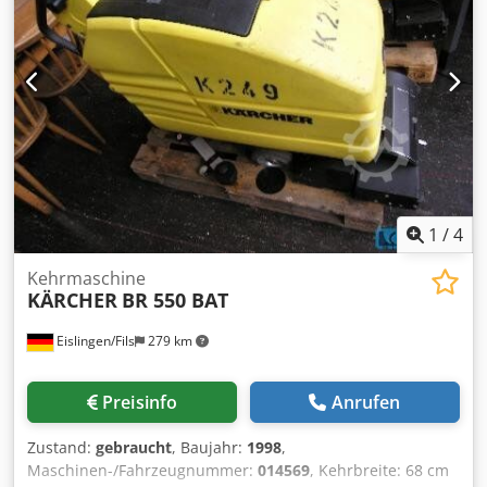
1
/
4
Kehrmaschine
KÄRCHER
BR 550 BAT
Eislingen/Fils
279 km
Preisinfo
Anrufen
Zustand:
gebraucht
, Baujahr:
1998
,
Maschinen-/Fahrzeugnummer:
014569
, Kehrbreite: 68 cm