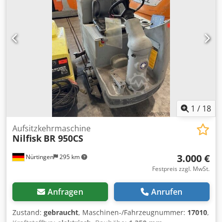
1
/
18
Aufsitzkehrmaschine
Nilfisk
BR 950CS
3.000 €
Nürtingen
295 km
Festpreis zzgl. MwSt.
Anfragen
Anrufen
Zustand:
gebraucht
, Maschinen-/Fahrzeugnummer:
17010
,