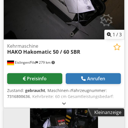
(2x) NEUE Walzenbürste PPL,05 (Mittelhart) NEUE
antistatische Seitenbürste – MIX-Borsten NEUE
Schutzgummis rund um die Walze Luftfilter Eingebautes
Ladegerät
1
/
3
Kehrmaschine
HAKO
Hakomatic 50 / 60 SBR
Eislingen/Fils
279 km
Preisinfo
Anrufen
Zustand:
gebraucht
, Maschinen-/Fahrzeugnummer:
7316800636
, Kehrbreite: 60 cm Gesamtleistungsbedarf:
1,15 kW Dedpecxxuyofx Anujck Maschinengewicht ca.: 0,33
t Raumbedarf ca.: 0,60 x 1,40 x 1,0 m
Kleinanzeige