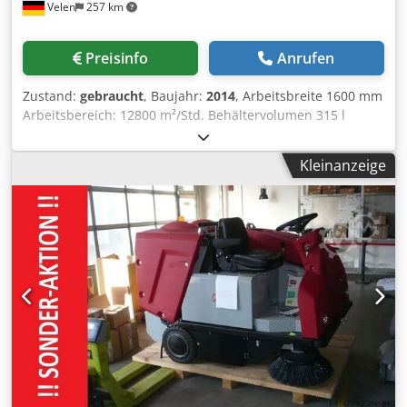
Velen
257 km
80L Filterfläche 5,2 m² Ladezeit 3,5 bis 4 Stunden
Arbeitszeit pro Ladung >3,5 Stunden Abmessungen 1,5 x
1,25 x 1,25 Meter
Preisinfo
Anrufen
Zustand:
gebraucht
, Baujahr:
2014
, Arbeitsbreite 1600 mm
Arbeitsbereich: 12800 m²/Std. Behältervolumen 315 l
Batterie 48 / 375 V / Ah Betriebsstunden abgelesen 742 h
Maschinengewicht ca. 1,5 t Raumbedarf ca. 2,2 x 1,4 x 1,5
Kleinanzeige
m Aufsitzkehrmaschine - inkl. Ladegerät - Kehrgutbehälter
315 liter Dcjdpfx Ajzip Iasnuok