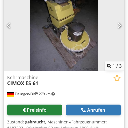
1
/
3
Kehrmaschine
CIMOX
ES 61
Eislingen/Fils
279 km
Preisinfo
Anrufen
Zustand:
gebraucht
, Maschinen-/Fahrzeugnummer:
1187333
, Kehrbreite: 60 cm Leistung: 1800 Watt