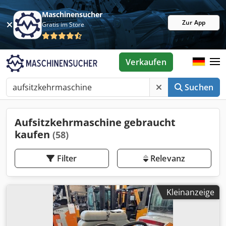
Maschinensucher
Zur App
Gratis im Store
Verkaufen
Suchen
Aufsitzkehrmaschine gebraucht
kaufen
(58)
Filter
Relevanz
Kleinanzeige