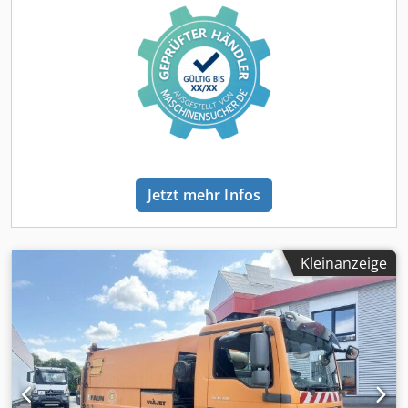
Ausstattung:
ABS, Anhängerkupplung, Kabine,
Klimaanlage, Parksensoren, Rußfilter, Servolenkung,
Wegfahrsperre, Zusatzscheinwerfer
, * Deutsches
Fahrzeug * 1. Hand * original 21.660 Km * NUR 3.920
Betriebsstunden Dodpozq Dnwjfx Albjck * Zustand, siehe
Fotos * Hydrostatischer Fahrantrieb EasyDrive * EG-
Typengenehmigung inkl. 60 km/h Zulassung *
Allradlenkung zuschaltbar * 3 Besensystem - 2 Kehrbesen
links und rechts Ø 680 mm - Stossfeste Besenaufhängung
* Dritter Frontbesen Ø 900 mm zum Auskehren von Ecken
Jetzt mehr Infos
und Rampen, links und rechts einsetzbar * Kehrbreite
2.710 mm * 800 mm breiter Saugmund mit automatischer
Grobschmutzklappe * Vorsprüheinrichtung für Besen &
Saugmund * Wasserrecyclingsystem * Frischwassertank
Kleinanzeige
200 Liter * Edelstahl Kehrgutbehälter 2.200 Liter *
Auskipphöhe 1.600 mm * Anhängerkupplung Kugelkopf
mit 7-pol. Steckdose * Anhängerkupplung / Anhängelast
3.000 KG * Hydropneumatische Federung mit
Einzelradaufhängung vorne * Klimaanlage * ROPS
zertifizierte Komfortkabine mit 1,7 m³ und 2 Sitzplätze *
Fahrersitz König "MV/210 GL" mit Luftfederung und