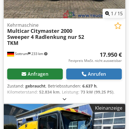
Kaufvertrages ausschließlich das Kraftfahrzeug in seinem
tatsächlichen Zustand sein wird.
1
/
15
Kehrmaschine
Multicar
Citymaster 2000
Sweeper 4 Radlenkung nur 52
TKM
17.950 €
Sottrum
233 km
Festpreis MwSt. nicht ausweisbar
Anfragen
Anrufen
Zustand:
gebraucht
, Betriebsstunden:
6.637 h
,
Kilometerstand:
52.834 km
, Leistung:
73 kW (99,25 PS)
,
Erstzulassung:
07/2015
, Gesamtgewicht:
4.900 kg
,
Kraftstofftyp:
Diesel
, Farbe:
Rot
, Achsen-Konfiguration:
Kleinanzeige
4x2
, maximales Ladegewicht:
2.450 kg
, Leergewicht:
2.450
kg
, Radstand:
1.900 mm
, Bremsen:
Sonstige
,
Fahrerkabine:
Fahrerhaus
, Getriebetyp:
Automatisch
,
Emissionsklasse:
keine
, Federung:
Blatt
, Anzahl der