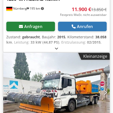
11.900 €
Nürnberg
195 km
13.850 €
Festpreis MwSt. nicht ausweisbar
Anfragen
Anrufen
Zustand:
gebraucht
, Baujahr:
2015
, Kilometerstand:
38.058
km
, Leistung:
33 kW (44,87 PS)
, Erstzulassung:
02/2015
,
Gesamtgewicht:
2.600 kg
, Kraftstofftyp:
Diesel
, Farbe:
Orange
, nächste Prüfung (TÜV):
03/2027
, Getriebetyp:
Kleinanzeige
Automatisch
, Laderaumvolumen:
1 m³
, Laderaumbreite:
1.160 mm
, Laderaumlänge:
1.100 mm
, Laderaumhöhe:
300 mm
, Anzahl der Sitzplätze:
1
, Ausstattung:
Allradantrieb, Klimaanlage
, Fahrzeug-Nr. für
Kundenanfragen: 122 ----Extras in der Ausstattung * 6.959
Betriebsstunden * 38.058km Laufleistung * Klimaanlage *
4 x 4 - Allradantrieb * Hydraulik vorne und hinten *
Oberwagen kippbar * Straßenzulassung * Video verfügbar
* Grundfarbe: orange Kehrmaschine: * nach EUnited
PM10 zertifiziert Kehraggregat: * Hydraulisch verstellbare
große Tellerbesen und anfahrgeschützter Saugmund mit