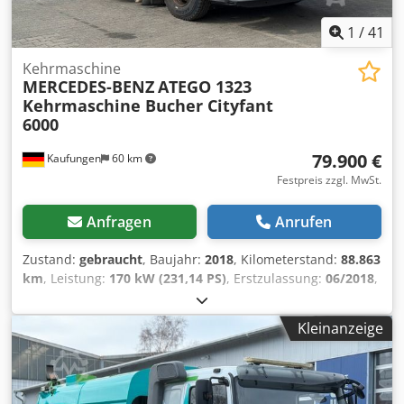
gebrauchtes Fahrzeug in Zahlung. Finanzierung direkt bei
uns im Hause möglich. GOLEC NUTZFAHRZEUGE GMBH Wir
1
/
41
sprechen: Deutsch, English, Spanish, Polnisch, Ukrainisch,
Kehrmaschine
Russisch, Bulgarisch. ----.
MERCEDES-BENZ
ATEGO 1323
Kehrmaschine Bucher Cityfant
6000
79.900 €
Kaufungen
60 km
Festpreis zzgl. MwSt.
Anfragen
Anrufen
Zustand:
gebraucht
, Baujahr:
2018
, Kilometerstand:
88.863
km
, Leistung:
170 kW (231,14 PS)
, Erstzulassung:
06/2018
,
Gesamtgewicht:
15.000 kg
, Kraftstofftyp:
Diesel
, Farbe:
Weiß
, Achsen-Konfiguration:
2 Achsen
, nächste Prüfung
Kleinanzeige
(TÜV):
08/2028
, Getriebetyp:
mechanisch
, Emissionsklasse:
Euro6
, Laderaumvolumen:
6 m³
, Ausstattung:
ABS,
Klimaanlage
, Interne Fahrzeugnr.: G400141 Ab sofort zur
Verfügung auf unserem Hof in Kaufungen Mehr INFO