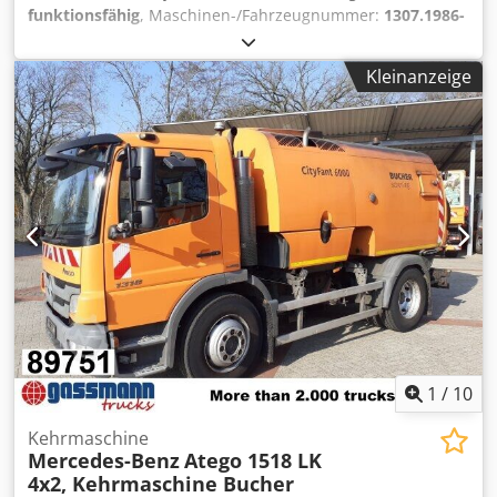
MAN HydroDrive, Getriebe ZF 12TX 2826 OD MAN TipMatic,
funktionsfähig
, Maschinen-/Fahrzeugnummer:
1307.1986-
MAn Brakematic, Nachlaufachse NOL-08 gelenkt und
2025/17-047
, Leergewicht:
1.580 kg
, Nutzvolumen des
liftbar, L-Fahrerhaus, Eberspächer Zusatzheizung,
Behälters:
240 l
, Wassertankkapazität:
200 l
, Die Maschine
Feinstaub- und pollenfilter, KSM-Modul, Flammstartanlage,
Kleinanzeige
ist unbenutzt! Die Maschine befindet sich in einer großen
Belüftung für HA und Getriebe, ABS, ASR, ESP,
Holzkiste! TECHNISCHE DETAILS Abfallbehältervolumen:
Scheibenbremse an Vorder- und Hinterachse, LED-
240 l Wassertankvolumen: 200 l Reinigungsweite: 1.900 -
Tagfahrlicht, Ambeintebeleuchtung, TollCollect
2.100 mm Djdezr D S Eopfx Albsck
Vorrüstung, MAN-Sound-System, MAn Media Paket
Hauptbürstenmotorleistung: 2 × 800 W
Navigation Plus, Lane-Guard-System, 1x Liege, Anfahrhilfe,
Seitenbürstenmotorleistung: 4 × 90 W
Kühlbox, Nebenantrieb NH/4C ohne Flansch. Djdpfx Ajzn N
Saugturbinenmotorleistung: 2 × 50 W Fahrmotorleistung:
Svelbeck Passender abrollbarer Salzstreuer -9231- und
500 W Filterrüttlermotorleistung: 2 × 50 W Steigfähigkeit:
passender Schneepflug -9983- gegen Aufpreis erhältlich!
25 % Anti-Rutsch-Kontrolle: Ja MASCHINEN-DETAILS
ZUBEHÖRANGABEN OHNE GEWÄHR, Änderungen,
Batteriespannung: 48 V Batteriekapazität: 300 Ah
Zwischenverkauf und Irrtümer vorbehalten! - .
Betriebsdauer: 4–6 h Ladezeit: ca. 6,5 h Gewicht: 1.580 kg
AUSSTATTUNG Spiegel Ventilator Rückfahrkamera
Hochdruckreiniger Not-Aus-Schalter Werkzeugbox
Beleuchtung Fahrtrichtungsanzeiger Luftbereifung
1
/
10
Kehrmaschine
Mercedes-Benz
Atego 1518 LK
4x2, Kehrmaschine Bucher