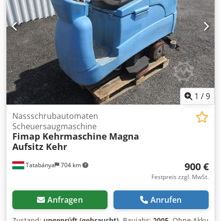
1
/
9
Nassschrubautomaten
Scheuersaugmaschine
Fimap Kehrmaschine
Magna
Aufsitz Kehr
900 €
Tatabánya
704 km
Festpreis zzgl. MwSt.
Anfragen
Anrufen
Zustand:
ungeprüft (gebraucht)
, Baujahr:
2005
, Ohne Akku