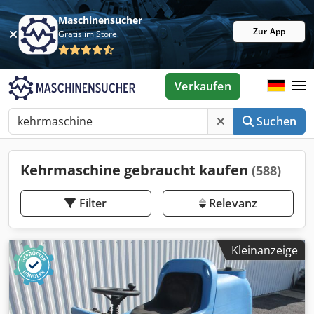
Maschinensucher
Zur App
Gratis im Store
Verkaufen
Suchen
Kehrmaschine gebraucht kaufen
(588)
Filter
Relevanz
Kleinanzeige