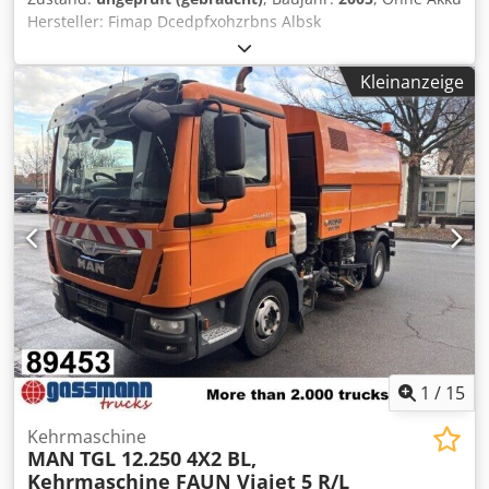
Hersteller: Fimap Dcedpfxohzrbns Albsk
Kleinanzeige
1
/
15
Kehrmaschine
MAN
TGL 12.250 4X2 BL,
Kehrmaschine FAUN Viajet 5 R/L