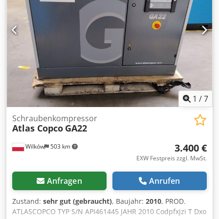
Gewicht 616 kg Motor mit internen Permanentmagneten
(IPM) Kompressionselement Direktantrieb Innovativer
Lüfter Abscheider/Ölfilter mit robuster Konstruktion
Elektronisches Wasserablassventil ohne Druckluftverluste
Steuerung Elektronikon Einlassventil VSD-Modul
Herstellercode: 8153336470 Wenn Sie sich nicht sicher
sind, ob das Gerät das Richtige für Sie ist oder nicht den
richtigen Kompressor gefunden haben, RUFEN SIE AN! Wir
beraten Sie gerne bei der Auswahl des richtigen Geräts.
Wir laden Sie ein, sich mit unserem gesamten Angebot
1
/
7
vertraut zu machen.
Schraubenkompressor
Atlas Copco
GA22
3.400 €
Wilków
503 km
EXW Festpreis zzgl. MwSt.
Anfragen
Anrufen
Zustand:
sehr gut (gebraucht)
, Baujahr:
2010
, PROD.
ATLASCOPCO TYP S/N API461445 JAHR 2010 Codpfxjzi T Dxo