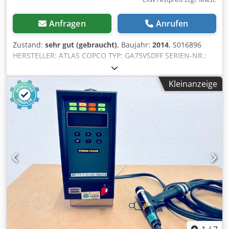
Anfragen
Anrufen
Zustand:
sehr gut (gebraucht)
, Baujahr:
2014
, S016896
HERSTELLER: ATLAS COPCO TYP: GA75VSDFF SERIEN-NR.:
API668061 JAHR: 2014 Credpfx Aezi Dbhedief LEISTUNG
(kW): 75 FÖRDERLEISTUNG (m³/min): 15,09 DRUCK (bar):
Kleinanzeige
12,75 BETRIEBSSTUNDEN (BETRIEB/GESAMT):
FREQUENZUMRICHTER: ja INTEGRIERTER TROCKNER: ja,
R410a, 1,1 kg KÜHLER: nein KÜHLUNG (LUFT/WASSER): Luft
AN TANK: nein DOKUMENTE: nein NEU/GEBRAUCHT:
GEBRAUCHT