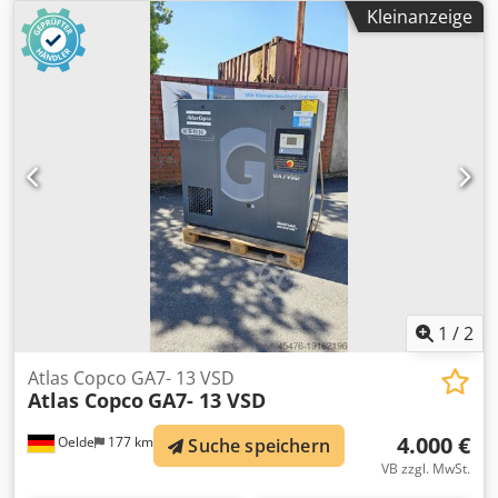
verdrahtete Kompaktanlage, einstufig öleingespritzt
Kleinanzeige
verdichtend, luftgekühlt, schallgedämpft. Enddruck:
10,00bar Motorleistung: 11,00kW Liefermenge: 1,44m³/min
1
/
2
Atlas Copco GA7- 13 VSD
Atlas Copco
GA7- 13 VSD
4.000 €
Oelde
177 km
Suche speichern
VB zzgl. MwSt.