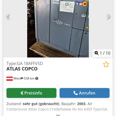
1
/
10
Type:GA 18AFFVSD
ATLAS COPCO
Wien
538 km
Preisinfo
Anrufen
Zustand:
sehr gut (gebraucht)
, Baujahr:
2003
, Air
Compressor Atlas Copco Crodpfxeww Nv No Adijf Type:GA
18AFFVSD Bj 2003