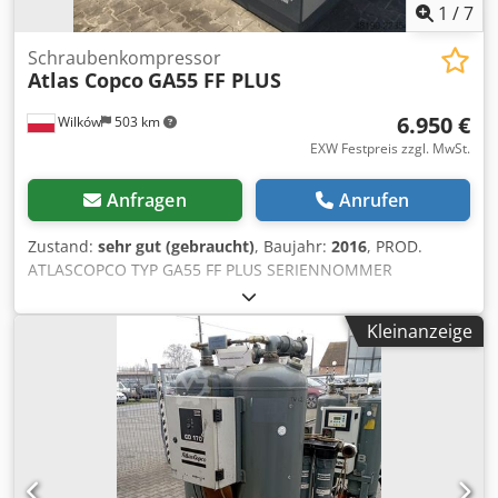
1
/
7
Schraubenkompressor
Atlas Copco
GA55 FF PLUS
6.950 €
Wilków
503 km
EXW Festpreis zzgl. MwSt.
Anfragen
Anrufen
Zustand:
sehr gut (gebraucht)
, Baujahr:
2016
, PROD.
ATLASCOPCO TYP GA55 FF PLUS SERIENNOMMER
API623768 JAHR 2016 LEISTUNG (kW) 55
FÖRDERVERMÖGEN (m³/min) 10,44 DRUCK (bar) 8,25
Kleinanzeige
BETRIEBSSTUNDEN (IST/GESAMT) FREQUENZUMRICHTER
nein INTEGRIERTER TROCKNER ja, R410a, 1,05 kg
WÄRMETAUSCHER nein GEKÜHLT (LUFT/WASSER) Luft AN
TANK nein DOKUMENTE nein ANSCHLÜSSE 2
NEU/GEBRAUCHT GEBRAUCHT Crodpfx Adezmhtcjijf