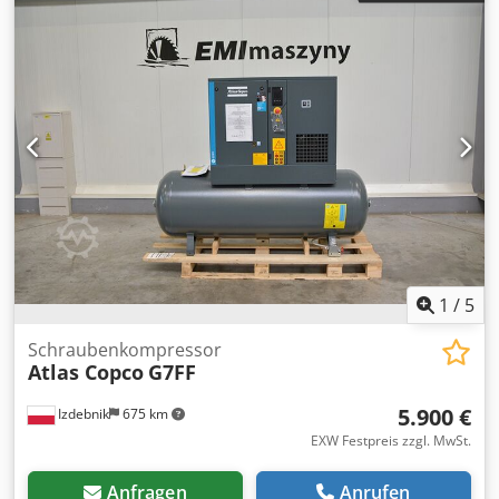
1
/
5
Schraubenkompressor
Atlas Copco
G7FF
5.900 €
Izdebnik
675 km
EXW Festpreis zzgl. MwSt.
Anfragen
Anrufen