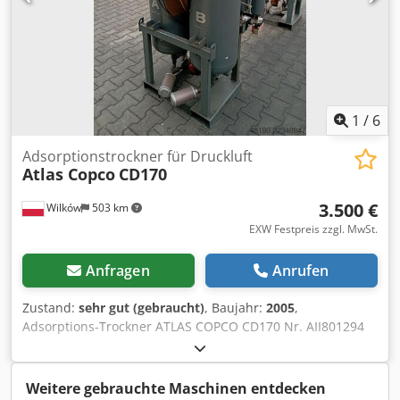
1
/
6
Adsorptionstrockner für Druckluft
Atlas Copco
CD170
3.500 €
Wilków
503 km
EXW Festpreis zzgl. MwSt.
Anfragen
Anrufen
Zustand:
sehr gut (gebraucht)
, Baujahr:
2005
,
Adsorptions-Trockner ATLAS COPCO CD170 Nr. AII801294
S014387 11 bar Csdpfxozl Uhds Adijrf Baujahr 2005 6,12
m³/min NEUES GEBLÄSE!
Weitere gebrauchte Maschinen entdecken