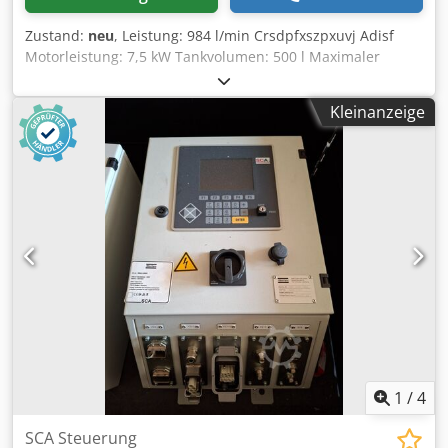
Zustand:
neu
, Leistung: 984 l/min Crsdpfxszpxuvj Adisf
Motorleistung: 7,5 kW Tankvolumen: 500 l Maximaler
Betriebsdruck: 10,0 atm Integrierter Kältetrockner
Elektronische Einstellung der Kompressorparameter
Kleinanzeige
Schalldämmte Kabine (nur 67 dB) Entspricht den CE-
Normen Baujahr 2025, NEU
1
/
4
SCA Steuerung