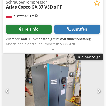
Schraubenkompressor
Atlas Copco
GA 37 VSD s FF
Wilków
503 km
Preisinfo
Anrufen
Zustand:
neu
, Funktionsfähigkeit:
voll funktionsfähig
,
Maschinen-/Fahrzeugnummer:
8153336470
,
Gesamtgewicht:
616 kg
, Volumenstrom:
399 m³/h
, Druck
(min.):
4 bar
, Druck (max.):
13 bar
, Geräuschpegel:
67 dB
,
Kleinanzeige
Art der Kühlung:
Luft
, Ausstattung:
Dokumentation/Handbuch, Kältetrockner, Typenschild
vorhanden
, Wir sind seit über 20 Jahren auf die
Druckluftbranche spezialisiert. Professioneller Service und
hochwertige, markterprobte Produkte garantieren eine
erfolgreiche Zusammenarbeit. Wir bieten Ihnen den neuen
Schraubenkompressor Atlas Copco GA37VSDs FF
(drehzahlgeregelt mit integriertem Trockner). Die
Maschine ist mit einem Frequenzumrichter ausgestattet
und basiert auf modernsten Technologien. Dies führt zu