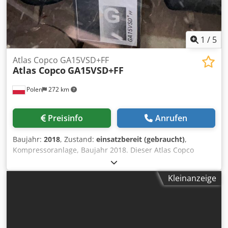
1
/
5
Atlas Copco GA15VSD+FF
Atlas Copco
GA15VSD+FF
Polen
272 km
Preisinfo
Anrufen
Baujahr:
2018
, Zustand:
einsatzbereit (gebraucht)
,
Kompressoranlage, Baujahr 2018. Dieser Atlas Copco
GA15VSD+FF verfügt über eine Motorleistung von 15 kW
und arbeitet mit einem Druck von 12,75 bar. Er ist mit
Kleinanzeige
einem 1.000-Liter-Tank ausgestattet und eignet sich somit
für vielfältige Einsatzzwecke. Wenn Sie auf der Suche nach
einer hochwertigen Druckluftlösung sind, sollten Sie die
von uns zum Verkauf angebotene Atlas Copco GA15VSD+FF
in Betracht ziehen. Kontaktieren Sie uns für weitere