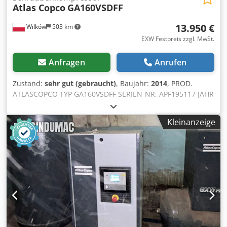
Atlas Copco
GA160VSDFF
13.950 €
Wilków
503 km
EXW Festpreis zzgl. MwSt.
Anfragen
Anrufen
Zustand:
sehr gut (gebraucht)
, Baujahr:
2014
, PROD.
ATLASCOPCO TYP GA160VSDFF SERIEN-NR. APF195117 JAHR
2014 LEISTUNG (kW) 186 FÖRDERRATE (m³/min) 4,82-26,70
DRUCK (bar) 8,3 BETRIEBSSTUNDEN (AKTUELL/GESAMT)
Kleinanzeige
67773 Codpfxezl S Sme Adisrf FREQUENZUMRICHTER ja
INTEGRIERTER TROCKNER ja WÄRMETAUSCHER nein
GEKÜHLT (LUFT/WASSER) Luft AM BEHÄLTER nein
DOKUMENTE nein ANSCHLÜSSE 3 NEU/GEBRAUCHT
GEBRAUCHT