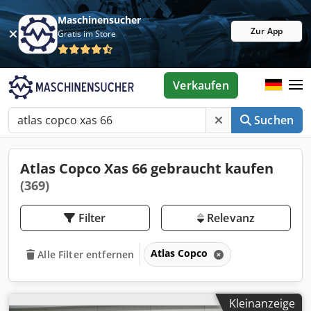
Maschinensucher
Zur App
Gratis im Store
Verkaufen
Suchen
Atlas Copco Xas 66 gebraucht kaufen
(369)
Filter
Relevanz
Atlas Copco
Alle Filter entfernen
Kleinanzeige