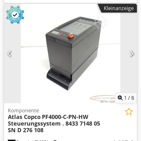
Drehzahlgeregelt (Frequenzumrichter) Motor: 11 kW
Kleinanzeige
Leistung: 1,95 m³/min Druck: 13 bar Baujahr: 2016
Betriebsstunden: 9270 Csdpfeytyh Hjx Adiorf
1
/
8
Komponente
Atlas Copco
PF4000-C-PN-HW
Steuerungssystem . 8433 7148 05
SN D 276 108