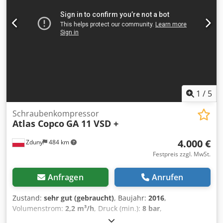
Informationen. • Motorleistung: 15 kW Cjdpfjzdi Snsx Adisrf
• Druck: 12,75 bar Zusatzausstattung • Inklusive 1.000-
Liter-Tank
1
/
5
Schraubenkompressor
Atlas Copco
GA 11 VSD +
4.000 €
Zduny
484 km
Festpreis zzgl. MwSt.
Anfragen
Anrufen
Zustand:
sehr gut (gebraucht)
, Baujahr:
2016
,
Volumenstrom:
2,2 m³/h
, Druck (min.):
8 bar
,
Schraubenkompressor ATLAS COPCO GA 11 VSD +