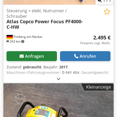
1
/
7
Steuerung + elekt. Nutrunner /
Schrauber
Atlas Copco
Power Focus PF4000-
C-HW
2.495 €
Freiberg am Neckar
263 km
Festpreis zzgl. MwSt.
Anfragen
Anrufen
Zustand:
gebraucht
, Baujahr:
2017
,
Maschinen-/Fahrzeugnummer:
D 941 454
, Gesamtgewicht:
16 kg
, Eingangsfrequenz:
50 Hz
, Der Atlas Copco Power
Focus PF4000-C-HW ist die ideale Lösung für präzise und
Kleinanzeige
effiziente Schraubverbindungen in der Industrie. Crodpfx
Aoulaxzediof Wir bieten dieses gebrauchte Steuergerät
zusammen mit der dazu passenden Schraubverbindung
ETP ST32-10-I06. Technische Spezifikationen: Modell
Steuergerät: Power Focus PF4000-C-HW, Baujahr: 2017
Modell Schrauber: ETP ST32-10-I06, Baujahr: 2022