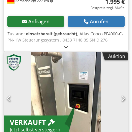
1.995 €
Remscheid
227 km
Festpreis zzgl. MwSt.
Anfragen
Anrufen
Zustand:
einsatzbereit (gebraucht)
, Atlas Copco PF4000-C-
PN-HW Steuerungssystem . 8433 7148 05 SN D 276
108,gebraucht, geringe Gebrauchsspuren, 100%
funktionsfähig, Lieferumfang gem. Fotos Cedpfx Adsrv Nz
Auktion
Aeiorf
VERKAUFT
Jetzt selbst versteigern!