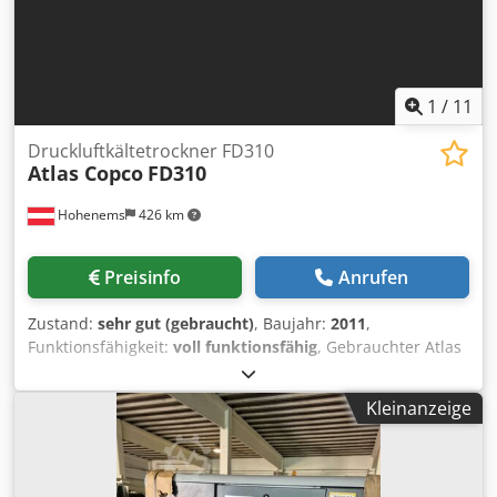
Keine Risse, kein Spiel. Das Gerät stammt aus
industriellem Rückbau. Einsatzbereiche: • Produktion •
Industriemontage • Fertigungslinien • Professionelle
Werkstätten Ideale Alternative zu Neugeräten – deutlich
geringere Kosten bei gleichbleibender Atlas Copco
1
/
11
Qualität.
Druckluftkältetrockner FD310
Atlas Copco
FD310
Hohenems
426 km
Preisinfo
Anrufen
Zustand:
sehr gut (gebraucht)
, Baujahr:
2011
,
Funktionsfähigkeit:
voll funktionsfähig
, Gebrauchter Atlas
Copco FD310 Kältetrockner Credpeym Ub Uefx Adiof 18.60
m3/min 14 bar Baujahr 2011
Kleinanzeige