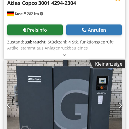
Atlas Copco
3001 4294-2304
Kusel
282 km
Preisinfo
Anrufen
Zustand:
gebraucht
, Stückzahl: 4 Stk. funktionsgeprüft;
Artikel stammt aus Anlagenrückbau eines
Automobilzulieferes 3001 4294-2304 Atlas Copco
Hersteller: Atlas Copco Modell: 3001 4294-2304
Kleinanzeige
Komponente von Atlas Copco, Teil einer SCA-Steuerungs-
oder Verbindungseinheit für industrielle Anwendungen.
Cedpfx Ajzfi Tuodisrf Verwendet in automatisierten
Produktionsumgebungen, insbesondere in der Klebe- und
Dosiertechnik. Ideal für Ersatz, Wartung oder
Systemerweiterung in bestehenden Atlas-Copco-Anlagen.