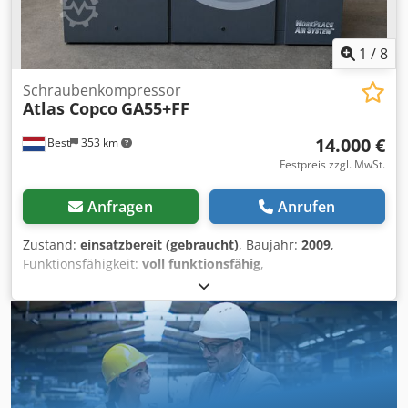
1
/
8
Schraubenkompressor
Atlas Copco
GA55+FF
14.000 €
Best
353 km
Festpreis zzgl. MwSt.
Anfragen
Anrufen
Zustand:
einsatzbereit (gebraucht)
, Baujahr:
2009
,
Funktionsfähigkeit:
voll funktionsfähig
,
Maschinen-/Fahrzeugnummer:
API607459
,
Gesamtgewicht:
1.580 kg
, Leistung:
55 kW (74,78 PS)
,
Volumenstrom:
637,2 m³/h
, Betriebsdruck:
7 bar
, Druck
(max.):
7,3 bar
, Art der Kühlung:
Luft
, Ausstattung:
Kältetrockner
, Atlas Copco GA55+ FF
Schraubenkompressor – 55 kW – Baujahr 2009 Zum
Verkauf angeboten: gepflegter Atlas Copco GA55+ FF