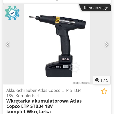
König Baumaschinen GmbH, Einbeck. Zustand & Hinweise:
Kleinanzeige
- Zustand: Gebraucht aus Vermietung, regelmäßig
gewartet Crsdpfxoy Aa Hij Adisf - Funktion: Voll
funktionsfähig - Das Produktbild zeigt ein vergleichbares
Gerät im Neuzustand — der tatsächliche Zustand weicht
entsprechend der Nutzungsdauer ab - Besichtigung in
37574 Einbeck nach Vereinbarung möglich Preis 2.400 EUR
zzgl. MwSt. | EXW Einbeck | Lieferung auf Anfrage
1
/
9
Akku-Schrauber Atlas Copco ETP STB34
18V, Komplettset
Wkrętarka akumulatorowa Atlas
Copco ETP STB34 18V
komplet
Wkrętarka