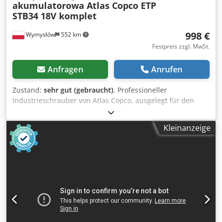
akumulatorowa Atlas Copco ETP
STB34 18V komplet
998 €
Wymysłów
552 km
Festpreis zzgl. MwSt.
Anfragen
Anrufen
Zustand:
sehr gut (gebraucht)
, Professioneller
Industrieschrauber von Atlas Copco, ausgelegt für den
Dauerbetrieb in Montagelinien und
Produktionsanwendungen. Industrielle Gerätekategorie –
Kleinanzeige
kein Discounter-Produkt. Daten und Informationen: •
Modell: ETP STB34-06-106 • Versorgung: 18V DC •
Herstellungsland: Schweden • Baujahr: 2021 •
Ergonomisches, gut ausbalanciertes Design • Für präzise
Montagearbeiten und Serienfertigung ausgelegt
Lieferumfang: • Akku-Schrauber Atlas Copco • 2x 18V Akku
Atlas Copco • Atlas Copco Ladegerät • Alles wie auf den
Fotos abgebildet Csdpfx Adsyc Rvasiorf Zustand:
Gebraucht, funktionsfähig, normale Gebrauchsspuren.