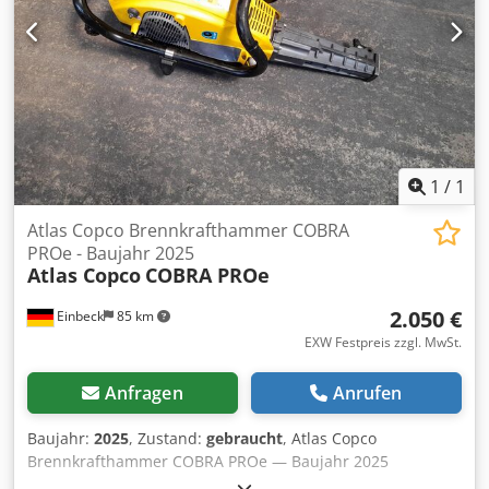
Spannungsversorgung: 200-240 V/ (50-60 Hz)
Leistungsaufnahme (W): 320 W maximale
Betriebstemperatur: +40,0° C minimale
Betriebstemperatur: +5,0° C Frequenz: 50-60 Hz Weitere
Details siehe Typenschildern auf Steuergerät und
Schrauber auf den entsprechenden Bildern.
1
/
1
Atlas Copco Brennkrafthammer COBRA
PROe - Baujahr 2025
Atlas Copco
COBRA PROe
2.050 €
Einbeck
85 km
EXW Festpreis zzgl. MwSt.
Anfragen
Anrufen
Baujahr:
2025
, Zustand:
gebraucht
, Atlas Copco
Brennkrafthammer COBRA PROe — Baujahr 2025
Gebraucht aus dem professionellen Mietpark der Kurt