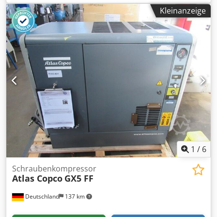
Leistung: 10,50 m³/min; Betriebsdruck: 12 bar; Baujahr:
Kleinanzeige
2015; Credpszk Amxsfx Adijf Motor: DEUTZ, 104 kW
Betriebsstunden: 2016 h Der Kompressor ist voll
funktionsfähig, einsatzbereit und wird mit Garantie
geliefert. Nettopreis: 109.500 PLN Bruttopreis: 134.685 PLN
Die Maschine wurde in einwandfreiem Zustand importiert
und verfügt über alle erforderlichen Dokumente zur
Registrierung. Unten finden Sie Links zu Videos.
1
/
6
Schraubenkompressor
Atlas Copco
GX5 FF
Deutschland
137 km