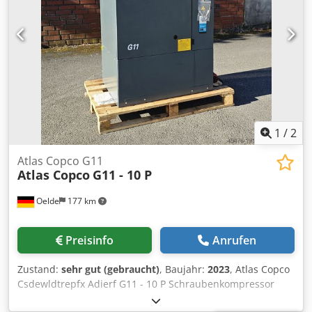
1
/
2
Atlas Copco G11
Atlas Copco
G11 - 10 P
Oelde
177 km
Preisinfo
Anrufen
Zustand:
sehr gut (gebraucht)
, Baujahr:
2023
, Atlas Copco
Csdewldtrepfx Adierf G11 - 10 P Schraubenkompressor
Vollautomatische, intern komplett verrohrte und