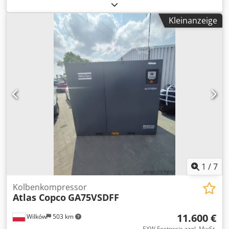
Adierf LEISTUNG (kW) 22 FÖRDERRATE (m³/min) 3,61
DRUCK (bar) 7,5 BETRIEBSSTUNDEN (IST/GESAMT)
Kleinanzeige
FREQUENZUMRICHTER nein INTEGRIERTER TROCKNER nein
WÄRMETAUSCHER nein GEKÜHLT (MIT/MIT WASSER) Luft
AUF DEM TANK nein DOKUMENTE nein ANSCHLUSS 1 1/4
NEU/GEBRAUCHT GEBRAUCHT
1
/
7
Kolbenkompressor
Atlas Copco
GA75VSDFF
11.600 €
Wilków
503 km
EXW Festpreis zzgl. MwSt.