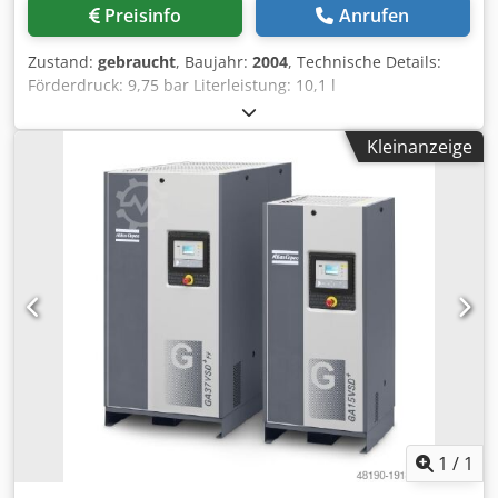
Preisinfo
Anrufen
Zustand:
gebraucht
, Baujahr:
2004
, Technische Details:
Förderdruck: 9,75 bar Literleistung: 10,1 l
Gesamtleistungsbedarf: 5,5 kW Volumenstrom: 10,1
m³/min. Betriebsstunden: 26071 h Motordrehzahlen:: 3000
Kleinanzeige
U/min. Schutzart: CE 0038 Maschinengewicht ca.: 310 kg
Crjdpfx Adou Szlueiof Abmessungen L x B x H: 1,2 x 0,6 x
1,0 m Kondensatabscheider eingebaut. Einschränkung:
Überlastventil schaltet nicht automatisch ab. Verkauf wie
steht. *
1
/
1