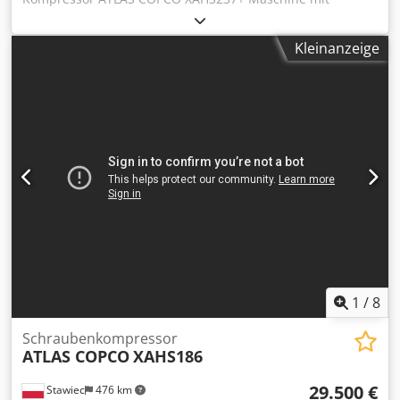
Nachkühler nach Komplettservice Codpsx Iffhefx Am Hjrf
Technische Daten: Leistung: 14,20 m3/min; Betriebsdruck:
Kleinanzeige
12 bar; Baujahr: 2017; Motor: MERCEDES MTU;
Betriebsstunden: 4910 h; Kompressor voll funktionsfähig,
einsatzbereit, mit Garantie Nettopreis: 175.500 PLN
Bruttopreis: 215.865 PLN Maschine importiert im idealen
Zustand
1
/
8
Schraubenkompressor
ATLAS COPCO
XAHS186
29.500 €
Stawiec
476 km