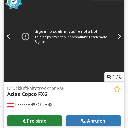
Gerne nehmen wir Ihr Fahrzeug in Zahlung. Finanzierung /
Leasing auch ohne Anzahlung möglich! Sie haben noch
Fragen? Wir beraten Sie gern!
1
/
8
Druckluftkältetrockner FX6
Atlas Copco
FX6
Hohenems
426 km
Preisinfo
Anrufen