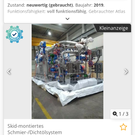
Zustand:
neuwertig (gebraucht)
, Baujahr:
2019
,
Funktionsfähigkeit:
voll funktionsfähig
, Gebrauchter Atlas
Copco FX6 Kältetrockner Credezrtbijpfx Am Hef 2,34
m3/min 14 bar Baujahr: 2019
Kleinanzeige
1
/
3
Skid-montiertes
Schmier-/Dichtölsystem