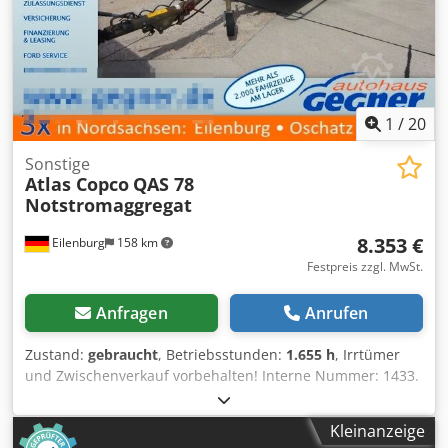
1
/
20
Sonstige
Atlas Copco
QAS 78
Notstromaggregat
8.353 €
Eilenburg
158 km
Festpreis zzgl. MwSt.
Anfragen
Anrufen
Zustand:
gebraucht
, Betriebsstunden:
1.655 h
, Irrtümer
und Zwischenverkauf vorbehalten! Interne Nummer: 1433.
PERKINS-Motor Credpjzp Avkjfx Am Hef Das Fahrzeug ist
unaufbereitet! Bundesweite Anlieferung gegen Aufpreis
Kleinanzeige
möglich. Irrtümer und Zwischenverkauf vorbehalten.