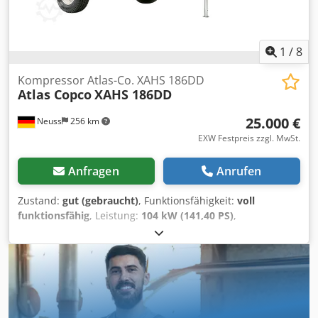
1
/
8
Kompressor Atlas-Co. XAHS 186DD
Atlas Copco
XAHS 186DD
25.000 €
Neuss
256 km
EXW Festpreis zzgl. MwSt.
Anfragen
Anrufen
Zustand:
gut (gebraucht)
, Funktionsfähigkeit:
voll
funktionsfähig
, Leistung:
104 kW (141,40 PS)
,
Gesamtgewicht:
1.890 kg
, Kraftstofftyp:
Diesel
, Farbe:
Gelb
,
Baujahr:
2016
, Betriebsstunden:
3.735 h
, Betriebsdruck:
12
bar
, Maschinen-/Fahrzeugnummer:
APP402997
, -
Rückschlagventil eingebaut Credpfx Ameu A Tq Hj Hef -
Karosserie mit Pulverbeschichtung - Höhenverstellbare
Zugvorrichtung mit LKW-DIN-Zugöse oder PKW-