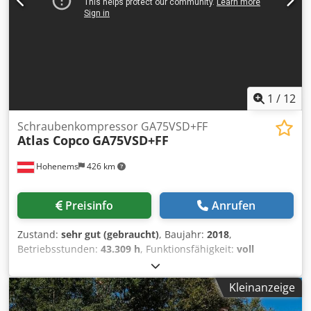
erhalten.
1
/
12
Schraubenkompressor GA75VSD+FF
Atlas Copco
GA75VSD+FF
Hohenems
426 km
Preisinfo
Anrufen
Zustand:
sehr gut (gebraucht)
, Baujahr:
2018
,
Betriebsstunden:
43.309 h
, Funktionsfähigkeit:
voll
funktionsfähig
, Schraubenkompressor Atlas Copco
GA75VSD+FF Umrichter und Trockner integriert 75 kW
Kleinanzeige
12.75 bar Codpfx Ajzp Urwem Horf 15.50 m3/min Baujahr:
2018 Betriebsstunden: 43.309