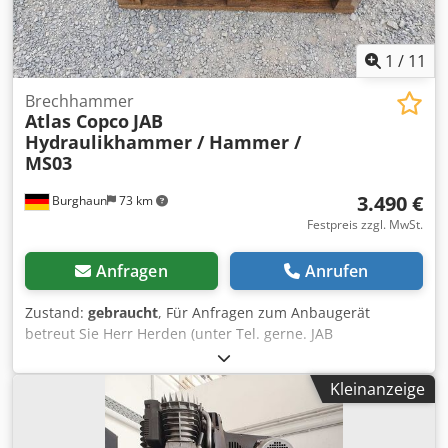
Endverbraucher erforderlich. Die Formulare für die
BPDDC- und EUS-Überprüfung können von der Website
heruntergeladen werden.
1
/
11
Brechhammer
Atlas Copco
JAB
Hydraulikhammer / Hammer /
MS03
3.490 €
Burghaun
73 km
Festpreis zzgl. MwSt.
Anfragen
Anrufen
Zustand:
gebraucht
, Für Anfragen zum Anbaugerät
betreut Sie Herr Herden (unter Tel. gerne. JAB
Hydraulikhammer / Hammer / MS03 / lagernd & sofort
verfügbar Preis: 3.490,00 € netto / 4.153,10 € brutto -
Kleinanzeige
Gewicht (kg): 336 - Länge mit Meißel (mm): 1.500 -
Meisseldurchmesser (mm): 70 Ausstattung: - inkl. MS03
Adapterplatte Viele weitere Adapterplatten (MS01 / MS03 /