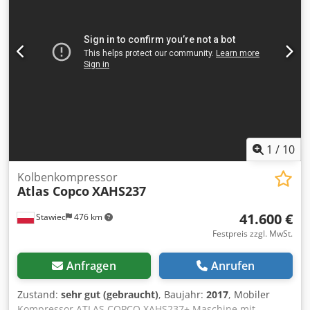
funktionsfähig, einsatzbereit, mit Garantie Maschine
importiert im einwandfreien Zustand!!!
1
/
10
Kolbenkompressor
Atlas Copco
XAHS237
41.600 €
Stawiec
476 km
Festpreis zzgl. MwSt.
Anfragen
Anrufen
Zustand:
sehr gut (gebraucht)
, Baujahr:
2017
, Mobiler
Kompressor ATLAS COPCO XAHS237+ Maschine mit