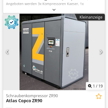
JW10GC = Weitere Informationen = Verwendungszweck:
Angeboten werden 3x Kompressoren Kaeser, 1x
Bauwesen Leergewicht: 336 kg Wenden Sie sich an Marius
Kompressor Gieb, 1x Kompressor Atlas Copco und ein
Herden, um weitere Informationen zu erhalten.
Druckbehälter Maschinen- und Behälterbau. 1)
Kleinanzeige
Kompressor Gieb, 750/250-11, Baujahr: 2005, max.
Betriebsdruck: 11bar, Ansaugleistung: 750l/min,
Leistungsbedarf: 4,0kW. 2) 3x Kompressoren Kaeser EPC
630-150, Baujahr: 1995, max. Betriebsdruck: 10bar,
Hubvolumenstrom: 630l/min, Motorleistung: 3,0kW. 3)
Kompressor Atlas Copco LT mit Schallhaube,
Betriebsdruck: 15bar. 6) Druckbehälter Maschinen- und
Behälterbau, Volumen: 350l, Baujahr: 1997, max.
Betriebsdruck: 16bar, Temperaturbereich: -10°C bis +50°C.
Eine Besichtigung vor Ort ist möglich. Codpfezmh Uajx Am
Hjrf
1
/
19
Schraubenkompressor ZR90
Atlas Copco
ZR90