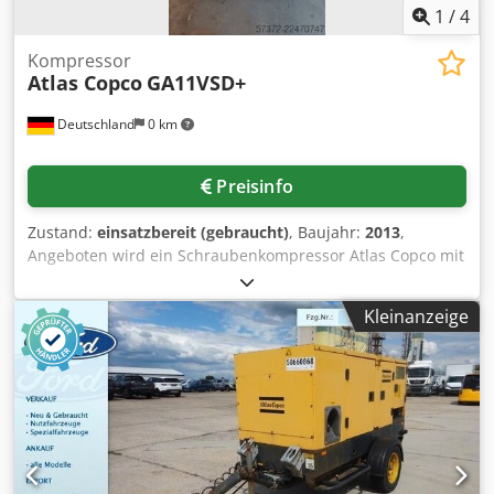
1
/
4
Kompressor
Atlas Copco
GA11VSD+
Deutschland
0 km
Preisinfo
Zustand:
einsatzbereit (gebraucht)
, Baujahr:
2013
,
Angeboten wird ein Schraubenkompressor Atlas Copco mit
integriertem Kältetrockner. Leistung: 11kW,
Motordrehzahl: 7700U/min, Betriebsdruck: 12,75bar,
Kleinanzeige
Kapazität: 32l/s, drehzahlgeregelt, Betriebsstunden:
9035h, Gewicht: 271kg. Eine Besichtigung vor Ort ist
möglich. Crjdpfx Aozq Ec Nom Hof