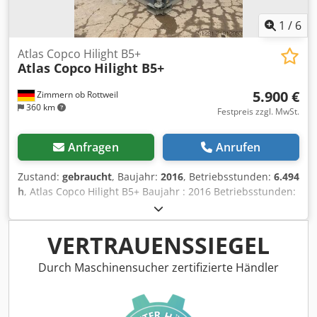
1
/
6
Atlas Copco Hilight B5+
Atlas Copco
Hilight B5+
5.900 €
Zimmern ob Rottweil
360 km
Festpreis zzgl. MwSt.
Anfragen
Anrufen
Zustand:
gebraucht
, Baujahr:
2016
, Betriebsstunden:
6.494
h
, Atlas Copco Hilight B5+ Baujahr : 2016 Betriebsstunden:
6.494 Std. LED-Beleuchtung: 4 × 350 W Lichtabdeckung: bis
zu 5.000 m² Gewicht: 981 kg Cjdpfx Amey R Atzo Horf
VERTRAUENSSIEGEL
Durch Maschinensucher zertifizierte Händler