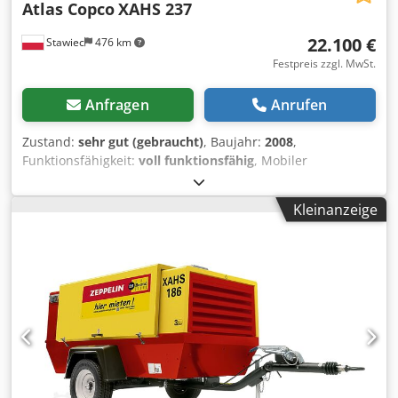
Atlas Copco
XAHS 237
22.100 €
Stawiec
476 km
Festpreis zzgl. MwSt.
Anfragen
Anrufen
Zustand:
sehr gut (gebraucht)
, Baujahr:
2008
,
Funktionsfähigkeit:
voll funktionsfähig
, Mobiler
Kompressor ATLAS COPCO XAHS237, Maschine mit
Endkühler, nach vollständiger Wartung Technische Daten:
Kleinanzeige
Leistung: 14,20 m³/min; Betriebsdruck: 12 bar; Baujahr:
2008; Motor: CAT6.6 Betriebsstunden: 2969 h Credpfx
Aezna U Ijm Hef Kompressor ist voll funktionsfähig,
einsatzbereit, mit Garantie Nettopreis: 95.500 PLN
Bruttopreis: 117.465 PLN Maschine in einwandfreiem
Zustand importiert. Unten finden Sie Links zu Videos.