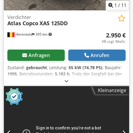
1
/
11
Verdichter
Atlas Copco
XAS 125DD
2.950 €
Herentals
395 km
VB zzgl. MwSt.
Anfragen
Anrufen
Zustand:
gebraucht
, Leistung:
55 kW (74,78 PS)
, Baujahr:
1995
, Betriebsstunden:
5.182 h
, Trotz der Sorgfalt bei der
korrekten Eingabe der Daten können wir nicht für
eventuelle Fehler in dieser Anzeige verantwortlich
Kleinanzeige
gemacht werden. Bilden können von der Realität
abweichen TLD Trucks & Vans BV Wolfstee 44 Cjdszr
Uxvspfx Am Horf B-2200 Herentals Belgie - Belgium -
Belgique Tel: Leemans Thierry Tel: Leemans Dino = Weitere
Informationen = Baujahr: 1995 Verwendungszweck:
Bauwesen Seriennummer: YA304706900245509 Wenden
Sie sich an Thierry Leemans, um weitere Informationen zu