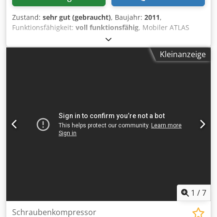
Zustand:
sehr gut (gebraucht)
, Baujahr:
2011
,
Funktionsfähigkeit:
voll funktionsfähig
, Mobiler ATLAS
COPCO XAHS237+ Kompressor mit Endkühler, nach
kompletter Wartung Technische Daten: Durchsatz: 14,20
Kleinanzeige
m³/min; Betriebsdruck: 12 Bar; Baujahr: 2011; Motor:
DEUTZ 6,1 Betriebsstunden: 1752 h Kompressor in
einwandfreiem Zustand, sofort einsatzbereit, mit Garantie
Nettopreis: 119.500 PLN Bruttopreis: 146.985 PLN
Maschine in einwandfreiem Zustand importiert
Cedpfeznba Eex Am Herf Unten finden Sie Links zu Videos.
1
/
7
Schraubenkompressor