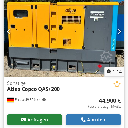
1
/
4
Sonstige
Atlas Copco
QAS+200
44.900 €
Passau
356 km
Festpreis zzgl. MwSt.
Anfragen
Anrufen