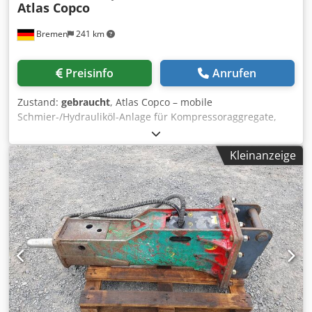
Atlas Copco
Bremen
241 km
Preisinfo
Anrufen
Zustand:
gebraucht
, Atlas Copco – mobile
Schmier-/Hydrauliköl-Anlage für Kompressoraggregate,
bestehend aus einem Basisbehälter/Tank mit Pumpen,
Filtern, Kühlern und einem Ventilblock. Inklusive
Kleinanzeige
Entleerungsbehälter sowie einer Auswahl an Ersatzteilen
und Dichtungen, wie in der untenstehenden, zum
Download bereitgestellten Liste aufgeführt. Crjdpfx
Amszmadmo Hjf Hinweis: Der Verkauf ist an die Bedingung
geknüpft, dass der Käufer innerhalb von 24 Stunden nach
Abschluss des vorläufigen Kaufvertrags eine
zufriedenstellende Überprüfung der
Geschäftspartnerschaft (Business Partner Due Diligence
Check, BPDDC) und ein Formular zur Erklärung des
Endverbrauchers (End User Statement, EUS) vorlegt. Falls
der Käufer nicht der Endverbraucher ist, ist dies für jeden