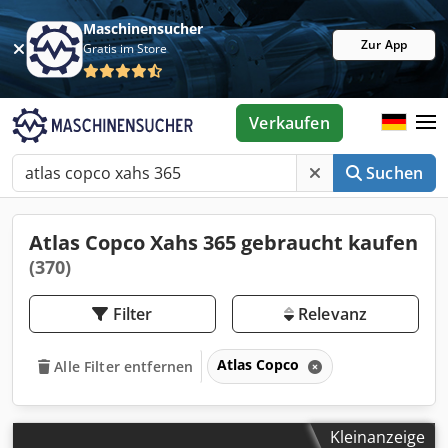
Maschinensucher
Zur App
Gratis im Store
Verkaufen
Suchen
Atlas Copco Xahs 365 gebraucht kaufen
(370)
Filter
Relevanz
Atlas Copco
Alle Filter entfernen
Kleinanzeige