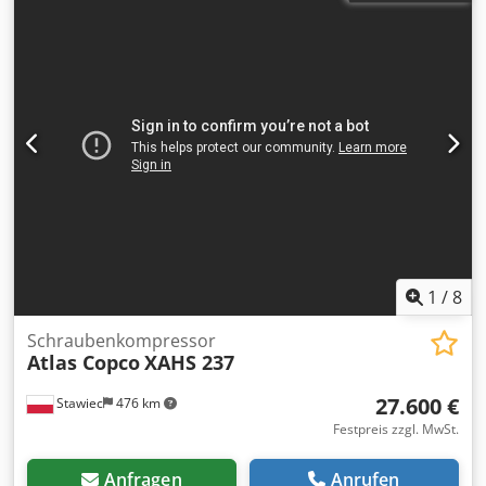
1
/
8
Schraubenkompressor
Atlas Copco
XAHS 237
27.600 €
Stawiec
476 km
Festpreis zzgl. MwSt.
Anfragen
Anrufen