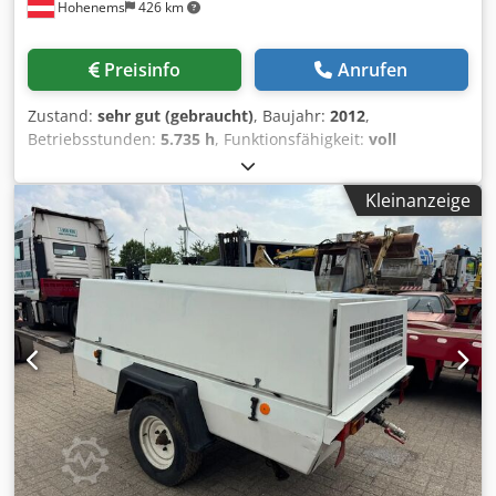
Hohenems
426 km
Preisinfo
Anrufen
Zustand:
sehr gut (gebraucht)
, Baujahr:
2012
,
Betriebsstunden:
5.735 h
, Funktionsfähigkeit:
voll
funktionsfähig
, Ölfreier Schraubenkompressor Atlas
Copco ZR90 90 kW 7.50 bar 14 m3/min Cedpfx Ajzqvvajm
Kleinanzeige
Herf Baujahr: 2012 Betriebsstunden: 5735