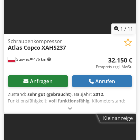
1
/
11
Schraubenkompressor
Atlas Copco
XAHS237
32.150 €
Stawiec
476 km
Festpreis zzgl. MwSt.
Anfragen
Anrufen
Zustand:
sehr gut (gebraucht)
, Baujahr:
2012
,
Funktionsfähigkeit:
voll funktionsfähig
, Kilometerstand:
3.101 km
, Mobiler Kompressor ATLAS COPCO XAHS237+
Maschine mit Nachkühler, nach vollständigem Service!!!
Kleinanzeige
Technische Daten: Leistung: 14,20 m³/min; Arbeitsdruck:
12 Bar; Baujahr: 2012; DEUTZ Motor Credewwigbopfx Am
Hof Betriebsstunden: 2048 Std Kompressor voll