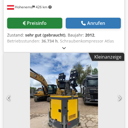
Hohenems
426 km
Preisinfo
Anrufen
Zustand:
sehr gut (gebraucht)
, Baujahr:
2012
,
Betriebsstunden:
36.734 h
, Schraubenkompressor Atlas
Copco GA55FF Crjdpfxjzphrws Am Hsf Trockner integriert
55 kW 9,80 bar 8,87 m3/min Baujahr: 2012
Kleinanzeige
Betriebsstunden: 36.734