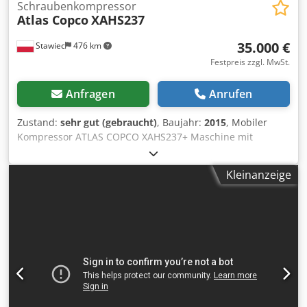
Schraubenkompressor
Atlas Copco
XAHS237
35.000 €
Stawiec
476 km
Festpreis zzgl. MwSt.
Anfragen
Anrufen
Zustand:
sehr gut (gebraucht)
, Baujahr:
2015
, Mobiler
Kompressor ATLAS COPCO XAHS237+ Maschine mit
Nachkühler nach Komplettservice Technische Daten:
Leistung: 14,20 m3/min; Betriebsdruck: 12 bar; Baujahr:
Kleinanzeige
2015; Motor: DEUTZ 6,1 Betriebsstunden: 1804 h Der
Kompressor ist voll funktionsfähig, einsatzbereit und mit
Garantie. Nettopreis: 148.500 PLN Crsdpfey S T N Nex Am
Hof Bruttopreis: 182.655 PLN Die Maschine wurde im
einwandfreien Zustand importiert. Unten Links zu
Videoaufnahmen.