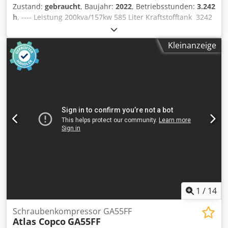
Zustand:
gebraucht
, Baujahr:
2022
, Betriebsstunden:
3.242
h
, ---- Leistung 200kva/157kw 585 Liter Kraftstofftank 3242
h, BJ 12/2022 Csdjzrkuaspfx Am Hjrf Steckdosen 125-63-32-
16A + DS Fehlerstromschutzschalter Typ B
Kleinanzeige
1
/
14
Schraubenkompressor GA55FF
Atlas Copco
GA55FF