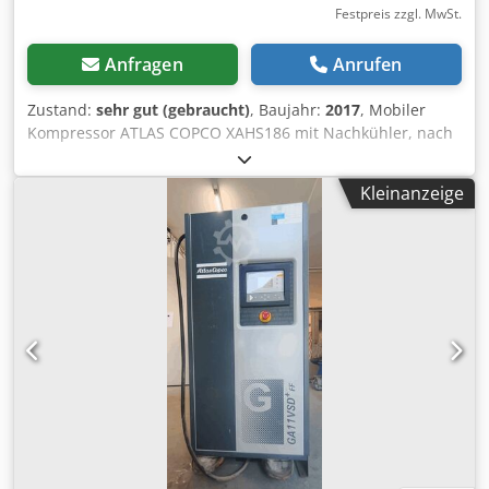
Festpreis zzgl. MwSt.
Anfragen
Anrufen
Zustand:
sehr gut (gebraucht)
, Baujahr:
2017
, Mobiler
Kompressor ATLAS COPCO XAHS186 mit Nachkühler, nach
vollständigem Service. Technische Daten: Leistung: 10,50
m3/min; Betriebsdruck: 12 bar; Baujahr: 2017; Motor:
Kleinanzeige
DEUTZ 104 kW; Betriebsstunden: 1.172 h. Codpoy Iyxisfx
Am Hsrf Der Kompressor ist voll funktionsfähig,
einsatzbereit und wird mit Garantie verkauft. Nettopreis:
125.500 PLN Bruttopreis: 154.365 PLN Die Maschine wurde
im einwandfreien Zustand importiert. Unten finden Sie
Videolinks.