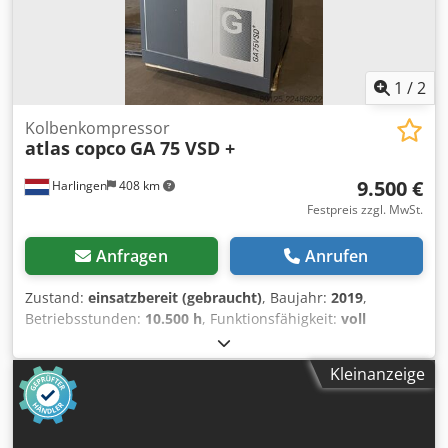
1
/
2
Kolbenkompressor
atlas copco
GA 75 VSD +
9.500 €
Harlingen
408 km
Festpreis zzgl. MwSt.
Anfragen
Anrufen
Zustand:
einsatzbereit (gebraucht)
, Baujahr:
2019
,
Betriebsstunden:
10.500 h
, Funktionsfähigkeit:
voll
funktionsfähig
, Gesamtgewicht:
898 kg
, Leistung:
75 kW
(101,97 PS)
, Volumenstrom:
476 m³/h
, Druck (max.):
13 bar
,
Kleinanzeige
Art der Kühlung:
Luft
, Ausstattung:
Dokumentation/Handbuch, Typenschild vorhanden
, gut
erhaltene, einwandfrei funktionierende
Schraubenkompressor, 75 kW, frequenzgesteuert.