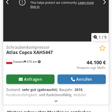
1
/
9
Schraubenkompressor
Atlas Copco
XAHS447
44.100 €
Stawiec
476 km
Festpreis zzgl. MwSt.
Anfragen
Anrufen
Zustand:
sehr gut (gebraucht)
, Baujahr:
2015
,
Funktionsfähigkeit:
voll funktionsfähig
, Mobiler
Kompressor ATLAS COPCO XAHS447 STAGE3 mit
Nachkühler, nach Komplettservice Technische Daten:
Leistung: 26,6 m3/min; Betriebsdruck: 12 bar; Baujahr: