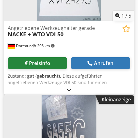
1
/
5
Angetriebene Werkzeughalter gerade
NACKE + WTO
VDI 50
Dortmund
208 km
Preisinfo
Anrufen
Zustand:
gut (gebraucht)
, Diese aufgeführten
angetriebenen Werkzeuge VDI 50 sind für einen
Werkzeugwechsler Fabrikat SAUTER und befinden sich in
einem gutem Zustand sowie voll funktionsfähig, welche
Kleinanzeige
auf einer CNC-Drehmaschine GILDEMEISTER CTX 600
gearbeitet haben. 6 x angetriebene Werkzeuge, gerade
Ausführung, Fabrikat NACKE + WTO, VDI 50 für
Werkzeugrevolver Fabrikat SAUTER: Artikel-Nr.: XVI 24275 1
Bohrfräswerkzeug, gerade Ausführung, Hersteller: NACKE,
VDI 50 mm, ähnlich DIN 69880, Nr. 40.5040 / 80 96 / 027.1,