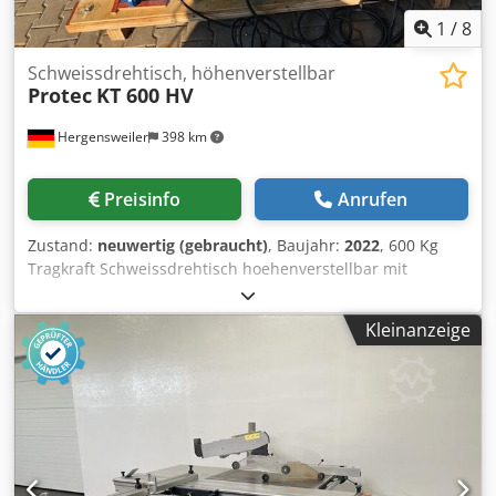
1
/
8
Schweissdrehtisch, höhenverstellbar
Protec
KT 600 HV
Hergensweiler
398 km
Preisinfo
Anrufen
Zustand:
neuwertig (gebraucht)
, Baujahr:
2022
, 600 Kg
Tragkraft Schweissdrehtisch hoehenverstellbar mit
Durchgangsbohrung 100 - 200mm Plattenduchmesser
700mm Hoehe waagrecht min. 0,65m, max. 1,25m Hoehe
Kleinanzeige
gekippt min. 0,45m, max. 0,95m Chjdjd Anz Ropfx Aaysa
Geschwindigkeit von 0,01 - 1,1 U/min Neigung bis 135°
Hand und Fussfernbedienung mit
Geschwindigkeitsanzeige sehr robust