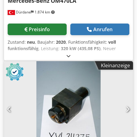
Mercedes-Benz
OM470LA
Dürdane
1.874 km
Preisinfo
Anrufen
Zustand:
neu
, Baujahr:
2020
, Funktionsfähigkeit:
voll
funktionsfähig
, Leistung:
320 kW (435,08 PS)
, Neuer
Mercedes-Benz OM 470 Motor. Geeignet für verschiedene
Krane. Preis auf Anfrage, weitere Motoren verfügbar.
Kleinanzeige
Codpfx Aaoxw R Dxjyjha