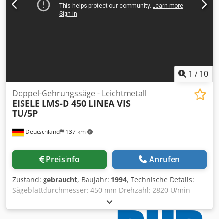
1
/
10
Doppel-Gehrungssäge - Leichtmetall
EISELE
LMS-D 450 LINEA VIS
TU/5P
Deutschland
137 km
Preisinfo
Anrufen
Zustand:
gebraucht
, Baujahr:
1994
, Technische Details:
Sägeblattdurchmesser: 450 mm Drehzahl: 2820 U/min
Abschnittlänge max.: 5000 mm Abschnittlänge min.: 240
mm Luftdruck - erforderlich: 6-8 bar Sägeblatt-Bohrung: 32