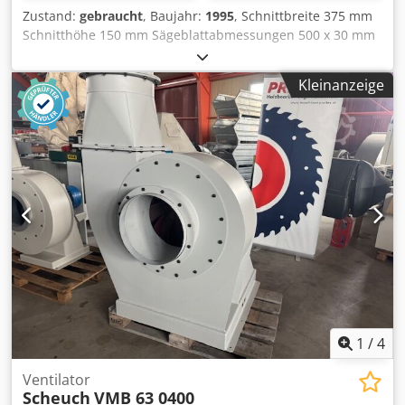
Zustand:
gebraucht
, Baujahr:
1995
, Schnittbreite 375 mm
Schnitthöhe 150 mm Sägeblattabmessungen 500 x 30 mm
Motorleistung 2 x 3 kW Schnittlänge 5100 mm Drehzahlen
2800 U/min Luftdruck 6 bar Maschinengewicht ca, 700 kg
Kleinanzeige
Raumbedarf ca. 6100 x 1450 x 1450 mm *
Profilauflageplatte aus Stahl * Stabile Gußkonstruktion des
Sägeaggregates * Großer Schnittbereich, es können 2
Profile gleichzeitig gesägt werden * Leichte Verstellung des
beweglichen Aggregats durch Rollenführung * Doppelte
Lagerung der Schwenkeinrichtung * Gefahrloses Spannen
durch Zweidrucksystem * Doppelte Führung für den
Sägevorschub * Hydropneumatischer Sägevorschub
Chjdpfxetv Rgrj Aayja * Korrekturskala für Außenmaße *
Linkes Sägeaggregat fest * Schwenkbereich 45°-90° * Inkl.
Absaugung (ohne Verrohrung) ALKO Mobil-Jet 100 Baujahr
2002
1
/
4
Ventilator
Scheuch
VMB 63 0400