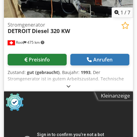
1
/
7
Stromgenerator
DETROIT
Diesel 320 KW
Root
475 km
Preisinfo
Anrufen
Zustand:
gut (gebraucht)
, Baujahr:
1993
, Der
Stromgenerator ist in gutem Arbeitszustand. Technische
Daten sind auf dem Typenschild der Maschine angegeben.
Codpfxoyh U Tqe Aaysha
Kleinanzeige