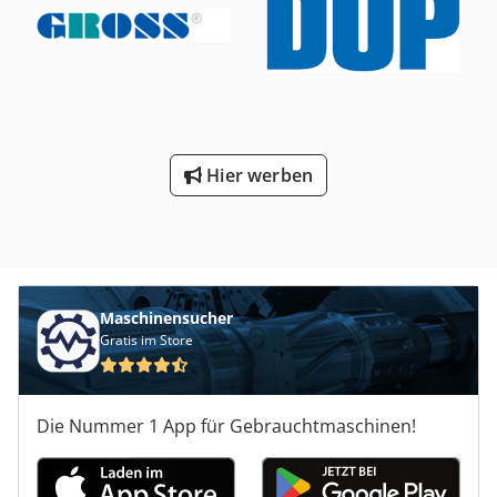
mm Gehrungsschnitte - beidseitig: 45+90 °
Druckluftanschluß: 6 - 8 bar Gesamtleistungsbedarf: ca.
4,6 kW Maschinengewicht ca.: 1,1 t Abmessung Maschine
ca. LxBxH: 6,05x1,49x1,79 m weitere Merkmale zur
Maschine: - Spannungeinrichtung: pneumatisch vertikal
und horizontal - pneumatische Nebelsprüheinrichtung -
höhenverstellbare Maschinenfüße - Materialauflagen
verfahrbar mit Säge -Zweihand Steuerung - Stückzähler
Hier werben
Schnittdurchmesser laut Tabb. Schneidbereichdiagramm,
da abhängig von Geschwindigkeit und Sägeblatt. Chjdpfx
Aaeu Nigkoyja Schnittgeschwindigkeit bei 2820 U/min. und
Sägeblatt Ø = 66 m/sec. Zubehör: - 2 Ersatzsägeblätter *
Maschinensucher
Gratis im Store
Die Nummer 1 App für Gebrauchtmaschinen!