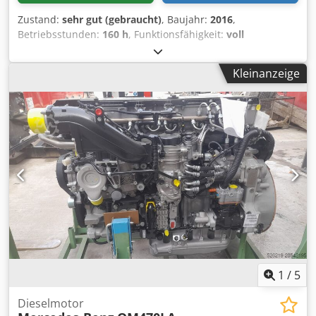
Zustand:
sehr gut (gebraucht)
, Baujahr:
2016
,
Betriebsstunden:
160 h
, Funktionsfähigkeit:
voll
funktionsfähig
, Nennscheinleistung:
1.100 kVA
, Wir bieten
einen Atlas-Copco DTAS 1100 E – 110 kVA Generator in
Kleinanzeige
gutem Zustand an Baujahr: 2016 Betriebsstunden: 160
Stunden Kraftstoff: Diesel Chsdpfx Aaoyy Dkaoyea
Tankinhalt: 1000 Liter Angetrieben von einem MTU Motor.
Weitere Details auf Anfrage verfügbar, Generator ist sofort
verfügbar.
1
/
5
Dieselmotor