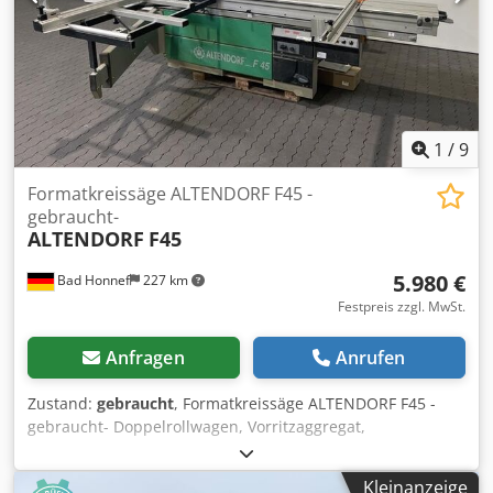
1
/
9
Formatkreissäge ALTENDORF F45 -
gebraucht-
ALTENDORF
F45
5.980 €
Bad Honnef
227 km
Festpreis zzgl. MwSt.
Anfragen
Anrufen
Zustand:
gebraucht
, Formatkreissäge ALTENDORF F45 -
gebraucht- Doppelrollwagen, Vorritzaggregat,
Parallelanschlag mit Feineinstellung, Auslegertisch,
hydraulische Höhenverstellung, hydraulische
Kleinanzeige