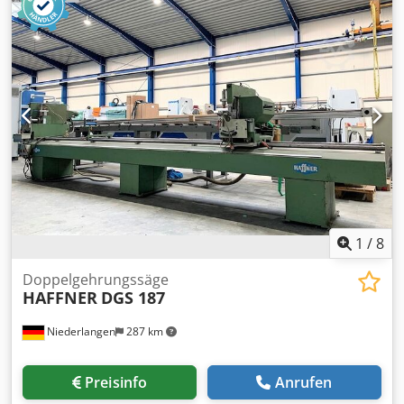
Volz Werkzeugmaschinen Rüschebrinkstr. 151-153 DE -
Kompressoren von Atlas Copco, Kaeser und Mahle
44143 Dortmund - Wambel / Germany
1
/
8
Doppelgehrungssäge
HAFFNER
DGS 187
Niederlangen
287 km
Preisinfo
Anrufen