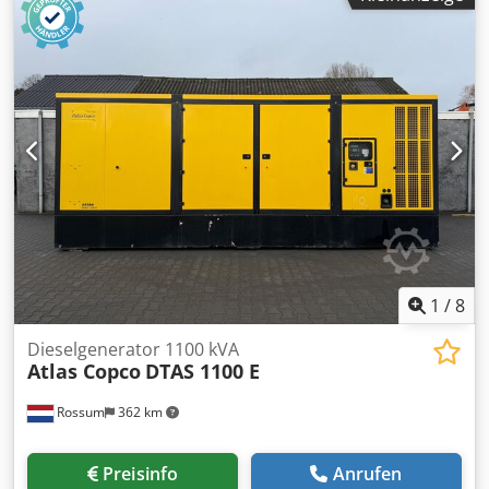
Schwenkverstellung, Digitale Anzeige des Schwenkwinkels,
Drehzahlanzeige, Tischverlängerung Aluminium eloxiert,
Tischverbreiterung Aluminium eloxiert, Winkel-
Gehrungsanschlag, Oberschutzhaube schmal und breit,
automatische Bremse, staubgeprüft ----- Technische Daten
----- Chodow Nx A Iopfx Aayea Schwenkbereich: 45 °,
Wagenlänge: 3.200 mm, Schnittbreite: 1.300 mm,
Schnitthöhe: 125 mm, max. Sägeblatt Ø: 400 mm,
Geschwindigkeiten: 3.000/4.000/5.000/6.000 U/min.,
Motorleistung: 5,5 kW, Gewicht: 1040 kg
1
/
8
Dieselgenerator 1100 kVA
Atlas Copco
DTAS 1100 E
Rossum
362 km
Preisinfo
Anrufen