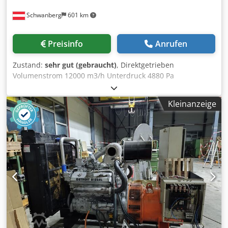
Schwanberg
601 km
Preisinfo
Anrufen
Zustand:
sehr gut (gebraucht)
, Direktgetrieben
Volumenstrom 12000 m3/h Unterdruck 4880 Pa
Motorleistung 26 (30) kW Drehzahl 2950 U/ min Chedpfsh
Tfqhsx Aaysa Ansaug DM 400 mm Ausblass DM 400 mm
Kleinanzeige
Abmessungen L x B x H = 1150 x 1200 x 1850 mm Hinweis
Gebrauchtmaschinen: • Irrtuemer bei technischen
Angaben und Zwischenverkauf vorbehalten. • Angegebene
Preise gelten als Abholpreise ab Standort - frei Verladen! •
Die Maschinen wurde gereinigt und funktionsgeprueft. •
Alle Maschinen werden gekauft wie besichtigt ohne
jeglichen Anspruech auf Gewaehrleistung. Es steht dem
Kaeufer frei die Maschinen am Standort zu besichtigen. •
Sondervereinbarungen sind nur in schriftlicher Form
moeglich. (Anfragen beantworten wir nur unter Angabe
Ihrer Adresse + Telefonnummer!)