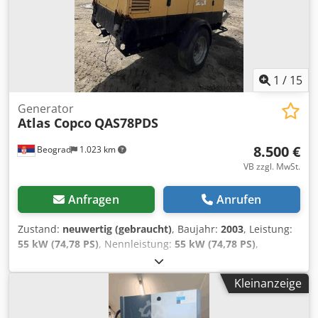
1
/
15
Generator
Atlas Copco
QAS78PDS
8.500 €
Beograd
1.023 km
VB zzgl. MwSt.
Anfragen
Anrufen
Zustand:
neuwertig (gebraucht)
, Baujahr:
2003
, Leistung:
55 kW (74,78 PS)
, Nennleistung:
55 kW (74,78 PS)
,
ausgezeichneter Zustand Chodpoy Rqmisfx Akkea
Kleinanzeige