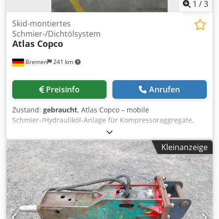
1
/
3
Skid-montiertes
Schmier-/Dichtölsystem
Atlas Copco
Bremen
241 km
Preisinfo
Anrufen
Zustand:
gebraucht
, Atlas Copco – mobile
Schmier-/Hydrauliköl-Anlage für Kompressoraggregate,
bestehend aus einem Basisbehälter/Tank mit Pumpen,
Filtern, Kühlern und einem Ventilblock. Inklusive
Kleinanzeige
Entleerungsbehälter sowie einer Auswahl an Ersatzteilen
und Dichtungen, wie in der untenstehenden, zum
Download bereitgestellten Liste aufgeführt. Hinweis: Der
Verkauf ist an die Bedingung geknüpft, dass der Käufer
innerhalb von 24 Stunden nach Abschluss des vorläufigen
Kaufvertrags eine zufriedenstellende Überprüfung der
Geschäftspartnerschaft (Business Partner Due Diligence