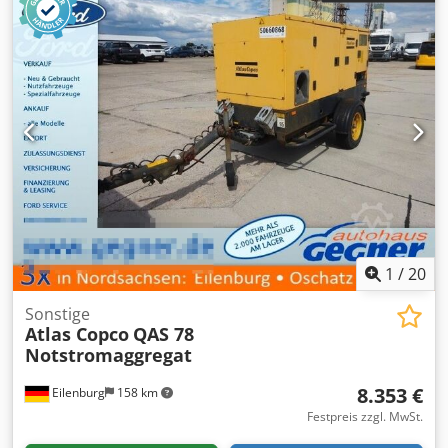
1
/
20
Sonstige
Atlas Copco
QAS 78
Notstromaggregat
8.353 €
Eilenburg
158 km
Festpreis zzgl. MwSt.