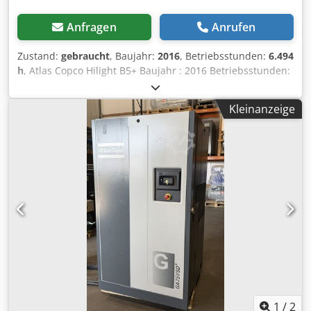
Anfragen
Anrufen
Zustand:
gebraucht
, Baujahr:
2016
, Betriebsstunden:
6.494
h
, Atlas Copco Hilight B5+ Baujahr : 2016 Betriebsstunden:
6.494 Std. LED-Beleuchtung: 4 × 350 W Lichtabdeckung: bis
zu 5.000 m² Chodpfxsy R Atze Akkea Gewicht: 981 kg
Kleinanzeige
1
/
2