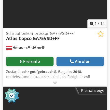
1
/
12
Schraubenkompressor GA75VSD+FF
Atlas Copco
GA75VSD+FF
Hohenems
426 km
Preisinfo
Anrufen
Zustand:
sehr gut (gebraucht)
, Baujahr:
2018
,
Betriebsstunden:
43.309 h
, Funktionsfähigkeit:
voll
funktionsfähig
, Schraubenkompressor Atlas Copco
GA75VSD+FF Cjdpfszp Urwsx Akksha Umrichter und
Kleinanzeige
Trockner integriert 75 kW 12.75 bar 15.50 m3/min Baujahr:
2018 Betriebsstunden: 43.309