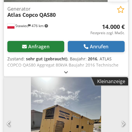
Generator
Atlas Copco
QAS80
14.000 €
Stawiec
476 km
Festpreis zzgl. MwSt.
Anfragen
Anrufen
Zustand:
sehr gut (gebraucht)
, Baujahr:
2016
, ATLAS
COPCO QAS80 Aggregat 80kVA Baujahr 2016 Technische
Daten: Chjdjzcn Dzjpfx Akkoa Leistung: 80 kVA (64 kW)
Baujahr: 2016 Motor: PERKINS Betriebsstunden: 2950 Das
Kleinanzeige
Aggregat ist voll funktionsfähig Nettopreis: 59.500 PLN
Bruttopreis: 73.185 PLN