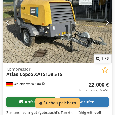
1
/
8
Kompressor
Atlas Copco
XATS138 ST5
22.000 €
Schleiden
289 km
Festpreis zzgl. MwSt.
Anfragen
Anrufen
Suche speichern
Zustand:
sehr gut (gebraucht)
, Funktionsfähigkeit:
voll