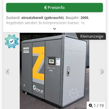
Außerdem sind wir mit 800 Gebrauchtfahrzeugen einer
Preisinfo
der größten Nutzfahrzeughändler in Deutschland.
Irrtümer und Zwischenverkauf vorbehalten! Interne-Nr.:
Zustand:
einsatzbereit (gebraucht)
, Baujahr:
2005
,
JW10GC = Weitere Informationen = Verwendungszweck:
Angeboten werden 3x Kompressoren Kaeser, 1x
Bauwesen Leergewicht: 336 kg Wenden Sie sich an Marius
Kompressor Gieb, 1x Kompressor Atlas Copco und ein
Herden, um weitere Informationen zu erhalten.
Druckbehälter Maschinen- und Behälterbau. 1)
Kleinanzeige
Kompressor Gieb, 750/250-11, Baujahr: 2005, max.
Betriebsdruck: 11bar, Ansaugleistung: 750l/min,
Leistungsbedarf: 4,0kW. 2) 3x Kompressoren Kaeser EPC
630-150, Baujahr: 1995, max. Betriebsdruck: 10bar,
Hubvolumenstrom: 630l/min, Motorleistung: 3,0kW. 3)
Kompressor Atlas Copco LT mit Schallhaube,
Betriebsdruck: 15bar. 6) Druckbehälter Maschinen- und
Behälterbau, Volumen: 350l, Baujahr: 1997, max.
Betriebsdruck: 16bar, Temperaturbereich: -10°C bis +50°C.
Eine Besichtigung vor Ort ist möglich. Chsdpfx Akjzmh
Uaeksa
1
/
19