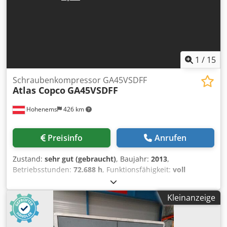
1
/
15
Schraubenkompressor GA45VSDFF
Atlas Copco
GA45VSDFF
Hohenems
426 km
Preisinfo
Anrufen
Zustand:
sehr gut (gebraucht)
, Baujahr:
2013
,
Betriebsstunden:
72.688 h
, Funktionsfähigkeit:
voll
funktionsfähig
, Schraubenkompressor Atlas Copco
GA45VSDFF Cjdsznlx Sspfx Akkoha Umrichter und Trockner
Kleinanzeige
integriert. 45 kW 12,75 bar 8,67 m3/min Baujahr: 2013
Betriebsstunden: 72.688 h