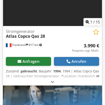
1
/
15
Stromgenerator
Atlas Copco
Qas 28
3.990 €
Frankreich
817 km
Festpreis zzgl. MwSt.
Anfragen
Anrufen
Zustand:
gebraucht
, Baujahr:
1994
, 1994 | Atlas Copco Qas
28 | Gebrauchter Stromgenerator 📍Location: Frankreich 🚛
Delivery available to your destination – Use our shipping
calculator to estimate transport costs! 💰 Buy Now for EUR
4000 or Make an Offer. Payment at delivery available for an
affordable fee (subject to approval)* 👷‍♂️ Inspected by an
independent expert 23 Inspektionspunkte 18 genehmigt ✅