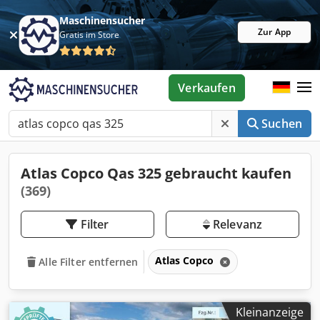
Maschinensucher
Zur App
Gratis im Store
Verkaufen
Suchen
Atlas Copco Qas 325 gebraucht kaufen
(369)
Filter
Relevanz
Atlas Copco
Alle Filter entfernen
Kleinanzeige