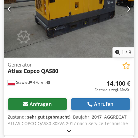
1
/
8
Generator
Atlas Copco
QAS80
14.100 €
Stawiec
476 km
Festpreis zzgl. MwSt.
Anfragen
Anrufen
Zustand:
sehr gut (gebraucht)
, Baujahr:
2017
, AGGREGAT
ATLAS COPCO QAS80 80kVA 2017 nach Service Technische
Daten: Leistung: 80 kVA (64 kW) Baujahr: 2017 Cjdpfezdc
Evex Akksha Motor: PERKINS Betriebsstunden: 2870