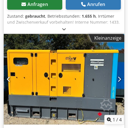
Anfragen
Anrufen
Zustand:
gebraucht
, Betriebsstunden:
1.655 h
, Irrtümer
und Zwischenverkauf vorbehalten! Interne Nummer: 1433.
PERKINS-Motor Cedpfx Akjzp Avkokjha Das Fahrzeug ist
unaufbereitet! Bundesweite Anlieferung gegen Aufpreis
Kleinanzeige
möglich. Irrtümer und Zwischenverkauf vorbehalten.
Gerne nehmen wir Ihr Fahrzeug in Zahlung. Finanzierung /
Leasing auch ohne Anzahlung möglich! Sie haben noch
Fragen? Wir beraten Sie gern!
1
/
4