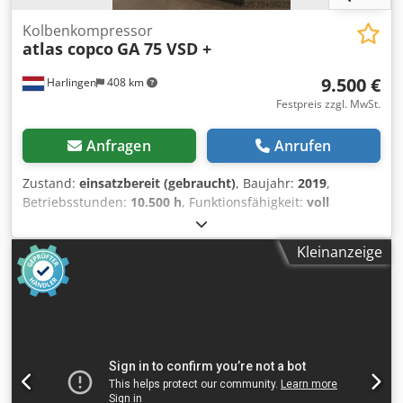
Kolbenkompressor
atlas copco
GA 75 VSD +
9.500 €
Harlingen
408 km
Festpreis zzgl. MwSt.
Anfragen
Anrufen
Zustand:
einsatzbereit (gebraucht)
, Baujahr:
2019
,
Betriebsstunden:
10.500 h
, Funktionsfähigkeit:
voll
funktionsfähig
, Gesamtgewicht:
898 kg
, Leistung:
75 kW
(101,97 PS)
, Volumenstrom:
476 m³/h
, Druck (max.):
13 bar
,
Kleinanzeige
Art der Kühlung:
Luft
, Ausstattung:
Dokumentation/Handbuch, Typenschild vorhanden
, gut
erhaltene, einwandfrei funktionierende
Schraubenkompressor, 75 kW, frequenzgesteuert. Chodpfx
Ajzrihrskkoa