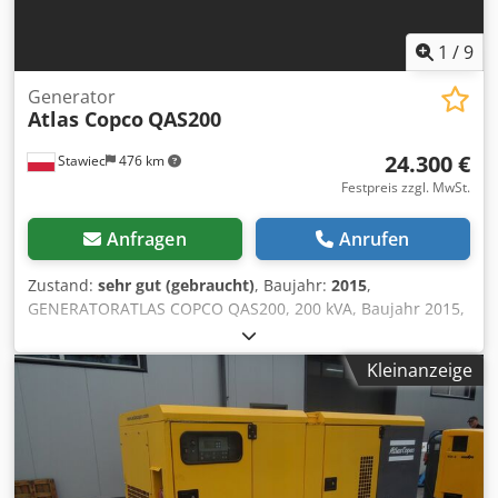
1
/
9
Generator
Atlas Copco
QAS200
24.300 €
Stawiec
476 km
Festpreis zzgl. MwSt.
Anfragen
Anrufen
Zustand:
sehr gut (gebraucht)
, Baujahr:
2015
,
GENERATORATLAS COPCO QAS200, 200 kVA, Baujahr 2015,
nach Wartung Technische Daten: Leistung: 200 kVA (160
kW); Baujahr: 2015; Motor: VOLVO PENTA Betriebsstunden:
Kleinanzeige
3705 Stunden Generator ist voll funktionsfähig Nettopreis:
105.000 PLN Chedpfjzp H T Hsx Akksa Bruttopreis: 129.150
PLN Link zum Video unten