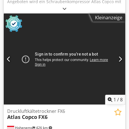
Angeboten wird ein Schraubenkompressor Atlas Copco mit
integriertem Kältetrockner. Leistung: 11kW,
Motordrehzahl: 7700U/min, Betriebsdruck: 12,75bar,
Kleinanzeige
Kapazität: 32l/s, drehzahlgeregelt, Betriebsstunden:
9035h, Gewicht: 271kg. Eine Besichtigung vor Ort ist
möglich. Cjdpfx Akozq Ec Nskeha
1
/
8
Druckluftkältetrockner FX6
Atlas Copco
FX6
Hohenems
426 km