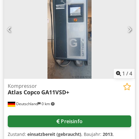
1
/
4
Kompressor
Atlas Copco
GA11VSD+
Deutschland
0 km
Preisinfo
Zustand:
einsatzbereit (gebraucht)
, Baujahr:
2013
,