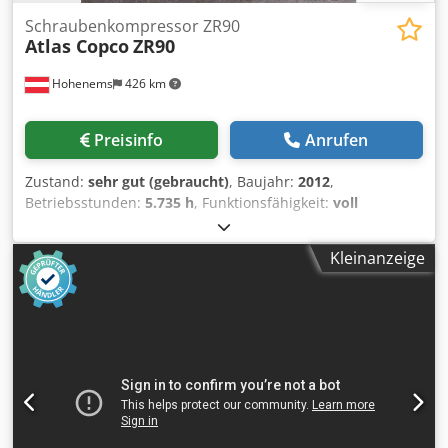
Schraubenkompressor ZR90
Atlas Copco
ZR90
Hohenems
426 km
Preisinfo
Anrufen
Zustand:
sehr gut (gebraucht)
, Baujahr:
2012
,
Betriebsstunden:
5.735 h
, Funktionsfähigkeit:
voll
funktionsfähig
, Ölfreier Schraubenkompressor Atlas
Copco ZR90 90 kW 7.50 bar 14 m3/min Baujahr: 2012
Kleinanzeige
Chsdozqvvaopfx Akkea Betriebsstunden: 5735