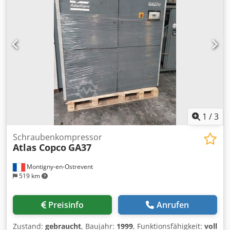
1
/
3
Schraubenkompressor
Atlas Copco
GA37
Montigny-en-Ostrevent
519 km
Preisinfo
Anrufen
Zustand:
gebraucht
, Baujahr:
1999
, Funktionsfähigkeit:
voll