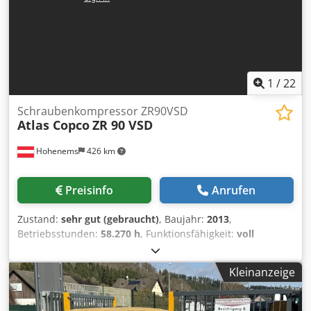
Spannung 230V / 50Hz Spitzenleistung 2.5 Nennleistung
2.3 Tankvolumen (l) 4.0 Anlassertyp Zugstarter Gewicht
27.0 Kraftstoff Benzin Max. Schalldruckpegel (LPA) in 7 m
63.0 Schallleistungspegel (LwA) 88.0 Steckdosen 2x Schuko
2P+G 16A | 2x Nema 120V 20A | 1x Nema 120V Twist Lock
1
/
22
Schraubenkompressor ZR90VSD
Atlas Copco
ZR 90 VSD
Hohenems
426 km
Preisinfo
Anrufen
Zustand:
sehr gut (gebraucht)
, Baujahr:
2013
,
Betriebsstunden:
58.270 h
, Funktionsfähigkeit:
voll
funktionsfähig
, Ölfreier Schraubenkompressor Atlas
Copco ZR90VSD Csdpfx Aezmwc Hokkjha Umrichter
Kleinanzeige
integriert 90 kW 9 bar 15,50 m3/min Baujahr: 2013
Betriebsstunden: 58.270