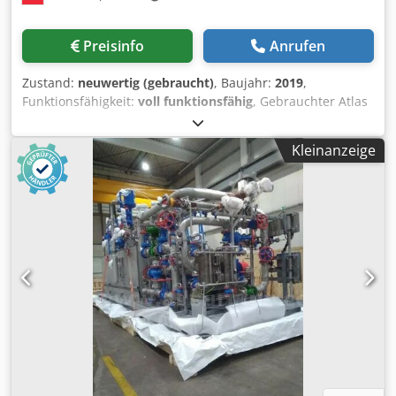
Preisinfo
Anrufen
Zustand:
neuwertig (gebraucht)
, Baujahr:
2019
,
Funktionsfähigkeit:
voll funktionsfähig
, Gebrauchter Atlas
Copco FX6 Kältetrockner 2,34 m3/min 14 bar Baujahr: 2019
Chjdpfozrtbisx Akkja
Kleinanzeige