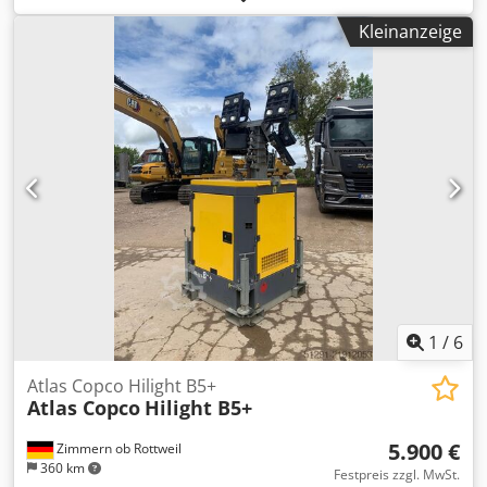
m3/min Chjdpfxezphrws Akksa Baujahr: 2012
Kleinanzeige
Betriebsstunden: 36.734
1
/
6
Atlas Copco Hilight B5+
Atlas Copco
Hilight B5+
5.900 €
Zimmern ob Rottweil
360 km
Festpreis zzgl. MwSt.