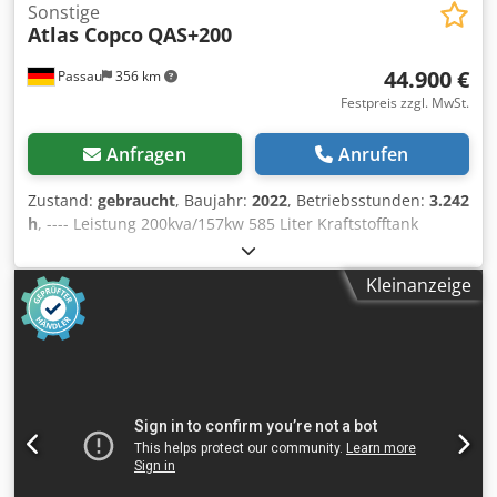
Sonstige
Atlas Copco
QAS+200
44.900 €
Passau
356 km
Festpreis zzgl. MwSt.
Anfragen
Anrufen
Zustand:
gebraucht
, Baujahr:
2022
, Betriebsstunden:
3.242
h
, ---- Leistung 200kva/157kw 585 Liter Kraftstofftank
Cjdpfx Akozrkuajkjha 3242 h, BJ 12/2022 Steckdosen 125-
63-32-16A + DS Fehlerstromschutzschalter Typ B
Kleinanzeige