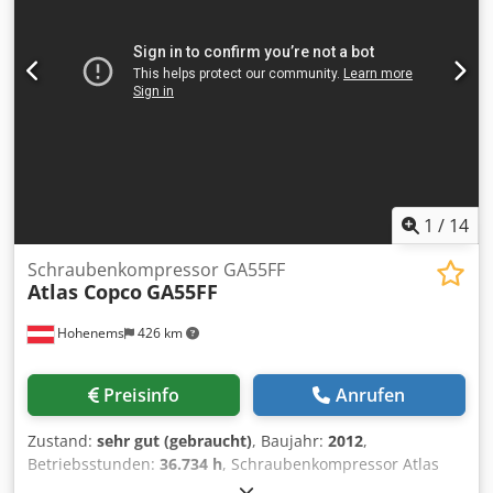
1
/
14
Schraubenkompressor GA55FF
Atlas Copco
GA55FF
Hohenems
426 km
Preisinfo
Anrufen
Zustand:
sehr gut (gebraucht)
, Baujahr:
2012
,
Betriebsstunden:
36.734 h
, Schraubenkompressor Atlas
Copco GA55FF Trockner integriert 55 kW 9,80 bar 8,87