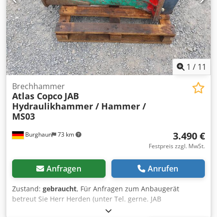
Check, BPDDC) und ein Formular zur Erklärung des
Endverbrauchers (End User Statement, EUS) vorlegt. Falls
der Käufer nicht der Endverbraucher ist, ist dies für jeden
Endverbraucher erforderlich. Die Formulare für die
BPDDC- und EUS-Überprüfung können von der Website
heruntergeladen werden. Chjdpfx Aozmadmjkkja
1
/
11
Brechhammer
Atlas Copco
JAB
Hydraulikhammer / Hammer /
MS03
3.490 €
Burghaun
73 km
Festpreis zzgl. MwSt.
Anfragen
Anrufen
Zustand:
gebraucht
, Für Anfragen zum Anbaugerät
betreut Sie Herr Herden (unter Tel. gerne. JAB
Hydraulikhammer / Hammer / MS03 / lagernd & sofort