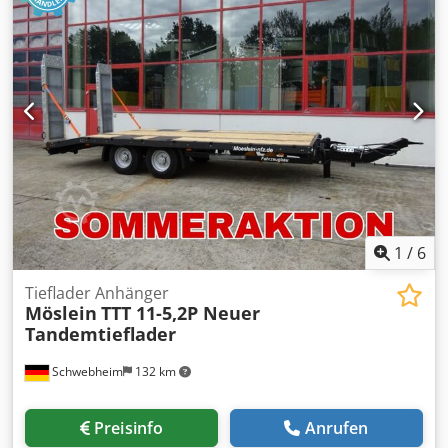
Hinterreifengröße:
285 /70 R19,5
, Fahrerkabine:
Sonstige
,
Emissionsklasse:
keine
, Kraftstoff:
Biodiesel
, Ausstattung:
ABS, Druckluftbremse
, VERZINKT, geschlossener Boden,
Absetzmulde nach DIN 30720 bis max. 15 cbm, oder für
ASK Müllpresse, 2 x Abstützung, hinten, Ladehöhe ca. 900
mm, Wekzeugkiste, , Aufpreis für Rampen 1.800 ¤ netto, , -
- Druckfehler, Irrtümer und Änderungen vorbehalten,
Muster- Bilder --, Mehr Daten unter: !, More Details: !
Dodpozrhkfsfx Aqljkr
1
/
6
Tieflader Anhänger
Möslein
TTT 11-5,2P Neuer
Tandemtieflader
Schwebheim
132 km
Preisinfo
Anrufen