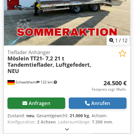
mit Federhebewerk, 8 x Rungentaschen, Ladehöhe: 900
mm, 2 x Werkzeugkiste, Konturmarkierung nach Vorschrift,
incl. Achslastanzeigen, , Aufpreis für: Stirnwand Stahl-
Verzinkt: 500 ¤, , -- Druckfehler, Irrtümer und Änderungen
vorbehalten, Muster- Bilder --, Mehr Daten unter: !, More
Details: ! Dodpfxezrdwue Aqlokr
1
/
12
Tieflader Anhänger
Möslein
TT21- 7,2 21 t
Tandemtieflader, Luftgefedert,
NEU
24.500 €
Schwebheim
132 km
Festpreis zzgl. MwSt.
Anfragen
Anrufen
Zustand:
neu
, Gesamtgewicht:
21.000 kg
, Achsen-
Konfiguration:
2 Achsen
, Laderaumlänge:
7.200 mm
,
Laderaumbreite:
2.550 mm
, Federung:
Luft
, Reifengröße: