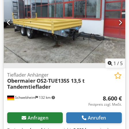
Ausstattung:
ABS, Druckluftbremse
, Fahrzeug wir im
Kundenauftrag verkauft., teilweise Holzbretter def., 17
paar Zurrösen, , Ladehöhe ca. 900 mm, , -- Druckfehler,
Irrtümer und Änderungen vorbehalten, Muster- Bilder --,
Mehr Daten unter: !, More Details: ! Dkedpfx Ajzrhlijqlsr
1
/
5
Tieflader Anhänger
Obermaier
OS2-TUE135S 13,5 t
Tandemtieflader
8.600 €
Schwebheim
132 km
Festpreis zzgl. MwSt.
Anfragen
Anrufen