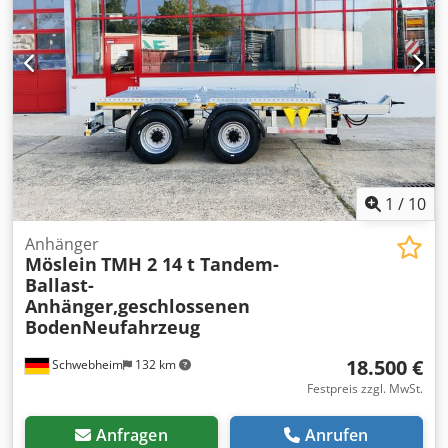
ABS, Druckluftbremse
, je Rampe ca. 2.700 mm lang x 900
mm Breit , Rampen mit Gitterrosten, Ladehöhe: 840 mm,
12 Zurrösen je 2,5 t, 8 x Zurrösen je 6 t, Stahl- Bordwände,
klappbar und abnehmbar, Holz- Bohlen 50 mm, Ladefläche
hinten angeschrägt, Ladeflächenbreite Innen 2.480 mm,
Heckrunge abnehmbar, Vorn zum Durchladen, , Auch in
5.300 mm Ladeflächenlänge lieferbar!!, , Mietpreis ab 500
¤ , , -- Druckfehler, Irrtümer und Änderungen vorbehalten,
Muster- Bilder --, Mehr Daten unter: !, More Details: !
Dkodpezrhkrefx Aqler
1
/
10
Anhänger
Möslein
TMH 2 14 t Tandem-
Ballast-
Anhänger,geschlossenen
BodenNeufahrzeug
18.500 €
Schwebheim
132 km
Festpreis zzgl. MwSt.
Anfragen
Anrufen