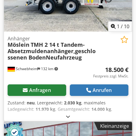
und Änderungen vorbehalten, Muster- Bilder --, Mehr
Daten unter: !, More Details: ! Dkedpezrhi Uefx Aqlor
1
/
10
Anhänger
Möslein
TMH 2 14 t Tandem-
Absetzmuldenanhänger,geschlo
ssenen BodenNeufahrzeug
18.500 €
Schwebheim
132 km
Festpreis zzgl. MwSt.
Anfragen
Anrufen
Zustand:
neu
, Leergewicht:
2.030 kg
, maximales
Ladegewicht:
11.970 kg
, Gesamtgewicht:
14.000 kg
,
Achsen-Konfiguration:
2 Achsen
, Laderaumlänge:
4.000
mm
, Laderaumbreite:
1.800 mm
, Federung:
Blatt
,
Kleinanzeige
Reifengröße:
285 /70 R19,5
, Farbe:
Sonstige
, Getriebetyp:
Sonstige
, Vorderreifengröße:
285 /70 R19,5
,