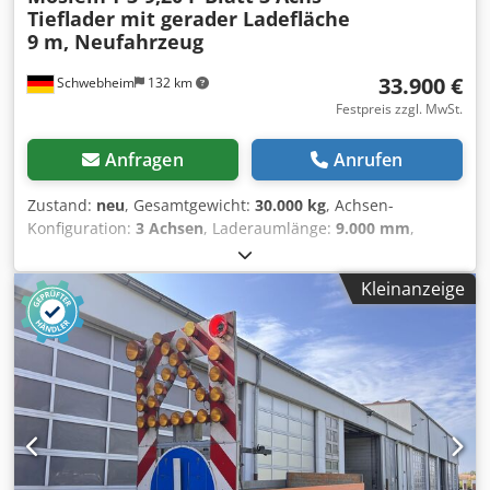
Tieflader mit gerader Ladefläche
9 m, Neufahrzeug
33.900 €
Schwebheim
132 km
Festpreis zzgl. MwSt.
Anfragen
Anrufen
Zustand:
neu
, Gesamtgewicht:
30.000 kg
, Achsen-
Konfiguration:
3 Achsen
, Laderaumlänge:
9.000 mm
,
Laderaumbreite:
2.550 mm
, Federung:
Blatt
, Reifengröße:
235/75 R 17,5
, Farbe:
Sonstige
, Getriebetyp:
Sonstige
,
Kleinanzeige
Vorderreifengröße:
235/75 R 17,5
, Hinterreifengröße:
235/75 R 17,5
, Fahrerkabine:
Sonstige
, Emissionsklasse:
keine
, Kraftstoff:
Biodiesel
, Ausstattung:
ABS,
Druckluftbremse
, Ladeflächenlänge 9.000 mm, Ladehöhe
bel. ca. 900 mm , 20 x Zurrösen je 10 t , 16 x
Rungentaschen im Aussenrahmen, Auffahrrampen (ca.
3.000 x 750 mm), Auffahrrampen seitlich verstellbar,
Federheber für 1 teilige Rampen, Holzboden 70 mm stark,
Staukiste mit Deckel für Zurrketten oder Spanngurte,