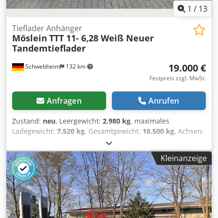
1
/
13
Tieflader Anhänger
Möslein
TTT 11- 6,28 Weiß Neuer
Tandemtieflader
19.000 €
Schwebheim
132 km
Festpreis zzgl. MwSt.
Anfragen
Anrufen
Zustand:
neu
, Leergewicht:
2.980 kg
, maximales
Ladegewicht:
7.520 kg
, Gesamtgewicht:
10.500 kg
, Achsen-
Konfiguration:
2 Achsen
, Laderaumlänge:
6.280 mm
,
Laderaumbreite:
2.480 mm
, Federung:
Blatt
, Reifengröße:
Kleinanzeige
245 / 70 R 17,5
, Radstand:
990 mm
, Farbe:
Sonstige
,
Getriebetyp:
Sonstige
, Vorderreifengröße:
245 / 70 R 17,5
,
Hinterreifengröße:
245 / 70 R 17,5
, Fahrerkabine:
Sonstige
,
Emissionsklasse:
keine
, Kraftstoff:
Biodiesel
, Ausstattung:
ABS, Druckluftbremse
, je Rampe ca. 2.700 mm lang x 560
mm Breit , Rampen mit Gitterrosten, Ladehöhe: 840 mm,