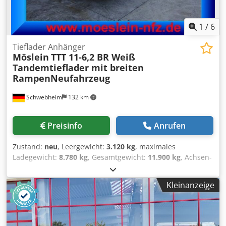
1
/
6
Tieflader Anhänger
Möslein
TTT 11-6,2 BR Weiß
Tandemtieflader mit breiten
RampenNeufahrzeug
Schwebheim
132 km
Preisinfo
Anrufen
Zustand:
neu
, Leergewicht:
3.120 kg
, maximales
Ladegewicht:
8.780 kg
, Gesamtgewicht:
11.900 kg
, Achsen-
Konfiguration:
2 Achsen
, Laderaumlänge:
6.280 mm
,
Laderaumbreite:
2.480 mm
, Federung:
Blatt
, Reifengröße:
Kleinanzeige
245 / 70 R 17,5
, Radstand:
990 mm
, Farbe:
Sonstige
,
Getriebetyp:
Sonstige
, Vorderreifengröße:
245 / 70 R 17,5
,
Hinterreifengröße:
245 / 70 R 17,5
, Fahrerkabine:
Sonstige
,
Emissionsklasse:
keine
, Kraftstoff:
Biodiesel
, Ausstattung: