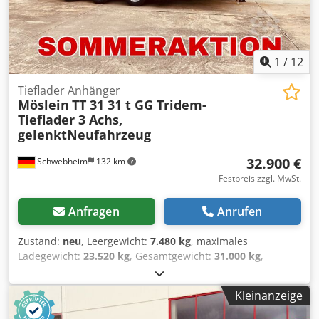
Irrtümer und Änderungen vorbehalten, Muster- Bilder --,
Mehr Daten unter: !, More Details: ! Dedezrdwnjpfx Aqlekr
1
/
12
Tieflader Anhänger
Möslein
TT 31 31 t GG Tridem-
Tieflader 3 Achs,
gelenktNeufahrzeug
32.900 €
Schwebheim
132 km
Festpreis zzgl. MwSt.
Anfragen
Anrufen
Zustand:
neu
, Leergewicht:
7.480 kg
, maximales
Ladegewicht:
23.520 kg
, Gesamtgewicht:
31.000 kg
,
Achsen-Konfiguration:
3 Achsen
, Laderaumlänge:
7.500
mm
, Laderaumbreite:
2.550 mm
, Federung:
Luft
,
Kleinanzeige
Reifengröße:
235 / 75 R 17,5
, Farbe:
Sonstige
, Getriebetyp:
Sonstige
, Vorderreifengröße:
235 / 75 R 17,5
,