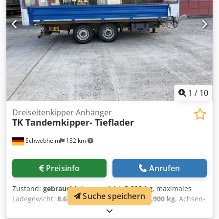
1
/
10
Dreiseitenkipper Anhänger
TK Tandemkipper- Tieflader
Schwebheim
132 km
Preisinfo
Anrufen
Zustand:
gebraucht
, Leergewicht:
3.290 kg
, maximales
Suche speichern
Ladegewicht:
8.610 kg
, Gesamtgewicht:
11.900 kg
, Achsen-
Konfiguration:
2 Achsen
, Erstzulassung:
03/2022
, nächste