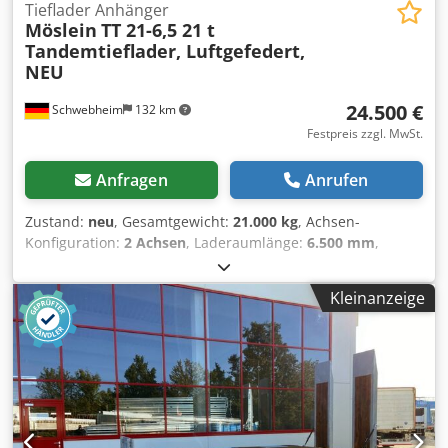
Tieflader Anhänger
Möslein
TT 21-6,5 21 t
Tandemtieflader, Luftgefedert,
NEU
24.500 €
Schwebheim
132 km
Festpreis zzgl. MwSt.
Anfragen
Anrufen
Zustand:
neu
, Gesamtgewicht:
21.000 kg
, Achsen-
Konfiguration:
2 Achsen
, Laderaumlänge:
6.500 mm
,
Laderaumbreite:
2.550 mm
, Federung:
Luft
, Reifengröße:
235 / 75 R 17,5
, Farbe:
Sonstige
, Getriebetyp:
Sonstige
,
Kleinanzeige
Vorderreifengröße:
235 / 75 R 17,5
, Hinterreifengröße:
235
/ 75 R 17,5
, Fahrerkabine:
Sonstige
, Emissionsklasse:
keine
, Kraftstoff:
Biodiesel
, Ausstattung:
ABS,
Druckluftbremse
, Fahrgestell: Feuerverzinkt, Holz Boden
70 mm stark, 18 x Zurrösen, Auffahrrampen (ca. 3.100 x
750 mm), Kletterleiste Aussenseite an der Rampen und
Heckschräge, Auffahrrampen seitlich verstellbar, Rampen