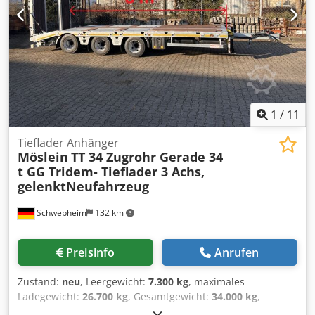
12 Zurrösen je 2,5 t, 8 x Zurrösen je 6 t, Stahl- Bordwände,
klappbar und abnehmbar, Holz- Bohlen 50 mm, Ladefläche
hinten angeschrägt, Ladeflächenbreite Innen 2.480 mm,
Heckrunge abnehmbar, Vorn zum Durchladen, , Auch in
5.300 mm Ladeflächenlänge lieferbar!!, , Mietpreis ab 500
¤ , , -- Druckfehler, Irrtümer und Änderungen vorbehalten,
Muster- Bilder --, Mehr Daten unter: !, More Details: !
Dodpfx Aqszrdxxolekr
1
/
11
Tieflader Anhänger
Möslein
TT 34 Zugrohr Gerade 34
t GG Tridem- Tieflader 3 Achs,
gelenktNeufahrzeug
Schwebheim
132 km
Preisinfo
Anrufen
Zustand:
neu
, Leergewicht:
7.300 kg
, maximales
Ladegewicht:
26.700 kg
, Gesamtgewicht:
34.000 kg
,
Achsen-Konfiguration:
3 Achsen
, Laderaumlänge:
8.000