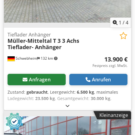
1
/
4
Tieflader Anhänger
Müller-Mitteltal
T 3 3 Achs
Tieflader- Anhänger
13.900 €
Schwebheim
132 km
Festpreis zzgl. MwSt.
Anfragen
Anrufen
Zustand:
gebraucht
, Leergewicht:
6.500 kg
, maximales
Ladegewicht:
23.500 kg
, Gesamtgewicht:
30.000 kg
,
Achsen-Konfiguration:
3 Achsen
, Erstzulassung:
06/2010
,
Federung:
Blatt
, Reifengröße:
235 / 75 R 17,5
, Farbe:
Kleinanzeige
Sonstige
, Getriebetyp:
Sonstige
, Vorderreifengröße:
235 /
75 R 17,5
, Hinterreifengröße:
235 / 75 R 17,5
, Fahrerkabine:
Sonstige
, Emissionsklasse:
keine
, Kraftstoff:
Biodiesel
,