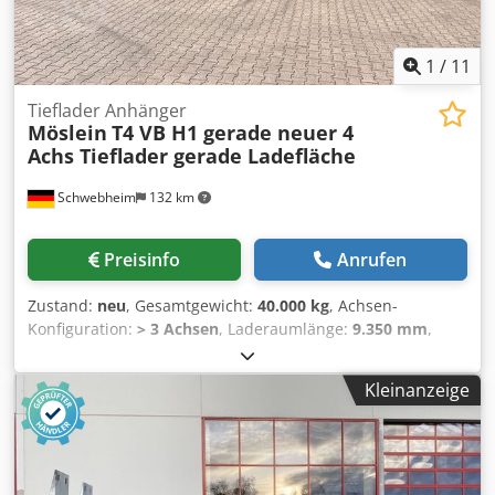
1
/
11
Tieflader Anhänger
Möslein
T4 VB H1 gerade neuer 4
Achs Tieflader gerade Ladefläche
Schwebheim
132 km
Preisinfo
Anrufen
Zustand:
neu
, Gesamtgewicht:
40.000 kg
, Achsen-
Konfiguration:
> 3 Achsen
, Laderaumlänge:
9.350 mm
,
Federung:
Luft
, Reifengröße:
235/75 R 17,5
, Farbe:
Sonstige
, Getriebetyp:
Sonstige
, Vorderreifengröße:
Kleinanzeige
235/75 R 17,5
, Hinterreifengröße:
235/75 R 17,5
,
Fahrerkabine:
Sonstige
, Emissionsklasse:
keine
, Kraftstoff:
Biodiesel
, Ausstattung:
ABS, Druckluftbremse
, Gerade
Ladefläche, ABS, Luftgefedert mit heben und senken,
Achslastwaagen, Ladeflächenlänge Gesamt ca: 9.350 mm,