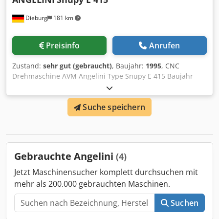
Dieburg
181 km
Preisinfo
Anrufen
Zustand:
sehr gut (gebraucht)
, Baujahr:
1995
, CNC
Drehmaschine AVM Angelini Type Snupy E 415 Baujahr
1995 CNC Steuerung Fanuc 21 i-T Umlaufdurchmesser 415
mm Drehlänge 600 mm Drehzahlen bis 4500 U / min
Suche speichern
Spindelleistung 15 kw Revolver 11 fach Cedpfxsvt U H He
Ahhoha Auswerfer Auffangeinrichtung Werkzeuge
Motorischer automatischer Reitstock Werkzeuge Gewicht 4
to
Gebrauchte Angelini
(4)
Jetzt Maschinensucher komplett durchsuchen mit
mehr als 200.000 gebrauchten Maschinen.
Suchen