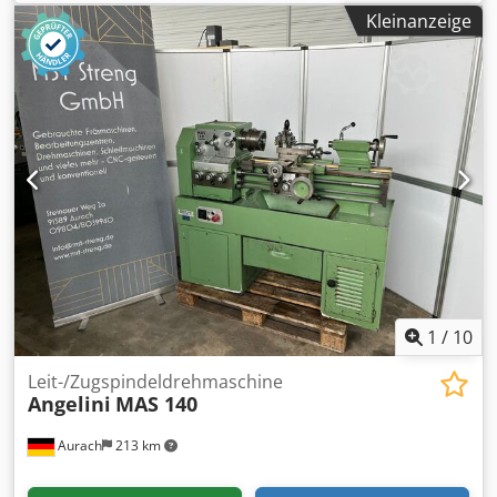
Späneförderer Werkzeugrevolver: 12 Plätze und
Kleinanzeige
angetriebenen Werkzeugen VDI40 Dokumentation und
Ausfuhr gegen Aufpreis möglich. Besichtigung unter Strom
möglich. Gerne senden wir Ihnen weitere Details oder
vereinbaren eine Besichtigung vor Ort. Csdozhikrepfx
Ahhjha
1
/
10
Leit-/Zugspindeldrehmaschine
Angelini
MAS 140
Aurach
213 km