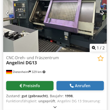
1
/
2
CNC-Dreh- und Fräszentrum
Angelini
DG13
Dietenheim
329 km
Preisinfo
Anrufen
Zustand:
gut (gebraucht)
, Baujahr:
1998
,
Funktionsfähigkeit:
ungeprüft
, Angelini DG 13 Steuerung:
Fanuc OT/C Baujahr 1998 Drehzahl: 3.000 u/min