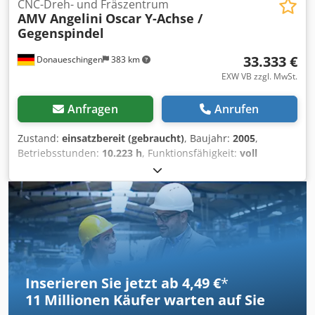
CNC-Dreh- und Fräszentrum
AMV Angelini
Oscar Y-Achse /
Gegenspindel
33.333 €
Donaueschingen
383 km
EXW VB zzgl. MwSt.
Anfragen
Anrufen
Zustand:
einsatzbereit (gebraucht)
, Baujahr:
2005
,
Betriebsstunden:
10.223 h
, Funktionsfähigkeit:
voll
funktionsfähig
, Maschinen-/Fahrzeugnummer:
1278R18TBF
, Drehlänge:
720 mm
, Drehdurchmesser über
Planschlitten:
530 mm
, Drehdurchmesser:
320 mm
,
Spindeldrehzahl (max.):
4.000 U/min
, Spindelbohrung:
65
mm
, Verfahrweg X-Achse:
270 mm
, Verfahrweg Y-Achse:
120 mm
, Verfahrweg Z-Achse:
720 mm
,
Stangendurchgang:
65 mm
, Gesamthöhe:
2.100 mm
,
Gesamtlänge:
4.300 mm
, Gesamtbreite:
2.000 mm
,
Inserieren Sie jetzt ab 4,49 €
*
Gesamtgewicht:
4.200 kg
, Anzahl der Werkzeugplätze im
11 Millionen
Käufer warten auf Sie
Werkzeugrevolver: 3:
12
, Verkauft wird wegen