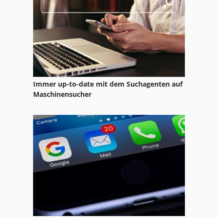
Auffangwanne
Ausklinker
Ausklinkmaschine
Automaten Drehmaschine
Immer up-to-date mit dem Suchagenten auf
Avalon
Maschinensucher
Avm
Avm Angelini
Avm Drehmaschine
Avm Mas 165 S
Avyac
Bohrerschleifmaschine