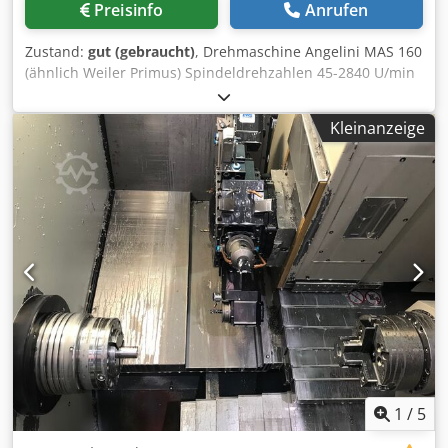
Preisinfo
Anrufen
Zustand:
gut (gebraucht)
, Drehmaschine Angelini MAS 160
(ähnlich Weiler Primus) Spindeldrehzahlen 45-2840 U/min
Dreibackenfutter 140mm Spindeldurchlass ca. 35mm
Reitstock MK3 Spitzenweite 500mm Spitzhöhe ca 140mm
Kleinanzeige
Cjdjy Ryrhepfx Ahhjha Kühlmitteleinrichtung 2
Werkzeughalter und diverses Zubehör ( blaue Kiste ) Die
Maschine wurde geprüft und läuft einwandfrei
1
/
5