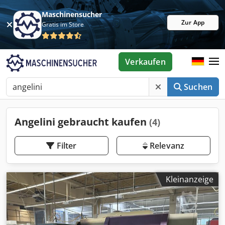
Maschinensucher
Zur App
Gratis im Store
Verkaufen
Suchen
Angelini gebraucht kaufen
(4)
Filter
Relevanz
Kleinanzeige