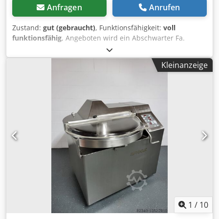
Anfragen
Anrufen
Zustand:
gut (gebraucht)
, Funktionsfähigkeit:
voll
funktionsfähig
, Angeboten wird ein Abschwarter Fa.
Alexanderwerk Typ: AWS 400 400v /16A / 0,4kW. Die
Maschine ist voll funktionsfähig und sofort eisatzbereit.
Kleinanzeige
Schnittbreite ca.39cm. Messer Neu, Besichtigung und
Probelauf ist möglich. Dksdozcwvtjpfx Am Rer Weiteres auf
Anfrage. Barzahlung oder Vorkasse. Verkauf nur an
Gewerbetreibende , Keine Garantie, keine Gewährleistung.
1
/
10