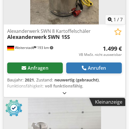
1
/
7
Alexanderwerk SWN 8 Kartoffelschäler
Alexanderwerk
SWN 15S
1.499 €
Weiterstadt
193 km
VB MwSt. nicht ausweisbar
Anfragen
Anrufen
Baujahr:
2021
, Zustand:
neuwertig (gebraucht)
,
Funktionsfähigkeit:
voll funktionsfähig
,
Maschinen-/Fahrzeugnummer:
05218587
, Alexanderwerk
SWN 8 Kartoffelschälmaschine – neuwertig & kaum
Kleinanzeige
benutzt – 8 kg Füllmenge Zum Verkauf steht eine
neuwertige Alexanderwerk SWN 8 Kartoffelwasch- und
Schälmaschine. Dkedpjy Ey R Tsfx Am Ror Die Maschine
wurde nur sehr wenig eingesetzt und befindet sich in
einem top Zustand – optisch wie technisch fast wie neu.