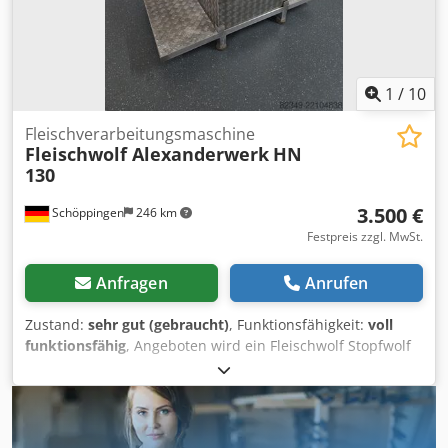
1
/
10
Fleischverarbeitungsmaschine
Fleischwolf Alexanderwerk
HN
130
3.500 €
Schöppingen
246 km
Festpreis zzgl. MwSt.
Anfragen
Anrufen
Zustand:
sehr gut (gebraucht)
, Funktionsfähigkeit:
voll
funktionsfähig
, Angeboten wird ein Fleischwolf Stopfwolf
Alexanderwerk HN 130 V2A 380v. 6 / 7,8Kw 2-Gang.16A. Die
Maschine ist Werkstatt geprüft sofort einsatzbereit.
Weiteres auf Anfrage. Bar oder Vorkasse! Verkauf nur an
Gewerbetreibende , Keine Garantie, keine Gewährleistung.