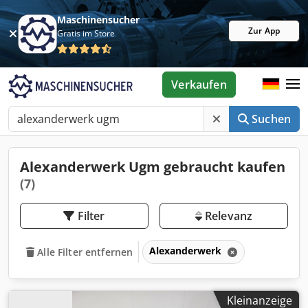
Maschinensucher
Zur App
Gratis im Store
Verkaufen
Suchen
Alexanderwerk Ugm gebraucht kaufen
(7)
Filter
Relevanz
Alexanderwerk
Alle Filter entfernen
Kleinanzeige