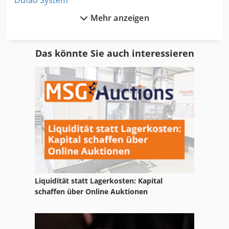
Ddfao System
Mehr anzeigen
Dgl
Diosna Mischer
Das könnte Sie auch interessieren
Dm Italia
Dmg Ctx Alpha 300
Dmg Dmu 50
Dmg Ecomill 70
Dmg Hsc
Dmg Hsc 105
Liquidität statt Lagerkosten: Kapital
Fotogravur Maschine
schaffen über Online Auktionen
Geldmacher Maschine