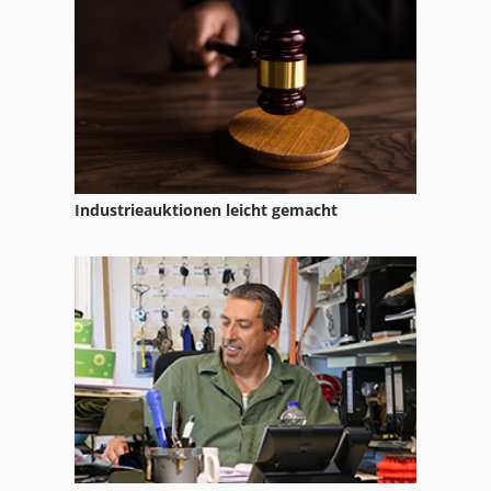
Illig Kfg 37
Illig Rv 74
Illig Ua 100
Index G
Kso 1500
Industrieauktionen leicht gemacht
Lm
Mg Ar 200
Thermo Fisher Scientific
Vdf Hamburg
Weiler Md 220