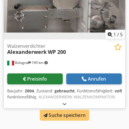
Dedoqx N Akspfx Am Rekr International shipping costs on
request!
1
/
5
Walzenverdichter
Alexanderwerk
WP 200
Bologna
749 km
Preisinfo
Anrufen
Baujahr:
2004
, Zustand:
gebraucht
, Funktionsfähigkeit:
voll
funktionsfähig
, ALEXANDERWERK WALZENKOMPAKTOR,
MODELL WP 200 Maschine zur Verdichtung des
Rohmaterials erfolgt ausschließlich über Presswalzen
Suche speichern
unter hydraulischem Druck. Speziell für den Einsatz im
Produktionsbereich konzipiert. Baujahr: 2004. MERKMALE -
Steuerung: externes Schaltschrank - Walzendurchmesser: