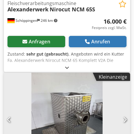
Fleischverarbeitungsmaschine
Alexanderwerk
Nirocut NCM 65S
16.000 €
Schöppingen
246 km
Festpreis zzgl. MwSt.
Anfragen
Anrufen
Zustand:
sehr gut (gebraucht)
, Angeboten wird ein Kutter
Fa. Alexanderwerk Nirocut NCM 65 Komplett V2A Die
Maschine ist voll funktionsfähig und sofort einsatzbereit.
Anschluss 400v. 15/20Kw. Messewelle 2 - Gang 1800/3600
Kleinanzeige
U/min. Schüssel V2A 2 - Gang 9/18 U/min. 2 x Mischgang
Vor und Rückwärts. 4-er Messerkopf. Stecker fertig.
Weiteres auf anfrage. Bar oder Vorkasse! Dkedpfx Amjp R I
Nhs Rsr Verkauf nur an Gewerbetreibende , Keine
Garantie, keine Gewährleistung.