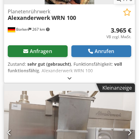
Planetenrührwerk
Alexanderwerk
WRN 100
3.965 €
Borken
267 km
VB zzgl. MwSt.
Anfragen
Anrufen
Zustand:
sehr gut (gebraucht)
, Funktionsfähigkeit:
voll
funktionsfähig
, Alexanderwerk WRN 100
Planetenrührwerk Leistungsfähige Rühr- und
Schlagmaschinen für den professionellen Einsatz. Mit 100
Kleinanzeige
Liter Rührschüssel, Kunststoffschutzschirm • Rühren,
Schlagen und Kneten von Teigen, Fleisch und schaumigen
Massen • Rührkesselinhalt 100 Liter Volumen • Fester
Schutzschirm aus Kunststoff • 400 V, 50 Hz • inkl. Rührer,
Besen und Knethaken Anwendung Kneten, Mischen,
Rühren, Schlagen Eine Finanzierung durch unsere Bank ist
auch möglich. komplett-konzept.leasingo.de Weitere
Artikel neu und gebraucht - finden Sie in unserem Shop!