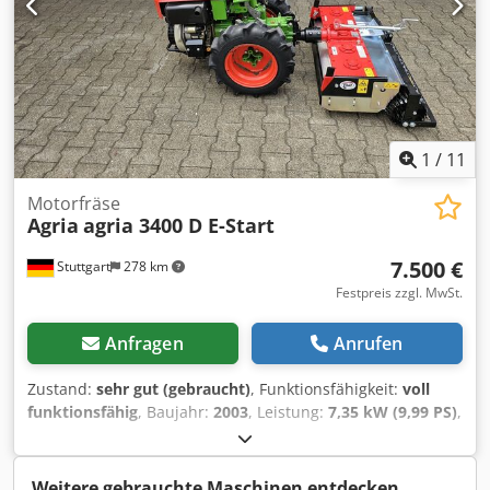
möglich - Versand kostet bundesweit 180,-€ per Spedition!
Besichtigung / Probefahrt gerne möglich! - Versand kostet
Crsdpfxov Ecdko Aigsf - Finanzierung / Leasing kann
bundesweit 400,-€ per Spedition! - Finanzierung / Leasing
individuell für Sie angefragt werden!
kann individuell für Sie angefragt werden
1
/
11
Motorfräse
Agria
agria 3400 D E-Start
7.500 €
Stuttgart
278 km
Festpreis zzgl. MwSt.
Anfragen
Anrufen
Zustand:
sehr gut (gebraucht)
, Funktionsfähigkeit:
voll
funktionsfähig
, Baujahr:
2003
, Leistung:
7,35 kW (9,99 PS)
,
Kraftstofftyp:
Diesel
, Getriebetyp:
mechanisch
, AGRIA 3400
Differential Einachser / Geräteträger - 10 PS Yanmar
L100AE Dieselmotor - 4V+4R Gang Wendegetriebe - Holm
Weitere gebrauchte Maschinen entdecken