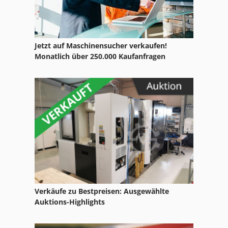
Amazone Ug 2200
Ammann Ac 110
Jetzt auf Maschinensucher verkaufen!
Ammann Acr 68
Monatlich über 250.000 Kaufanfragen
Ammann Av 20
Claas Corto 250 F
Claas Disco 250
Claas Rollant 250
Deutz Fahr Agrotron
Deutzfahr Km 25
Verkäufe zu Bestpreisen: Ausgewählte
Einachser Agria
Auktions-Highlights
Fendt 250 V