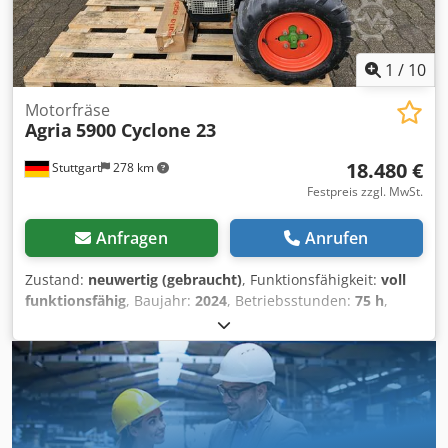
individuell für Sie angefragt werden
1
/
10
Motorfräse
Agria
5900 Cyclone 23
18.480 €
Stuttgart
278 km
Festpreis zzgl. MwSt.
Anfragen
Anrufen
Zustand:
neuwertig (gebraucht)
, Funktionsfähigkeit:
voll
funktionsfähig
, Baujahr:
2024
, Betriebsstunden:
75 h
,
Leistung:
16,92 kW (23,00 PS)
, Kraftstofftyp:
Benzin
,
Getriebetyp:
Hydrostat
, Agria 5900 Taifun Profi - Hydro
Geräteträger Technische Details: Kawasaki 2-Zylinder-
Viertakt-Benzinmotor 23PS mit Elektrostart Getriebe:
stufenloser hydrostatischer Fahrantrieb mit
Einscheibentrockenkupplung Geschwindigkeiten: Vorwärts:
0-7 km/h, Rückwärts: 0 - 3,6 km/h Lenkholm: