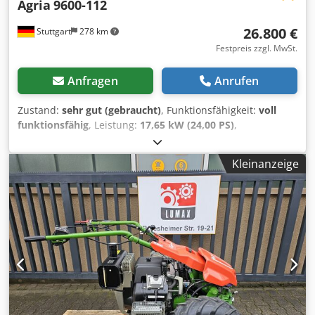
Agria
9600-112
26.800 €
Stuttgart
278 km
Festpreis zzgl. MwSt.
Anfragen
Anrufen
Zustand:
sehr gut (gebraucht)
, Funktionsfähigkeit:
voll
funktionsfähig
, Leistung:
17,65 kW (24,00 PS)
,
Kraftstofftyp:
Benzin
, Kraftstoff:
Super 95
, Getriebetyp:
Sonstige
, Baujahr:
2023
, AGRIA 9600 - 112 Crodpfx Aoxa Ar
Kleinanzeige
Toigef !!! 2. Generation neues Modell !!! Ferngesteuerte
Mähraupe mit 112cm Sichelmulchdeck Diese AGRIA 9600-
112 Mähraupe ist Baujahr 2023, und hat erst 304
Betriebsstunden lt. Zähler und befindet sich in einem sehr
guten Gesamtzustand mit normalen Gebrauchs- und
Verschleißspuren. Kundendienst frisch durchgeführt.
aktueller UVP liegt bei 44.900,-€. Der Nettopreis beträgt
26.806,-€ // Bruttopreis 31.900,-€ - Besichtigung /
Probefahrt gerne möglich! - Versand kostet bundesweit
400,-€ per Spedition! - Finanzierung / Leasing kann