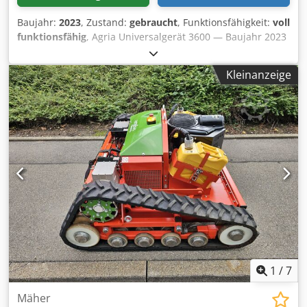
Baujahr:
2023
, Zustand:
gebraucht
, Funktionsfähigkeit:
voll
funktionsfähig
, Agria Universalgerät 3600 — Baujahr 2023
Gebraucht aus dem professionellen Mietpark der Kurt
König Baumaschinen GmbH, Einbeck. Zustand & Hinweise:
Kleinanzeige
- Zustand: Gebraucht aus Vermietung, regelmäßig
gewartet - Funktion: Voll funktionsfähig - Die Produktbilder
sind Beispielbilder und zeigen das Gerät im Neuzustand
— der tatsächliche Zustand weicht entsprechend der
Nutzungsdauer ab - Besichtigung in 37574 Einbeck nach
Vereinbarung möglich Credpfey A E H Uex Aigof Preis 4.900
EUR zzgl. MwSt. | EXW Einbeck | Lieferung auf Anfrage
1
/
7
Mäher