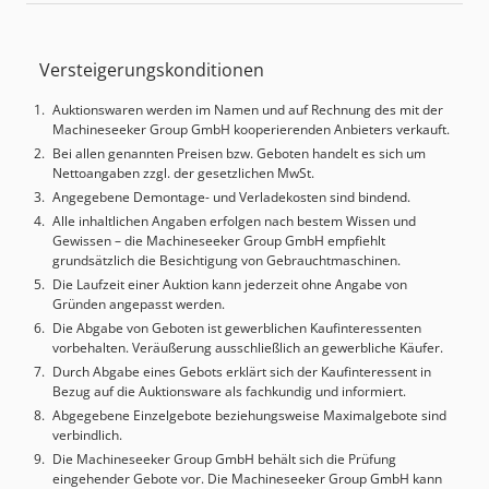
Produktionskapazität:
1.500 Einheit/Stunde
, TECHNISCHE
MORBIDELLI, Modell POWERFLEX – Nr. 5 geteilte untere
DETAILS Chsdpjyzn Sdofx Ab Nsa Plattenbreite min.: 250
Vertikalbohrköpfe automatische flexible Maschinen mit
mm Plattenbreite max.: 3.000 mm Plattenlänge min.: 100
NC-Steuerung – mit 26 unabhängigen Spindeln pro
Versteigerungskonditionen
mm Plattenlänge max.: 900 mm Plattendicke min: 12 mm
Bohrkopf – Nr. 3 Köpfe von automatische flexible geteilte
Plattendicke max: 60 mm Gewicht pro Platte max.: 50 kg
obere Vertikalbohrmaschine mit NC-Steuerung - mit
Auktionswaren werden im Namen und auf Rechnung des mit der
Arbeitshöhe: 1.060 mm Geschwindigkeit des
jeweils 26 unabhängigen Spindeln Bohrkopf - n 2
Machineseeker Group GmbH kooperierenden Anbieters verkauft.
Plattenförderers mit Inverter: 20 - 95 m/min
Horizontalbohrköpfe mit geteilten Köpfen und 28 + 28
Bei allen genannten Preisen bzw. Geboten handelt es sich um
Geschwindigkeit bei Platten über 50 kg: 50 m/min
Spindeln (für jede Seite) jeweils unabhängig (auf zwei
Nettoangaben zzgl. der gesetzlichen MwSt.
MASCHINEN-DETAILS Steuerungsmodell: TPA - Albatros -
Ebenen angeordnet) * Automatische Dornmaschine Marke
Angegebene Demontage- und Verladekosten sind bindend.
CNC 2000 AUSSTATTUNG EASYTOOL Software 5 geteilte,
MORBIDELLI * Plattenwender der Marke MARHOS *
Alle inhaltlichen Angaben erfolgen nach bestem Wissen und
untere vertikale Bohrköpfe, automatisch flexibel mit NC-
Automatischer Doppelzellenentlader der Marke MAHROS,
Gewissen – die Machineseeker Group GmbH empfiehlt
Steuerung, jeweils 26 unabhängige Spindeln 2 horizontale
Modell BRUSH - mit motorisierten Entladerollen und
grundsätzlich die Besichtigung von Gebrauchtmaschinen.
Bohrköpfe mit geteilten Köpfen, 28 + 28 Spindeln (jeweils
System für die Management von Märtyrergremien Codpfjv
Die Laufzeit einer Auktion kann jederzeit ohne Angabe von
pro Seite), unabhängig angeordnet auf zwei Ebenen
N Hifex Ab Noha
Gründen angepasst werden.
Externe Referenz: MMA004.003
Die Abgabe von Geboten ist gewerblichen Kaufinteressenten
vorbehalten. Veräußerung ausschließlich an gewerbliche Käufer.
Durch Abgabe eines Gebots erklärt sich der Kaufinteressent in
Bezug auf die Auktionsware als fachkundig und informiert.
Abgegebene Einzelgebote beziehungsweise Maximalgebote sind
verbindlich.
Die Machineseeker Group GmbH behält sich die Prüfung
eingehender Gebote vor. Die Machineseeker Group GmbH kann