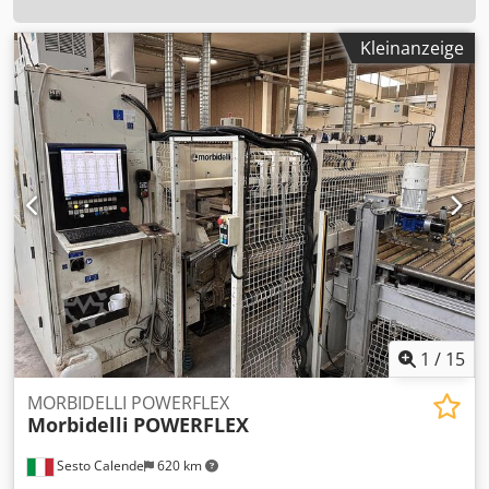
Kleinanzeige
1
/
15
MORBIDELLI POWERFLEX
Morbidelli
POWERFLEX
Sesto Calende
620 km