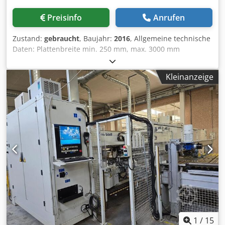
Preisinfo
Anrufen
Zustand:
gebraucht
, Baujahr:
2016
, Allgemeine technische
Daten: Plattenbreite min. 250 mm, max. 3000 mm
Plattentiefe min. 100 mm, max. 900 mm Plattendicke min.
12 mm, max. 60 mm Max. Gewicht pro Platte: 50 kg
Kleinanzeige
Arbeitshöhe: 1060 mm Lineargeschwindigkeit des
Plattenförderers mit Umrichter: 20–95 m/min Bei
Plattengewichten über 50 kg darf die Geschwindigkeit 50
m/min nicht überschreiten. Produktionskapazität der Linie:
bis zu 25 Stück/Minute MORBIDELLI POWERFLEX Flexible
Bohrmaschine: 5 geteilte untere Vertikalbohrköpfe, 3
automatische, flexible, geteilte obere Vertikalbohrköpfe mit
NC-Steuerung, jeweils mit 26 unabhängigen Spindeln, 2
Horizontalbohrköpfe mit geteilten Köpfen und 28 + 28
Spindeln (pro Seite), jeweils unabhängig (auf zwei Ebenen
angeordnet), Code: MMA004.03 TECHNISCHE DATEN ZU
ÜBERPRÜFEN Cjdpfx Ajw Dba Hjb Nsha
1
/
15