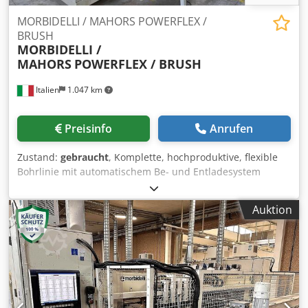
MORBIDELLI / MAHORS POWERFLEX /
BRUSH
MORBIDELLI /
MAHORS
POWERFLEX / BRUSH
Italien
1.047 km
Preisinfo
Anrufen
Zustand:
gebraucht
, Komplette, hochproduktive, flexible
Bohrlinie mit automatischem Be- und Entladesystem
Allgemeine technische Daten: Plattenbreite min. 250 mm,
max. 3000 mm Plattentiefe min. 100 mm, max. 900 mm
Auktion
Plattendicke min. 12 mm, max. 60 mm Maximalgewicht pro
Platte: 50 kg Arbeitsplattenhöhe mm 1060
Lineargeschwindigkeit des Plattenförderers mit Inverter
m/min 20 -95 Bei Plattengewichten über 50 kg darf die
Geschwindigkeit 50 m/min nicht überschreiten
Produktionskapazität der Linie bis zu 25 Stück pro Minute
Technische Daten der numerischen Steuerung und des