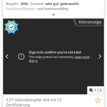
Baujahr:
2002
, Zustand:
sehr gut (gebraucht)
,
Funktionsfähigkeit:
voll funktionsfähig
,
Doppelschneckenextruder Ref.-Nr.: DE27695 Hersteller:
Leistritz Typ: ZSE 40 HP Baujahr: 2002
Kleinanzeige
Schneckendurchmesser: 2 x Ø 40,0 mm L/D: 40D Antrieb:
70 KW Details: Gleichläufer, segmentierte Schnecken und
Zylinder, 1 x Segment zur Seitenbeschickung Dkedpjx Dip
Tjfx Ai Rer Optionen: Granulierung, Dosierung, Sidefeeder
Das Angebot entspricht nicht Ihren Vorstellungen? Bitte
besuchen Sie unsere Webseite Plama Engineering oder
senden Sie uns Ihre detailierte Anfrage, wir haben für fast
jedes Budget das passende im Programm.
1
/
5
3,5T Geländestapler 4x4 mit CE-
Zertifizierung