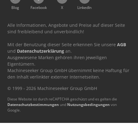
Blog
Facebook
X
LinkedIn
Alle Informationen, Angebote und Preise auf dieser Seite
sind freibleibend und unverbindlich!
Mit der Benutzung dieser Seite erkennen Sie unsere
AGB
und
Datenschutzerklärung
an.
Ausgewiesene Marken gehören ihren jeweiligen
Eigentümern.
Machineseeker Group GmbH übernimmt keine Haftung für
den Inhalt verlinkter externer Internetseiten.
© 1999 - 2026 Machineseeker Group GmbH
Diese Website ist durch reCAPTCHA geschützt und es gelten die
Datenschutzbestimmungen
und
Nutzungsbedingungen
von
Google.