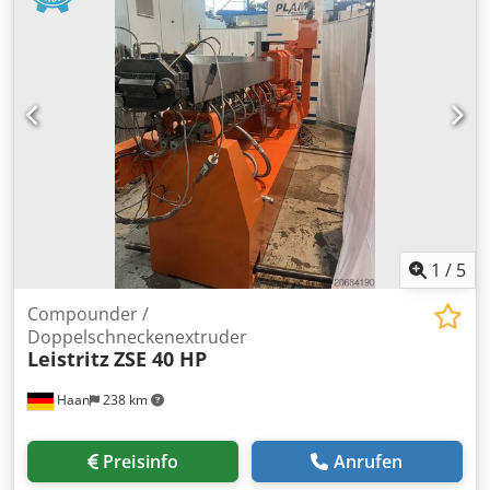
Benz ATEGO 818 K Erstzulassung: 07/2013 Motorhubraum:
4.249 cm³ Leistung: 180 PS Schaltgetriebe Dreiseitenkipper
Dedoxxl R Ajpfx Ai Rekr Gesamtgewicht: 8.800 kg Nutzlast:
3.340 kg Gesamtlänge LKW: 6.550 mm Aufbaulänge: 4.700
mm Radstand: 3.300 mm Federung: Mechanisch,
Blattfeder Differentialsperre ABS Klimaanlage Euro 5
Sonnenblenden Elektrische Spiegel und Fenster Radio
Kilometerstand: 260.000 km.
1
/
5
Compounder /
Doppelschneckenextruder
Leistritz
ZSE 40 HP
Haan
238 km
Preisinfo
Anrufen