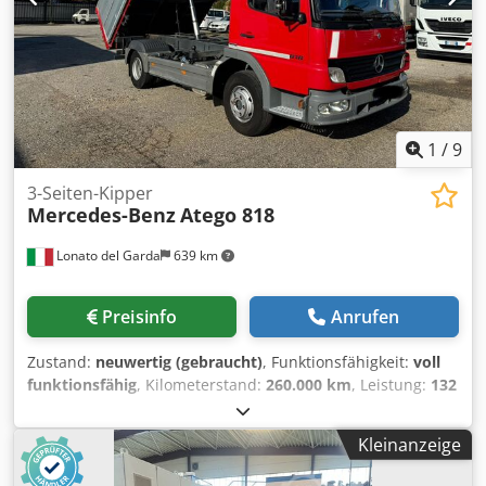
also has the identification plate attached. The machine is
beeing sold because it was replaced with newer
techonology.
1
/
9
3-Seiten-Kipper
Mercedes-Benz
Atego 818
Lonato del Garda
639 km
Preisinfo
Anrufen
Zustand:
neuwertig (gebraucht)
, Funktionsfähigkeit:
voll
funktionsfähig
, Kilometerstand:
260.000 km
, Leistung:
132
kW (179,47 PS)
, Erstzulassung:
07/2013
, Kraftstofftyp:
Diesel
, Kraftstoff:
Diesel
, Farbe:
Rot
, Emissionsklasse:
Kleinanzeige
Euro5
, Baujahr:
2013
, Ausstattung:
ABS,
Differentialsperre, Klimaanlage
, Beschreibung: Mercedes-