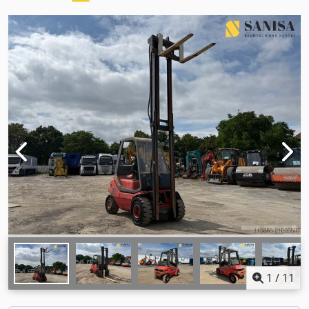
1
/
11