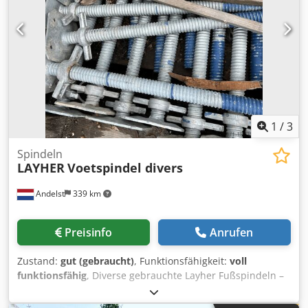
Bereifung vorne Typ: Non Marking Bereifung vorne
Zustand: 60 - 80% Bereifung hinten Typ: Non Marking
Bereifung hinten Zustand: 60 - 80% Batterie Volt: 48V
Batterie Ah: 625Ah Batterie Typ: PzS Seitenschieber, 3.
Ventil, Arbeitsscheinwerfer hinten, Arbeitsscheinwerfer
vorn, Dkedpsw U E Uujfx Ai Rjr
1
/
3
Spindeln
LAYHER
Voetspindel divers
Andelst
339 km
Preisinfo
Anrufen
Zustand:
gut (gebraucht)
, Funktionsfähigkeit:
voll
funktionsfähig
, Diverse gebrauchte Layher Fußspindeln –
verstellbare Basisstützen für Systemgerüste Dksdpjw
Ddavofx Ai Rsr Sie suchen gebrauchte Fußspindeln für