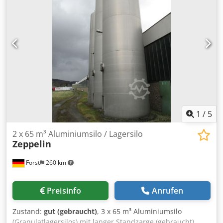
1
/
5
2 x 65 m³ Aluminiumsilo / Lagersilo
Zeppelin
Forst
260 km
Preisinfo
Anrufen
Zustand:
gut (gebraucht)
, 3 x 65 m³ Aluminiumsilo
(Granulatlagersilos) mit langer Standzarge (gebraucht)