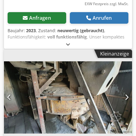
EXW Festpreis zzgl. MwSt.
Anfragen
Anrufen
Baujahr:
2023
, Zustand:
neuwertig (gebraucht)
,
Funktionsfähigkeit:
voll funktionsfähig
, Unser kompaktes
Extruder Modell EX20-25d Hersteller: PMH GmbH
Schneckendurchmesser [mm] 20 Schneckenlänge [L/D] 25
Kleinanzeige
Dkjdpfx Aoq R Tkwsi Rjr Schneckendrehzahl [min-1] 10-192
Schnecke nitriert Drehmoment 55Nm Antrieb
Drehstromantrieb mit Frequenzumrichter Antriebsleistung
[kW] 1,1kW Werkstoff des Zylinders: nitriert Elektrische
Anschlusswerte 3 / N / PE Versorgungsspannung [V] 400V
bei 50 Hz Steuerspannung [V] 24V Keramische Heizbänder
[W] 1200W Anzahl Heizbänder 3 Max. Ausstoß ca. 5kg/h
Max. Verarbeitungstemperatur [°C] 300