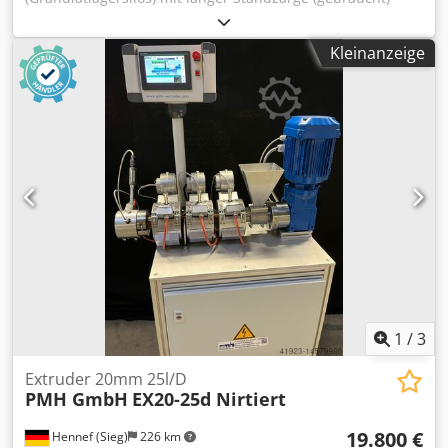
Dsdpfx Asvmidyei Rekr Inhalt ca. 65.000 Ltr. Durchmesser
(innen) ca. 3.000 mm Gesamthöhe ca. 12.000 mm
Kleinanzeige
Schüttdichte: 0,6 kg/dm³ Konusneigung: 90 Grad
Anschlüsse im Oberboden: 1 Entlüftungsstutzen mit
Haube DN 200 1 Flanschstutzen DN 100 Im Mantel: 1
Klappdom DN 450 1 Füllrohr nach unten gezogen DN 80
Konus: Der Konus endet in einem Flansch DN 150 mit
Absaugkasten ansonsten gem. Skizze und Fotos
1
/
3
Extruder 20mm 25l/D
PMH GmbH
EX20-25d Nirtiert
19.800 €
Hennef (Sieg)
226 km