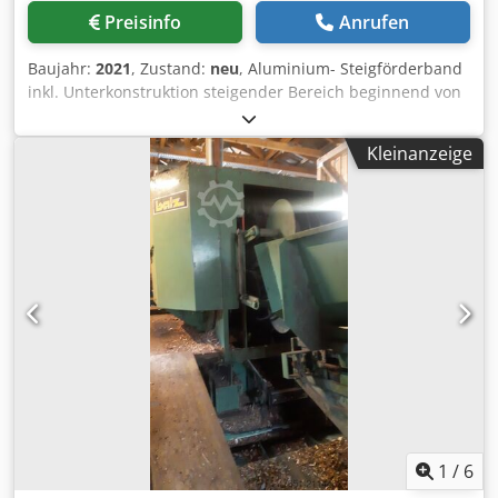
schnelle und präzise Einstellung • Hervorragendes Preis-
Preisinfo
Anrufen
Leistungs-Verhältnis im Vergleich zu Neuware _____
Internationaler Handel über BuildingEquipment.eu Unsere
Baujahr:
2021
, Zustand:
neu
, Aluminium- Steigförderband
gebrauchten Fußspindeln sind nicht nur für Kunden aus
inkl. Unterkonstruktion steigender Bereich beginnend von
den Niederlanden geeignet, sondern werden weltweit
50mm (anpassbar) Abwurf- Bereich 1500mm (anpassbar)
vertrieben. Ihre Vorteile: • Weltweite Lieferung: per Palette,
Fördergurtbreite 500mm ( anpassbar) Wir liefern unsere
Container oder Spedition • Komplette
Kleinanzeige
Förderbänder in PVC, PU oder Gummi. Dedpfx Aohh Dbaei
Exportdokumentation & Mengenangebote verfügbar •
Rekr PVC- Fördergurt inkl. Mitnehmer und Wellenkante
Kombinierbar mit Gerüstrahmen, Konsolen, Riegeln und
Antrieb: Motor 0,25KW ( anpassbar ), Schnelligkeit
mehr
0,3m/sec Anschluss 220/240V, 50Hz Schutzart IP54 Antrieb
etc. anschlussfertig, Motor- Steuerung optional 6x
verstellbare Maschinenfüße zur Ausrichtung Wellenkante:
40x35mm (anpassbar) T-20 Stollen - 400mm Teilung
(anpassbar) 2-lagig besonders querstabil Unsere
Kernkompetenz liegt darin, dem Kunden genau das zu
liefern was er auch wirklich benötigt. Wir arbeiten
zusammen mit unseren Kunden, kundenspezifische,
individuelle Lösungen aus und liefern entsprechende
Anlagen aus eigener Fertigung. B2hd9kmmdn Kontaktieren
Sie uns gerne auch telefonisch um für Ihre Anwendung
1
/
6
eine passende Lösung zu finden. Förderband,