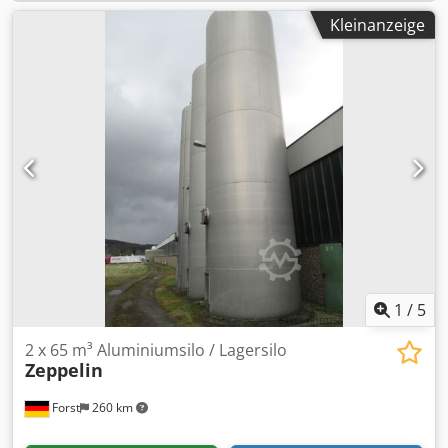
Kleinanzeige
1
/
5
2 x 65 m³ Aluminiumsilo / Lagersilo
Zeppelin
Forst
260 km