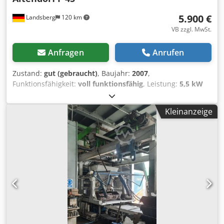
5.900 €
Landsberg
120 km
VB zzgl. MwSt.
Anfragen
Anrufen
Zustand:
gut (gebraucht)
, Baujahr:
2007
,
Funktionsfähigkeit:
voll funktionsfähig
, Leistung:
5,5 kW
(7,48 PS)
, Schnittbreite (max.):
1.000 mm
,
Sägeblattdurchmesser:
550 mm
, Neigungsverstellung
Kleinanzeige
Sägeblatt:
45 °
, Ausstattung:
CE-Kennzeichnung,
Dokumentation/Handbuch, Sägeblattschutz
,
Bildschrimsteuerung; Parallelanschlag Abspeichern von 20
Programmen; Doppelrollwagen 3000mm 1000er
Schnittbreite Schnitthöhe 200 mm Tischverlängerung 840
mm Drei Drehzahlen möglich 3 4 5 T/Umin Crodpfjy
Nyuaex Ab Tsf