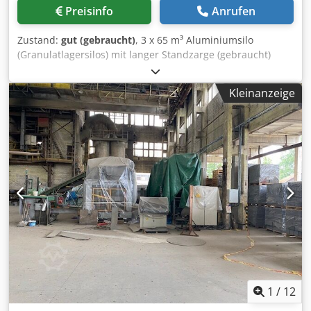
Preisinfo
Anrufen
Zustand:
gut (gebraucht)
, 3 x 65 m³ Aluminiumsilo
(Granulatlagersilos) mit langer Standzarge (gebraucht)
Inhalt ca. 65.000 Ltr. Durchmesser (innen) ca. 3.000 mm
Gesamthöhe ca. 12.000 mm Schüttdichte: 0,6 kg/dm³
Kleinanzeige
Konusneigung: 90 Grad Anschlüsse im Oberboden: 1
Entlüftungsstutzen mit Haube DN 200 1 Flanschstutzen DN
100 Credpfx Aovmidyob Tsf Im Mantel: 1 Klappdom DN 450
1 Füllrohr nach unten gezogen DN 80 Konus: Der Konus
endet in einem Flansch DN 150 mit Absaugkasten
ansonsten gem. Skizze und Fotos
1
/
12