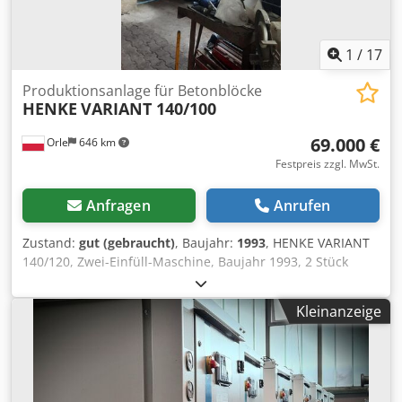
1
/
17
Produktionsanlage für Betonblöcke
HENKE
VARIANT 140/100
69.000 €
Orle
646 km
Festpreis zzgl. MwSt.
Anfragen
Anrufen
Zustand:
gut (gebraucht)
, Baujahr:
1993
, HENKE VARIANT
140/120, Zwei-Einfüll-Maschine, Baujahr 1993, 2 Stück
Formen, neue Steuerung Crjdpfx Absxl S Uhs Tsf
Kleinanzeige