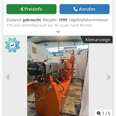
Preisinfo
Anrufen
Zustand:
gebraucht
, Baujahr:
1999
, Sägeblattdurchmesser
275 mm Schnittbereich bei 90 Grad: rund 80 mm
Schnittbereich bei 90 Grad: vierkant 70 mm Schnittbereich
bei 90 Grad: flach 100 x 60 mm Schnittbereich bei 45 Grad:
Kleinanzeige
rund 70 mm Cedpfx Abel R Nnno Tjrf Schnittbereich bei 45
Grad: vierkant 60 mm Schnittbereich bei 60 Grad: flach 80
x 50 mm Spannbereich 110 mm Drehzahl 45 / 90 U/min
Gesamtleistungsbedarf 0,5 kW Maschinengewicht ca. 0,07
t Raumbedarf ca. 900 x 700 x 1600 m Manuelle
Kaltkreissäge mit: - Maschinenuntergestell -
Auflageschiene 1500mm
1
/
5