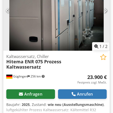
1
/
2
Kaltwassersatz, Chiller
Hitema ENR 075 Prozess
Kaltwassersatz
23.900 €
Güglingen
256 km
Festpreis zzgl. MwSt.
Anfragen
Anrufen
Baujahr:
2025
, Zustand:
wie neu (Ausstellungsmaschine)
,
luftgekühlter Prozess Kaltwassersatz: Kältemittel R32