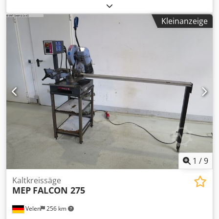
Credpfsf H A Eyox Ab Tof Kälteleistung 72KW bei 7/12°C,
interne P3Pumpe, interner 410l Tank, Winterpaket bis
Kleinanzeige
-25°C Umgebungstemperatur zur Aussenaufstellung
beinhaltet drehzahlgeregelte Lüfter großes Dixell Display
mit Schutzabdeckung,
1
/
9
Kaltkreissäge
MEP
FALCON 275
Velen
256 km