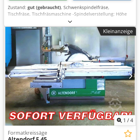
Zustand:
gut (gebraucht)
, Schwenkspindelfräse,
Tischfräse, Tischfräsmaschine -Spindelverstellung: Höhe
und Winkel -schwenkbar: -3° bis 45° -Antrieb: 4,5/5,5 kW -
Drehzahl: 3000/4500/6000/9000/12000 U/min -
Kleinanzeige
Vorschubapparat Holz-Her 3 Rollen -Nutzlänge der Welle:
100 mm -Spindel: Ø 30 mm -max. Fräser: Ø 220 mm -
Abmessungen: 1540/1100/H1520 mm Credpfx Aeh Nvyzeb
Tsf -Gewicht: 962 kg
1
/
4
Formatkreissäge
Altendorf
F 45