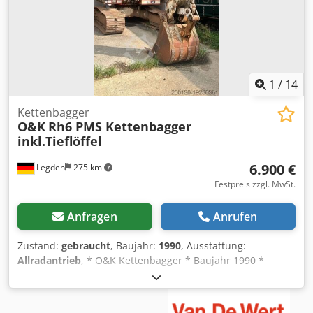
Programm.
1
/
14
Kettenbagger
O&K
Rh6 PMS Kettenbagger
inkl.Tieflöffel
6.900 €
Legden
275 km
Festpreis zzgl. MwSt.
Anfragen
Anrufen
Zustand:
gebraucht
, Baujahr:
1990
, Ausstattung:
Allradantrieb
, * O&K Kettenbagger * Baujahr 1990 *
Scheibe Defekt * Reparatur Bedürftig *
Arbeitsscheinwerfer * Tieflöffel Crsdpfx Abowpptlj Tef ----
Interne Fahrzeugnummer: 10119-----