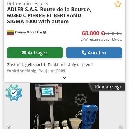
Betonstein - Fabrik
ADLER S.A.S. Route de la Bourde,
60360 C
PIERRE ET BERTRAND
SIGMA 1000 with autom
68.000 €
Kaunas
997 km
89.000 €
EXW Festpreis zzgl. MwSt.
Anfragen
Anrufen
Zustand:
gebraucht
, Funktionsfähigkeit:
voll
funktionsfähig
, Baujahr:
2009
,
Maschinen-/Fahrzeugnummer:
1017
, Gebrauchte
Produktionslinie für Blöcke aus Beton (und Blähton). Die
Kleinanzeige
Linie wurde verwendet, um Betonblöcke mit Blähton zu
produzieren. Von 2023-08 ist die Linie nicht mehr in
Betrieb, sie ist erhalten geblieben. Linie von Blöcken in
Ordnung: - 2 Stk. kleine Silos (mit Vibro, mit
Pneumoklappen). - Förderer für die Zufuhr des
Rohmaterials zum Wiegebehälter. - Wägebehälter. -
Förderer der Rohstoffzufuhr vom Wiegebunker zum