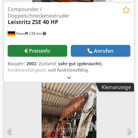
Compounder /
Doppelschneckenextruder
Leistritz
ZSE 40 HP
Haan
238 km
Preisinfo
Anrufen
Baujahr:
2002
, Zustand:
sehr gut (gebraucht)
,
Funktionsfähigkeit:
voll funktionsfähig
,
Doppelschneckenextruder Ref.-Nr.: DE27695 Hersteller:
Leistritz Typ: ZSE 40 HP Baujahr: 2002 Crodpfx Aex Dip Tjb
Kleinanzeige
Tsf Schneckendurchmesser: 2 x Ø 40,0 mm L/D: 40D
Antrieb: 70 KW Details: Gleichläufer, segmentierte
Schnecken und Zylinder, 1 x Segment zur
Seitenbeschickung Optionen: Granulierung, Dosierung,
Sidefeeder Das Angebot entspricht nicht Ihren
Vorstellungen? Bitte besuchen Sie unsere Webseite Plama
Engineering oder senden Sie uns Ihre detailierte Anfrage,
wir haben für fast jedes Budget das passende im