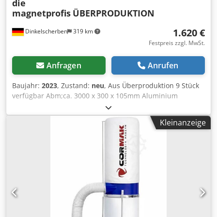
die
magnetprofis
ÜBERPRODUKTION
1.620 €
Dinkelscherben
319 km
Festpreis zzgl. MwSt.
Anfragen
Anrufen
Baujahr:
2023
, Zustand:
neu
, Aus Überproduktion 9 Stück
verfügbar Abm;ca. 3000 x 300 x 105mm Aluminium
Konstruktion: Fördergurtbreite ohne Wellenkante PVC-
Fördergurt glatt Fördergurt grün, 2-lagig besonders
Kleinanzeige
querstabil endlos verschweißt mit Stufenverbindung *
antistatisch durch Fäden im Gewebe der Laufseite Antrieb:
Motor ca. 0,18Kw, Schnelligkeit 0,3m/sec. * mit
Frequenzrichter steuerbar Csdpsff Hgajfx Ah Ssha
Anschluss 220/400V, 50Hz Schutzart IP54 Antrieb, Motor-
Steuerung optional