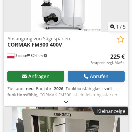
1
/
5
Absaugung von Sägespänen
CORMAK
FM300 400V
225 €
Siedlce
824 km
Festpreis zzgl. MwSt.
Anfragen
Anrufen
Zustand:
neu
, Baujahr:
2026
, Funktionsfähigkeit:
voll
funktionsfähig
, CORMAK FM300 ist ein leistungsstarker
Späneabsauger, der für den intensiven Einsatz in
Schreinereien, Möbelwerkstätten und
Kleinanzeige
Produktionsbetrieben konzipiert wurde. Dank eines 1,5 kW
Motors, eines dynamisch ausgewuchteten Laufrads und
einer robusten Stahlkonstruktion bietet das Gerät eine
zuverlässige Absaugung von Spänen, Sägemehl und Staub