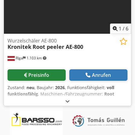
1
/
6
Wurzelschäler AE-800
Kronitek
Root peeler AE-800
Rīga
1.103 km
Preisinfo
Anrufen
Zustand:
neu
, Baujahr:
2026
, Funktionsfähigkeit:
voll
funktionsfähig
, Maschinen-/Fahrzeugnummer:
Root
peeler AE-800
, Allgemeines: Der Wurzelschäler ist ein
fortschrittliches Gerät, das speziell für das effiziente
Chodpfx Aet Av Igsh Sja Wurzelgemüse wie Kartoffeln,
Ingwer und Karotten zu reinigen und zu schälen. Mit dem
weichen Bürstenaufsatz lassen sich auch empfindliche
Früchte mit dünner Schale reinigen. mit dünner Schale.