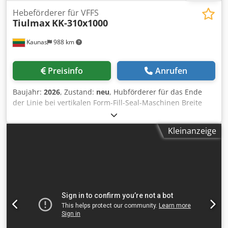
Hebeförderer für VFFS
Tiulmax
KK-310x1000
Kaunas
988 km
Preisinfo
Anrufen
Baujahr:
2026
, Zustand:
neu
, Hubförderer für das Ende
der Linie bei vertikalen Form-Fill-Seal-Maschinen Breite
des Förderbandes - 310mm Aufnahmehöhe - 240mm
Abhebehöhe - 1000mm Chedek N A Suopfx Ah Soa
Kleinanzeige
Geschwindigkeit - 9,5m/min Mit Lenkrädern