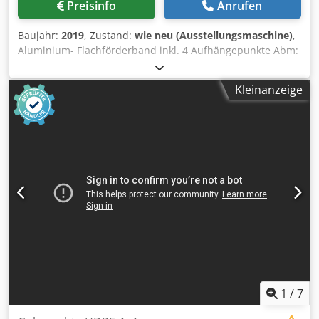
Preisinfo
Anrufen
Baujahr:
2019
, Zustand:
wie neu (Ausstellungsmaschine)
,
Aluminium- Flachförderband inkl. 4 Aufhängepunkte Abm:
6000 + 520 x 105mm Fördergurtbreite 400mm PVC-
Fördergurt inkl. Stollen und Wellenkante * optional mit
Kleinanzeige
magnetischer Umlenkwalze am Ende des Förderbandes. *
optional mit Unterkonstruktion Cjdpfx Aed Ra Ttsh Ssha *
Sonderanfertigungen in sämtlichen Ausführungen
möglich.
1
/
7