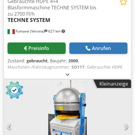
Gebrauchte HDPE 4+4
Blasformmaschine TECHNE SYSTEM bis
zu 2700 Fl/h
TECHNE
SYSTEM
Fumane (Verona)
627 km
Preisinfo
Anrufen
Zustand:
gebraucht
, Baujahr:
2000
,
Maschinen-/Fahrzeugnummer:
SO117
, Gebrauchte HDPE
4+4 Blasformmaschine TECHNE SYSTEM bis 2700
bphWesentliche technische Merkmale und Premium-
Kleinanzeige
UpgradesDiese HDPE-Blasformmaschine bietet ein
hochspezialisiertes System für das Blasformen von
Behältern aus hochdichtem Polyethylen (HDPE). Konkret
handelt es sich um eine TECHNE 4000 T660 Baujahr 2000,
die sich in einem OPTIMALEN Zustand von Sauberkeit und
Ordnung befindet. Als Spiegelbild ihrer sorgfältigen
Wartungshistorie wurde die Maschine täglich im unteren
Bereich gereinigt und einmal pro Woche vollständig