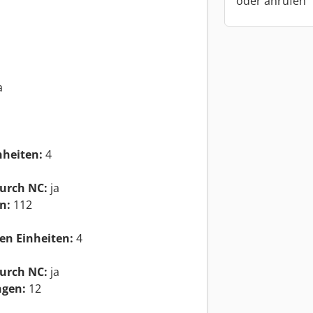
oder anrufen
a
nheiten:
4
durch NC:
ja
n:
112
len Einheiten:
4
durch NC:
ja
ngen:
12