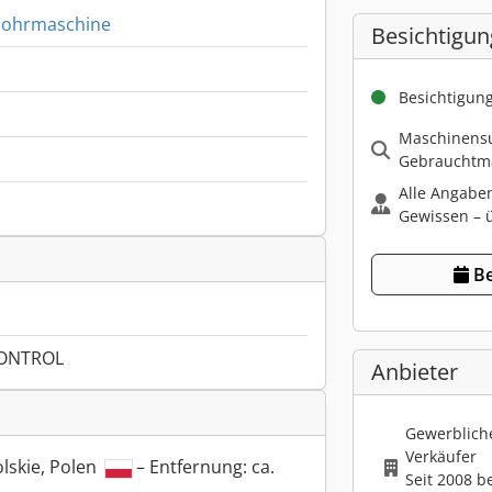
bohrmaschine
Besichtigun
Besichtigun
Maschinensu
Gebrauchtma
Alle Angabe
Gewissen – ü
Be
ONTROL
Anbieter
Gewerbliche
Verkäufer
lskie, Polen
– Entfernung: ca.
Seit 2008 b