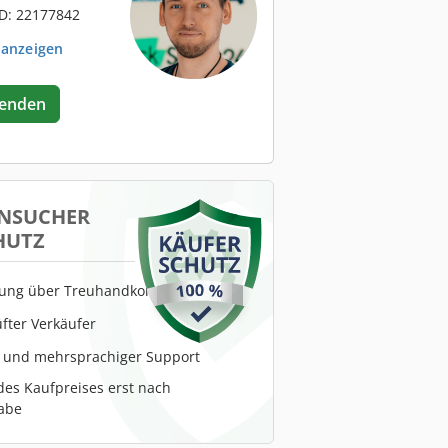
D: 22177842
 anzeigen
senden
NSUCHER
HUTZ
lung über Treuhandkonto
fter Verkäufer
r und mehrsprachiger Support
es Kaufpreises erst nach
abe