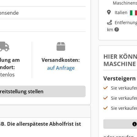
Maschinen
Italien
ionsende
Entfernung
km
HIER KÖNN
lung am
Versandkosten:
MASCHINE
ndort:
auf Anfrage
tenlos
Versteigern 
Sie verkauf
eitstellung stellen
Sie verkaufe
Sie verkaufe
B. Die allerspäteste Abholfrist ist