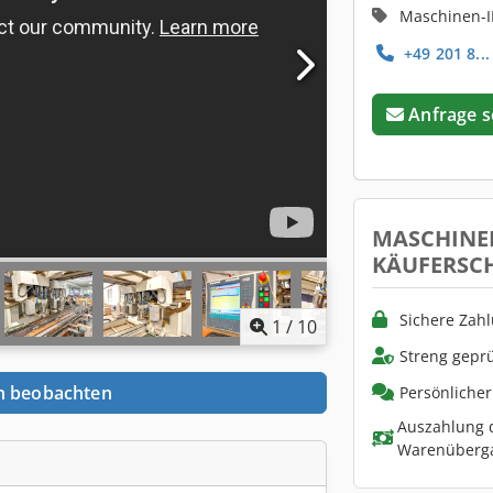
Maschinen-I
+49 201 8...
Anfrage 
MASCHINE
KÄUFERSC
Sichere Zah
1
/
10
Streng geprü
n beobachten
Persönliche
Auszahlung d
Warenüberg