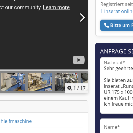
Registriert sei
1 Inserat onlin
Bitte um 
ANFRAGE S
Nachricht*
1
/
17
hleifmaschine
Name*