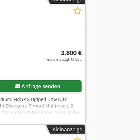
3.800 €
Festpreis zzgl. MwSt.
Anfrage senden
medium: Nd:YAG Djdped Dhw Njfx
ahl-Divergenz: 5 mrad Multimode, 2
W Monomode Pulsenergie: 16 mJ (30 bei
tersystem Strichdicke bei Mischmode:
Kleinanzeige