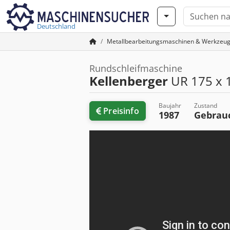
Deutschland
Metallbearbeitungsmaschinen & Werkzeu
Rundschleifmaschine
Kellenberger
UR 175 x 
Baujahr
Zustand
Preisinfo
1987
Gebrau