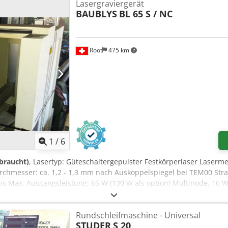
Lasergraviergerät
BAUBLYS
BL 65 S / NC
Root
475 km
1
/
6
braucht)
, Lasertyp: Güteschaltergepulster Festkörperlaser Laser
rchmesser: ca. 1,2 - 1,3 mm nach Auskoppelspiegel bei TEM00 Str
ns Max. Ausgangsleistung: 65 W (130 W als option) Multinode, 16 
gütegeschaltet von 0.1 bis 100 kHz Strahlablenksystem: Galvanome
Rundschleifmaschine - Universal
STUDER
S 20