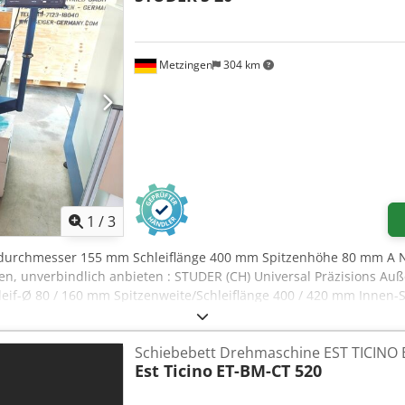
Metzingen
304 km
1
/
3
ifdurchmesser 155 mm Schleiflänge 400 mm Spitzenhöhe 80 mm A N
en, unverbindlich anbieten : STUDER (CH) Universal Präzisions A
leif-Ø 80 / 160 mm Spitzenweite/Schleiflänge 400 / 420 mm Innen
Tisch-Geschwindigkeit 0,1 – 3,5 m/min Kleinster aut. Weg 1 mm Tis
 170 mm Schnell-Verfahrweg 30 mm Einstechtiefe, max. 1,9 mm/Ø V
Schiebebett Drehmaschine EST TICINO 
 rechts) 15 / 30 ° Schleifscheibenmaß: Bohrung x Breite x Æ 127 x
Est Ticino
ET-BM-CT 520
Aufnahmekonus MK 2 Drehzahlen 60 – 1.200 U/min Spindelantrieb 
onderausstattung: • Konventionelle elektrohydraulische Steuerung 