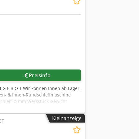
Preisinfo
 G E B O T Wir können Ihnen ab Lager,
ußen- & Innen-Rundschleifmaschine
-Schleif-Ø mm Werkstück-Gewicht
ch schwenkbar max. 30 °
orschub 0,001 – 0,04 mm/Ø
Kleinanzeige
ET
 30 x 300 mm Innenschleif-Vorrichtung,
2,2 kW Gesamtantrieb 5 kW - 400 V –
mit PHILIPS Digitalanzeige für die