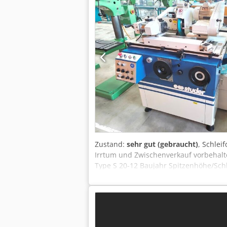
Zustand:
sehr gut (gebraucht)
, Schle
Irrtum und Zwischenverkauf vorbehalt
Type S 20-12 Baujahr Spitzenhöhe/Sch
fliegend / zwischen Spitzen 5 / 20 kg 
Schleifspindelstock Verstellweg, max
Djdpfjzbczxsx Aqtjck Schwenkbar (nach
aufgebaut mm Werkstückspindelstock 
50 Hz Gewicht ca. 1.000 kg Zubehör / S