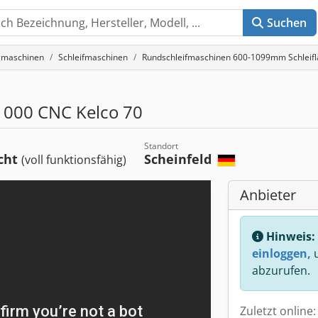
Suchen
gmaschinen
Schleifmaschinen
Rundschleifmaschinen 600-1099mm Schleif
1000 CNC Kelco 70
Standort
cht
Scheinfeld
(voll funktionsfähig)
Anbieter
Hinweis:
einloggen,
u
abzurufen.
Zuletzt online