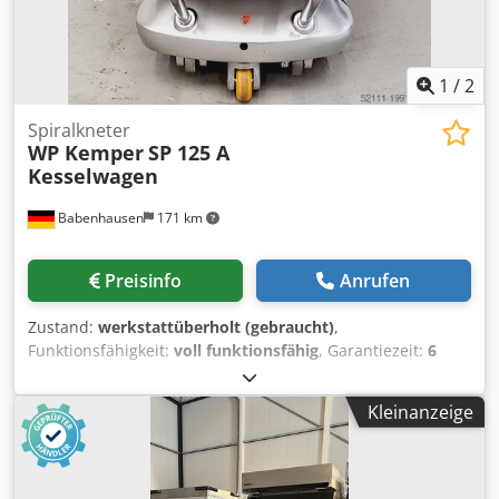
1
/
2
Spiralkneter
WP Kemper
SP 125 A
Kesselwagen
Babenhausen
171 km
Preisinfo
Anrufen
Zustand:
werkstattüberholt (gebraucht)
,
Funktionsfähigkeit:
voll funktionsfähig
, Garantiezeit:
6
Monate
, Jahr der letzten Überholung:
2026
,
Fassungsvermögen des Behälters:
240 l
, Leergewicht:
400
Kleinanzeige
kg
, Gesamtgewicht:
400 kg
, Kesselwagen Kemper SP 125 A
Dcodpfow U I A Iex Aflok Gebrauchtgerät überholt mit
Gewährleistung Qualität vom Fachbetrieb! Profitieren Sie
aus über 35 Jahren Erfahrung! Kommen Sie uns Besuchen!