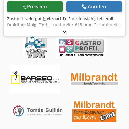
Preisinfo
Anrufen
Zustand:
sehr gut (gebraucht)
, Funktionsfähigkeit:
voll
funktionsfähig
, Förderbandbreite:
615 mm
, Gesamtbreite:
2.800 mm
, Gesamtlänge:
1.205 mm
, Eingangsspannung:
400 V
, Eingangsfrequenz:
50 Hz
, DGUV geprüft bis:
07/2027
, elektrische Sicherung:
16 A
, Jahr der letzten
Überholung:
2026
, Öffnungsweite:
30 mm
, Arbeitsbreite:
615 mm
, Platzbedarf Länge:
1.205 mm
, Platzbedarf Breite:
2.800 mm
, Art des Eingangsstroms:
Drehstrom
,
Ausrollmaschine Fritsch Rollfix 3W 600 Dsdpfey U Tu Dox
Afleck für alle Teige zum Ausrollen und Tourieren
Manuelle Steuerung Teigausrollmaschine fahrbar mit
Hand und Fußsteuerung Maschine fahrbar Anschluss
400V, 16A-CEE Stecker Maße ca. 2800 x 1205 mm, BxT
Gebrauchtmaschine