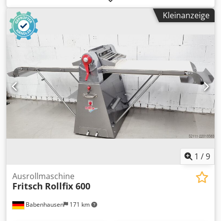
Dedjxywm Sjpfx Afleck -mit Dampfkondensator inklusive
Kleinanzeige
Ablufthaube -mit automatischer Reinigung -
Türverriegelung mit PIN -mit Beladewagen -400/230V
3/N/PE 50 Hz -Außenmaße: 90x127x210 cm (BxTxH)
1
/
9
Ausrollmaschine
Fritsch
Rollfix 600
Babenhausen
171 km