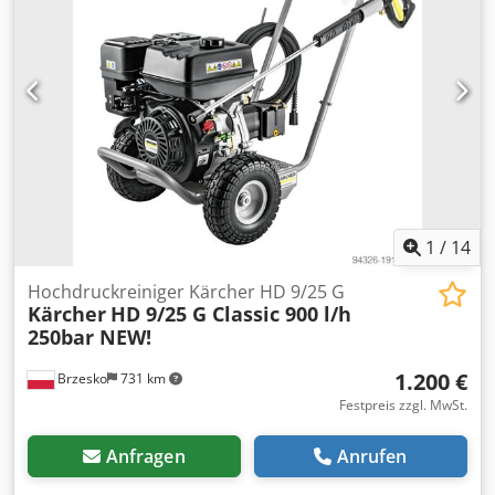
gereinigt Maße: 3400 x 800 x 970 mm, BxTxH Option:
Lieferservice Viele weitere Tische / Arbeitstische haben wir
auf Lager! Djdpfxewyrw Ij Afleck
1
/
14
Hochdruckreiniger Kärcher HD 9/25 G
Kärcher
HD 9/25 G Classic 900 l/h
250bar NEW!
1.200 €
Brzesko
731 km
Festpreis zzgl. MwSt.
Anfragen
Anrufen