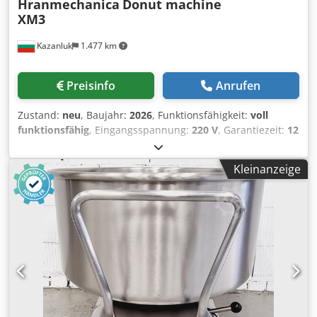
Hranmechanica
Donut machine
XM3
Kazanluk
1.477 km
Preisinfo
Anrufen
Zustand:
neu
, Baujahr:
2026
, Funktionsfähigkeit:
voll
funktionsfähig
, Eingangsspannung:
220 V
, Garantiezeit:
12
Monate
, Gesamthöhe:
730 mm
, Gesamtlänge:
1.115 mm
,
Gesamtbreite:
490 mm
, Gesamtgewicht:
50 kg
, Maschine
Kleinanzeige
für Mini-Donuts, aus rostfreiem Stahl gemäß AISI 304,
entsprechend den Vorschriften für die
Lebensmittelindustrie. Automatische Dosierung, Wendung
und Entnahme der Donuts aus der Fritteuse. Dcedpfewp Il
Hex Aflek Elektronischer Zähler Leicht zu warten.