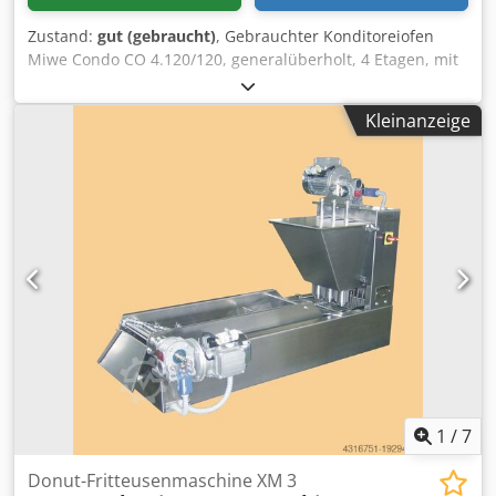
Zustand:
gut (gebraucht)
, Gebrauchter Konditoreiofen
Miwe Condo CO 4.120/120, generalüberholt, 4 Etagen, mit
Dunstabzugshaube und Backblech, Backflächen 120 x 120
cm, elektrisch, 4 magnetische Lüftungsöffnungen,
Kleinanzeige
Backraumhöhe 20 cm, 47,2 kW, 400/230 V, Djdpfxjy E Hrwe
Aflsck
1
/
7
Donut-Fritteusenmaschine XM 3