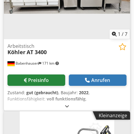
1
/
7
Arbeitstisch
Köhler
AT 3400
Babenhausen
171 km
Preisinfo
Anrufen
Zustand:
gut (gebraucht)
, Baujahr:
2022
,
Funktionsfähigkeit:
voll funktionsfähig
,
Maschinen-/Fahrzeugnummer:
2026
, Gesamthöhe:
970
mm
, Gesamtbreite:
3.400 mm
, Arbeitstische AT 3400
Kleinanzeige
fahrbar Edelstahl - Arbeitsplatte mit Galerie hinten
Schubladenblock rechts 2 Edelstahlmehlwagen 8
Zutatenbehälter links mit Edelstahldeckel Gebrauchtgerät