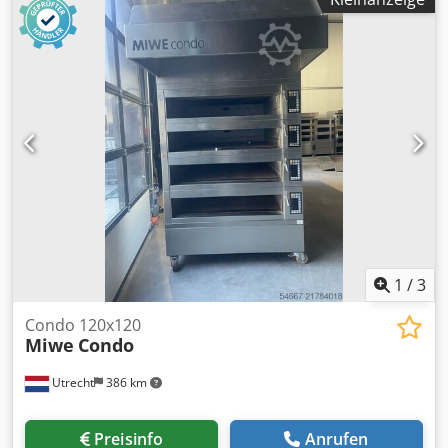
Edelstahlrahmen, ist dieser robuste Hochdruckreiniger
leicht zu bewegen und kann mit verschiedenem Zubehör,
wie Rotordüsen, Chemie-Injektoren und einem
Sandstrahlkit ausgestattet werden. Ähnlich aber kein
Dynajet, Falch, Kärcher, Oertzen, etc. Djdpfjhf Nakex Afljck
Verfügbare Modelle: ----- CE08-series L/min CE08-200 bar
15 7,5 hp water blaster unit 50Hz CE08-200 bar 15 7,5 hp
water blaster unit 60Hz CE08-200 bar 15 7,5 hp water
blaster unit 50Hz with start/stop CE08-200 bar 15 7,5 hp
water blaster unit 60Hz with start/stop Allgemeine
Spezifikationen: ----- Leistung des Antriebmotors: 6.0 kW
Volt: 400V (50Hz) - 440V (60Hz) Amp: 12.8A (50Hz) - 12.3A
(60Hz) Abmessungen: 690 mm x 560 mm x 900 mm
Gewicht: 70 kg Inklusive Standardzubehör.
1
/
3
Condo 120x120
Miwe
Condo
Utrecht
386 km
Preisinfo
Anrufen