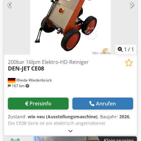
1
/
1
200bar 16lpm Elektro-HD-Reiniger
DEN-JET
CE08
Rheda-Wiedenbrück
167 km
Preisinfo
Anrufen
Zustand:
wie neu (Ausstellungsmaschine)
, Baujahr:
2026
,
Die CE08 Serie ist ein elektrisch angetriebener
Hochdruckreiniger. Dieses Modell ist das ideale Werkzeug
für allgemeine Reinigungsarbeiten. Eingebaut in einen
Kleinanzeige