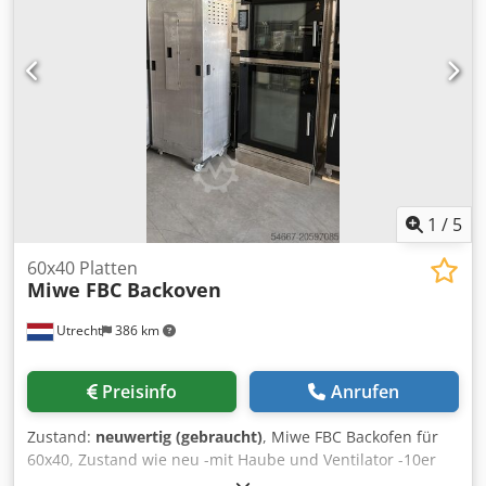
1
/
5
60x40 Platten
Miwe FBC Backoven
Utrecht
386 km
Preisinfo
Anrufen
Zustand:
neuwertig (gebraucht)
, Miwe FBC Backofen für
60x40, Zustand wie neu -mit Haube und Ventilator -10er
Backofen benötigt 19,7 kW -6er Backofen benötigt 9,3 kW