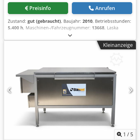
Preisinfo
Anrufen
Zustand:
gut (gebraucht)
, Baujahr:
2010
, Betriebsstunden:
5.400 h
, Maschinen-/Fahrzeugnummer:
13668
, Laska
Vakuum-Kutter mit niedrigen Betriebsstunden. Die
Maschine ist in gutem Zustand und wurde zuvor bis zur
Kleinanzeige
Schließung im Jahr 2019 in einer britischen Wurstfabrik
eingesetzt. Dcodpfsw Rn Rdjx Aigjk Tumbelwagen-Lader
Entleerer Neuerer Touchscreen-Bedienung – voll
programmierbar Läuft vorführbereit.
1
/
5