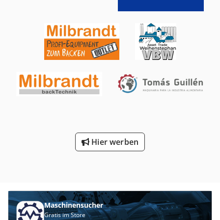
gereinigten Flaschen Kastenwaschmaschine | Fleischer | -
360l/h) Anschlussleistung 20,15 kW Elektrischer Anschluss
| - Für die Reinigung von Kunststoff-Leerkästen, im
400V 50Hz (3 Phasen 16A) Außenabmessungen: Länge 2214
Längsdurchlauf Modulgröße: 300x400mm Überholt in
mm Breite 870 mm Dcsdsw Aw T Tepfx Aigek Höhe
2016 Kompressor | Alup | Allegro 19-10 | 2016 Ölfrei 4897
(=Arbeitshöhe) 1090 mm Wasserbeckeninnenmasse: Länge
Betriebsstunden Transport Flaschentransport: diverse
1770 mm Breite 800 mm Maximale Flaschenhöhe 330mm
Transportbänder + 90° Bögen Kistentransport/
Leergewicht 220 kg Wasserinhalt ~345 l
Rollenbahn: 2016 überholt mit Edelstahlwangen und -
füßen Dcodpfel Hx Rpjx Aigek
Hier werben
Maschinensucher
Gratis im Store