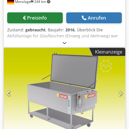
Menslage
244 km
Preisinfo
Anrufen
Zustand:
gebraucht
, Baujahr:
2016
, Überblick Die
Abfüllanlage für Glasflaschen (Einweg und Mehrweg) war
bis vor kurzem bei einer kleinen Brauerei in Deutschland
in Betrieb. Die Anlage ist für 0,33l Longneck-Flaschen
Kleinanzeige
ausgelegt und kann bis zu 2.500 Flaschen pro Stunde
abfüllen. Die Maschine ist noch in Betrieb und kann nach
Absprache jederzeit besichtigt werden. Die
Flaschenwaschmaschine und der Auspacker können auch
einzeln erworben werden. Technische Details Leistung:
2.500 Fl./ h Formate: Vorbereitet für 0,33l Longneck
Fülltemperatur: 6°C Verpackung: 0,33l Longneck in 24er
Faltschachtel 0,33l Longneck in 24er Modulkasten Einzelne
Maschinen / Anlagenkomponenten Neuglasabheber |
Füllmeister | - | 2016 Füller + Verschließer | H&K | VVF
14/3 | 1966 2016 Generalüberholung: mit Vorevakuierung -
neuer Drehkugelanschluss - neuer Edelstahltisch - neue
Elektrik - neuer Ventilsteuerschrank in