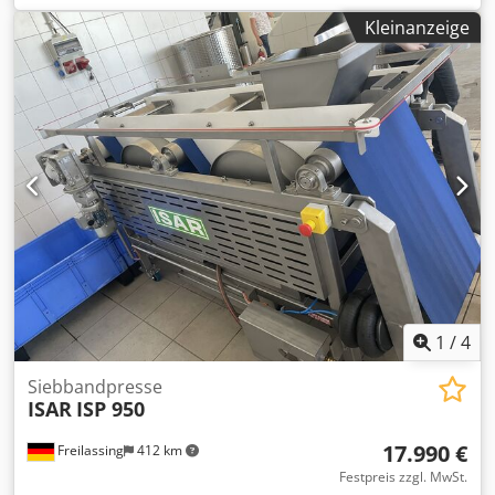
Gram Modell: SF500 G S RA L2 25B für max. 20 Bleche 600 x
Kleinanzeige
400 Digitale Temperaturanzeige von +10 bis - 30°C
Energiesparsystem EHT Tiefkühlschrank Steckerfertig
Froster mit Kältemittel R 290 A Anschluss 230V Maße: 600 x
855 x 2125 mm, BxTxH Gebrauchtgerät gereinigt mit
Gewährleistung + Ersatzteil Service Dcsdpfewyruajx Aigjk
Viele weitere Kühlgeräte haben wir auf Lager!
1
/
4
Siebbandpresse
ISAR
ISP 950
17.990 €
Freilassing
412 km
Festpreis zzgl. MwSt.