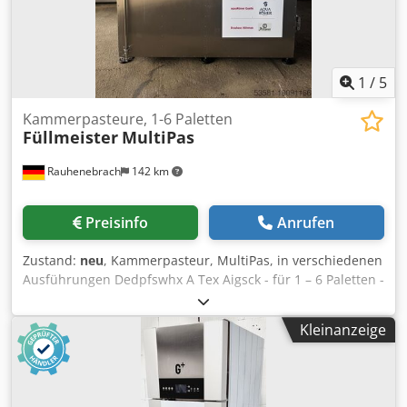
Isolierter Behälter Behältervolumen: 200 l Dcodotyvvmspfx
Aigok Anzahl der Chargenkörbe: 4 Abmessungen des
Korbes: 240 × 386 × 340 mm (Höhe)
1
/
5
Kammerpasteure, 1-6 Paletten
Füllmeister
MultiPas
Rauhenebrach
142 km
Preisinfo
Anrufen
Zustand:
neu
, Kammerpasteur, MultiPas, in verschiedenen
Ausführungen Dedpfswhx A Tex Aigsck - für 1 – 6 Paletten -
für Getränke mit und ohne CO2 - mit Flügeltür oder
Hubtüre Fragen Sie gerne bei uns mit Ihren Vorgaben an!
Kleinanzeige