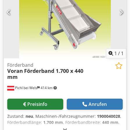
1
/
1
Förderband
Voran
Förderband 1.700 x 440
mm
Pichl bei Wels
414 km
Preisinfo
Anrufen
Zustand:
neu
, Maschinen-/Fahrzeugnummer:
1900040028
,
Förderbandlänge:
1.700 mm
, Förderbandbreite:
440 mm
,
Förderbandgeschwindigkeit:
57 mm/s
, Leistung:
0,18 kW