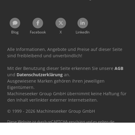
Blog
Facebook
X
LinkedIn
Alle Informationen, Angebote und Preise auf dieser Seite
sind freibleibend und unverbindlich!
Mit der Benutzung dieser Seite erkennen Sie unsere
AGB
und
Datenschutzerklärung
an.
Ausgewiesene Marken gehören ihren jeweiligen
Eigentümern.
Machineseeker Group GmbH übernimmt keine Haftung für
den Inhalt verlinkter externer Internetseiten.
© 1999 - 2026 Machineseeker Group GmbH
Diese Website ist durch reCAPTCHA geschützt und es gelten die
Datenschutzbestimmungen
und
Nutzungsbedingungen
von
Google.