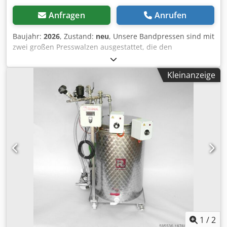
Anfragen
Anrufen
Baujahr:
2026
, Zustand:
neu
, Unsere Bandpressen sind mit
zwei großen Presswalzen ausgestattet, die den
Pressvorgang verlängern und somit für eine besonders
schonende Saftgewinnung sorgen. Das Ergebnis ist ein
Kleinanzeige
klarer, schaumfreier Saft von hoher Qualität. Die
pneumatische Bandspannung und die automatische
Bandregelung garantieren eine konstant hohe Qualität
während des gesamten Pressvorgangs. Die Bandpresse ist
mit einer automatischen Bürstenreinigung ausgestattet,
sodass ein Hochdruckreiniger nicht notwendig ist. Das
Band wird durch sechs speziell entwickelte Wasserdüsen
gereinigt. Für die Reinigung sind lediglich ein Kompressor
mit 8 Bar Druckleistung und ein ½“-Wasseranschluss
erforderlich. Dank dieser speziellen Düsen wird der
Wasserverbrauch reduziert, was zu einer Senkung der
Betriebskosten führt. Die offene Bauweise ermöglicht eine
schnelle und unkomplizierte Reinigung, die in nur
wenigen Minuten abgeschlossen ist. Technische
1
/
2