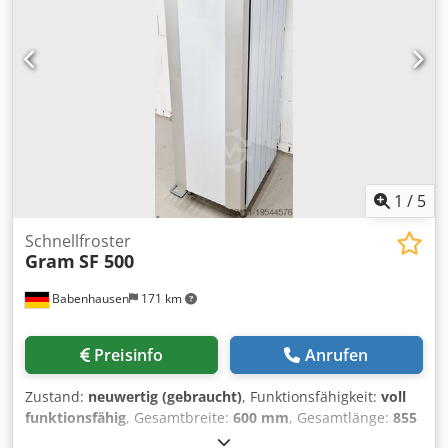
1
/
5
Schnellfroster
Gram
SF 500
Babenhausen
171 km
Preisinfo
Anrufen
Zustand:
neuwertig (gebraucht)
, Funktionsfähigkeit:
voll
funktionsfähig
, Gesamtbreite:
600 mm
, Gesamtlänge:
855
mm
, Gesamthöhe:
2.125 mm
, Backwaren Schnellfroster