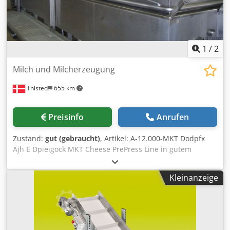
1
/
2
Milch und Milcherzeugung
Thisted
655 km
Preisinfo
Anrufen
Zustand:
gut (gebraucht)
, Artikel: A-12.000-MKT Dodpfx
Ajh E Dpieigock MKT Cheese PrePress Line in gutem
Zustand, Kapazität 12.000 L Bitte kontaktieren Sie uns für
weitere Informationen.
Kleinanzeige