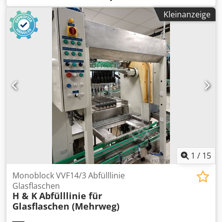
(0,24 PS)
, Eingangsspannung:
230 V
, Eingangsfrequenz:
50
Kleinanzeige
Hz
, Voran Förderband 1.700 x 440 mm Dedpfotv E Diex
Aigsck FDA Konform
1
/
15
Monoblock VVF14/3 Abfülllinie
Glasflaschen
H & K
Abfülllinie für
Glasflaschen (Mehrweg)