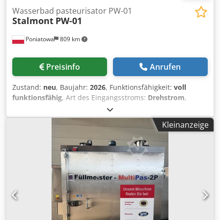
Wasserbad pasteurisator PW-01
Stalmont
PW-01
Poniatowa
809 km
Preisinfo
Anrufen
Zustand:
neu
, Baujahr:
2026
, Funktionsfähigkeit:
voll
funktionsfähig
, Art des Eingangsstroms:
Drehstrom
,
Gesamtgewicht:
150 kg
, Eingangsspannung:
400 V
,
Temperatur:
90 °C
, Fassungsvermögen des Behälters:
140
Kleinanzeige
l
, Höheneinstelltyp:
mechanisch
, Der Wasserbad
pasteurisator PW-01 ist ein Gerät zur thermischen
Behandlung von Produkten in Glas- oder PET-
Verpackungen. Technische Daten: Materialausführung:
Edelstahl AISI 304 Versorgungsspannung: 400 V
Anschlussleistung: 12 kW Leistung der elektrischen
Heizelemente: 12 kW (2 × 6 kW) Temperatureinstellung
über Regler (Mikster) Produkttemperatursensor 4
Chargenkörbe Abmessungen: 240 × 386 × 340 mm