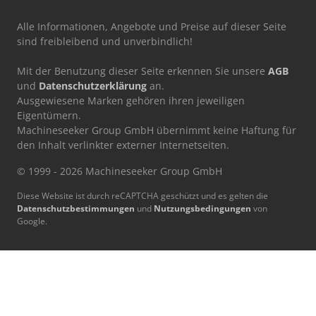
Alle Informationen, Angebote und Preise auf dieser Seite
sind freibleibend und unverbindlich!
Mit der Benutzung dieser Seite erkennen Sie unsere
AGB
und
Datenschutzerklärung
an.
Ausgewiesene Marken gehören ihren jeweiligen
Eigentümern.
Machineseeker Group GmbH übernimmt keine Haftung für
den Inhalt verlinkter externer Internetseiten.
© 1999 - 2026 Machineseeker Group GmbH
Diese Website ist durch reCAPTCHA geschützt und es gelten die
Datenschutzbestimmungen
und
Nutzungsbedingungen
von
Google.