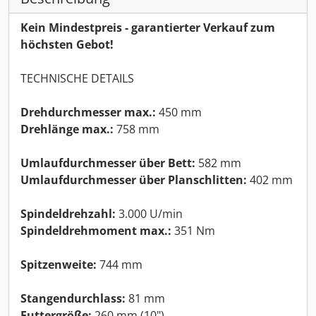
Kein Mindestpreis - garantierter Verkauf zum
höchsten Gebot!
TECHNISCHE DETAILS
Drehdurchmesser max.:
450 mm
Drehlänge max.:
758 mm
Umlaufdurchmesser über Bett:
582 mm
Umlaufdurchmesser über Planschlitten:
402 mm
Spindeldrehzahl:
3.000 U/min
Spindeldrehmoment max.:
351 Nm
Spitzenweite:
744 mm
Stangendurchlass:
81 mm
Futtergröße:
260 mm (10")