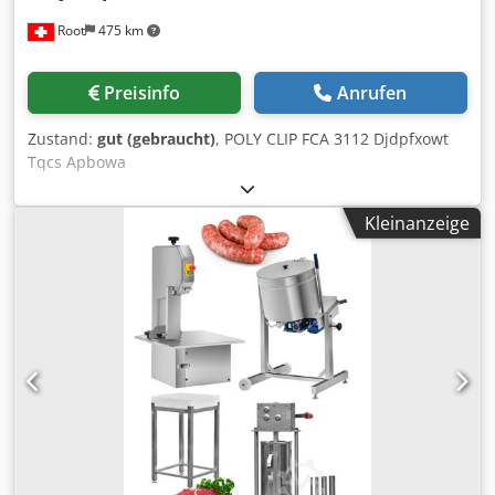
sofortigen Inbetriebnahme in der Produktion. Der Poly-Clip
Root
475 km
FCA 160 Clipper ist eine bewährte Lösung für Fleisch- und
Lebensmittelverarbeitungsbetriebe, bei denen Qualität,
Effizienz und Langlebigkeit im Vordergrund stehen.
Preisinfo
Anrufen
Zustand:
gut (gebraucht)
, POLY CLIP FCA 3112 Djdpfxowt
Tqcs Apbowa
Kleinanzeige