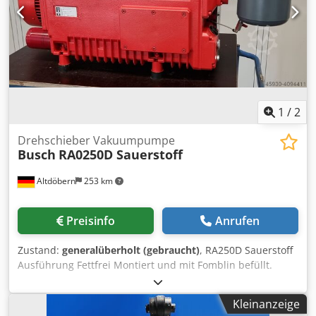
1
/
2
Drehschieber Vakuumpumpe
Busch
RA0250D Sauerstoff
Altdöbern
253 km
Preisinfo
Anrufen
Zustand:
generalüberholt (gebraucht)
, RA250D Sauerstoff
Ausführung Fettfrei Montiert und mit Fomblin befüllt.
Komplett General Überholt, 0,5mbar, 250m³/h, Ab Lager
lieferbar. Wir haben zur Zeit mehrere Sauerstoff
Kleinanzeige
Vakuumpumpen am Lager. Dwodpfxod R Trne Apbsa