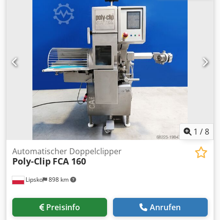
1
/
8
Automatischer Doppelclipper
Poly-Clip
FCA 160
Lipsko
898 km
Preisinfo
Anrufen