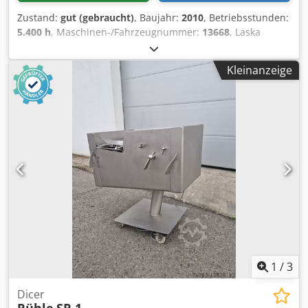
Zustand:
gut (gebraucht)
, Baujahr:
2010
, Betriebsstunden:
5.400 h
, Maschinen-/Fahrzeugnummer:
13668
, Laska
Vakuum-Kutter mit niedrigen Betriebsstunden. Die
Maschine ist in gutem Zustand und wurde zuvor bis zur
Kleinanzeige
Schließung im Jahr 2019 in einer britischen Wurstfabrik
eingesetzt. Dsdpsw Rn Rdofx Apbewa Tumbelwagen-Lader
Entleerer Neuerer Touchscreen-Bedienung – voll
programmierbar Läuft vorführbereit.
1
/
3
Dicer
Rühle
SR 1