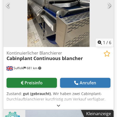
gegen Schnitte, Fluessigkeiten, heisse Wasser, Saeuren
und Laugen Alle diese Artikelen sind einfach zu brauchen
und putzen. Aus Edel Szahl ,2 Jahre Guarantie. HOBBY
METZGER PAKET Art. 303.202 ŽE 1720 Elektrische Saege
1720 Djdep H Tkfopfx Apbowa Art. 301.111 MS 40
Freistehender Mischer fuer Fleisch und Teig Art. 302.113
PR15 Handfuellmaschine 15l Art. 320.401 TIK55 Fleischklotz
zum Zehrhacken des Fleisches Hobby Metzger Paket
1
/
6
500x500
Kontinuierlicher Blanchierer
Cabinplant
Continuous blancher
Suffolk
681 km
Preisinfo
Anrufen
Zustand:
gut (gebraucht)
, Wir haben zwei Cabinplant-
Durchlaufblanchierer kurzfristig zum Verkauf verfügbar.
Djdpswtngrjfx Apbowa
Kleinanzeige