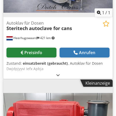
1
/
1
Autoklav für Dosen
Steritech
autoclave for cans
Heerhugowaard
421 km
Preisinfo
Anrufen
Zustand:
einsatzbereit (gebraucht)
, Autoklav für Dosen
Dwjdpjyyvi Iefx Apbja
Kleinanzeige