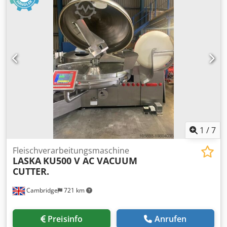
1
/
7
Fleischverarbeitungsmaschine
LASKA
KU500 V AC VACUUM
CUTTER.
Cambridge
721 km
Preisinfo
Anrufen