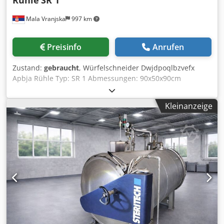
Mala Vranjska
997 km
Preisinfo
Anrufen
Zustand:
gebraucht
, Würfelschneider Dwjdpoqlbzvefx
Apbja Rühle Typ: SR 1 Abmessungen: 90x50x90cm
Elektrische Leistung: 1.5kW
Kleinanzeige