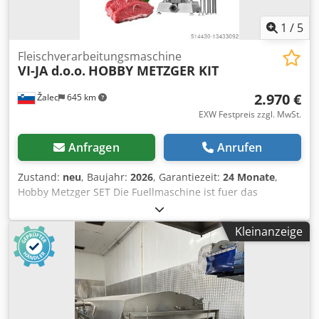
1
/
5
Fleischverarbeitungsmaschine
VI-JA d.o.o.
HOBBY METZGER KIT
2.970 €
Žalec
645 km
EXW Festpreis zzgl. MwSt.
Anfragen
Anrufen
Zustand:
neu
, Baujahr:
2026
, Garantiezeit:
24 Monate
,
Hobby Metzger SET Die Fuellmaschine ist fuer das
Abfuellen von kleinen und grossen Mengen von Fleisch
bestimmt Der Mischer ist fuer Fleisch und Teig geeignet,
Kleinanzeige
Kiperbehaelter und abnembares Ruehrwerk Die Saege ist
zum Saegen gefrorener Produkte und aller Arten von
Knchen gebrauchtbar Metzger Arbeitisch aus Edelstahl mit
Koterm Platte biete ein hohes mass an hygiene und eine
lange Lebensdauer. Die Kotterm Platte schadet den
Schneiden nicht und besitzt eine hoehe Bestaendigkeit