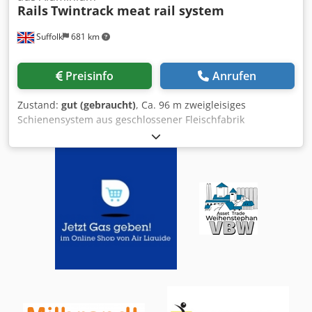
Rails
Twintrack meat rail system
Suffolk
681 km
Preisinfo
Anrufen
Zustand:
gut (gebraucht)
, Ca. 96 m zweigleisiges
Schienensystem aus geschlossener Fleischfabrik
verfügbar. Dodpoq Ii S Esfx Apbowa