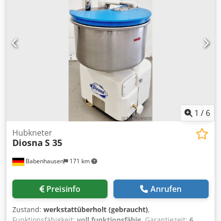
1
/
6
Hubkneter
Diosna
S 35
Babenhausen
171 km
Preisinfo
Anrufen
Zustand:
werkstattüberholt (gebraucht)
,
Funktionsfähigkeit:
voll funktionsfähig
, Garantiezeit:
6