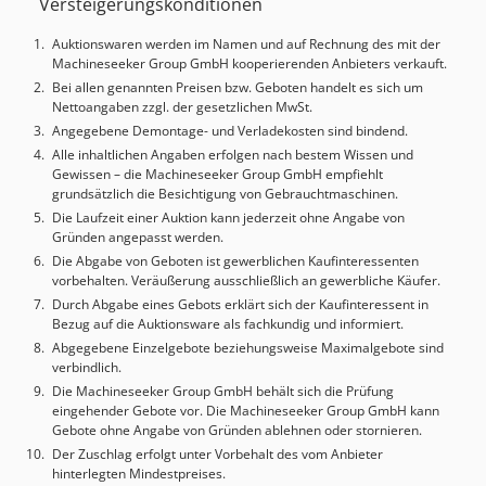
Versteigerungskonditionen
cm: 200 x 120 x 200
Auktionswaren werden im Namen und auf Rechnung des mit der
Machineseeker Group GmbH kooperierenden Anbieters verkauft.
Bei allen genannten Preisen bzw. Geboten handelt es sich um
Nettoangaben zzgl. der gesetzlichen MwSt.
Angegebene Demontage- und Verladekosten sind bindend.
Alle inhaltlichen Angaben erfolgen nach bestem Wissen und
Gewissen – die Machineseeker Group GmbH empfiehlt
grundsätzlich die Besichtigung von Gebrauchtmaschinen.
Die Laufzeit einer Auktion kann jederzeit ohne Angabe von
Gründen angepasst werden.
Die Abgabe von Geboten ist gewerblichen Kaufinteressenten
vorbehalten. Veräußerung ausschließlich an gewerbliche Käufer.
Durch Abgabe eines Gebots erklärt sich der Kaufinteressent in
Bezug auf die Auktionsware als fachkundig und informiert.
Abgegebene Einzelgebote beziehungsweise Maximalgebote sind
verbindlich.
Die Machineseeker Group GmbH behält sich die Prüfung
eingehender Gebote vor. Die Machineseeker Group GmbH kann
Gebote ohne Angabe von Gründen ablehnen oder stornieren.
Der Zuschlag erfolgt unter Vorbehalt des vom Anbieter
hinterlegten Mindestpreises.