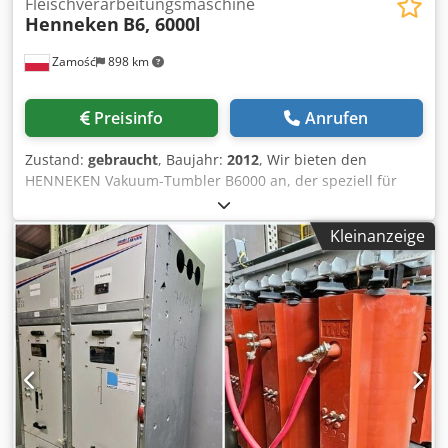
Fleischverarbeitungsmaschine
Henneken
B6, 6000l
Zamość
898 km
Preisinfo
Anrufen
Zustand:
gebraucht
, Baujahr:
2012
, Wir bieten den
HENNEKEN Vakuum-Tumbler B6000 an, der speziell für
das professionelle Zartmachen, Pökeln und Marinieren von
Fleisch in großen Verarbeitungsbetrieben konzipiert
Kleinanzeige
wurde. Die Typ-B-Serie zeichnet sich durch ein
ausgezeichnetes Preis-Leistungs-Verhältnis und eine
vielseitige Einsatzmöglichkeit in der Fleischverarbeitung
aus. Das Modell B6000 arbeitet mit einem
Fassungsvermögen von 6.000 Litern und einem
Drehzahlbereich von 0,5 – 10 U/min, wodurch die
Intensität des Prozesses optimal an die jeweilige Rohware
und das gewünschte technologische Ergebnis angepasst
werden kann. Der Typ-B-Mischer ist mit einem
Direktantrieb ausgestattet, und sämtliche