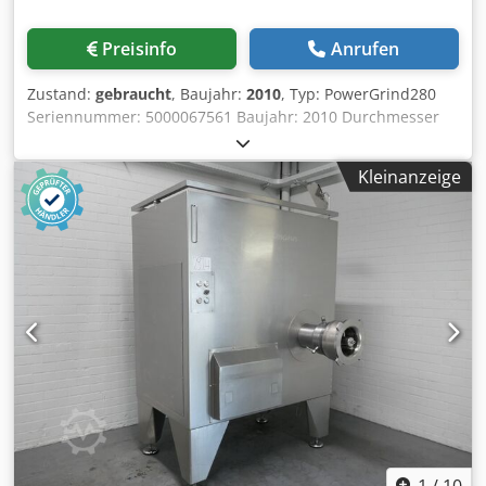
Preisinfo
Anrufen
Zustand:
gebraucht
, Baujahr:
2010
, Typ: PowerGrind280
Seriennummer: 5000067561 Baujahr: 2010 Durchmesser
Lochplatte: 280 mm Kapazität: 5,5 - 8,5 t/h gefrorene
Blöcke Trichter: 600 Liter Leistung: 3 x 400V, 50Hz, 160kW
Kleinanzeige
Abmessungen: 3250 x 1650 x 2450 mm Gewicht: 5000 kg
Crodsyn Ntbspfx Adiof Inklusive Wagen zum Entfernen der
Brechschnecke sowie Wagen für Schnecke, Lochscheiben
und Messer.