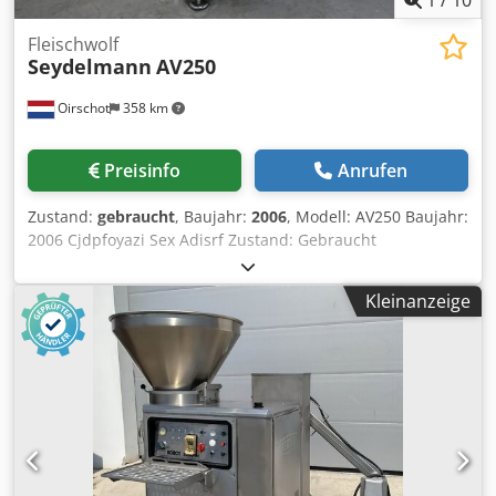
1
/
10
Fleischwolf
Seydelmann
AV250
Oirschot
358 km
Preisinfo
Anrufen
Zustand:
gebraucht
, Baujahr:
2006
, Modell: AV250 Baujahr:
2006 Cjdpfoyazi Sex Adisrf Zustand: Gebraucht
Seriennummer: 06089-1 Lagerbestandnummer: 2914
Durchmesser Lochscheibe: 250 mm Trichter: 800 Liter
Kleinanzeige
Leistung: 3 x 400V, 50Hz, 78kW Abmessungen: 1650 x 1700
x 2400 mm Gewicht: 1750 kg 3 Geschwindigkeiten an der
Zuführschnecke, 2 Geschwindigkeiten an der
Arbeitsschnecke