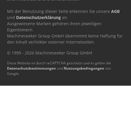
Mit der Benutzung dieser Seite erkennen Sie unsere
AGB
und
Datenschutzerklärung
an.
Ausgewiesene Marken gehören ihren jeweiligen
Eigentümern.
Machineseeker Group GmbH übernimmt keine Haftung für
den Inhalt verlinkter externer Internetseiten.
© 1999 - 2026 Machineseeker Group GmbH
Diese Website ist durch reCAPTCHA geschützt und es gelten die
Datenschutzbestimmungen
und
Nutzungsbedingungen
von
Google.