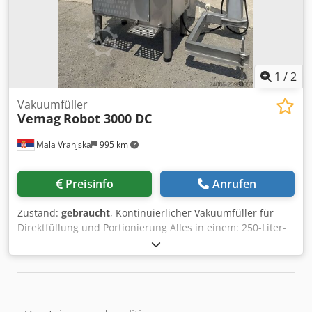
1
/
2
Vakuumfüller
Vemag
Robot 3000 DC
Mala Vranjska
995 km
Preisinfo
Anrufen
Zustand:
gebraucht
, Kontinuierlicher Vakuumfüller für
Direktfüllung und Portionierung Alles in einem: 250-Liter-
Trichter mit Gegenarm und verstärktem Schaber,
Kippvorrichtung und Trichterverriegelung Trichtereinlauf:
100 mm Durchmesser Integrierte Vakuumpumpe Credjx U
Ea Sjpfx Adijf Integrierte Hebevorrichtung Standard-
Doppelschnecken-Gehäuse Maschinenabmessungen in