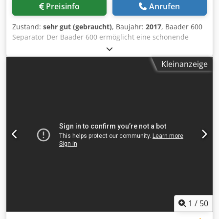
programmierbare Parameter - Vollständige technische
Preisinfo
Anrufen
Dokumentation und Stromlaufplan im Lieferumfang -
Bewährte Qualität der Marke Metalbud Nowicki –
Zustand:
sehr gut (gebraucht)
, Baujahr:
2017
, Baader 600
Marktführer bei Maschinen für die Lebensmittelindustrie
Separator Der Baader 600 ermöglicht eine schonende
Der NOWICKI MA-3600PSCH Vakuum-Tumbler ist sofort
Trennung von Rohfleischmaterial von Abfallkomponenten
verfügbar – die ideale Investition für Betriebe, die eine
wie Knochen, Haut usw. Ein flexibles Quetschband
effiziente und zuverlässige Lösung für die
Kleinanzeige
transportiert das Produkt zur gelochten Trommel. Weiche
Fleischverarbeitung suchen.
Anteile wie Fleisch und Fett werden sanft durch die Löcher
gepresst, während harte Bestandteile wie Knochen,
Sehnen und Knorpel außerhalb der Trommel verbleiben.
Leistung: Bis zu 400 kg pro Stunde Cedpfx Aexg Tdgsdisrf
Der Durchsatz kann je nach Trommellochgröße, Produkt,
dessen Vorbehandlung sowie dem gewählten
Anpressdruck variieren. Der Baader 600 ist eine
benutzerfreundliche Maschine mit schneller und
einfacher Reinigung. Die Maschine ist nach international
anerkannten Hygienestandards gebaut. Das Drucksystem
gewährleistet eine schonende Produktverarbeitung und
reduziert den Maschinenverschleiß. Rollen sorgen für eine
einfache Handhabung. Hersteller: Baader Modell: 600
1
/
50
Baujahr: 2017 Leistung: Bis zu 400 kg/Stunde Trommel: 3