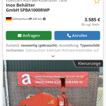
Edelstahl Rührwerksbehälter Tank
Inox Behälter
GmbH
SPBA1000RWP
3.585 €
Delmenhorst
240 km
VB zzgl. MwSt.
Anfragen
Anrufen
Zustand:
neuwertig (gebraucht)
, Ausstattung:
Typenschild
vorhanden
, Gebrauchter Edelstahl Rührwerksbehälter auf
Edelstahlpalette mit Rollen und Propellerrührwerk Typ:
SBPA1000RWP Artikelnummer: 10862 Volumen: 907L Typ:
Kleinanzeige
Stehende Bauform auf Edelstahl Transportpalette mit
Rollen Ausführung: Einwandig, mind. 2mm Wandstärke
Material (medienberührt): 1.4301 Edelstahl Oberfläche:
Außen satiniert, innen BA (IIId) Schweißnähte innen:
Gebeizt, passiviert und gebürstet Betriebsdruck:
Atmosphärisch Oberboden: Mittige Traverse mit zwei
Klappdeckelhälften Unterboden: Klöpperboden mit
Auslaufsicke Abmessung Behälter: Behälterdurchmesser:
1080mm Gesamthöhe: 1915mm Gesamtbreite: 1200 x