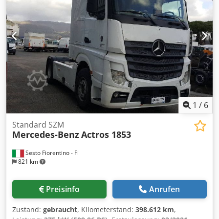
Aus, Nullspannungsauslöser und Phasenwender
Stufenlose Drehzahlregelung des Rührwerksmotors durch
kompakten, externen Frequenzumrichter, Fabrikat
Optidrive. Mit digitaler Anzeige der Frequenz oder
Drehzahl. Inkl. Potentiometer, Ein-/Ausschalter.
Vorprogrammiert für Rührwerksbetrieb. Betriebsspannung
3PH 400V Montiert auf dem Behälter an
Edelstahlaufnahme.
1
/
6
Standard SZM
Mercedes-Benz
Actros 1853
Sesto Fiorentino - Fi
821 km
Preisinfo
Anrufen
Zustand:
gebraucht
, Kilometerstand:
398.612 km
,