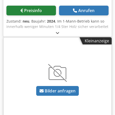
Preisinfo
Anrufen
Zustand:
neu
, Baujahr:
2024
, Im 1-Mann-Betrieb kann so
innerhalb weniger Minuten 1/4 Ster Holz sicher verarbeitet
werden. Wir empfehlen die Verwendung von Motorsägen
mit einer Leistung von 2,5 kW. Dedpfefnxnxex Abzokr Der
Kleinanzeige
Junior Sägebock ist mit Schubkarrenräder ausgestattet.
Inkl. Führungsschiene und 1 Kette
Bilder anfragen