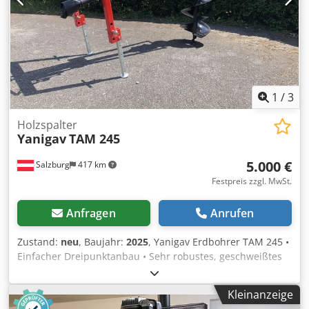
1
/
3
Holzspalter
Yanigav
TAM 245
5.000 €
Salzburg
417 km
Festpreis zzgl. MwSt.
Anfragen
Anrufen
Zustand:
neu
, Baujahr:
2025
, Yanigav Erdbohrer TAM 245 •
Einfacher Dreipunktanbau • Sehr robustes, geschweißtes
Fahrgestell • Vielseitiges, leistungsstarkes Getriebe von 30
bis 90 PS • Verwendbare Erdbohrer Durchmesser 10 cm bis
Kleinanzeige
80 cm und maximal 1,80 m Höhe Dksdor Ezniopfx Abzjr •