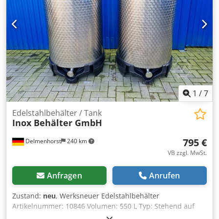
1
/
7
Edelstahlbehälter / Tank
Inox Behälter GmbH
795 €
Delmenhorst
240 km
VB zzgl. MwSt.
Anfragen
Anrufen
Zustand:
neu
, Werksneuer Edelstahlbehälter
Artikelnummer: 10846 Volumen: 550 L Typ: Stehend auf
Kunststoffpalette Material (medienberührt): Edelstahl V2A /