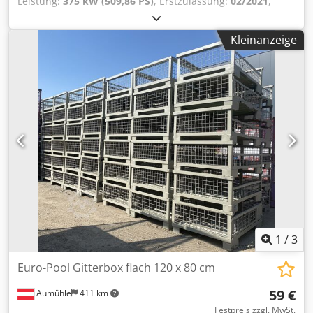
Leistung:
375 kW (509,86 PS)
, Erstzulassung:
02/2021
,
Kraftstofftyp:
Diesel
, Gesamtgewicht:
18.000 kg
, Farbe:
Weiß
, Getriebetyp:
mechanisch
, Farbe: Weiß, Zulässiges
Kleinanzeige
Gesamtgewicht: 18.000 kg, INDUSTRIEFAHRZEUGE
Mercedes Actros 1853 Sattelzugmaschine FARBE: WEISS
BAUJAHR: 02/2021 KM-STAND: 398.612 ACHSSTAND: 3.600
MM ZGG: 18.000 KG HUBRAUM: 12.809 CM³ EURO 6
KRAFTSTOFF: DIESEL Dedpfx Abovw Elzjzokr
1
/
3
Euro-Pool Gitterbox flach 120 x 80 cm
59 €
Aumühle
411 km
Festpreis zzgl. MwSt.