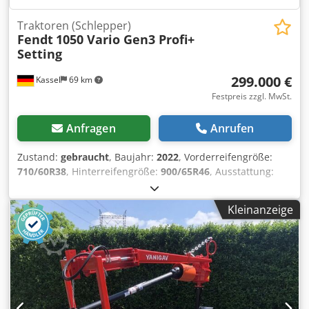
Traktoren (Schlepper)
Fendt
1050 Vario Gen3 Profi+
Setting
299.000 €
Kassel
69 km
Festpreis zzgl. MwSt.
Anfragen
Anrufen
Zustand:
gebraucht
, Baujahr:
2022
, Vorderreifengröße:
710/60R38
, Hinterreifengröße:
900/65R46
, Ausstattung:
Frontzapfwelle
, Reifendruckregelanlage VarioGrip /
Djdeucqcqepfx Abzskr
Kleinanzeige