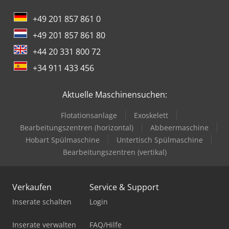
ONLINE-AUKTIONEN & VERWERTUNG Bei Demontage- und
Räumungsaufträgen bieten wir ein echtes Rundum-
+49 201 857 861 0
Sorglos-Paket: 1. Pauschalankauf: Ankauf von
+49 201 857 861 80
Handelsware, Ausstattung & kompletten Lagerbeständen
inkl. besenreiner Räumung. 2. Provisionsversteigerung:
+44 20 331 800 72
Durchführung von Versteigerungen im Auftrag. Unser Full-
+34 911 433 456
Service durch eigene Mitarbeiter: Katalogisierung, Büro-
Aufbereitung, Besichtigung, Warenausgabe, Logistik,
Rückbau und besenreine Übergabe. Egal ob Sie über
Aktuelle Maschinensuchen:
Schwerlastregale auf uns aufmerksam wurden oder ein
Schwerlastregal verzinkt / Regalsystem Schwerlast suchen
Flotationsanlage
Exoskelett
– wir garantieren beste Konditionen. Kontaktieren Sie uns
Bearbeitungszentren (horizontal)
Abbeermaschine
für ein unverbindliches Angebot!
Hobart Spülmaschine
Untertisch Spülmaschine
Bearbeitungszentren (vertikal)
Verkaufen
Service & Support
Inserate schalten
Login
Inserate verwalten
FAQ/Hilfe