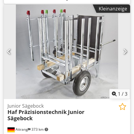
AISI 304 Zahl der Fixierungen: Kunststoffpalette Boden:
Kleinanzeige
Klöpperboden Max. Betriebsdruck: Atmosphärisch Dksdpfx
Asv Dunfsbzer Abmessung Behälter: Innendurchmesser:
815mm Außendurchmesser: 890mm Gesamthöhe:
1330mm Zylindrischehöhe: 1070mm Gesamtbreite: 890mm
Materialien: Innen: 14301 / AISI 304 Außenteile: 14301 /
AISI 304 Einrichtungen: Typenschild: nein Auslauf
Durchmesser:50mm Abstand Abfluss zu Boden: 160mm
1
/
3
Junior Sägebock
Haf Präzisionstechnik
Junior
Sägebock
Aitrang
373 km