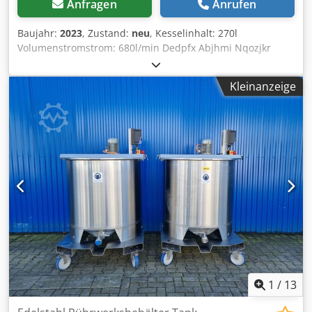
Anfragen
Anrufen
Baujahr:
2023
, Zustand:
neu
, Kesselinhalt: 270l
Volumenstromstrom: 680l/min Dedpfx Abjhmi Nqozjkr
Motorleistung: 5,5 kW
Kleinanzeige
1
/
13