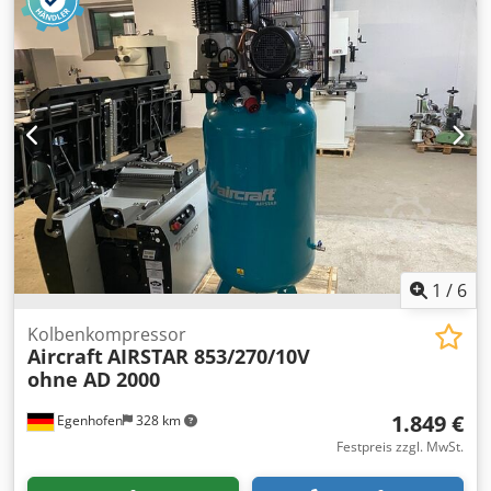
Versatz von 1,30 m auf jeder Seite der Achse • Fahrgestell
mit einer Länge von 245 cm • Neigungskorrektur der
Bohrschnecke (vorne/hinten und rechts/links) • Exkl.
Bohrer
1
/
6
Kolbenkompressor
Aircraft
AIRSTAR 853/270/10V
ohne AD 2000
1.849 €
Egenhofen
328 km
Festpreis zzgl. MwSt.