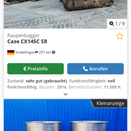
1
/
9
Raupenbagger
Case
CX145C SR
Sindelfingen
291 km
Preisinfo
Anrufen
Zustand:
sehr gut (gebraucht)
, Funktionsfähigkeit:
voll
funktionsfähig
, Baujahr:
2016
, Betriebsstunden:
11.500 h
,
* 11.500 Stunden * Einsatzgewicht 15.700 kg *
Motorleistung 77 kW * Roadliner * hyd Schnellwechsler
Kleinanzeige
Dedsy Rm H Ejpfx Abzskr * Klimaanlage