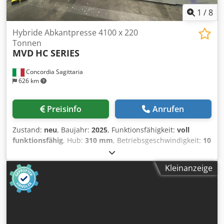
1
/
8
Hybride Abkantpresse 4100 x 220
Tonnen
MVD
HC SERIES
Concordia Sagittaria
626 km
Preisinfo
Anrufen
Zustand:
neu
, Baujahr:
2025
, Funktionsfähigkeit:
voll
funktionsfähig
, Hub:
310 mm
, Betriebsgeschwindigkeit:
10
mm/s
, Rücklaufgeschwindigkeit:
200 mm/s
, Ausladung:
410 mm
, Öltankkapazität:
220 l
, Verfahrweg X-Achse:
750
Kleinanzeige
mm
, Steuerungshersteller:
ESA
, Steuerungsmodell:
S
875W
, Arbeitsbreite:
4.100 mm
, Biegekraft (max.):
220 t
,
Hinteranschlag:
750 mm
, Ständerweite:
3.600 mm
,
Steuerungsart:
CNC-Steuerung
, Automatisierungsgrad:
Automatisch
, Anzahl der Auflagearme:
2
,