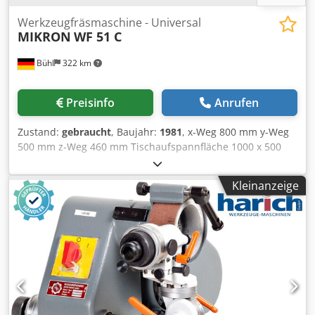
Werkzeugfräsmaschine - Universal
MIKRON
WF 51 C
Bühl
322 km
Preisinfo
Anrufen
Zustand:
gebraucht
, Baujahr:
1981
, x-Weg 800 mm y-Weg
500 mm z-Weg 460 mm Tischaufspannfläche 1000 x 500
mm Spindelaufnahme SK 40 Steuerung HEIDENHAIN TNC
150 Spindeldrehzahlen 31,5 - 3150 U/min Vorschübe -
Kleinanzeige
längs/quer/senkrecht 1 - 3000 mm/min Dsdetqqpljpfx Ah
Tskr Eilgang längs und quer 6 m/min Eilgang senkrecht 4
m/min Pinolenhub 110 mm Abstand Spindelnase und
Tisch max. 559 mm Tischbelastung max. 500 kg
Gesamtleistungsbedarf 14 kW Maschinengewicht ca. 3,1 t
Abmessungen der Maschine L x B x H 2,15 x 1,8 x 2,15 m
Zubehör: Vertikalkopf mit hydr. Werkzeugspanner und
ausfahrbarer Pinole, fester Tisch, Kühlmitteleinrichtung