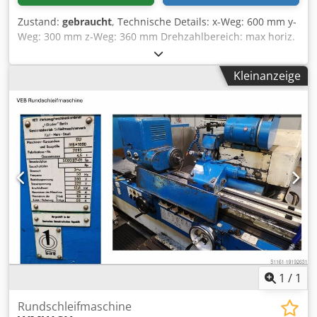
Zustand:
gebraucht
, Technische Details: x-Weg: 600 mm y-
Weg: 300 mm z-Weg: 360 mm Drehzahlbereich: max horiz.
40- 2000 U/min Spindelaufnahme: vert. / horiz. SK 40/ SK40
Drehzahlbereich: max zul. 40 - 2000 U/min Vorschub:: 2-
Kleinanzeige
3600 mm/min Pinolenweg: 80 mm Tischgröße: 810 x 420
mm Gesamtleistungsbedarf: 3 KVA Maschinengewicht ca.:
1300 kg Abmessung Maschine ca. LxBxH: 1,8 x 1,35 x 1,95
m Fräsmaschine mit Stoßkopf Stoßlänge 32-80mm mit 10 x
Doppelhübe, 24-285 Hub/min Djdeu U E T Iopfx Ah Tjkr
Heidenhain 3-Achsen-Anzeigen *
1
/
1
Rundschleifmaschine