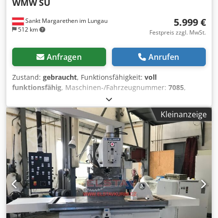
WMW
SU
5.999 €
Sankt Margarethen im Lungau
512 km
Festpreis zzgl. MwSt.
Anfragen
Anrufen
Zustand:
gebraucht
, Funktionsfähigkeit:
voll
funktionsfähig
, Maschinen-/Fahrzeugnummer:
7085
,
Gebrauchte Universalschleifmaschine Fabrikat WMW Typ
SU 315 x 1000 mm Mit Innenschleifeinrichtung max.
Kleinanzeige
Werkstückdurchmesser 315 mm max. Bearbeitungslänge
1000mm Schleifspindeldrehzahl 1340 U/min
Werkstückdrehzahl 22-500 U/min Dsdpfswl A H Dox Ah
Tekr Tischweg beim Längsschleifen 5-1680 mm
Tischgeschwindigkeit 0,05-5 m/min. Werkstückmasse max.
300 k Anschlusswert 12,5 kW Maschinengewicht ca. 5,8 t
Use Cylindrical universal grinding machine Manufacturer
WMW Model SU 315 x 1000 mm With internal grinding
spindle max. work diameter 315 mm max. working length
1000 mm speed of grinding spindle 1340 rpm Table feed