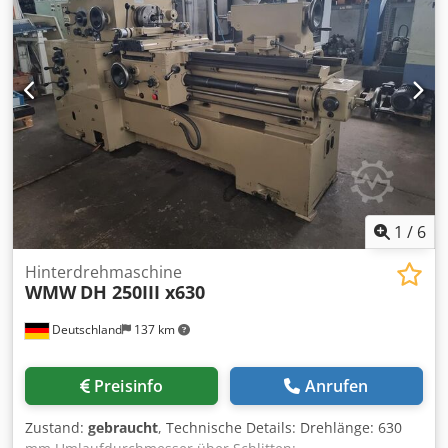
Funktionsprüfung unterzogen wurde. Bei Maschinen die
sich ausserhalb unseres nordbayerischen Vertriebsraum
befinden, sind die Reisekosten durch den Kunden zu
tragen. Zubehör: - Schleifscheibe mit Flansch -
Bedienungsanleitung inkl. neuer Elektrik Ein-/Aus-Schalter
in neuem Gehäuse mit Unterspannungsspule zur
Realisierung des Wiederanlaufschutzes z. B. bei
Stromausfall oder ziehen des Netzsteckers Djdstqdqgspfx
Ah Tjkr gebraucht wie gesehen Die Maschine entspricht
technisch dem Stand des damaligen Baujahrs.
1
/
6
Hinterdrehmaschine
WMW
DH 250III x630
Deutschland
137 km
Preisinfo
Anrufen
Zustand:
gebraucht
, Technische Details: Drehlänge: 630