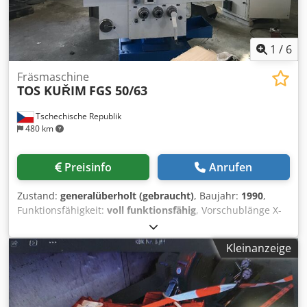
travel 5-1680 mm Table feed 0,05-5 m/min. Workpiece
weight max. 300 kg Machine weight approx . 5 t
1
/
6
Fräsmaschine
TOS KUŘIM
FGS 50/63
Tschechische Republik
480 km
Preisinfo
Anrufen
Zustand:
generalüberholt (gebraucht)
, Baujahr:
1990
,
Funktionsfähigkeit:
voll funktionsfähig
, Vorschublänge X-
Achse:
1.400 mm
, Vorschublänge Y-Achse:
630 mm
,
Vorschublänge Z-Achse:
500 mm
, Verfahrweg X-Achse:
Kleinanzeige
1.800 mm
, Verfahrweg Y-Achse:
1.800 mm
, Verfahrweg Z-
Achse:
450 mm
, Spindeldrehzahl (max.):
1.800 U/min
,
Spindeldrehzahl (min.):
1.800 U/min
, Pinolenweg:
100 mm
,
Eilgang X-Achse:
4 m/min
, Eilgang Y-Achse:
4 m/min
,