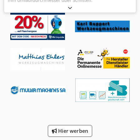
mm Umlaufdurchmesser über Schlitten:
Hinterdrehschlitten: 250 mm Spitzenhöhe über Bett: 270
mm Spitzenweite: 900 mm Spindelbohrung: 26 mm
Drehzahlbereich - stufenlos: 1,8 - 450 U/min
Rücklaufdrehzahl: 23 / 32 / 46 / 370 / 510 / 740 U/min
Quervorschub: 0,07 - 1,11 / 36 step mm/U
Längsvorschübe:: 0,063 - 0,63 / 12 step mm/U Reitstock-
Pinolenaufnahme MK: 5 Pinolenweg: 250 mm
Gesamtleistungsbedarf: 7,0 kW Maschinengewicht ca.: 3,9
t Abmessung Maschine ca. LxBxH: 3,2 x 1,2 x 1,8 m Einsatz:
Vorwiegend zum Hinterdrehen und Hinterschleifen von
Schneidwerkzeugen (besonders von Wälzfräsern mit /
ohne Gewindesteigung). Dkodpfxevbh N Re Ah Ter
Hinterdrehen und Hinterschleifen ist von der Vorderseite,
der Rückseite und in Achsrichtung der Maschine möglich.
Hauptantrieb über 8-stufiges Handschaltgetriebe.
Vorschubgetriebe ist als 12-stufiges Handschaltgetriebe
ausgebildet. Schwenkbereich des Hinterschlitten =
360Grad Schwenkbereich des Kreuzschlitten = 360Grad
Ausstattung: Drehfutter Mitnehmerscheibe Ø 210 mm mit
Hier werben
fester Spitze feste Spitze im Reitstock mit 4 Stück
Maschinenfüße 3-Backenfutter Ø 250 mm i.D. *