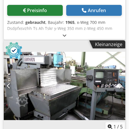
Preisinfo
Anrufen
Zustand:
gebraucht
, Baujahr:
1965
, x-Weg 700 mm
Dsdpfxsvzhh Ts Ah Tskr y-Weg 350 mm z-Weg 450 mm
Tischaufspannfläche 940 x 510 mm Spindelaufnahme SK
40 Spindeldrehzahlen 32 - 1600 U/min Vorschübe - längs
Kleinanzeige
u. quer 8 - 400 mm/min Vorschübe - senkrecht 4 - 200
mm/min Gesamtleistungsbedarf 4,5 kW Abmessungen der
Maschine L x B x H 1,85 x 1,62 x 1,83 m Zubehör:
wegschwenkbarer Vertikalkopf mit ausfahrbarer Pinole,
Univ.-Tisch, Gegenlager, Kühlmitteleinrichtung
1
/
5