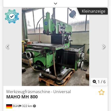
Werkstattkran Laufkran NP: über 40.000,00 € mit Weiche
Stufen / Bereich: 16 / 10 – 1.800 / 2,5 – 450 mm/min
links Hand Art. Nr. 87396344 ( allein 11.000,00 € netto NP )
Eilgang: 4.000 / 1.000 mm/min Tisch: Tischfläche (Breite x
Kleinanzeige
6x 6m Geradstück 2x 5m 4x 2m 3x 1,5m (60 laufende Meter
Länge): 630 x 1.800 mm Max. Tischbelastung (axial): 1.500
Geradstücke mit integrierter, innen liegender
kg
Stromschiene, kein Schleppkabel notwendig !) 2x Bogen 90
Grad KBKII-R mit allen benötigten Teile wie Rollfahrwerke,
Aufhängungen Klemmen u.s.w. Option 4x DEMAG
Elektrokettenzug PK5 N-F 500kg, 2 Geschwindigkeiten (
gehören zur Anlage , aber nicht bindend ), sehr guter
Zustand Anlage im geprüften Zustand mit Prüfbuch, voll
funktionstüchtig, sofort einsetzbar Dkedpfx Ahev Uvdpe
Ter Info: über 20000 DEMAG Artikel auf Lager / over 20000
DEMAG spare parts warehouse ! Schauen Sie auch auf
meine anderen Angebote aus meinem Lagerbestand !
1
/
6
Werkzeugfräsmaschine - Universal
MAHO
MH 800
Bühl
322 km