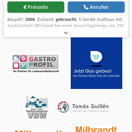
Preisinfo
Anrufen
Baujahr:
2008
, Zustand:
gebraucht
, 5-Geräte Sudhaus mit
zusätzlichem Whirlpool bei einer Ausschlagmenge von 250
hl bei 12° Plato Das Sudhaus besteht aus einer
Maischebottichpfanne, einer Maischepfanne, einem
Läuterbottich, einem Vorlaufgefäß und einer Würzepfanne
mit einem Innenkochersystem. Daneben ist ein klassischer
Whirlpool mit Würzekühlung und Würzebelüftung
installiert. Das Sudhaus läuft vollautomatisch mit der
Prozeßsteuerung "brewmaxx V7" und auf Basis des
Beriebssystems Windows. Dcedpfx Aow T St Ujlask
Maschine (Zusatz): modernes Sudwerk aus Edelstahl,
kupferverkleidet Ausschlagwürzekapazität: 250 hl
Bedienung / Steuerung: vollautomatisch mit
Prozesssteuerung "brewmaxx V7" Material:
Edelstahlsudwerk mit Kupferverkleidung Ausstattung:
Maischebottichpfanne, Maischepfanne,
Pfannendunstkondensator, Läuterbottich, Treberbunker
mit Treberförderung, Vorlaufgefäß, Würzepfanne mit
Innenkocher, Hopfengeber, Spindelstation, Whirlpool,