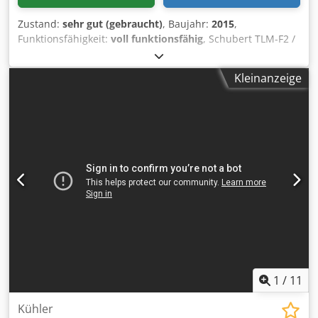
Zustand:
sehr gut (gebraucht)
, Baujahr:
2015
,
Funktionsfähigkeit:
voll funktionsfähig
, Schubert TLM-F2 /
F44 Verpackungsanlage für Flaschen und Faltschachteln in
Kartons mit anschließender Palettierung. Vollautomatische
Kleinanzeige
Verpackungsanlage. Flasche entnehmen und in Karton
legen. Karton auf Palette stellen. Annahme von Flaschen
und Faltschachteln - Vorgruppierung von Flaschen oder
Faltschachteln Dsdpfsk Ttykjx Alajck - Aufrichten von
Kartons aus flachen Zuschnitten mit Heißkleber - Abfüllen
der vorgruppierten Produkte in die aufgerichteten
Schachteln - Verschließen der gefüllten Schachteln mit
Heißleim - Wiegen und Etikettieren der verschlossenen
Schachteln - Palettieren der Kartons
1
/
11
Kühler