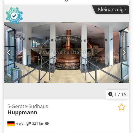
Hersteller EMMA SRL gebaut und befindet sich in
Kleinanzeige
ausgezeichnetem Zustand, da sie regelmäßig vom
Hersteller gewartet wurde. Die Maschine ist sofort
verfügbar und wird aufgrund einer Kapazitätserweiterung
durch ein größeres Modell desselben Herstellers verkauft.
Technische Details - Leistung: ca. 350–400 Dosen pro
Stunde - Formate: 330 ml (Sleek); Formatteile für 440 ml
inklusive - Füllsystem: Isobarisch mit CO₂-Vorentlüftung,
CO₂-Tunnel, CO₂-Deckelbegasung - Verschließung:
Integrierter Einzelkopf-Dosenseamer - Stromversorgung:
0,8 kW, 220V, 50 Hz - Druckluftverbrauch: 180 L/min bei 6
bar - Maße (L x B x H): 1100 x 1130 x 1160 mm - Gewicht:
280 kg
1
/
15
5-Geräte-Sudhaus
Huppmann
Freising
321 km