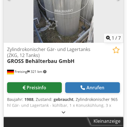
Spannung: 400 V / 50 Hz Integrierter Kaeser Sigma Control
Basic Geräuscharmer Betrieb, kompakte Bauweise
1
/
7
Zylindrokonischer Gär- und Lagertanks
(ZKG, 12 Tanks)
GROSS Behälterbau GmbH
Freising
321 km
Preisinfo
Anrufen
Baujahr:
1988
, Zustand:
gebraucht
, Zylindrokonischer 965
hl Gär- und Lagertank - kühlbar, 1 x Konuskühlung, 3 x
Zargenkühlung. - Schwenkkonus - Edelstahl - isoliert -
Standzarge, kurz - Reinigungsluftarmatur mit
Kleinanzeige
Sicherheitsventil - Vakuumventil 12 Tanks, auch einzeln