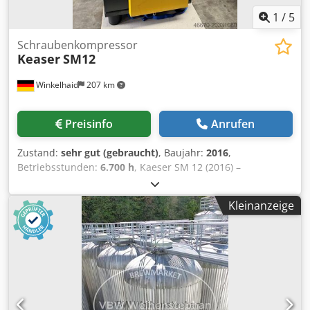
1
/
5
Schraubenkompressor
Keaser
SM12
Winkelhaid
207 km
Preisinfo
Anrufen
Zustand:
sehr gut (gebraucht)
, Baujahr:
2016
,
Betriebsstunden:
6.700 h
, Kaeser SM 12 (2016) –
Schraubenkompressor in sehr gutem Zustand Zum Verkauf
steht ein Kaeser SM 12 Schraubenkompressor aus dem
Kleinanzeige
Jahr 2016 in sehr gutem, gepflegtem Zustand.
Zuverlässiger, leiser und energieeffizienter Kompressor –
ideal für Werkstätten, Druckereien oder
Produktionsbetriebe. Djdpexprwkefx Alasck Technische
Daten: Hersteller: Kaeser Kompressoren Modell: SM 12
Baujahr: 2016 Motorleistung: 7,5 kW Liefermenge: ca. 1,1 –
1,3 m³/min (je nach Druckstufe) Betriebsdruck: 8 / 10 bar