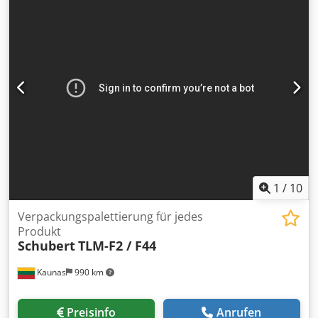
oder in Teilmenge erhältlich. Maschine (Zusatz): Outdoor
Tanks für Lagerung von Flüssigkeiten; Baujahre 1988-1991
Dsdpfx Aevcqnlelaock Kapazität: 96450 l Betriebsdruck: 2
bar Länge: ca. 12400 mm Breite: ca. 3950 mm Höhe: ca.
3950 mm Material: Edelstahl 1.4301 Lage / Position:
Stehend Basiskonstruktion: Standzarge, kurz Ausstattung:
12 Tanks; Kühlung: 1 x Konuskühlung, 3 x Zargenkühlung;
Schwenkkonus; Isolierung; Reinigungsluftarmatur mit
Sicherheitsventil; Vakuumventil; Temperaturmessung
Gewicht: 6220 kg
1
/
10
Verpackungspalettierung für jedes
Produkt
Schubert
TLM-F2 / F44
Kaunas
990 km
Preisinfo
Anrufen