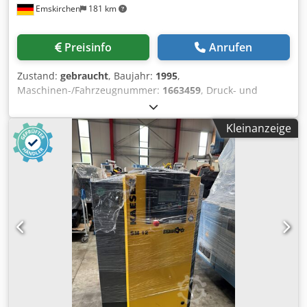
Emskirchen
181 km
Preisinfo
Anrufen
Zustand:
gebraucht
, Baujahr:
1995
,
Maschinen-/Fahrzeugnummer:
1663459
, Druck- und
Vakuumkompressor - Pressure and Vacuum Pump
Rietschle SKP 35826-02 (03)Baujahr / Year 1995 - SN.
Kleinanzeige
1663459 Frequency 50 Hz Speed 2900 min power required
3 kW Online-Video-Inspection by Skype-Video We would be
very pleased with your visit - more machines on Stock
Dcodpfsh Axlpjx Alask Available Immediately - Can be
inspect On Stock Emskirchen / Nürnberg - Can be test