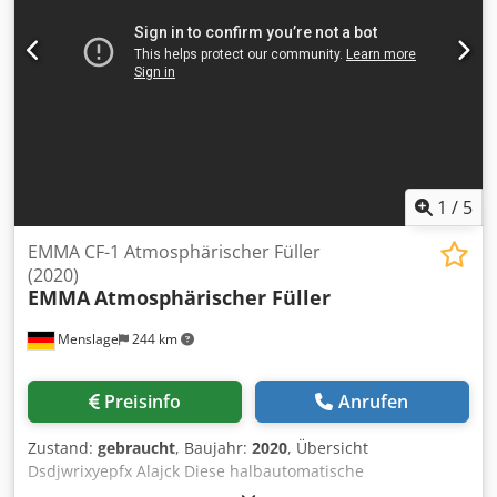
Fotos, Videos und ein vollständiger Prüfbericht können auf
Anfrage umgehend bereitgestellt werden.
1
/
5
EMMA CF-1 Atmosphärischer Füller
(2020)
EMMA
Atmosphärischer Füller
Menslage
244 km
Preisinfo
Anrufen
Zustand:
gebraucht
, Baujahr:
2020
, Übersicht
Dsdjwrixyepfx Alajck Diese halbautomatische
Dosenfüllmaschine wurde 2020 vom italienischen