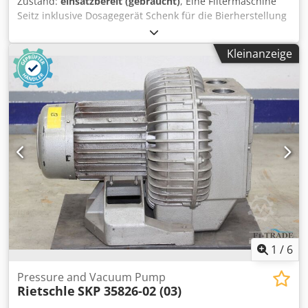
Zustand:
einsatzbereit (gebraucht)
, Eine Filtermaschine
- 1 x Palettierer KETTNER KR51112 Pressant Universal |
Seitz inklusive Dosagegerät Schenk für die Bierherstellung
1999 - Palettenanleger mit Lift und Transport - 1 x
steht zur Verfügung. 1) Kieselgurrahmenfilter Seitz Orion
Palettenringwickler ROBOPAC GENESIS | 2002
60, max. Durchsatzleistung: 70hl-80hl/h, effektive
Kleinanzeige
Durchsatzleistung: ca. 45hl/h, max.
Gesamtfiltrationsleistung: ca. 600hl, Pressvorrichtung: 2-
stufiges Planetengetriebe, Plattenanzahl: 36,
Endplattenanzahl: 2, Plattendimensionen X/Y:
600mm/600mm, Rohrdurchmesser: 50mm, Nennweite:
NW50, Maschinendimensionen X/Y/Z: ca.
3800mm/1100mm/1400mm. 2) Dosagegerät Schenk DO-
S120, Baujahr: 1971, Leistung: ca. 160l/h,
Schnellgangleistung: ca. 320l/h, Nennweite: NW50,
Rohrdurchmesser: 50mm. Dokumentation vorhanden. Eine
Besichtigung vor Ort ist möglich. Dodpfx Aewd Talslaeck
1
/
6
Pressure and Vacuum Pump
Rietschle
SKP 35826-02 (03)