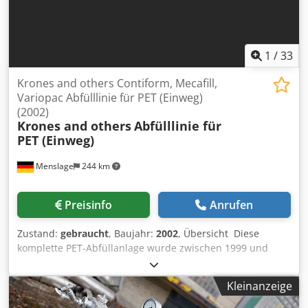
1
/
33
Krones and others Contiform, Mecafill,
Variopac Abfülllinie für PET (Einweg)
(2002)
Krones and others
Abfülllinie für
PET (Einweg)
Menslage
244 km
Preisinfo
Anrufen
Zustand:
gebraucht
, Baujahr:
2002
, Übersicht Diese
komplette PET-Abfüllanlage wurde zwischen 1999 und
2007 von Krones (Deutschland) und anderen europäischen
Lieferanten hergestellt. Sie ist derzeit noch in Betrieb und
Kleinanzeige
wird für die Abfüllung von kohlensäurehaltigem Wasser
und Limonaden in 1,5-Liter-PET-Flaschen eingesetzt. Die