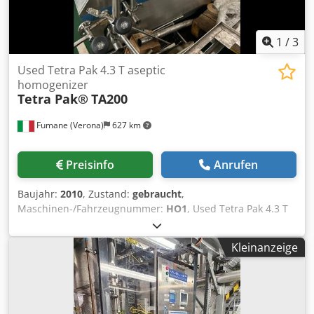
1
/
3
Used Tetra Pak 4.3 T aseptic
homogenizer
Tetra Pak®
TA200
Fumane (Verona)
627 km
Preisinfo
Anrufen
Baujahr:
2010
, Zustand:
gebraucht
,
Maschinen-/Fahrzeugnummer:
HO1
, Used Tetra Pak 4.3 T
aseptic homogenizerTechnical Specifications &
Performance DataThis industrial homogenizer is
Kleinanzeige
engineered for high-pressure processing and reliable
particle-size reduction across beverage and food
applications. Manufactured by Tetra Pak, the TA200
platform is recognized for stable operation, hygienic
design, and robust components suitable for continuous-