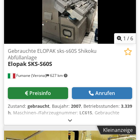
1
/
6
Gebrauchte ELOPAK sks-s60S Shikoku
Abfüllanlage
Elopak
SKS-S60S
Fumane (Verona)
627 km
Preisinfo
Anrufen
Zustand:
gebraucht
, Baujahr:
2007
, Betriebsstunden:
3.339
h
, Maschinen-/Fahrzeugnummer:
LC615
, Gebrauchte
ELOPAK sks-s60S Shikoku FülllinieTechnische Daten &
LeistungsdatenDiese aseptische Füllmaschinenlinie für
Kleinanzeige
Gable-Top-Kartons ist auf eine hochwertige
Getränkeverpackung ausgelegt und bietet zuverlässige