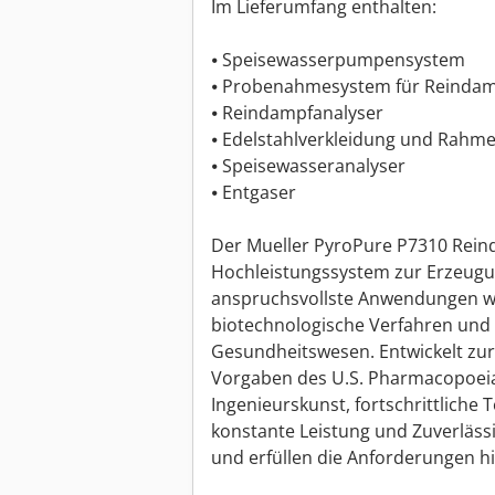
Im Lieferumfang enthalten:
⦁ Speisewasserpumpensystem
⦁ Probenahmesystem für Reinda
⦁ Reindampfanalyser
⦁ Edelstahlverkleidung und Rahm
⦁ Speisewasseranalyser
⦁ Entgaser
Der Mueller PyroPure P7310 Reind
Hochleistungssystem zur Erzeugu
anspruchsvollste Anwendungen wi
biotechnologische Verfahren und d
Gesundheitswesen. Entwickelt zur
Vorgaben des U.S. Pharmacopoeia 
Ingenieurskunst, fortschrittliche 
konstante Leistung und Zuverlässig
und erfüllen die Anforderungen hin