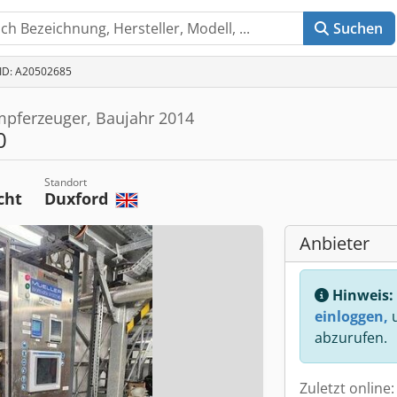
Suchen
-ID: A20502685
pferzeuger, Baujahr 2014
0
Standort
cht
Duxford
Anbieter
Hinweis:
einloggen,
u
abzurufen.
Zuletzt online