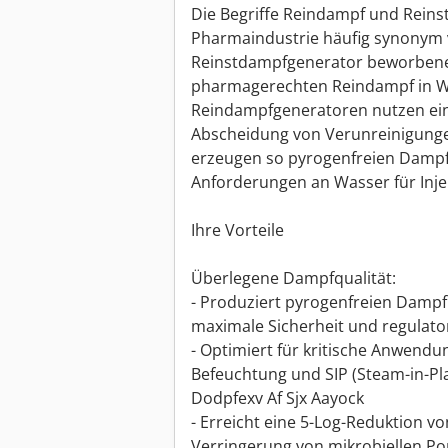
Die Begriffe Reindampf und Reins
Pharmaindustrie häufig synonym ve
Reinstdampfgenerator beworbene 
pharmagerechten Reindampf in WFI
Reindampfgeneratoren nutzen eine
Abscheidung von Verunreinigung
erzeugen so pyrogenfreien Dampf
Anforderungen an Wasser für Injek
Ihre Vorteile
Überlegene Dampfqualität:
- Produziert pyrogenfreien Dampf
maximale Sicherheit und regulato
- Optimiert für kritische Anwend
Befeuchtung und SIP (Steam-in-Plac
Dodpfexv Af Sjx Aayock
- Erreicht eine 5-Log-Reduktion 
Verringerung von mikrobiellen Po