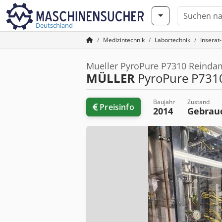
Deutschland
Medizintechnik
Labortechnik
Inserat
Mueller PyroPure P7310 Reindam
MÜLLER
PyroPure P731
Baujahr
Zustand
Preisinfo
2014
Gebrau