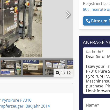
Registriert sei
805 Inserate o
Bitte um 
ANFRAGE S
Nachricht*
1
/
12
r PyroPure P7310
Name*
mpferzeuger, Baujahr 2014