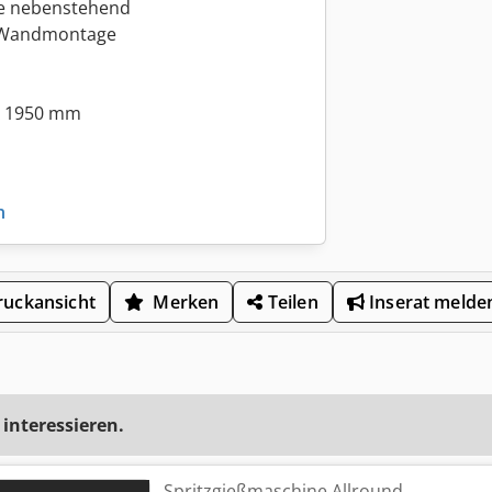
pe nebenstehend
r Wandmontage
 x 1950 mm
n
uckansicht
Merken
Teilen
Inserat melde
 interessieren.
Spritzgießmaschine Allround