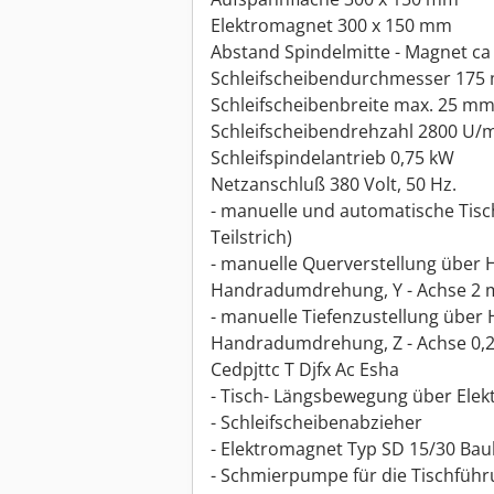
Elektromagnet 300 x 150 mm
Abstand Spindelmitte - Magnet c
Schleifscheibendurchmesser 17
Schleifscheibenbreite max. 25 m
Schleifscheibendrehzahl 2800 U/m
Schleifspindelantrieb 0,75 kW
Netzanschluß 380 Volt, 50 Hz.
- manuelle und automatische Tisc
Teilstrich)
- manuelle Querverstellung über
Handradumdrehung, Y - Achse 2
- manuelle Tiefenzustellung über
Handradumdrehung, Z - Achse 0
Cedpjttc T Djfx Ac Esha
- Tisch- Längsbewegung über Ele
- Schleifscheibenabzieher
- Elektromagnet Typ SD 15/30 Ba
- Schmierpumpe für die Tischfüh