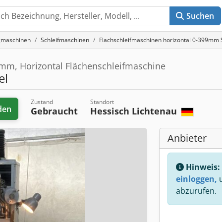
Suchen
gmaschinen
Schleifmaschinen
Flachschleifmaschinen horizontal 0-399mm 
 mm, Horizontal Flächenschleifmaschine
el
Zustand
Standort
den
Gebraucht
Hessisch Lichtenau
Anbieter
Hinweis:
einloggen,
u
abzurufen.