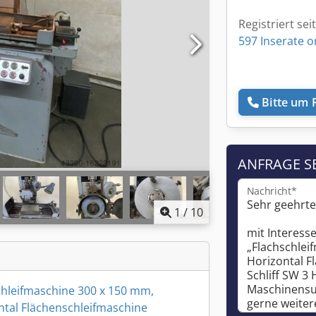
Registriert sei
597 Inserate o
Bitte um 
ANFRAGE S
Nachricht*
1
/
10
chleifmaschine 300 x 150 mm,
ntal Flächenschleifmaschine