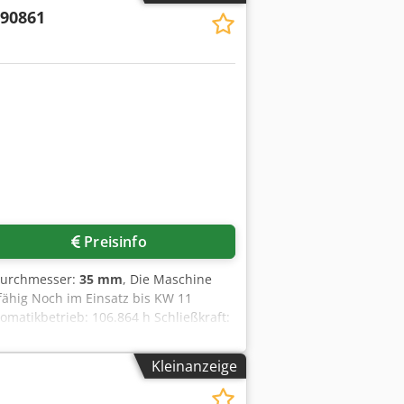
190861
Preisinfo
durchmesser:
35 mm
, Die Maschine
fähig Noch im Einsatz bis KW 11
omatikbetrieb: 106.864 h Schließkraft:
mm Auspannplatten Abstand: 750 mm
tzeinheit für besonders hohe Dynamik
Kleinanzeige
 einstellbar - VE 557/00 AES
g durch stufenlose Anpassung der