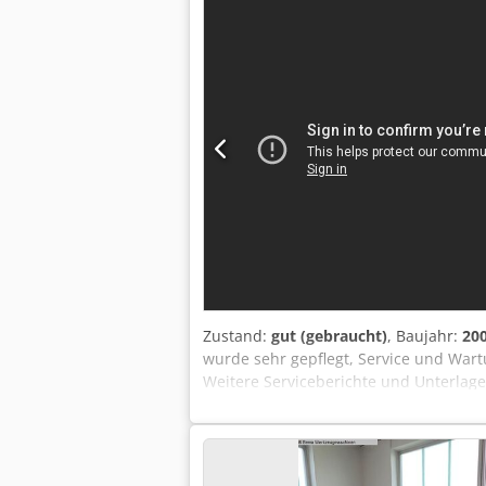
Zustand:
gut (gebraucht)
, Baujahr:
20
wurde sehr gepflegt, Service und Wart
Weitere Serviceberichte und Unterlage
1300 kN Schneckendurchmesser: 35 m
Auswerferkraft: 40 kN Advance Paket -
und Reproduzierbarkeit des Spritzvorga
Energiesparsystem zur automatischen