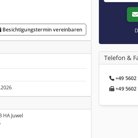
Besichtigungstermin vereinbaren
D
Telefon & F
+49 5602 
.2026
+49 5602 
3 HA Juwel
5