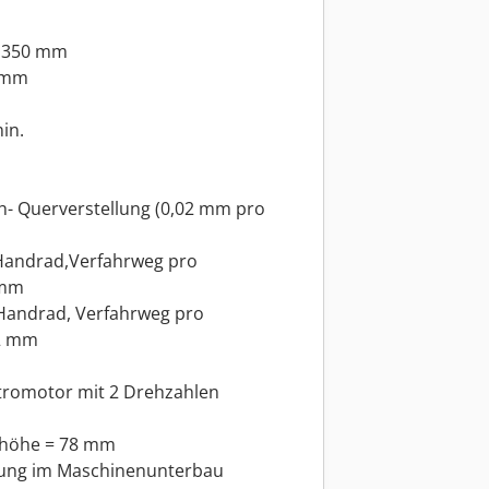
a 350 mm
5 mm
m
in.
h- Querverstellung (0,02 mm pro
 Handrad,Verfahrweg pro
 mm
 Handrad, Verfahrweg pro
,2 mm
ktromotor mit 2 Drehzahlen
uhöhe = 78 mm
rung im Maschinenunterbau