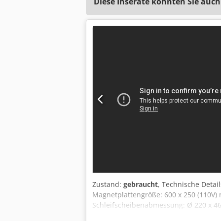
Diese Inserate könnten Sie auch
Zustand:
gebraucht
, Technische Detai
Magnetplattengröße: 600 x 250 (110V) 
Schleifscheibenabmessung: Ø 220 x 4
Kühlanlage LxBxH: 0,8 x 0,31 x 0,5 