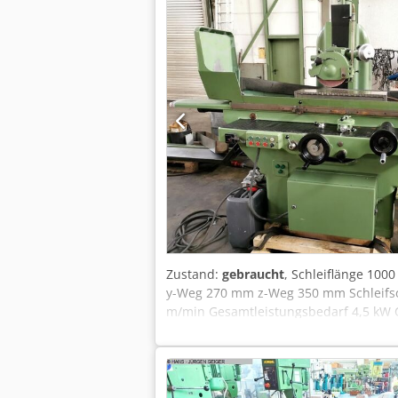
Zustand:
gebraucht
, Schleiflänge 10
y-Weg 270 mm z-Weg 350 mm Schleifsch
m/min Gesamtleistungsbedarf 4,5 kW Ch
m Zubehör: Magnetplatte 680 x 200 mm,