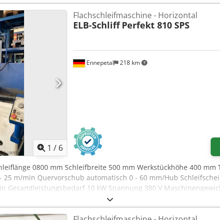
Flachschleifmaschine - Horizontal
ELB-Schliff
Perfekt 810 SPS
Ennepetal
218 km
1
/
6
chleiflänge 0800 mm Schleifbreite 500 mm Werkstückhöhe 400 mm 
1 - 25 m/min Quervorschub automatisch 0 - 60 mm/Hub Schleifsc
in Gesamtleistungsbedarf 10 kW Spannung 380 V Maschinengewicht 
lung, Abziehvorrichtung und Steinaufnahmen. Steuerung ist altersb
Flachschleifmaschine - Horizontal