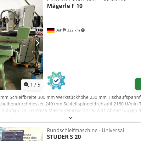
Mägerle
F 10
Bühl
322 km
1
/
5
00 mm Schleifbreite 300 mm Werkstückhöhe 230 mm Tischaufspann
eibendurchmesser 240 mm Schleifspindeldrehzahl 2180 U/min Tis
jdpfxju Dn Txs Aaisa Maschinengewicht ca. 2,8 t Abmessungen der
 Schleifscheibe mit Flansch (ø 240 x 25 mm), Nassschleifeinricht
Rundschleifmaschine - Universal
STUDER
S 20