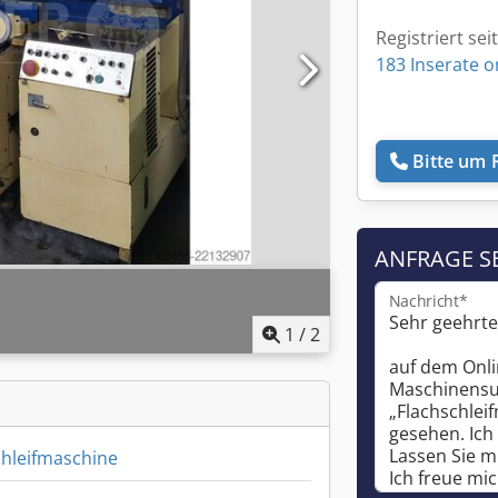
Registriert sei
183 Inserate o
Bitte um 
ANFRAGE S
Nachricht*
1
/
2
chleifmaschine