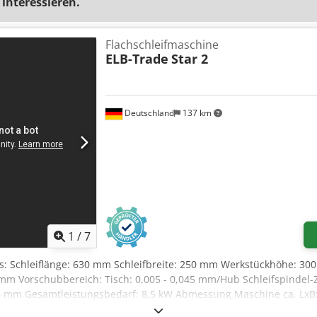
 interessieren.
Flachschleifmaschine
ELB-Trade
Star 2
Deutschland
137 km
1
/
7
ls: Schleiflänge: 630 mm Schleifbreite: 250 mm Werkstückhöhe: 3
mm Vorschubbereich: Tisch: 0,005 - 0,045 mm/Hub Schleifspindel-
6 mm Gesamtleistungsbedarf: 8,5 kW Abmessung Maschine ca. LxBx
m -Tischlängshub = 700mm -Tischquerweg = 800mm Kühlmittelpumpe