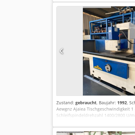
Zustand:
gebraucht
, Baujahr:
1992
, S
Aewgnz Ajaiea Tischgeschwindigkeit 
Schleifspindeldrehzahl 1400/2800 U/m
Kühlmittelanlage, auto. Vertikalzustel