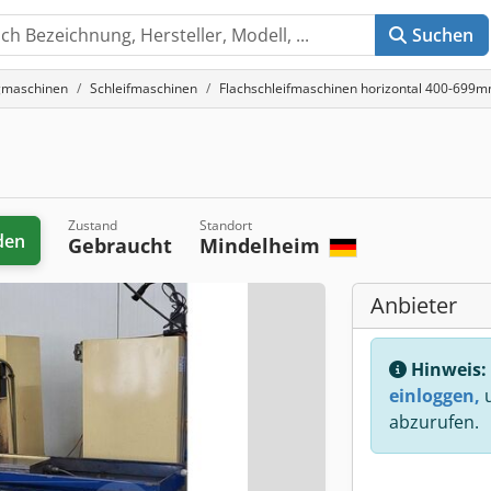
Suchen
gmaschinen
Schleifmaschinen
Flachschleifmaschinen horizontal 400-699m
Zustand
Standort
den
Gebraucht
Mindelheim
Anbieter
Hinweis:
einloggen,
u
abzurufen.