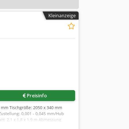
Kleinanzeige
Preisinfo
00 mm Tischgröße: 2050 x 340 mm
Zustellung: 0,001 - 0,045 mm/Hub
H: 2,1 x 1,8 x 1,9 m Abmessung
 Chodpfju Ngkmsx Aaioa *