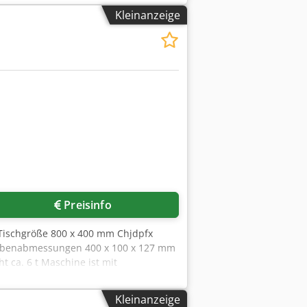
Kleinanzeige
Preisinfo
Tischgröße 800 x 400 mm Chjdpfx
heibenabmessungen 400 x 100 x 127 mm
ca. 6 t Maschine ist mit
edingt unzuverlässig !
Kleinanzeige