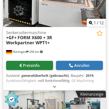
1
/
12
Senkerodiermaschine
+GF+
FORM X600 + 3R
Workpartner WPT1+
Nürtingen
296 km
Preisinfo
Anrufen
Zustand:
generalüberholt (gebraucht)
, Baujahr:
2019
,
Funktionsfähigkeit:
voll funktionsfähig
, GF Machining
Solutions FORM X600 Baujahr 2019 - Werksrevision 2022 C-
Bauweise, fester Tisch mit absenkbarem Behälter
Kleinanzeige
Verfahrwege (X/Y/Z): 600 x 400 x 500 mm Abstand Tisch
Pinole: 200-700 mm max. Werkstückgröße: L x B x H = 1200
x 800 x 350 mm max. Werkstückgewicht: 2000 kg