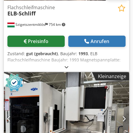
Flachschleifmaschine
ELB-Schliff
Szigetszentmiklós
754 km
Preisinfo
Anrufen
Zustand:
gut (gebraucht)
, Baujahr:
1993
, ELB
Flachschleifmaschine Baujahr: 1993 Magnetspannplatte:
1500x550 mm Mit automatischem Zustellvorschub
Chsdpfjygtiwex Adyea Mit Abrichtgerät Kühltank mit
Kleinanzeige
Papierbandfilter Viele Schleifscheiben vorhanden