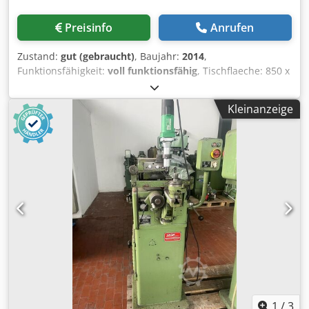
Preisinfo
Anrufen
Zustand:
gut (gebraucht)
, Baujahr:
2014
,
Funktionsfähigkeit:
voll funktionsfähig
, Tischflaeche: 850 x
400 mm Magnettisch: 800 x 400 x 105 mm Max
Tischbewegung (X x Y): 950 x 440 mm Max Gewicht des
Kleinanzeige
Werkstückes: 700 kg (auf dem Magnesstisch 230 kg) T-Nute
auf dem Tisch: 3 Stk. x 17 mm Abstand zwische dem Tisch
und Spindelmitte: 47,5 – 547,5 mm Schleifscheibe D355 x
38 x d127 mm Drehzahl: 1500 / 1800 U/Min (50Hz / 60Hz)
Spindelantrieb: 3,7 kW / 4,0 kW Langsbewegung: 3 – 25
M/Min (hydraulisch und stufenlos) Querbewegung: 1 –
1000 mm/Min Vertikaler Vorschubbereich: 1 – 1000
mm/Min Kleinste Zustellbetrag: 0,0001 mm – 0,0002 mm
Gewicht der Maschine 4000 Kg Abmessungen LxBxH =
3310 x 2228 x 2710 mm Chodpey T Nuwefx Adyea Zubehör,
Ausstattung - Halbautomatische Funktion - Magnettisch
800 x 400 mm - Kühlmittelanlage mit magnetischen
Separator - Papierbandfilter - Maschinenfüsse - Digitaler
Anzeigersystem für die Zustellung - Im Spindelkopf
1
/
3