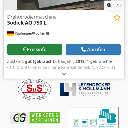
1
/
3
Drahterodiermaschine
Sodick
AQ 750 L
Kaufungen
60 km
Preisinfo
Anrufen
Zustand:
gut (gebraucht)
, Baujahr:
2018
, 1 gebrauchte
CNC Drahterodiermaschine Fabrikat Sodick Typ AQ 750 L
BJ. 2002 in 2018 von Sodick überholt Seitdem 4000
Arbeitsstunden Steuerung MARK 30 LN 1 W
Drahteinfädelung 97 Pipe AWT Chodpfx Asyknpgedyja