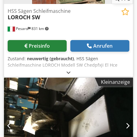
eingebaute Abrichteinheit Die Maschine wird wegen
Firmenauslösung abgegeben. Guter Zustand. Unter Strom
HSS Sägen Schleifmaschine
LOROCH
SW
in Ungarn.
Pesaro
831 km
Preisinfo
Anrufen
Zustand:
neuwertig (gebraucht)
, HSS Sägen
Schleifmaschine LOROCH Modell SW Chedpfxji El Hce
Adyoa
Kleinanzeige