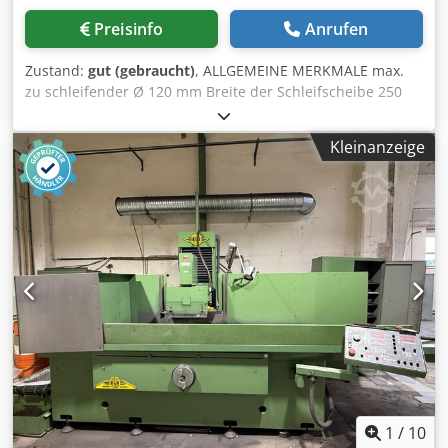
Preisinfo
Anrufen
Zustand:
gut (gebraucht)
, ALLGEMEINE MERKMALE max.
zu schleifender Ø 120 mm Breite der Schleifscheibe 250
mm Min. zu schleifender Ø 1 mm Ø Antriebsschleifscheibe
304 mm Ø Arbeitsscheibe 508 mm Chodpfxsrpnf Ae Adyea
Kleinanzeige
ABMESSUNGEN UND GEWICHT Höhe 1.700 mm Breite
1.500 mm Länge 2.750 mm Gewicht 4.000 kg ELEKTRISCHE
EIGENSCHAFTEN Leistung des Schleifkopfmotors 15 Kw
Leistung des Spindelkopfmotors 1,8kw Hydraulische
Motorleistung 1,1kw Gesamtleistung 20 kW Spannung
220/380 V
1
/
10