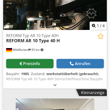
1
/
4
REFORM Typ AR 10 Type 40H
REFORM
AR 10 Type 40 H
Wildflecken
95 km
Preisinfo
Anrufen
Baujahr:
1985
, Zustand:
werkstattüberholt (gebraucht)
,
REFORM Typ AR 10 Type 40H Stirnschleifmaschine Baujahr
1985 30 KW Schleifmotor Steuerung Modicon
Magnetsteuerung 6-stufig Magnetgröße: 1000mm300mm
Kleinanzeige
Segmentkopfdurchmesser: 460mm Segmentabmessungen:
90x38x180mm Anzahl der Segmente: 1 Satz = 8 Stck
Schleifmotorzustellung: 0,01mm - 0,1 mm stufenlos
regelbar Chsdsd E Np Eepfx Adyoa Hydraulikpendelantrieb