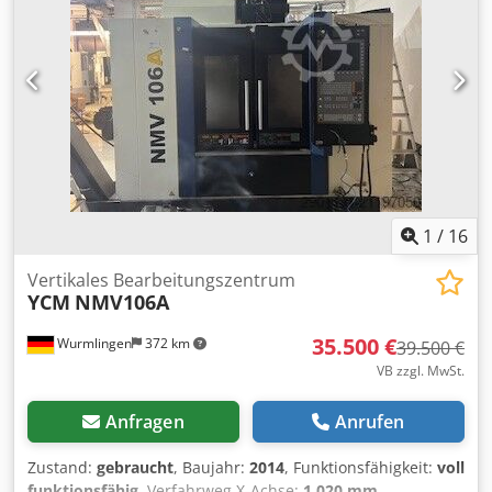
Neue Versorgungskabel zwischen Maschine und
Schaltschrank
1
/
16
Vertikales Bearbeitungszentrum
YCM
NMV106A
35.500 €
Wurmlingen
372 km
39.500 €
VB zzgl. MwSt.
Anfragen
Anrufen
Zustand:
gebraucht
, Baujahr:
2014
, Funktionsfähigkeit:
voll
funktionsfähig
, Verfahrweg X-Achse:
1.020 mm
,