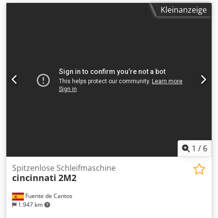
Kleinanzeige
1
/
6
Spitzenlose Schleifmaschine
cincinnati
2M2
Fuente de Cantos
1.947 km