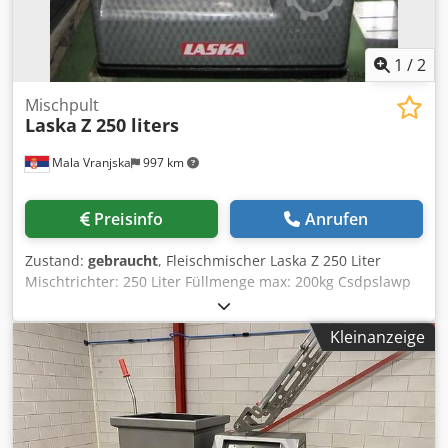
1
/
2
Mischpult
Laska
Z 250 liters
Mala Vranjska
997 km
Preisinfo
Anrufen
Zustand:
gebraucht
, Fleischmischer Laska Z 250 Liter
Mischtrichter: 250 Liter Füllmenge max: 200kg Csdpslawp
Sefx Ab Eeha Elektrische Leistung: 5.5kW Gewicht: 1380kg
Lieferfrist: 30 Tage nach Vorauszahlung
Kleinanzeige