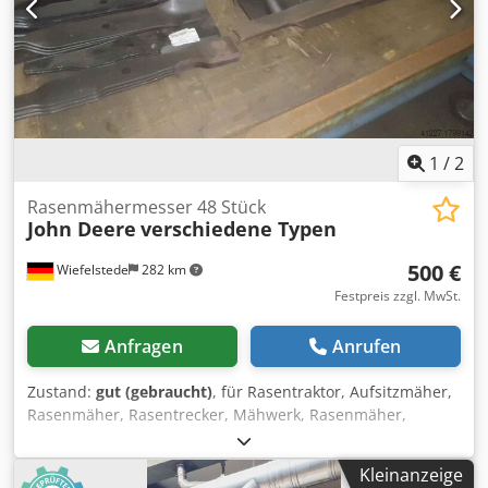
1
/
2
Rasenmähermesser 48 Stück
John Deere
verschiedene Typen
500 €
Wiefelstede
282 km
Festpreis zzgl. MwSt.
Anfragen
Anrufen
Zustand:
gut (gebraucht)
, für Rasentraktor, Aufsitzmäher,
Rasenmäher, Rasentrecker, Mähwerk, Rasenmäher,
Mähbalken, Scheibenmähwerk -Rasenmähermesser: 48
Stück -Typen: unterschiedlich Csdpfjb A R Uhox Ab Eeha -
Kleinanzeige
Paket: komplett -Preis:komplett -Gewicht: 120 kg