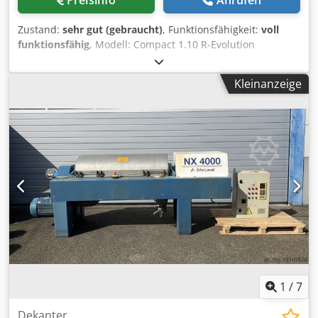
Preisinfo
Anrufen
Zustand:
sehr gut (gebraucht)
, Funktionsfähigkeit:
voll
funktionsfähig
, Modell: Compact 1.10 R-Evolution
Stikkenofen für 1 Wagen mit IQTouch Control Steuerung
Chjdpfxoyv Uw Ae Ab Eoa Energiesparend &
Kleinanzeige
Wartungsfreundlich Rotationsofen (Wagen drehend)
Wasseranschluß für Schwadengabe Anschluß 400V
Gebrauchtofen
1
/
7
Dekanter