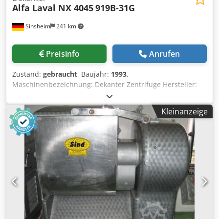
Alfa Laval NX 4045
919B-31G
Sinsheim
241 km
Preisinfo
Anrufen
Zustand:
gebraucht
, Baujahr:
1993
,
Maschinenbezeichnung: Dekanter Zentrifuge Hersteller:
Alfa Laval NX 4045 Typ: 919B-31G Baujahr: 1993 Max.
Trommeldrehzahl: 3250 1 / rpm Werkstoff: Edelstahl
Kleinanzeige
Antrieb Motor: 18,5 / 21 kW Innendurchmesser Trommel:
353 / 198 Trommelinnenlänge: 1200 mm Chsdswid Nhspfx
Ab Eea Zul. Sedimentdichte: 1,2 kg / dm3 Abmessungen:
Länge 3000 x Weite 1000 x Höhe 1150 mm Leergewicht:
2500 kg Tech. Dokumentation: Ja Bemerkung:
Wirbelstrombremse Zubehör: Ein Kontrollschrank Zustand:
Gebraucht Preis: Auf Anfrage