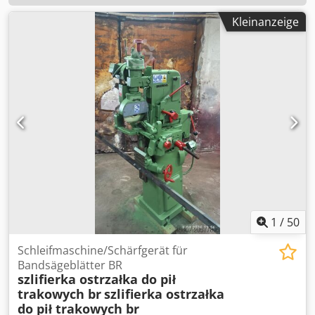
Kleinanzeige
1
/
50
Schleifmaschine/Schärfgerät für
Bandsägeblätter BR
szlifierka ostrzałka do pił
trakowych br
szlifierka ostrzałka
do pił trakowych br