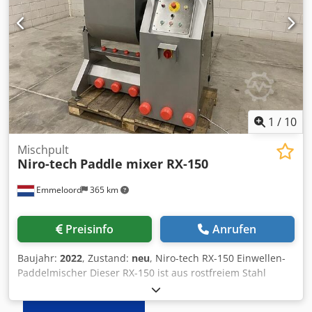
1
/
10
Mischpult
Niro-tech
Paddle mixer RX-150
Emmeloord
365 km
Preisinfo
Anrufen
Baujahr:
2022
, Zustand:
neu
, Niro-tech RX-150 Einwellen-
Paddelmischer Dieser RX-150 ist aus rostfreiem Stahl
gefertigt. Die Maschine ermöglicht das Mischen in beide
Richtungen. Sie ist mit einer einzigen Mischwelle und