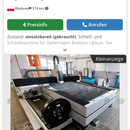
Kłodawa
374 km
Preisinfo
Anrufen
Zustand:
einsatzbereit (gebraucht)
, Schleif- und
Schärfmaschine für Gattersägen Bratstvo Lignum. Die
Maschine ist komplett und technisch funktionsfähig. Sie
kann mit Rollen zum Halten des Bandsägeblatts
Kleinanzeige
nachgerüstet werden. Chedpfxsxx Uxis Ab Esa