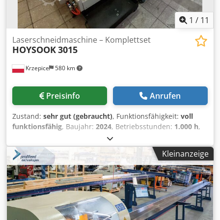
1
/
11
Laserschneidmaschine – Komplettset
HOYSOOK
3015
Krzepice
580 km
Preisinfo
Anrufen
Zustand:
sehr gut (gebraucht)
, Funktionsfähigkeit:
voll
funktionsfähig
, Baujahr:
2024
, Betriebsstunden:
1.000 h
,
Steuerungsart:
CNC-Steuerung
, Automatisierungsgrad:
Automatisch
, Betätigungsart:
hydraulisch
,
Kleinanzeige
Steuerungsmodell:
CypCut FSCUT 3000DE
, Lasertyp:
Faserlaser
, Laserquellenhersteller:
Reci
, Laserstunden:
1.000 h
, Laserleistung:
2.000 W
, Blechstärke Stahl (max.):
12 mm
, Blechstärke Edelstahl (max.):
6 mm
, Blechstärke
Aluminium (max.):
6 mm
, Rohrdurchmesser (max.):
245
mm
, Rohrlänge (max.):
6.000 mm
, Arbeitslänge:
3.000 mm
,
Arbeitsbreite:
1.500 mm
, Verfahrweg X-Achse:
1.500 mm
,