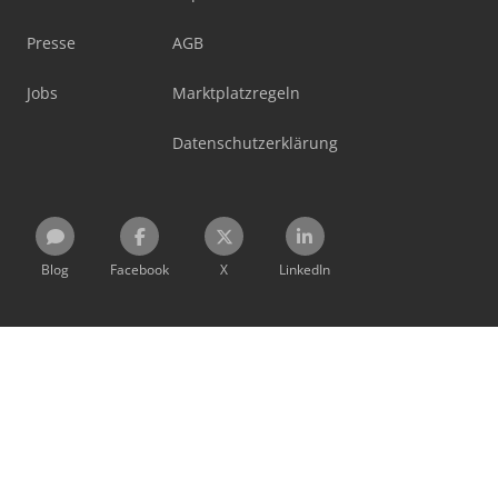
Presse
AGB
Jobs
Marktplatzregeln
Datenschutzerklärung
Blog
Facebook
X
LinkedIn
Alle Informationen, Angebote und Preise auf dieser Seite
sind freibleibend und unverbindlich!
Mit der Benutzung dieser Seite erkennen Sie unsere
AGB
und
Datenschutzerklärung
an.
Ausgewiesene Marken gehören ihren jeweiligen
Eigentümern.
Machineseeker Group GmbH übernimmt keine Haftung für