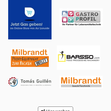
einem feuchtigkeitsgeschützten Bedienfeld ausgestattet.
Die Motorleistung von 1,5 kW liefert 5-48 Umdrehungen.
/min. Das Fassungsvermögen des Behälters beträgt 150
Liter und kann mit 110 kg Fleisch gefüllt werden. Die
Entladung erfolgt durch Kippen der Trommel auf etwa 96
Grad. Der Mischer angepasst, um direkt auf die Standard-
Kinderwagen von 200 Litern Kapazität zu entladen. Die
Abmessungen der Maschine: 1300 x 700 x 1600 (alle in
mm) Chjdpfx Ajhqnppjb Eja