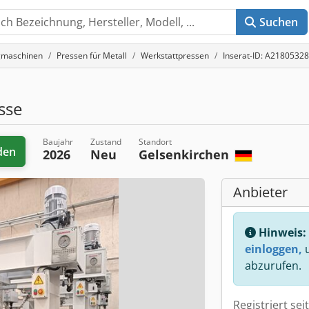
Suchen
gmaschinen
Pressen für Metall
Werkstattpressen
Inserat-ID: A21805328
sse
Baujahr
Zustand
Standort
den
2026
Neu
Gelsenkirchen
Anbieter
Hinweis:
einloggen,
u
abzurufen.
Registriert sei