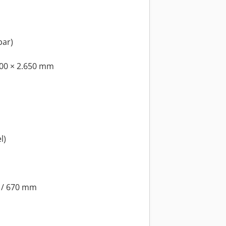
bar)
900 × 2.650 mm
l)
0 / 670 mm