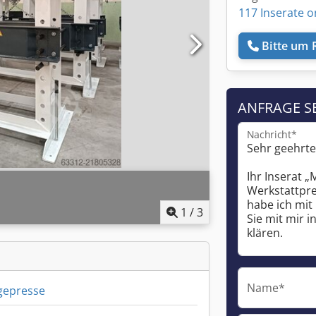
117 Inserate o
Bitte um 
ANFRAGE S
Nachricht*
1
/
3
Name*
gepresse