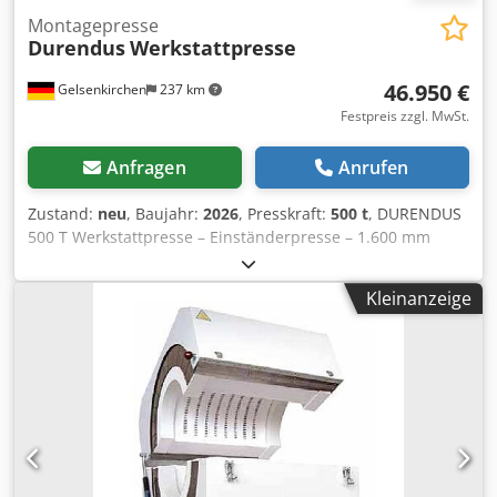
Montagepresse
Durendus
Werkstattpresse
46.950 €
Gelsenkirchen
237 km
Festpreis zzgl. MwSt.
Anfragen
Anrufen
Zustand:
neu
, Baujahr:
2026
, Presskraft:
500 t
, DURENDUS
500 T Werkstattpresse – Einständerpresse – 1.600 mm
lichte Breite, 550 mm Hub Die hier gezeigte Maschine
wurde bereits in Kundenauftrag gebaut und ausgeliefert.
Kleinanzeige
Wir können Ihnen diese Maschine sehr kurzfristig neu
fertigen – gern unter Berücksichtigung individueller
Optionen. Es handelt sich um eine hydraulische
Werkstattpresse für Einpress-, Richt- und Montagearbeiten
im Werkstatt- und Industriebereich. Basispreis: 46.950 €
netto Optionen (auf Wunsch): Die aufgeführten Optionen
basieren auf realisierten Kundenprojekten und
ermöglichen eine gezielte Anpassung der Maschine an
den jeweiligen Anwendungsfall. Die Basismaschine stellt