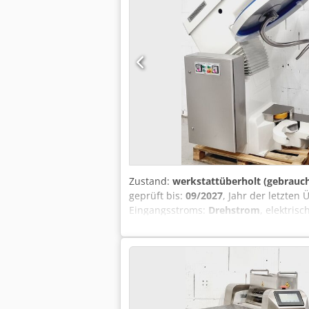
Zustand:
werkstattüberholt (gebrauch
geprüft bis:
09/2027
, Jahr der letzten
Eingangsstroms:
Drehstrom
, elektris
Tjx Amrsk Diosna Modell: SP 240 AD K
über Steuerungs-Automatik Anschluß 