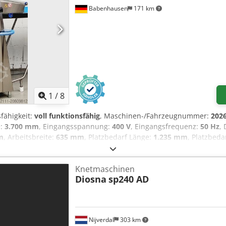
Babenhausen
171 km
1
/
8
sfähigkeit:
voll funktionsfähig
, Maschinen-/Fahrzeugnummer:
202
e:
3.700 mm
, Eingangsspannung:
400 V
, Eingangsfrequenz:
50 Hz
,
m
, Arbeitsbreite:
635 mm
, Platzbedarf Länge:
1.235 mm
, Platzbeda
 Ausrollmaschine Rondostar 4000 ECO +++ NEU Computersteuerung 
cher Haspel zum Aufrollen rechts Edelstahlausführung fahrbar Aus
Knetmaschinen
streuer inkl. 2 Teigrollen / Handhaspel einfaches tool cleaning nu
Diosna
sp240 AD
0V, 16A-CEE Stecker Maße: 3700 x 1235 mm, BxT Neumaschine & SAB
 Sie aus über 35 Jahren Erfahrung! Option. Wartungsvertrag Servic
 Einweisung & Inbetriebnahme Weitere TOP Ausrollmaschinen haben
Nijverdal
303 km