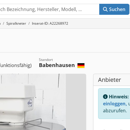
Suchen
n
Spiralkneter
Inserat-ID: A22268972
Standort
Babenhausen
 funktionsfähig)
Anbieter
Hinweis:
einloggen,
u
abzurufen.