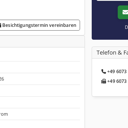
Besichtigungstermin vereinbaren
D
Telefon & F
+49 6073 
26
+49 6073 
rom