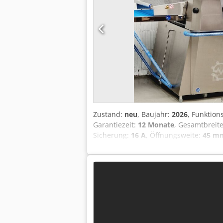
Zustand:
neu
, Baujahr:
2026
, Funktion
Garantiezeit:
12 Monate
, Gesamtbreit
Sicherung:
16 A
, Öffnungsweite:
45 m
Eingangsstroms:
Drehstrom
, NEU +++
Ausrollen und Tourieren mit automatis
verstellbar elektrischer Mehler / Mehl
fahrbar mit Feststeller Anschluss 40
Qualität vom Fachbetrieb! Profitieren
Ersatzteil-Box Schleppe Lieferservice