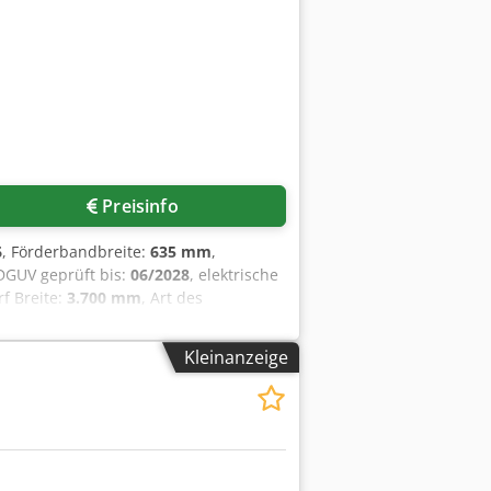
Preisinfo
6
, Förderbandbreite:
635 mm
,
 DGUV geprüft bis:
06/2028
, elektrische
rf Breite:
3.700 mm
, Art des
/ Touchpanel für alle Teige zum
rolldicke von 0,2 bis 45 mm elektrisch
Kleinanzeige
r bei uns DGUV V3 geprüft Maschine
 geprüft mit Monate Gewährleistung
e Paket Dcsdpex Nccyjfx Amrok
 wir auf Lager!