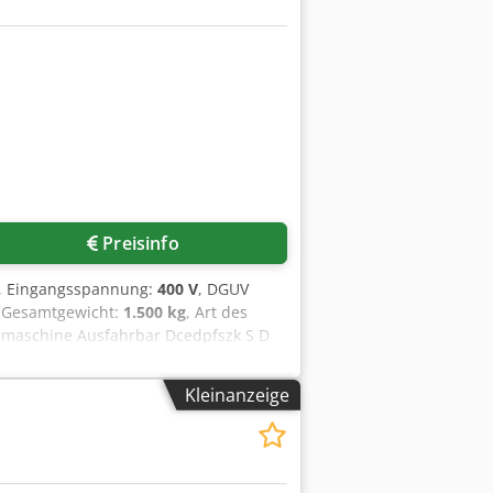
Preisinfo
, Eingangsspannung:
400 V
, DGUV
, Gesamtgewicht:
1.500 kg
, Art des
eigmaschine Ausfahrbar Dcedpfszk S D
hren und 2 Gänge Heben und senken
Kleinanzeige