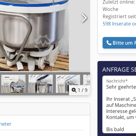
Zuletzt online:
Woche
Registriert sei
598 Inserate o
Bitte um 
ANFRAGE S
Nachricht*
1
/
9
neter