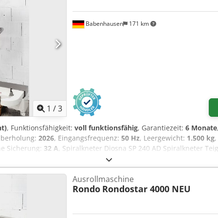
Babenhausen
171 km
1
/
3
t)
, Funktionsfähigkeit:
voll funktionsfähig
, Garantiezeit:
6 Monate
 Überholung:
2026
, Eingangsfrequenz:
50 Hz
, Leergewicht:
1.500 kg
che Sicherung:
32 A
, Spiralkneter Diosna SP 240 AD Spiralkneter T
netmaschine für max. 240 kg Teig robuste Technik! 2 Zeitschaltu
400V, 32A-CEE Stecker Gebrauchtmaschine
Ausrollmaschine
Rondo
Rondostar 4000 NEU