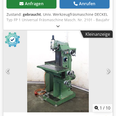
Anfragen
Anrufen
Zustand:
gebraucht
, Univ. Werkzeugfräsmaschine DECKEL
Typ FP 1 Universal Fräsmaschine Masch. Nr. 2101 - Baujahr
1979 Fahrwege manuell X: 300 mm Y: 160 mm Z: 330 mm
Dkedpfjr U St Uex Am Ajr Tischgröße 600 x 210 mm
Kleinanzeige
Spindelaufnahme SK 40 - S20x2 Spindeldrehzahl 40-2000
U/min. 16 Stufen Vorschub X und Y- Achse 5 bis 500
mm/min. Eilgang 1200 mm/min. Motorleistung 1,5 und 1,9
kW polumschaltbar Netzanschluß 380 Volt, 50 Hz -
stufenloser Vorschub in der X- und Z-Achse -
Spindeldrehzahl über 2 Motordrehzahlen und 8
Getriebestufen - Pinolverschiebung am Vertikal-Fräskopf
60 mm - Vertikalfräskopf schwenkbar und 100 mm
horizontal ausfahrbar - fester Winkeltisch 600 x 210 mm -
Kühlmitteleinrichtung im Maschinenfuß - nebenstehender
Schaltschrank - Original Spänewanne zum aufsetzen auf
den Maschinenfuß - Elektroplan vorhanden Platzbedarf L x
B x H 1350 x 1100 x 1700 mm Gewicht 770 kg guter Zustand
1
/
10