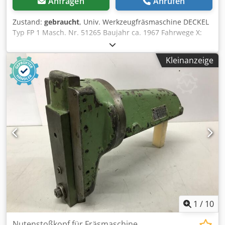
Anfragen
Anrufen
Zustand:
gebraucht
, Univ. Werkzeugfräsmaschine DECKEL
Typ FP 1 Masch. Nr. 51265 Baujahr ca. 1967 Fahrwege X:
300 mm Y: 150 mm Z: 340 mm Tischgröße 600 x 200 mm
Spindelaufnahme SK 40 - S20 x 2 Spindeldrehzahl 40-2000
Kleinanzeige
U/min. 16 Stufen Motorleistung 1,0 und 1,6 kW
polumschaltbar Dodpfx Ameghtvaj Ajkr Netzanschluß 380
Volt, 50 Hz - Vorschub in der X- und Z-Achse -
Spindeldrehzahl über 2 Motordrehzahlen und 8
Getriebestufen - Pinolverschiebung am Vertikal-Fräskopf
60 mm - schwenk- dreh.- und neigbarer Winkeltisch -
Kühlmittelpumpe im Maschinenfuß - nebenstehender
Schaltschrank Platzbedarf L x B x H 1100 x 1100 x 1600 mm
Gewicht 690 kg guter Zustand
1
/
10
Nutenstoßkopf für Fräsmaschine,