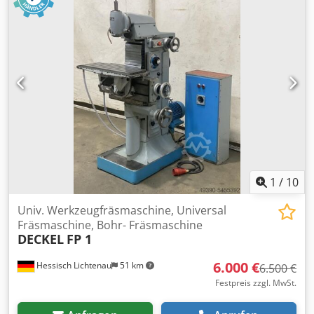
Spindeldrehzahl waagrecht 60-1200 U/min. 12 Stufen
Motorleistung 0,8 und 1,1 kW polumschaltbar
Netzanschluß 380 Volt, 50 Hz - Spindeldrehzahl über 2
Motordrehzahlen und 6 Getriebestufen - Vorschub in der
X- und Z-Achse - Kühlmitteleinrichtung mit mechanischer
Pumpe im Maschinenfuß Dkodpfx Ajiy Ekvom Ajr -
Pinolverschiebung am Vertikal-Fräskopf 60 mm - Vertikal-
Fräskopf +/- 90° schwenkbar - Metallunterbau aus
Winkeleisen mit Maschinenfüßen Platzbedarf L x B x H
1100 x 900 x 1650 mm Gewicht 650 kg guter Zustand
1
/
10
Univ. Werkzeugfräsmaschine, Universal
Fräsmaschine, Bohr- Fräsmaschine
DECKEL
FP 1
6.000 €
Hessisch Lichtenau
51 km
6.500 €
Festpreis zzgl. MwSt.