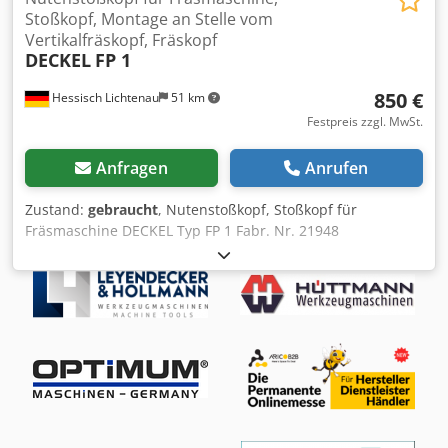
Stoßkopf, Montage an Stelle vom
Vertikalfräskopf, Fräskopf
DECKEL
FP 1
850 €
Hessisch Lichtenau
51 km
Festpreis zzgl. MwSt.
Anfragen
Anrufen
Zustand:
gebraucht
, Nutenstoßkopf, Stoßkopf für
Fräsmaschine DECKEL Typ FP 1 Fabr. Nr. 21948
Schwalbenschwanzbreite: ca. 74 - 88 mm
Schwalbenschwanzhöhe: ca. 14,5 mm
Schwalbenschwanzlänge: 285 mm
Schwalbenschwanzvorderkante bis Mitte Zahnrad: ca. 200
mm Hubgröße: max. 80 mm Hubzahl: max. 475
Doppelhübe/min. Werkzeugaufnahme: 4-kant, 16 x 16 mm
mit Klemmplatte - Hubgröße über Exzenterverstellung
einstellbar - Antrieb vom Maschinengetriebe, innerhalb
der Schwalbenschwanzführung (wie beim normalen
Vertikalkopf) Djdpfjznn Hrox Am Askr - Dieser