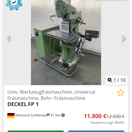
auszuprobieren.
generalüberholt - Tischgröße 600 x 220 mm -
Arbeitsbereich der Achsen - X (längs) 300 mm - Y (quer)
340 mm - Z (senkrecht) 150 mm - Abstand Tischachse zum
Ständer 655 mm Dkodjzrfifepfx Am Aer -
Werkzeugaufnahme ISA 40 - 16 Arbeitsspindeldrehzahlen
40 - 2000 U/min - Vorschubgeschwindigkeiten X -Y - Z
Achsen 10 - 500 mm/min - Eilgänge 1200 mm/min - Antrieb
400 V / 1,1 / 1,3 kW - Platzbedarf ca. B 650 x H 1600 x T
1000 mm - Gewicht ca. 600 Kg - mit: - Streckensteuerung
mit Aktiv - Digitalanzeige - Verschiebbarer
Senkrechtfräskopf mit Bohrpinolle - Zentralschmierung -
starrer Winkeltisch - Spannzangensatz , div Aufnahmen +
Fräser - Rundteiltisch - Schubladenschrank mit
1
/
10
rollengelagerten Schubladen
Univ. Werkzeugfräsmaschine, Universal
Fräsmaschine, Bohr- Fräsmaschine
DECKEL
FP 1
11.800 €
Hessisch Lichtenau
51 km
12.500 €
Festpreis zzgl. MwSt.