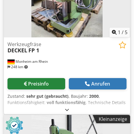
1
/
5
Werkzeugfräse
DECKEL
FP 1
Monheim am Rhein
248 km
Preisinfo
Anrufen
Zustand:
sehr gut (gebraucht)
, Baujahr:
2000
,
Funktionsfähigkeit:
voll funktionsfähig
, Technische Details
Djdpfszr Hrzsx Am Ajkr x-Weg 300 mm y-Weg 160 mm z-
Weg 290 mm Tischfläche 600 x 210 mm
Kleinanzeige
Werkzeugaufnahme SK 40 Spindeldrehzahlen (16) 40 -
2000 U/min Vorschübe stufenlos 5 - 500 mm/min Eilgang
1,2 m/min Spindelantrieb 1,5 / 1,9 kW