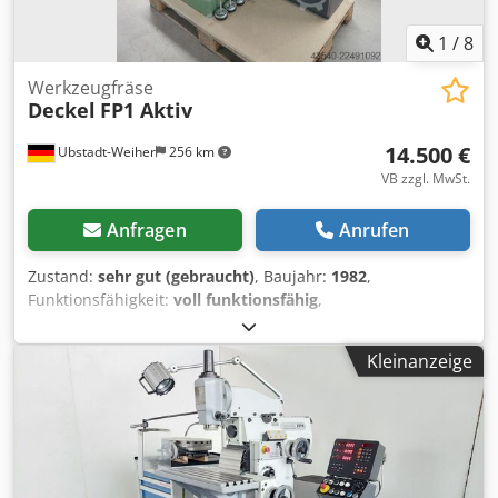
1
/
8
Werkzeugfräse
Deckel
FP1 Aktiv
14.500 €
Ubstadt-Weiher
256 km
VB zzgl. MwSt.
Anfragen
Anrufen
Zustand:
sehr gut (gebraucht)
, Baujahr:
1982
,
Funktionsfähigkeit:
voll funktionsfähig
,
Universalfräsmaschine Deckel FP1 mit 3 – Achs -
Digitalanzeige Heidenhain Aktiv-Steuerung und
Kleinanzeige
stufenlosen Vorschub Technische Daten: >> Baujahr 1982
Maschinen-Nr.2101-1995 >> Starrer Winkeltisch >>
Drehzahl: 40 - 2000 U/min >> Vorschub stufenlosen in 2
Achsen >> Eilgang in 2 Achsen >> Antriebsleistung .:1,5 /
1,9 KW >> Spindelbremse >> Verfahrwege X/Y/Z:
300/160/340 mm >> Senkrechtfräskopf auf Spindelbock