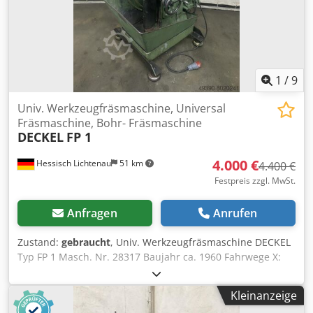
H 1200 x 1100 x 1600 mm Gewicht ca. 1000 kg sehr guter
Zustand
1
/
9
Univ. Werkzeugfräsmaschine, Universal
Fräsmaschine, Bohr- Fräsmaschine
DECKEL
FP 1
4.000 €
Hessisch Lichtenau
51 km
4.400 €
Festpreis zzgl. MwSt.
Anfragen
Anrufen
Zustand:
gebraucht
, Univ. Werkzeugfräsmaschine DECKEL
Typ FP 1 Masch. Nr. 28317 Baujahr ca. 1960 Fahrwege X:
245 mm Y: 150 mm Z: 340 mm Tischgröße 600 x 210 mm
Spindelaufnahme waagrecht MK 4 - S20 x 2
Kleinanzeige
Spindeldrehzahl senkrecht 95-1900 U/min. 12 Stufen