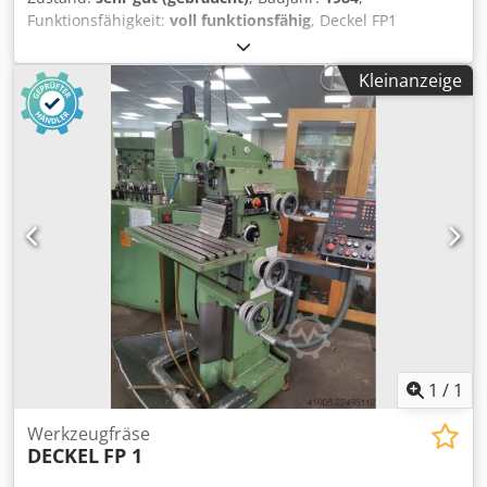
Funktionsfähigkeit:
voll funktionsfähig
, Deckel FP1
Fräsmaschine mit Heidenhain Digitalsteuerung in sehr
gutem Zustand. Technische Daten: * Drehzahl: 40 - 2000
Kleinanzeige
U/min * Vorschub stufenlos in 3 Achsen Dodezr Hdwopfx
Am Aekr * Schnellgang in 3 Achsen * Spindelbremse *
Tischverfahrweg X/Y/Z: 300/160/340 mm * Vertikale
Bohrpinole * Werkzeugwechselvorrichtung SK40/M16 *
Gewicht ca. 800 kg Zubehör und Ausstattung: 3-Achsen-
Digitalanzeige Heidenhain Kühlsystem
Bedienungsanleitung, Ersatzteilliste
1
/
1
Werkzeugfräse
DECKEL
FP 1