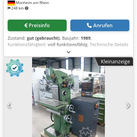
Monheim am Rhein
248 km
Preisinfo
Anrufen
Zustand:
gut (gebraucht)
, Baujahr:
1989
,
Funktionsfähigkeit:
voll funktionsfähig
, Technische Details
x-Weg 300 mm y-Weg 160 mm z-Weg 290 mm Tischfläche
210 x 600 mm Werkzeugaufnahme SK 40
Kleinanzeige
Spindeldrehzahlen (16) 40 - 2000 U/min Vorschübe
stufenlos 5 - 500 mm/min Eilgang 1,2 m/min
Spindelantrieb 1,5 / 1,9 kW Gesamtleistungsbedarf 9,5 kVA
Maschinengewicht ca. 730 kg Dkedpezrt Rksfx Am Aor
Raumbedarf ca. 2000 x 2200 x 1655 mm
Zusatzinformationen Die Maschine kommt von einem
Ausbildungszentrum. Ausstattung: 3-Achsen Aktiv-
Digitalanzeige Fabrikat Heidenhain Feststehender
Winkeltisch Kühlmitteleinrichtung Gegenhalter zum
waagerecht fräsen Maschinenschraubstock Gressel MHS
10