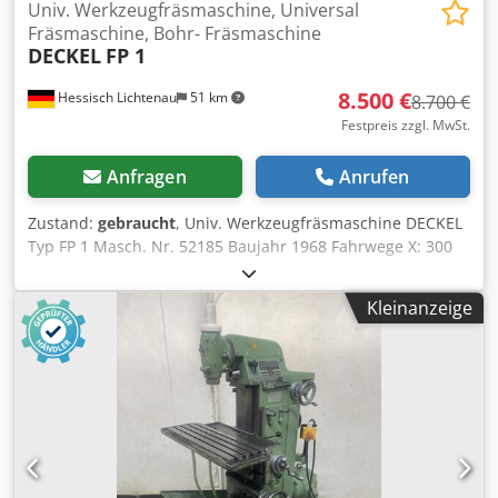
Univ. Werkzeugfräsmaschine, Universal
Fräsmaschine, Bohr- Fräsmaschine
DECKEL
FP 1
8.500 €
Hessisch Lichtenau
51 km
8.700 €
Festpreis zzgl. MwSt.
Anfragen
Anrufen
Zustand:
gebraucht
, Univ. Werkzeugfräsmaschine DECKEL
Typ FP 1 Masch. Nr. 52185 Baujahr 1968 Fahrwege X: 300
mm Y: 150 mm Z: 340 mm Tischgröße 600 x 250 mm
Spindelaufnahme SK 40 - S20 x 2 Spindeldrehzahl 40-2000
Kleinanzeige
U/min. 16 Stufen Motorleistung 1,0 und 1,4 kW
polumschaltbar Dkjdedzqb Sspfx Am Aer Netzanschluß
380 Volt, 50 Hz - Vorschub in der X- und Z-Achse - Zwei
Motordrehzahlen und 8 Getriebestufen -
Pinolverschiebung am Vertikal-Fräskopf 60 mm - Fester
Winkeltisch - Kühlmitteleinrichtung im Maschinenfuß -
nebenstehender Schaltschrank - Gegenhalter mit
Gegenlager zum Horizontalfräsen SK 40 Platzbedarf L x B x