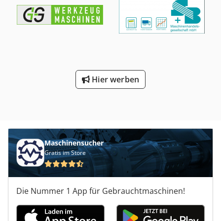
Nutenstoßkopf wird an Stelle des normalen
Vertikalfräskopfes in die Schwalbenschwanzführung
eingeschoben (Montage an Stelle vom Vertikalfräskopf,
Fräskopf) - Antriebszahnrad im Nutenstoßkopf, 39 Zähne,
Zahnradbreite 15 mm, vermutlich 15° Eingriffswinkel -
Nutenstoßkopf an der Flanschplatte um 360° drehbar,
Gradskalierung +/- 35° - kleine Ausbruchstelle am Gehäuse
Hier werben
Gewicht: 28,5 kg DECKEL FP1 hat am Antriebsrad einen
Eingriffswinkel von 15° DECKEL FP2 + FP3 - hat am
Antriebsrad einen Eingriffswinkel von 20°
Maschinensucher
Gratis im Store
Die Nummer 1 App für Gebrauchtmaschinen!