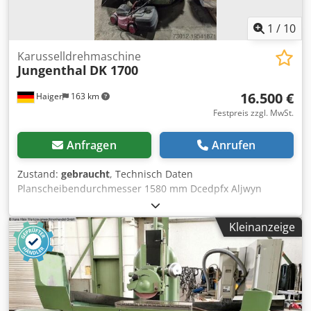
1
/
10
Karusselldrehmaschine
Jungenthal
DK 1700
16.500 €
Haiger
163 km
Festpreis zzgl. MwSt.
Anfragen
Anrufen
Zustand:
gebraucht
, Technisch Daten
Planscheibendurchmesser 1580 mm Dcedpfx Aljwyn
Ntoaok max. Drehdurchmesser 1700 mm max. Drehhöhe
Querbalkensupport 1250 mm max. Drehhöhe
Kleinanzeige
Seitensupport 1160 mm max. Planscheibenlast 12000 kg
max. Entfernung Planscheibe bis Querbalken-Unterkante
1210 mm max. Entfernung Planscheibe bis
Seitenstahlhalter-Unterkante 980 mm max. Entfernung
Planscheibe bis Revolverkopf-Unterkante 1420 mm 18
Spindeldrehzahlen 2,8 - 140 U/min 18 Vorschubstufen