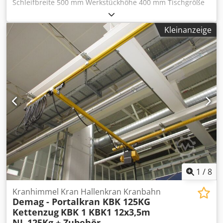
Schleifbreite 500 mm Werkstückhöhe 400 mm Tischgröße
800 x 400 mm Tischgeschwindigkeit 1 - 25 m/min
Quervorschub automatisch 0 - 60 mm/Hub Dedewgnz
Kleinanzeige
Aopfx Alaock Schleifscheibenabmessungen 400 x 100 x 127
mm Schleifspindeldrehzahl 1400/2800 U/min
Gesamtleistungsbedarf 10 kW Spannung 380 V
Maschinengewicht ca. 6 t Maschine ist mit
Kühlmittelanlage, auto. Vertikalzustellung,
Abziehvorrichtung und Steinaufnahmen. Steuerung ist
altersbedingt unzuverlässig !
1
/
8
Kranhimmel Kran Hallenkran Kranbahn
Demag - Portalkran KBK 125KG
Kettenzug
KBK 1 KBK1 12x3,5m
NL 125Kg + Zubehör