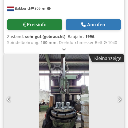
Schweißerqualifikationen - ISO 9001:2015 - ISO 14001 -
Babberich
309 km
Unabhängige Konstruktionsabteilung, die jede
Kundenanforderung erfüllt - Eigenes FORSCHUNGS- UND
ENTWICKLUNGSZENTRUM Kundenbeziehungen haben für
Preisinfo
Anrufen
uns höchste Priorität, denn die Zufriedenheit unserer
Kunden ist unser Erfolg!
Zustand:
sehr gut (gebraucht)
, Baujahr:
1996
,
Spindelbohrung:
160 mm
, Drehdurchmesser Bett Ø 1040
mm Drehdurchmesser Schlitten 710 mm
Drehdurchmesser Grube Ø 1580 mm Drehlänge 3000/4500
Kleinanzeige
mm Grubenlänge 1500 mm Spindelbohrung 160 mm
Leistung Spindel 40 kW Bettbreite 800 mm
Spindelaufnahme 6 Mk Werkstückgewicht Dcedpfxoxtbf Es
Alask 3500 Drehzahl 800 Rpm Vorschub X - Achse 10000
mm/min. Vorschub Z- Achse 10000 mm/min.