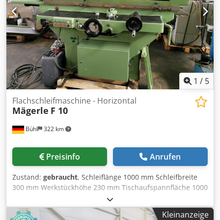
0,063 - 3,15 mm/U Gesamtleistungsbedarf 55 kW
Raumbedarf ca. 5300 x 3500 x 4100 mm Steuerung
konventionell
1
/
5
Flachschleifmaschine - Horizontal
Mägerle
F 10
Bühl
322 km
Preisinfo
Anrufen
Zustand:
gebraucht
, Schleiflänge 1000 mm Schleifbreite
300 mm Werkstückhöhe 230 mm Tischaufspannfläche 1000
x 240 mm x-Weg 1000 mm y-Weg 270 mm z-Weg 350 mm
Schleifscheibendurchmesser 240 mm
Kleinanzeige
Schleifspindeldrehzahl 2180 U/min Dcedpfsu Dn Txex