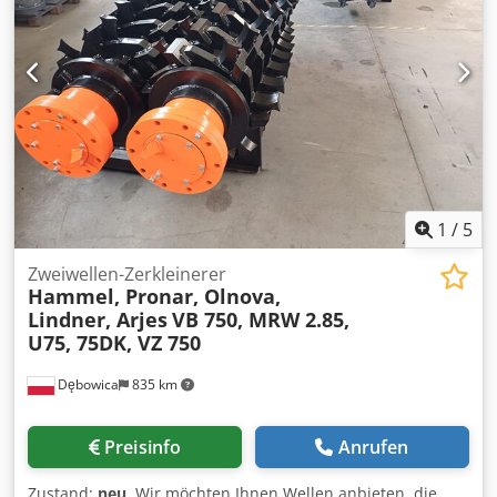
1
/
5
Zweiwellen-Zerkleinerer
Hammel, Pronar, Olnova,
Lindner, Arjes
VB 750, MRW 2.85,
U75, 75DK, VZ 750
Dębowica
835 km
Preisinfo
Anrufen
Zustand:
neu
, Wir möchten Ihnen Wellen anbieten, die