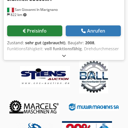
San Giovanni In Marignano
822 km
Preisinfo
Anrufen
Zustand:
sehr gut (gebraucht)
, Baujahr:
2008
,
Funktionsfähigkeit:
voll funktionsfähig
, Drehdurchmesser
über Planschlitten:
300 mm
, Spindelbohrung:
100 mm
,
Umlaufdurchmesser über Bettschlitten:
500 mm
,
Spitzenhöhe:
250 mm
, Spitzenbreite:
400 mm
, Drehlänge:
2.000 mm
, Pinolenweg:
230 mm
, Gesamtlänge:
3.600 mm
,
Gesamtbreite:
1.250 mm
, Gesamthöhe:
1.400 mm
,
Spindeldrehzahl (max.):
1.400 U/min
, metrische
Gewindeschritte:
120
, Gesamtgewicht:
3.100 kg
,
Dreibackenfutter Durchmesser:
315 mm
, Ich biete eine
gebrauchte, traditionelle Parallel-Drehmaschine Sibimex
CU500MT in exzellentem Zustand an – ideal für
mechanische Werkstätten, industrielle Instandhaltung,
Metallbau und Präzisionsbearbeitung. Die Maschine ist
solide, zuverlässig und wurde stets sorgfältig gewartet.