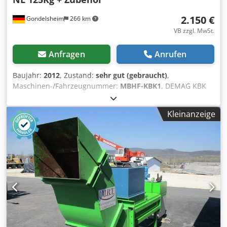
2.150 €
Gondelsheim
266 km
VB zzgl. MwSt.
Anfragen
Anrufen
Baujahr:
2012
, Zustand:
sehr gut (gebraucht)
,
Maschinen-/Fahrzeugnummer:
MBHF-KBK1
, DEMAG KBK
Kranhimmel Kranbahn Masse ca. 12m x 3,5m andere
Maße bitte anfragen ! Nutzlast / Hebelast 125 KG - 0,125to
Kleinanzeige
Dcedpspiarnefx Alaek Technische Daten der Anlage:
Kranbahn aus Demag KBK1 Schienen Anlage wird komplett
geliefert: KBK Schienen, Schienenverbinder, Fahrwerke,
Endplatten, Kabelschlepp, Stromführung,
Halter/Abhaenger etc. incl. 1 Brücke mit 125KG Demag DC-
COM Kettenzug Kran ist demontiert und sofort verfügbar
Sehr guter Gebrauchter Zustand, Siehe Bilder
Artikelstandort ist 75053 Gondelsheim Versand per
Spedition oder Abholung nur nach Terminabsprache
Demag KBK1 KBK2 und KBK3 Schienen sind Lagerware ! Es
sind auch andere KBK Anlagen vorrätig. Nutzlast 125KG -