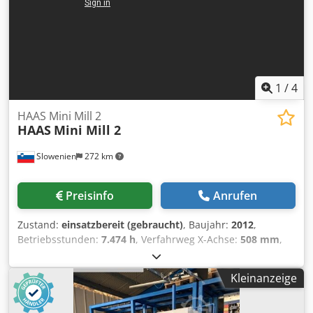
1
/
4
HAAS Mini Mill 2
HAAS
Mini Mill 2
Slowenien
272 km
Preisinfo
Anrufen
Zustand:
einsatzbereit (gebraucht)
, Baujahr:
2012
,
Betriebsstunden:
7.474 h
, Verfahrweg X-Achse:
508 mm
,
Verfahrweg Y-Achse:
406 mm
, Verfahrweg Z-Achse:
356
mm
, Steuerungshersteller:
HAAS
, Tischbelastung:
227 kg
,
Kleinanzeige
Spindeldrehzahl (max.):
10.000 U/min
, Anzahl der Achsen:
3
, Diese 3-Achsen HAAS Mini Mill 2 wurde im Jahr 2012
hergestellt. Sie verfügt über einen X-Achsen-Verfahrweg