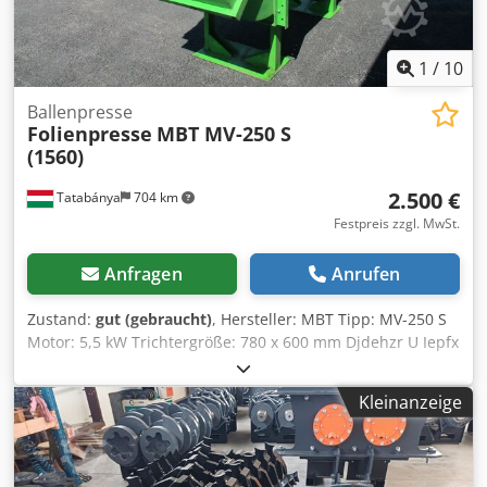
1600KG Bitte fragen Sie Ihre Kranbahn mit Kraglast und
Abmessungen an.
1
/
10
Ballenpresse
Folienpresse
MBT MV-250 S
(1560)
2.500 €
Tatabánya
704 km
Festpreis zzgl. MwSt.
Anfragen
Anrufen
Zustand:
gut (gebraucht)
, Hersteller: MBT Tipp: MV-250 S
Motor: 5,5 kW Trichtergröße: 780 x 600 mm Djdehzr U Iepfx
Alaeck Gehäusegröße: 3500 x 1000 x 2200 mm
Kleinanzeige