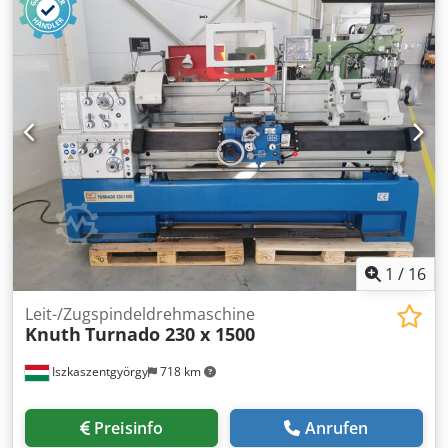
Alaok Tischgeschwindigkeit -stufenlos- 3 - 30 m/min
Gesamtleistungsbedarf 4,5 kW Maschinengewicht ca. 2,8 t
Abmessungen der Maschine L x B x H 2,36 x 1,37 x 2,0 m
Zubehör: Magnetplatte 680 x 200 mm, Schleifscheibe mit
Flansch (ø 240 x 25 mm), Nassschleifeinrichtung
1
/
16
Leit-/Zugspindeldrehmaschine
Knuth
Turnado 230 x 1500
Iszkaszentgyörgy
718 km
Preisinfo
Anrufen